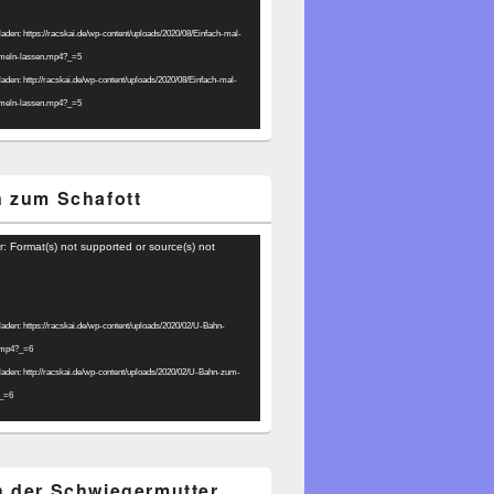
laden: https://racskai.de/wp-content/uploads/2020/08/Einfach-mal-
umeln-lassen.mp4?_=5
laden: http://racskai.de/wp-content/uploads/2020/08/Einfach-mal-
umeln-lassen.mp4?_=5
 zum Schafott
r: Format(s) not supported or source(s) not
laden: https://racskai.de/wp-content/uploads/2020/02/U-Bahn-
.mp4?_=6
laden: http://racskai.de/wp-content/uploads/2020/02/U-Bahn-zum-
?_=6
 der Schwiegermutter