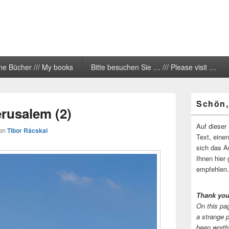
ne Bücher /// My books
Bitte besuchen Sie … /// Please visit …
Primärer
Schön,
Seitenleisten
erusalem (2)
Widgetberei
Auf dieser 
on
Tibor Rácskai
Text, eine
sich das A
Ihnen hier 
empfehlen.
Thank you
On this pag
a strange 
been worth