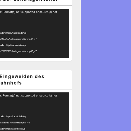
r: Format(s) not supported or source(s) not
laden: https://racskai.de/wp-
ds/2020/02/Schwiegermutter.mp4?_=7
laden: http://racskai.de/wp-
ds/2020/02/Schwiegermutter.mp4?_=7
 Eingeweiden des
bahnhofs
r: Format(s) not supported or source(s) not
laden: https://racskai.de/wp-
ds/2019/11/Verdauung.mp4?_=8
laden: http://racskai.de/wp-