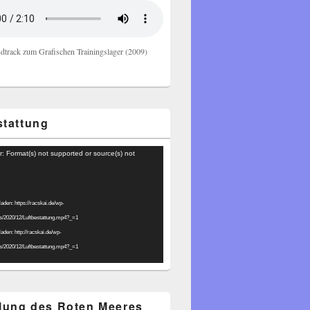
dtrack zum Grafischen Trainingslager (2009)
stattung
r: Format(s) not supported or source(s) not
laden: https://racskai.de/wp-
ds/2020/12/Luftbestattung.mp4?_=1
laden: http://racskai.de/wp-
ds/2020/12/Luftbestattung.mp4?_=1
ilung des Roten Meeres