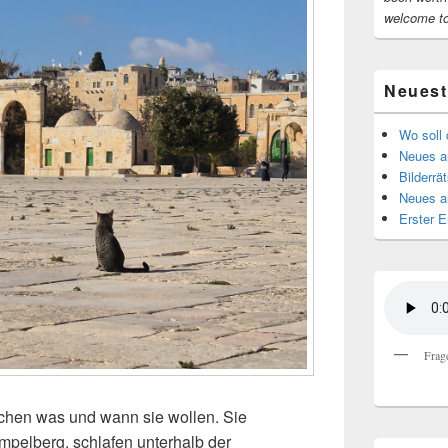
welcome t
Neuest
Wo soll 
Neues au
Bilderrät
Neues a
Erster E
Frag
chen was und wann sie wollen. Sie
mpelberg, schlafen unterhalb der