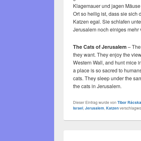
Klagemauer und jagen Mäuse 
Ort so heilig ist, dass sie sic
Katzen egal. Sie schlafen unt
Jerusalem noch einiges mehr 
The Cats of Jerusalem
– The 
they want. They enjoy the vie
Western Wall, and hunt mice i
a place is so sacred to humans t
cats. They sleep under the same
the cats in Jerusalem.
Dieser Eintrag wurde von
Tibor Rácska
Israel
,
Jerusalem
,
Katzen
verschlagwor
Beitragsnavigation