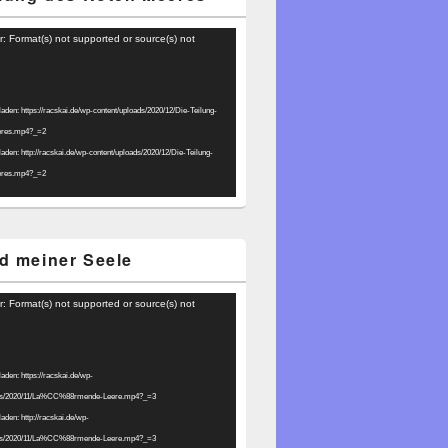
r: Format(s) not supported or source(s) not
laden: https://racskai.de/wp-content/uploads/2020/12/Die-Teilung-
eres.mp4?_=2
laden: http://racskai.de/wp-content/uploads/2020/12/Die-Teilung-
eres.mp4?_=2
d meiner Seele
r: Format(s) not supported or source(s) not
laden: https://racskai.de/wp-
ads/2020/11/La%CC%88rmende-Leere.mp4?_=3
laden: http://racskai.de/wp-
ads/2020/11/La%CC%88rmende-Leere.mp4?_=3