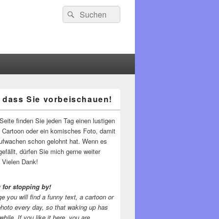
Suchen
Suchen
nach:
 dass Sie vorbeischauen!
-
ch
Seite finden Sie jeden Tag einen lustigen
n Cartoon oder ein komisches Foto, damit
ufwachen schon gelohnt hat. Wenn es
gefällt, dürfen Sie mich gerne weiter
 Vielen Dank!
 for stopping by!
e you will find a funny text, a cartoon or
photo every day, so that waking up has
while.
If you like it here, you are