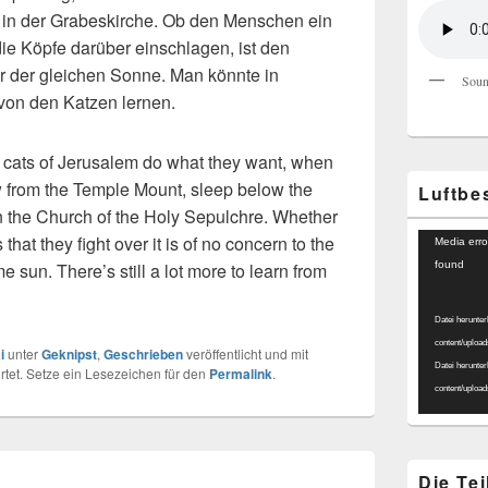
in der Grabeskirche. Ob den Menschen ein
h die Köpfe darüber einschlagen, ist den
er der gleichen Sonne. Man könnte in
Soun
von den Katzen lernen.
cats of Jerusalem do what they want, when
w from the Temple Mount, sleep below the
Luftbe
n the Church of the Holy Sepulchre. Whether
Video-
hat they fight over it is of no concern to the
Media erro
Player
 sun. There’s still a lot more to learn from
found
Datei herunter
content/uploa
i
unter
Geknipst
,
Geschrieben
veröffentlicht und mit
Datei herunter
tet. Setze ein Lesezeichen für den
Permalink
.
content/uploa
Die Te