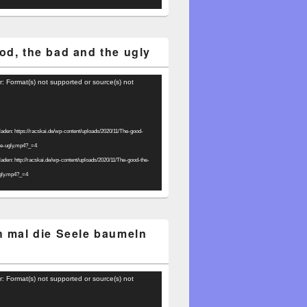
od, the bad and the ugly
r: Format(s) not supported or source(s) not
laden: https://racskai.de/wp-content/uploads/2020/11/The-good-
he-ugly.mp4?_=4
laden: http://racskai.de/wp-content/uploads/2020/11/The-good-the-
gly.mp4?_=4
h mal die Seele baumeln
r: Format(s) not supported or source(s) not