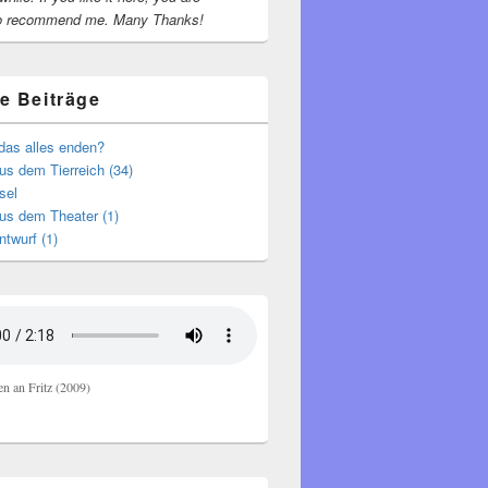
o recommend me.
Many Thanks!
e Beiträge
das alles enden?
s dem Tierreich (34)
sel
us dem Theater (1)
ntwurf (1)
en an Fritz (2009)