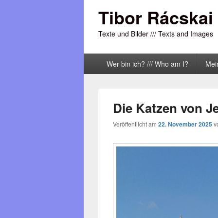
Tibor Rácskai
Texte und Bilder /// Texts and Images
Primäres
Wer bin ich? /// Who am I?
Mei
Menü
Die Katzen von J
Veröffentlicht am
22. November 2025
v