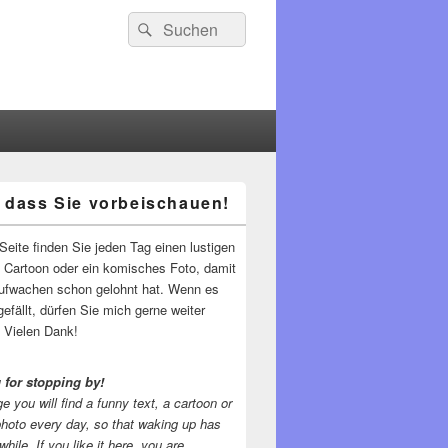
Suchen
Suchen
nach:
 dass Sie vorbeischauen!
-
ch
Seite finden Sie jeden Tag einen lustigen
n Cartoon oder ein komisches Foto, damit
ufwachen schon gelohnt hat. Wenn es
gefällt, dürfen Sie mich gerne weiter
 Vielen Dank!
 for stopping by!
e you will find a funny text, a cartoon or
photo every day, so that waking up has
while.
If you like it here, you are