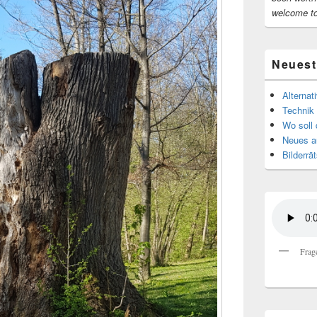
welcome t
Neuest
Alternat
Technik 
Wo soll 
Neues au
Bilderrät
Frag