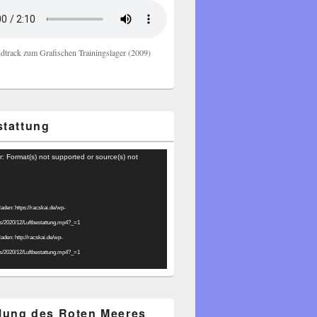
dtrack zum Grafischen Trainingslager (2009)
stattung
r: Format(s) not supported or source(s) not
laden: https://racskai.de/wp-
ds/2020/12/Luftbestattung.mp4?_=1
laden: http://racskai.de/wp-
ds/2020/12/Luftbestattung.mp4?_=1
ilung des Roten Meeres