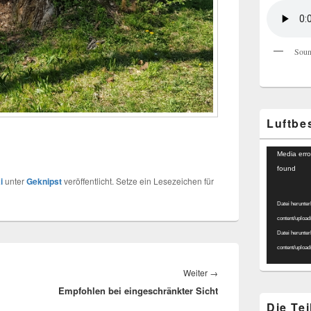
Soun
Luftbe
Video-
Media erro
Player
found
i
unter
Geknipst
veröffentlicht. Setze ein Lesezeichen für
Datei herunter
content/uploa
Datei herunter
content/uploa
Nächster
Weiter
→
Empfohlen bei eingeschränkter Sicht
Beitrag:
Die Te