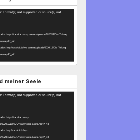
r: Format(s) not supported or source(s) not
laden: https://racskai.de/wp-content/uploads/2020/12/Die-Teilung-
eres.mp4?_=2
laden: http://racskai.de/wp-content/uploads/2020/12/Die-Teilung-
eres.mp4?_=2
d meiner Seele
r: Format(s) not supported or source(s) not
laden: https://racskai.de/wp-
ads/2020/11/La%CC%88rmende-Leere.mp4?_=3
laden: http://racskai.de/wp-
ads/2020/11/La%CC%88rmende-Leere.mp4?_=3