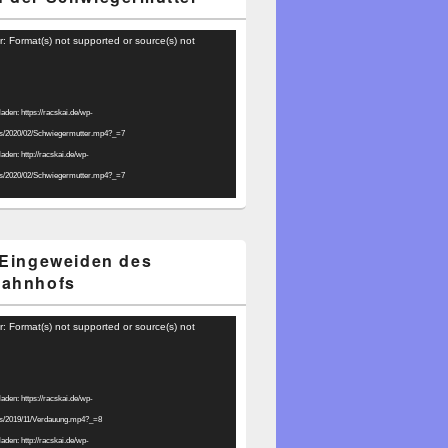
r: Format(s) not supported or source(s) not
laden: https://racskai.de/wp-
ds/2020/02/Schwiegermutter.mp4?_=7
laden: http://racskai.de/wp-
ds/2020/02/Schwiegermutter.mp4?_=7
 Eingeweiden des
bahnhofs
r: Format(s) not supported or source(s) not
laden: https://racskai.de/wp-
ds/2019/11/Verdauung.mp4?_=8
laden: http://racskai.de/wp-