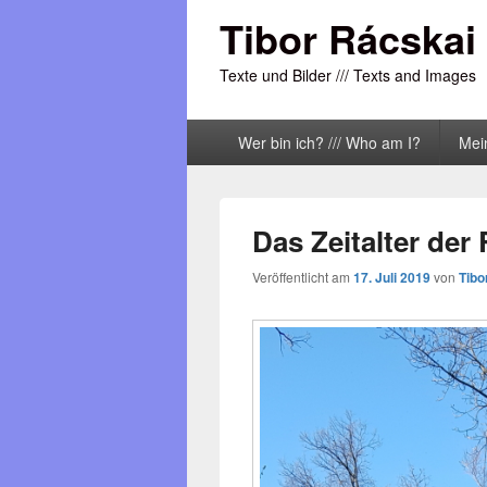
Tibor Rácskai
Texte und Bilder /// Texts and Images
Primäres
Wer bin ich? /// Who am I?
Mei
Menü
Das Zeitalter der 
Veröffentlicht am
17. Juli 2019
von
Tibo