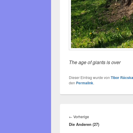
The age of giants is over
Dieser Eintrag wurde von
Tibor Rácska
den
Permalink
.
Beitragsnavigation
Vorheriger
←
Vorherige
Die Anderen (27)
Beitrag: