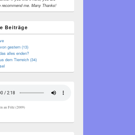
o recommend me.
Many Thanks!
e Beiträge
ive
von gestern (13)
das alles enden?
s dem Tierreich (34)
sel
en an Fritz (2009)