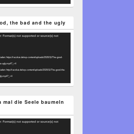
od, the bad and the ugly
r: Format(s) not supported or source(s) not
laden: https://racskai.de/wp-content/uploads/2020/11/The-good-
he-ugly.mp4?_=4
laden: http://racskai.de/wp-content/uploads/2020/11/The-good-the-
gly.mp4?_=4
h mal die Seele baumeln
r: Format(s) not supported or source(s) not