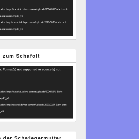
laden: https://racskai.de/wp-content/uploads/2020/08/Einfach-mal-
umeln-lassen.mp4?_=5
laden: http://racskai.de/wp-content/uploads/2020/08/Einfach-mal-
umeln-lassen.mp4?_=5
 zum Schafott
r: Format(s) not supported or source(s) not
laden: https://racskai.de/wp-content/uploads/2020/02/U-Bahn-
.mp4?_=6
laden: http://racskai.de/wp-content/uploads/2020/02/U-Bahn-zum-
?_=6
 der Schwiegermutter