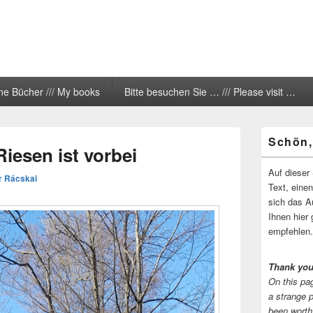
ne Bücher /// My books
Bitte besuchen Sie … /// Please visit …
Primärer
Schön,
Seitenleisten
Riesen ist vorbei
Widgetberei
Auf dieser 
r Rácskai
Text, eine
sich das A
Ihnen hier 
empfehlen.
Thank you
On this pag
a strange 
been worth