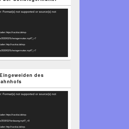
r: Format(s) not supported or source(s) not
laden: https://racskai.de/wp-
ds/2020/02/Schwiegermutter.mp4?_=7
laden: http://racskai.de/wp-
ds/2020/02/Schwiegermutter.mp4?_=7
 Eingeweiden des
bahnhofs
r: Format(s) not supported or source(s) not
laden: https://racskai.de/wp-
ds/2019/11/Verdauung.mp4?_=8
laden: http://racskai.de/wp-