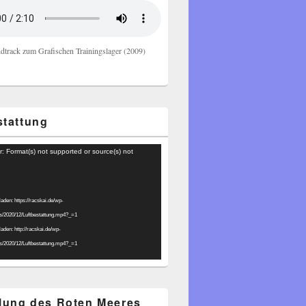
dtrack zum Grafischen Trainingslager (2009)
stattung
r: Format(s) not supported or source(s) not
laden: https://racskai.de/wp-
ds/2020/12/Luftbestattung.mp4?_=1
laden: http://racskai.de/wp-
ds/2020/12/Luftbestattung.mp4?_=1
ilung des Roten Meeres