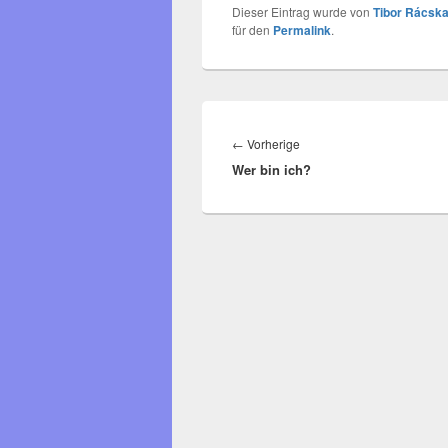
Dieser Eintrag wurde von
Tibor Rácska
für den
Permalink
.
Beitragsnavigation
Vorheriger
←
Vorherige
Wer bin ich?
Beitrag: