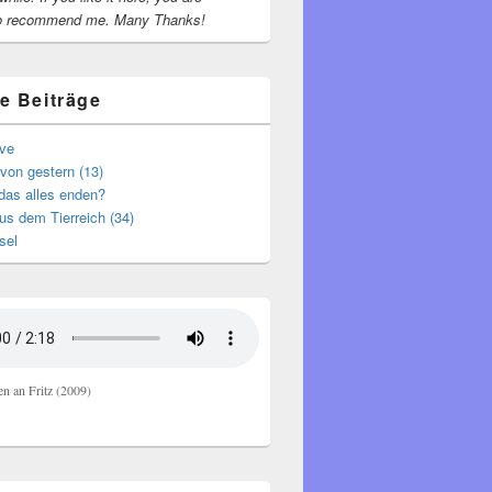
o recommend me.
Many Thanks!
e Beiträge
ive
von gestern (13)
das alles enden?
s dem Tierreich (34)
sel
en an Fritz (2009)