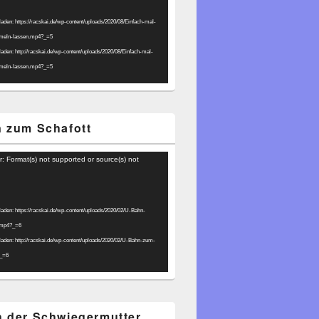
laden: https://racskai.de/wp-content/uploads/2020/08/Einfach-mal-
umeln-lassen.mp4?_=5
laden: http://racskai.de/wp-content/uploads/2020/08/Einfach-mal-
umeln-lassen.mp4?_=5
 zum Schafott
r: Format(s) not supported or source(s) not
laden: https://racskai.de/wp-content/uploads/2020/02/U-Bahn-
.mp4?_=6
laden: http://racskai.de/wp-content/uploads/2020/02/U-Bahn-zum-
?_=6
 der Schwiegermutter