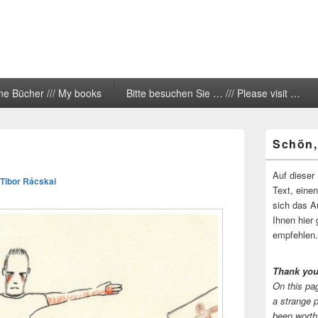
ne Bücher /// My books
Bitte besuchen Sie … /// Please visit …
Primärer
Schön,
Seitenleisten
Widgetberei
Auf dieser 
Tibor Rácskai
Text, eine
sich das A
Ihnen hier 
empfehlen.
Thank you
On this pag
a strange 
been worth