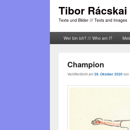
Tibor Rácskai
Texte und Bilder /// Texts and Images
Primäres
Wer bin ich? /// Who am I?
Mei
Menü
Champion
Veröffentlicht am
28. Oktober 2020
von