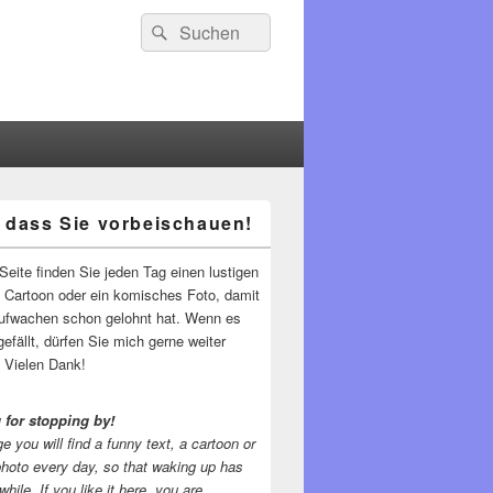
Suchen
Suchen
nach:
 dass Sie vorbeischauen!
-
ch
Seite finden Sie jeden Tag einen lustigen
n Cartoon oder ein komisches Foto, damit
ufwachen schon gelohnt hat. Wenn es
gefällt, dürfen Sie mich gerne weiter
 Vielen Dank!
 for stopping by!
e you will find a funny text, a cartoon or
photo every day, so that waking up has
while.
If you like it here, you are