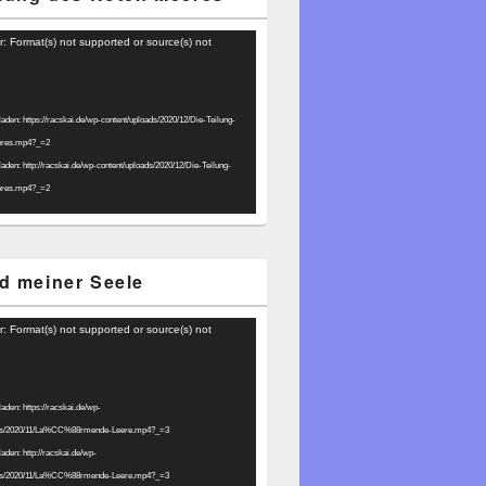
r: Format(s) not supported or source(s) not
laden: https://racskai.de/wp-content/uploads/2020/12/Die-Teilung-
eres.mp4?_=2
laden: http://racskai.de/wp-content/uploads/2020/12/Die-Teilung-
eres.mp4?_=2
d meiner Seele
r: Format(s) not supported or source(s) not
laden: https://racskai.de/wp-
ads/2020/11/La%CC%88rmende-Leere.mp4?_=3
laden: http://racskai.de/wp-
ads/2020/11/La%CC%88rmende-Leere.mp4?_=3