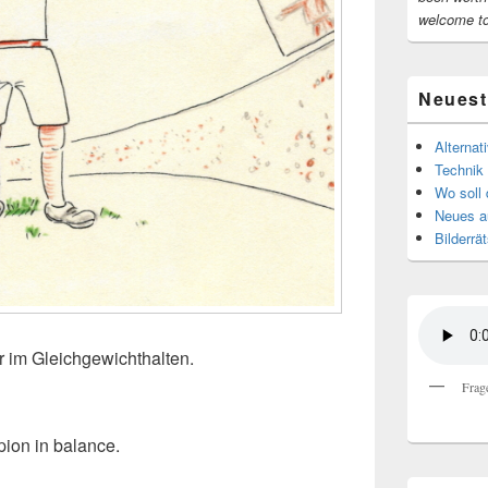
welcome t
Neuest
Alternat
Technik 
Wo soll 
Neues au
Bilderrät
r im Gleichgewichthalten.
Frag
ion in balance.