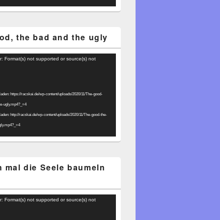
od, the bad and the ugly
r: Format(s) not supported or source(s) not
laden: https://racskai.de/wp-content/uploads/2020/11/The-good-
he-ugly.mp4?_=4
laden: http://racskai.de/wp-content/uploads/2020/11/The-good-the-
gly.mp4?_=4
h mal die Seele baumeln
r: Format(s) not supported or source(s) not