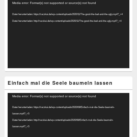
Video-
Media error: Format(s) not supported or source(s) not found
Player
Datei herunterladen: https://racskai.de/wp-content/uploads/2020/11/The-good-the-bad-and-the-ugly.mp4?_=4
Datei herunterladen: http://racskai.de/wp-content/uploads/2020/11/The-good-the-bad-and-the-ugly.mp4?_=4
Einfach mal die Seele baumeln lassen
Video-
Media error: Format(s) not supported or source(s) not found
Player
Datei herunterladen: https://racskai.de/wp-content/uploads/2020/08/Einfach-mal-die-Seele-baumeln-
lassen.mp4?_=5
Datei herunterladen: http://racskai.de/wp-content/uploads/2020/08/Einfach-mal-die-Seele-baumeln-
lassen.mp4?_=5