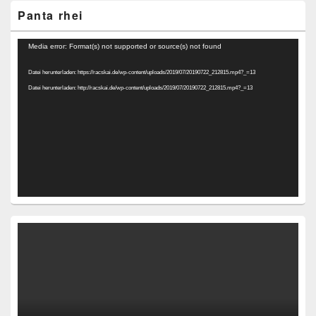
Panta rhei
Video-
Media error: Format(s) not supported or source(s) not found
Player
Datei herunterladen: https://racskai.de/wp-content/uploads/2019/07/20190722_212815.mp4?_=13
Datei herunterladen: http://racskai.de/wp-content/uploads/2019/07/20190722_212815.mp4?_=13