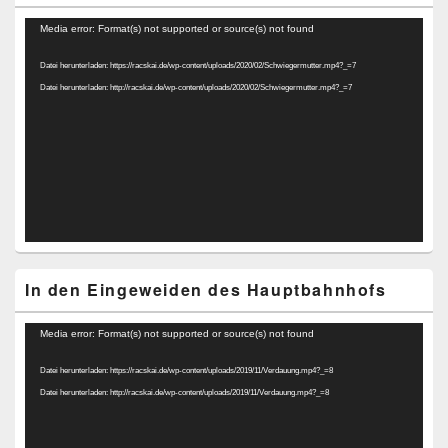
Video-
Media error: Format(s) not supported or source(s) not found
Player
Datei herunterladen: https://racskai.de/wp-content/uploads/2020/02/Schwiegermutter.mp4?_=7
Datei herunterladen: http://racskai.de/wp-content/uploads/2020/02/Schwiegermutter.mp4?_=7
In den Eingeweiden des Hauptbahnhofs
Video-
Media error: Format(s) not supported or source(s) not found
Player
Datei herunterladen: https://racskai.de/wp-content/uploads/2019/11/Verdauung.mp4?_=8
Datei herunterladen: http://racskai.de/wp-content/uploads/2019/11/Verdauung.mp4?_=8