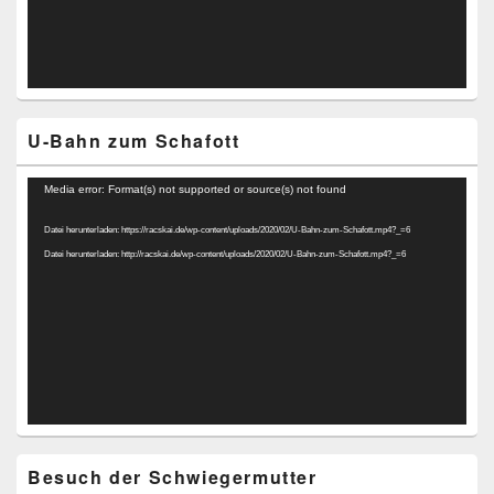
U-Bahn zum Schafott
Video-
Media error: Format(s) not supported or source(s) not found
Player
Datei herunterladen: https://racskai.de/wp-content/uploads/2020/02/U-Bahn-zum-Schafott.mp4?_=6
Datei herunterladen: http://racskai.de/wp-content/uploads/2020/02/U-Bahn-zum-Schafott.mp4?_=6
Besuch der Schwiegermutter