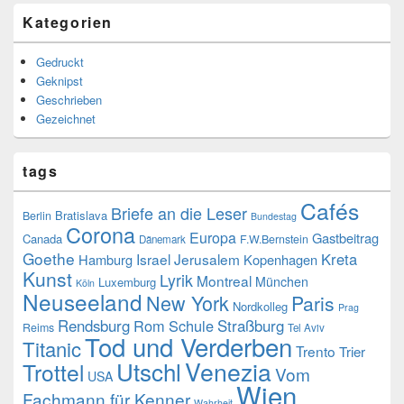
Kategorien
Gedruckt
Geknipst
Geschrieben
Gezeichnet
tags
Cafés
Briefe an die Leser
Bratislava
Berlin
Bundestag
Corona
Europa
Gastbeitrag
Canada
F.W.Bernstein
Dänemark
Goethe
Kreta
Israel
Jerusalem
Hamburg
Kopenhagen
Kunst
Lyrik
Montreal
München
Luxemburg
Köln
Neuseeland
New York
Paris
Nordkolleg
Prag
Rendsburg
Rom
Schule
Straßburg
Reims
Tel Aviv
Tod und Verderben
Titanic
Trento
Trier
Venezia
Utschl
Trottel
Vom
USA
Wien
Fachmann für Kenner
Wahrheit