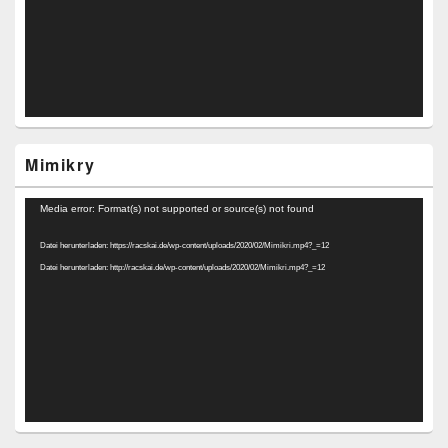
Mimikry
Video-
Media error: Format(s) not supported or source(s) not found
Player
Datei herunterladen: https://racskai.de/wp-content/uploads/2020/02/Mimikri.mp4?_=12
Datei herunterladen: http://racskai.de/wp-content/uploads/2020/02/Mimikri.mp4?_=12