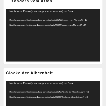
… sondern vom Affen
Video-
Media error: Format(s) not supported or source(s) not found
Player
Datei herunterladen: https://racskai.de/wp-content/uploads/2019/08/sondern-vom-Affen.mp4?_=10
Datei herunterladen: http://racskai.de/wp-content/uploads/2019/08/sondern-vom-Affen.mp4?_=10
Glocke der Albernheit
Video-
Media error: Format(s) not supported or source(s) not found
Player
Datei herunterladen: https://racskai.de/wp-content/uploads/2019/07/Glocke-der-Albernheit.mp4?_=11
Datei herunterladen: http://racskai.de/wp-content/uploads/2019/07/Glocke-der-Albernheit.mp4?_=11