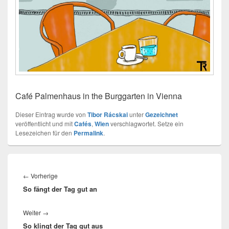
Café Palmenhaus in the Burggarten in Vienna
Dieser Eintrag wurde von
Tibor Rácskai
unter
Gezeichnet
veröffentlicht und mit
Cafés
,
Wien
verschlagwortet. Setze ein
Lesezeichen für den
Permalink
.
Beitragsnavigation
Vorheriger
←
Vorherige
So fängt der Tag gut an
Beitrag:
Nächster
Weiter
→
So klingt der Tag gut aus
Beitrag: