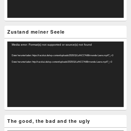
Zustand meiner Seele
Video-
Media error: Format(s) not supported or source(s) not found
Player
Datei herunterladen: https://racskai.de/wp-content/uploads/2020/11/La%CC%88rmende-Leere.mp4?_=3
Datei herunterladen: http://racskai.de/wp-content/uploads/2020/11/La%CC%88rmende-Leere.mp4?_=3
The good, the bad and the ugly