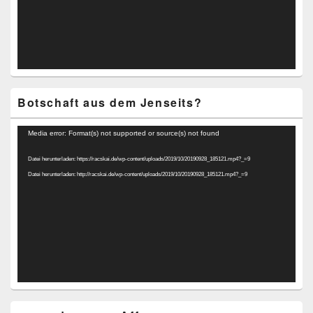
Botschaft aus dem Jenseits?
Video-
Media error: Format(s) not supported or source(s) not found
Player
Datei herunterladen: https://racskai.de/wp-content/uploads/2019/10/20190928_185121.mp4?_=9
Datei herunterladen: http://racskai.de/wp-content/uploads/2019/10/20190928_185121.mp4?_=9