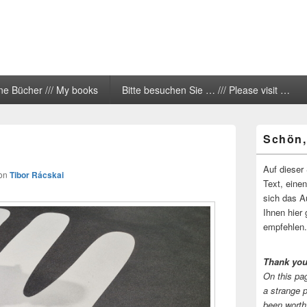
ne Bücher /// My books
Bitte besuchen Sie … /// Please visit …
Primärer
Schön,
Seitenleisten
Widgetberei
Auf dieser 
on
Tibor Rácskai
Text, eine
sich das A
Ihnen hier 
empfehlen.
Thank you
On this pag
a strange 
been worth