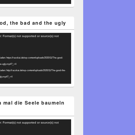
od, the bad and the ugly
r: Format(s) not supported or source(s) not
laden: https://racskai.de/wp-content/uploads/2020/11/The-good-
he-ugly.mp4?_=4
laden: http://racskai.de/wp-content/uploads/2020/11/The-good-the-
gly.mp4?_=4
h mal die Seele baumeln
r: Format(s) not supported or source(s) not