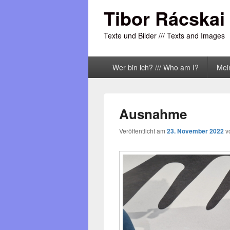
Tibor Rácskai
Texte und Bilder /// Texts and Images
Primäres
Wer bin ich? /// Who am I?
Mei
Menü
Ausnahme
Veröffentlicht am
23. November 2022
v