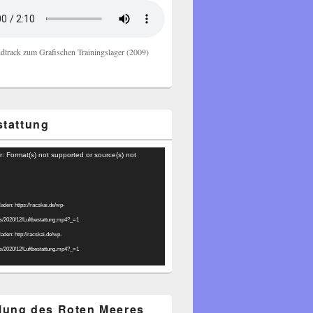
dtrack zum Grafischen Trainingslager (2009)
stattung
r: Format(s) not supported or source(s) not
laden: https://racskai.de/wp-
ds/2020/12/Luftbestattung.mp4?_=1
laden: http://racskai.de/wp-
ds/2020/12/Luftbestattung.mp4?_=1
ilung des Roten Meeres