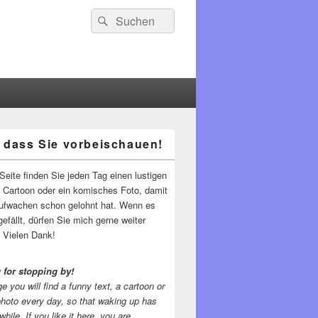
Suchen
Suchen
nach:
 dass Sie vorbeischauen!
-
ch
Seite finden Sie jeden Tag einen lustigen
n Cartoon oder ein komisches Foto, damit
ufwachen schon gelohnt hat. Wenn es
gefällt, dürfen Sie mich gerne weiter
 Vielen Dank!
 for stopping by!
e you will find a funny text, a cartoon or
photo every day, so that waking up has
while.
If you like it here, you are