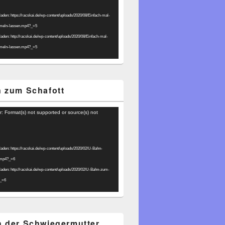
laden: https://racskai.de/wp-content/uploads/2020/08/Einfach-mal-
umeln-lassen.mp4?_=5
laden: http://racskai.de/wp-content/uploads/2020/08/Einfach-mal-
umeln-lassen.mp4?_=5
 zum Schafott
r: Format(s) not supported or source(s) not
laden: https://racskai.de/wp-content/uploads/2020/02/U-Bahn-
.mp4?_=6
laden: http://racskai.de/wp-content/uploads/2020/02/U-Bahn-zum-
?_=6
 der Schwiegermutter