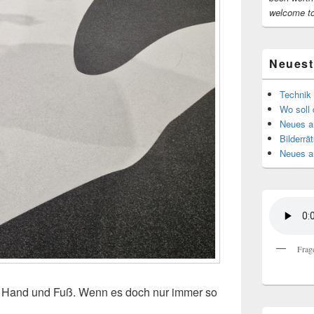
welcome t
Neuest
Technik 
Wo soll 
Neues au
Bilderrät
Neues a
Frag
s Hand und Fuß. Wenn es doch nur immer so