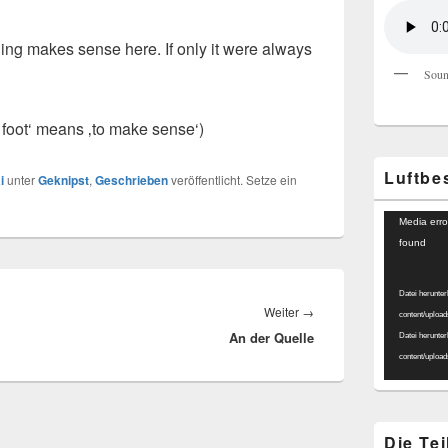
ing makes sense here. If only it were always
Soun
 foot‘ means ‚to make sense‘)
Luftbe
i
unter
Geknipst
,
Geschrieben
veröffentlicht. Setze ein
Video-
Media erro
Player
found
Datei herunter
Nächster
Weiter
→
content/uploa
An der Quelle
Beitrag:
Datei herunter
content/uploa
Die Te