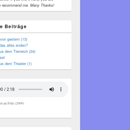
o recommend me.
Many Thanks!
e Beiträge
von gestern (13)
das alles enden?
s dem Tierreich (34)
sel
us dem Theater (1)
en an Fritz (2009)