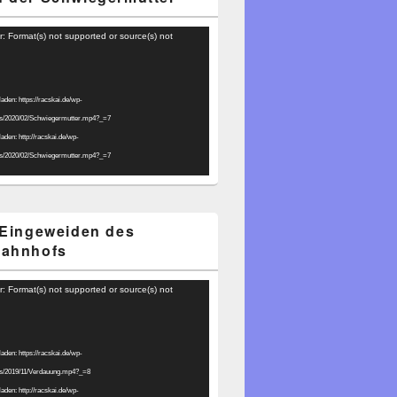
r: Format(s) not supported or source(s) not
laden: https://racskai.de/wp-
ds/2020/02/Schwiegermutter.mp4?_=7
laden: http://racskai.de/wp-
ds/2020/02/Schwiegermutter.mp4?_=7
 Eingeweiden des
bahnhofs
r: Format(s) not supported or source(s) not
laden: https://racskai.de/wp-
ds/2019/11/Verdauung.mp4?_=8
laden: http://racskai.de/wp-