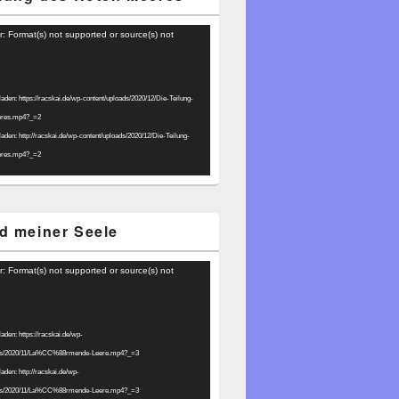
r: Format(s) not supported or source(s) not
laden: https://racskai.de/wp-content/uploads/2020/12/Die-Teilung-
eres.mp4?_=2
laden: http://racskai.de/wp-content/uploads/2020/12/Die-Teilung-
eres.mp4?_=2
d meiner Seele
r: Format(s) not supported or source(s) not
laden: https://racskai.de/wp-
ads/2020/11/La%CC%88rmende-Leere.mp4?_=3
laden: http://racskai.de/wp-
ads/2020/11/La%CC%88rmende-Leere.mp4?_=3