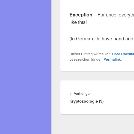
Exception
– For once, everyth
like this!
(in German: ‚to have hand and
Dieser Eintrag wurde von
Tibor Rácska
Lesezeichen für den
Permalink
.
Beitragsnavigation
Vorheriger
←
Vorherige
Kryptozoologie (9)
Beitrag: