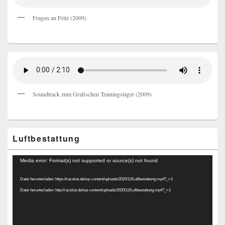
Fragen an Fritz (2009)
Soundtrack zum Grafischen Trainingslager (2009)
Luftbestattung
Video-
Media error: Format(s) not supported or source(s) not found
Player
Datei herunterladen: https://racskai.de/wp-content/uploads/2020/12/Luftbestattung.mp4?_=1
Datei herunterladen: http://racskai.de/wp-content/uploads/2020/12/Luftbestattung.mp4?_=1