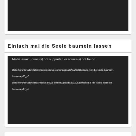
Einfach mal die Seele baumeln lassen
Video-
Media error: Format(s) not supported or source(s) not found
Player
Datei herunterladen: https://racskai.de/wp-content/uploads/2020/08/Einfach-mal-die-Seele-baumeln-
lassen.mp4?_=5
Datei herunterladen: http://racskai.de/wp-content/uploads/2020/08/Einfach-mal-die-Seele-baumeln-
lassen.mp4?_=5