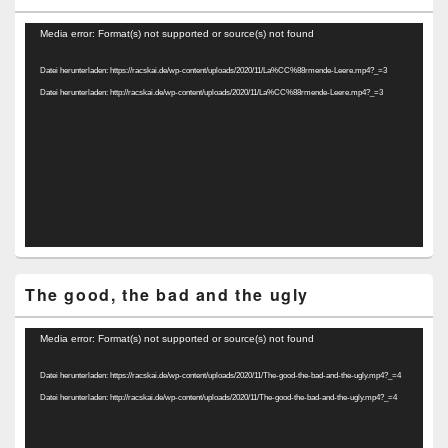
Video-
Media error: Format(s) not supported or source(s) not found
Player
Datei herunterladen: https://racskai.de/wp-content/uploads/2020/11/La%CC%88rmende-Leere.mp4?_=3
Datei herunterladen: http://racskai.de/wp-content/uploads/2020/11/La%CC%88rmende-Leere.mp4?_=3
The good, the bad and the ugly
Video-
Media error: Format(s) not supported or source(s) not found
Player
Datei herunterladen: https://racskai.de/wp-content/uploads/2020/11/The-good-the-bad-and-the-ugly.mp4?_=4
Datei herunterladen: http://racskai.de/wp-content/uploads/2020/11/The-good-the-bad-and-the-ugly.mp4?_=4