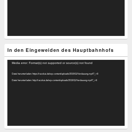
In den Eingeweiden des Hauptbahnhofs
Video-
Media error: Format(s) not supported or source(s) not found
Player
Datei herunterladen: https://racskai.de/wp-content/uploads/2019/11/Verdauung.mp4?_=8
Datei herunterladen: http://racskai.de/wp-content/uploads/2019/11/Verdauung.mp4?_=8