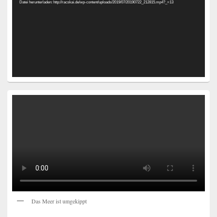
Datei herunterladen: http://racskai.de/wp-content/uploads/2019/07/20190722_212815.mp4?_=13
Das Meer ist umgekippt