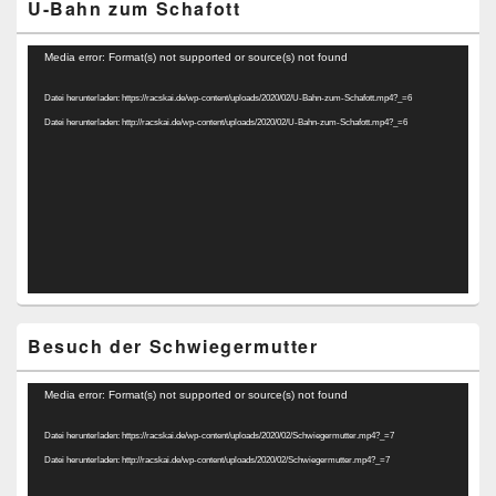
U-Bahn zum Schafott
Video-
Media error: Format(s) not supported or source(s) not found
Player
Datei herunterladen: https://racskai.de/wp-content/uploads/2020/02/U-Bahn-zum-Schafott.mp4?_=6
Datei herunterladen: http://racskai.de/wp-content/uploads/2020/02/U-Bahn-zum-Schafott.mp4?_=6
Besuch der Schwiegermutter
Video-
Media error: Format(s) not supported or source(s) not found
Player
Datei herunterladen: https://racskai.de/wp-content/uploads/2020/02/Schwiegermutter.mp4?_=7
Datei herunterladen: http://racskai.de/wp-content/uploads/2020/02/Schwiegermutter.mp4?_=7