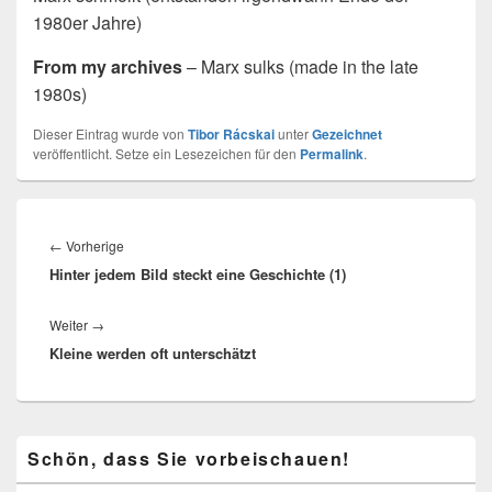
1980er Jahre)
From my archives
– Marx sulks (made in the late
1980s)
Dieser Eintrag wurde von
Tibor Rácskai
unter
Gezeichnet
veröffentlicht. Setze ein Lesezeichen für den
Permalink
.
Beitragsnavigation
Vorheriger
←
Vorherige
Hinter jedem Bild steckt eine Geschichte (1)
Beitrag:
Nächster
Weiter
→
Kleine werden oft unterschätzt
Beitrag:
Primärer
Schön, dass Sie vorbeischauen!
Seitenleisten-
Widgetbereich