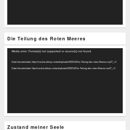
Die Teilung des Roten Meeres
Video-
Media error: Format(s) not supported or source(s) not found
Player
Datei herunterladen: https://racskai.de/wp-content/uploads/2020/12/Die-Teilung-des-roten-Meeres.mp4?_=2
Datei herunterladen: http://racskai.de/wp-content/uploads/2020/12/Die-Teilung-des-roten-Meeres.mp4?_=2
Zustand meiner Seele