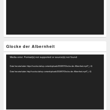
Glocke der Albernheit
Video-
Media error: Format(s) not supported or source(s) not found
Player
Datei herunterladen: https://racskai.de/wp-content/uploads/2019/07/Glocke-der-Albernheit.mp4?_=11
Datei herunterladen: http://racskai.de/wp-content/uploads/2019/07/Glocke-der-Albernheit.mp4?_=11