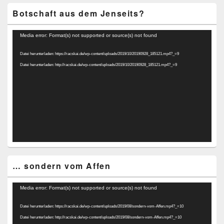
Botschaft aus dem Jenseits?
Video-
Media error: Format(s) not supported or source(s) not found
Player
Datei herunterladen: https://racskai.de/wp-content/uploads/2019/10/20190928_185121.mp4?_=9
Datei herunterladen: http://racskai.de/wp-content/uploads/2019/10/20190928_185121.mp4?_=9
… sondern vom Affen
Video-
Media error: Format(s) not supported or source(s) not found
Player
Datei herunterladen: https://racskai.de/wp-content/uploads/2019/08/sondern-vom-Affen.mp4?_=10
Datei herunterladen: http://racskai.de/wp-content/uploads/2019/08/sondern-vom-Affen.mp4?_=10