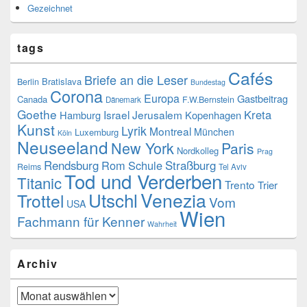
Gezeichnet
tags
Cafés
Briefe an die Leser
Bratislava
Berlin
Bundestag
Corona
Europa
Gastbeitrag
Canada
F.W.Bernstein
Dänemark
Goethe
Kreta
Israel
Jerusalem
Hamburg
Kopenhagen
Kunst
Lyrik
Montreal
München
Luxemburg
Köln
Neuseeland
New York
Paris
Nordkolleg
Prag
Rendsburg
Rom
Schule
Straßburg
Reims
Tel Aviv
Tod und Verderben
Titanic
Trento
Trier
Venezia
Utschl
Trottel
Vom
USA
Wien
Fachmann für Kenner
Wahrheit
Archiv
Archiv