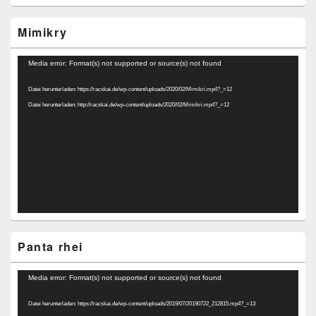
Mimikry
Video-
Media error: Format(s) not supported or source(s) not found
Player
Datei herunterladen: https://racskai.de/wp-content/uploads/2020/02/Mimikri.mp4?_=12
Datei herunterladen: http://racskai.de/wp-content/uploads/2020/02/Mimikri.mp4?_=12
Panta rhei
Video-
Media error: Format(s) not supported or source(s) not found
Player
Datei herunterladen: https://racskai.de/wp-content/uploads/2019/07/20190722_212815.mp4?_=13