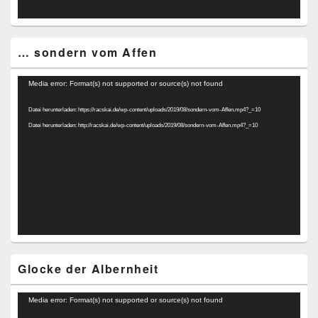
… sondern vom Affen
Video-
Media error: Format(s) not supported or source(s) not found
Player
Datei herunterladen: https://racskai.de/wp-content/uploads/2019/08/sondern-vom-Affen.mp4?_=10
Datei herunterladen: http://racskai.de/wp-content/uploads/2019/08/sondern-vom-Affen.mp4?_=10
Glocke der Albernheit
Video-
Media error: Format(s) not supported or source(s) not found
Player