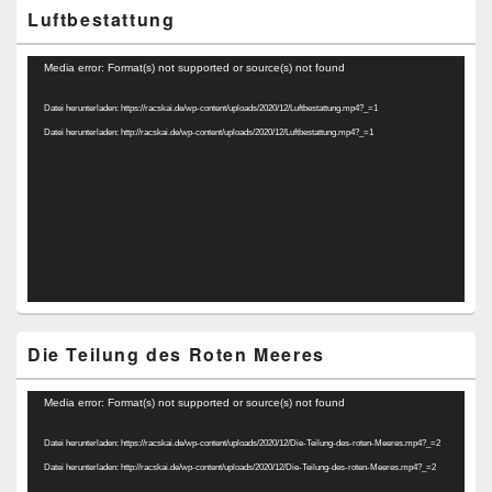
Luftbestattung
Video-
Media error: Format(s) not supported or source(s) not found
Player
Datei herunterladen: https://racskai.de/wp-content/uploads/2020/12/Luftbestattung.mp4?_=1
Datei herunterladen: http://racskai.de/wp-content/uploads/2020/12/Luftbestattung.mp4?_=1
Die Teilung des Roten Meeres
Video-
Media error: Format(s) not supported or source(s) not found
Player
Datei herunterladen: https://racskai.de/wp-content/uploads/2020/12/Die-Teilung-des-roten-Meeres.mp4?_=2
Datei herunterladen: http://racskai.de/wp-content/uploads/2020/12/Die-Teilung-des-roten-Meeres.mp4?_=2