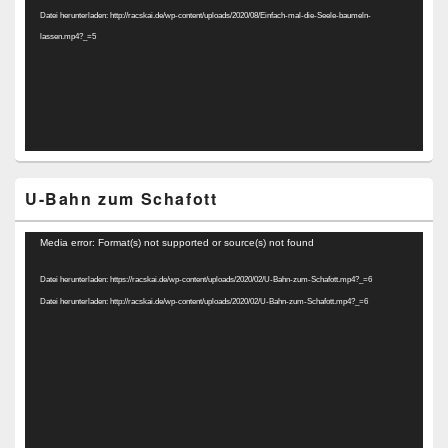
Datei herunterladen: http://racskai.de/wp-content/uploads/2020/08/Einfach-mal-die-Seele-baumeln-
lassen.mp4?_=5
U-Bahn zum Schafott
Video-
Media error: Format(s) not supported or source(s) not found
Player
Datei herunterladen: https://racskai.de/wp-content/uploads/2020/02/U-Bahn-zum-Schafott.mp4?_=6
Datei herunterladen: http://racskai.de/wp-content/uploads/2020/02/U-Bahn-zum-Schafott.mp4?_=6