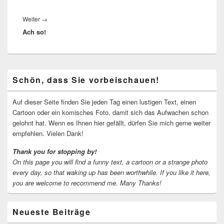
Nächster
Weiter
→
Ach so!
Beitrag:
Primärer
Schön, dass Sie vorbeischauen!
Seitenleisten-
Widgetbereich
Auf dieser Seite finden Sie jeden Tag einen lustigen Text, einen
Cartoon oder ein komisches Foto, damit sich das Aufwachen schon
gelohnt hat. Wenn es Ihnen hier gefällt, dürfen Sie mich gerne weiter
empfehlen. Vielen Dank!
Thank you for stopping by!
On this page you will find a funny text, a cartoon or a strange photo
every day, so that waking up has been worthwhile.
If you like it here,
you are welcome to recommend me.
Many Thanks!
Neueste Beiträge