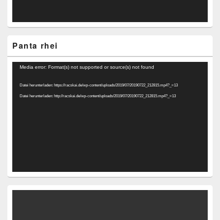
Panta rhei
Video-
Media error: Format(s) not supported or source(s) not found
Player
Datei herunterladen: https://racskai.de/wp-content/uploads/2019/07/20190722_212815.mp4?_=13
Datei herunterladen: http://racskai.de/wp-content/uploads/2019/07/20190722_212815.mp4?_=13