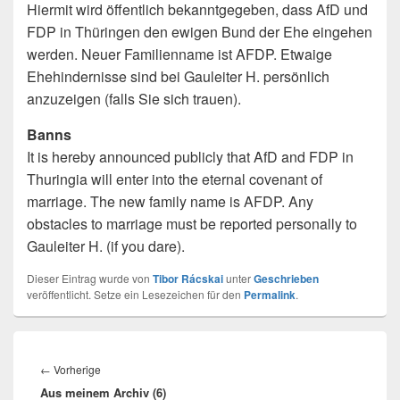
Hiermit wird öffentlich bekanntgegeben, dass AfD und
FDP in Thüringen den ewigen Bund der Ehe eingehen
werden. Neuer Familienname ist AFDP. Etwaige
Ehehindernisse sind bei Gauleiter H. persönlich
anzuzeigen (falls Sie sich trauen).
Banns
It is hereby announced publicly that AfD and FDP in
Thuringia will enter into the eternal covenant of
marriage. The new family name is AFDP. Any
obstacles to marriage must be reported personally to
Gauleiter H. (if you dare).
Dieser Eintrag wurde von
Tibor Rácskai
unter
Geschrieben
veröffentlicht. Setze ein Lesezeichen für den
Permalink
.
Beitragsnavigation
Vorheriger
←
Vorherige
Aus meinem Archiv (6)
Beitrag: