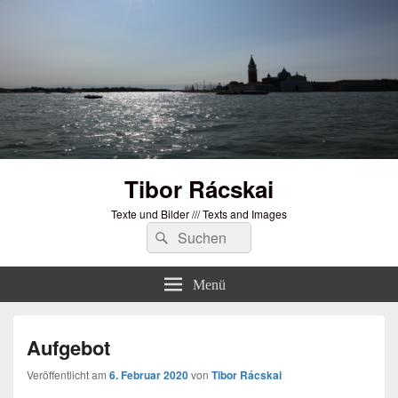
Tibor Rácskai
Texte und Bilder /// Texts and Images
Suchen
Suchen
nach:
Menü
Aufgebot
Veröffentlicht am
6. Februar 2020
von
Tibor Rácskai