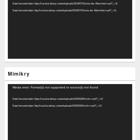
Datei herunterladen: https://racskai.de/wp-content/uploads/2019/07/Glocke-der-Albernheit.mp4?_=11
Datei herunterladen: http://racskai.de/wp-content/uploads/2019/07/Glocke-der-Albernheit.mp4?_=11
Mimikry
Video-
Media error: Format(s) not supported or source(s) not found
Player
Datei herunterladen: https://racskai.de/wp-content/uploads/2020/02/Mimikri.mp4?_=12
Datei herunterladen: http://racskai.de/wp-content/uploads/2020/02/Mimikri.mp4?_=12