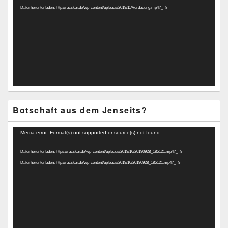
Datei herunterladen: http://racskai.de/wp-content/uploads/2019/11/Verdauung.mp4?_=8
Botschaft aus dem Jenseits?
Video-
Media error: Format(s) not supported or source(s) not found
Player
Datei herunterladen: https://racskai.de/wp-content/uploads/2019/10/20190928_185121.mp4?_=9
Datei herunterladen: http://racskai.de/wp-content/uploads/2019/10/20190928_185121.mp4?_=9