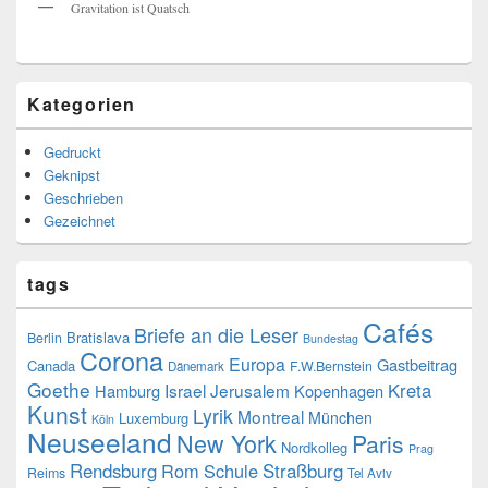
Gravitation ist Quatsch
Kategorien
Gedruckt
Geknipst
Geschrieben
Gezeichnet
tags
Cafés
Briefe an die Leser
Bratislava
Berlin
Bundestag
Corona
Europa
Gastbeitrag
Canada
F.W.Bernstein
Dänemark
Goethe
Kreta
Israel
Jerusalem
Hamburg
Kopenhagen
Kunst
Lyrik
Montreal
München
Luxemburg
Köln
Neuseeland
New York
Paris
Nordkolleg
Prag
Rendsburg
Rom
Schule
Straßburg
Reims
Tel Aviv