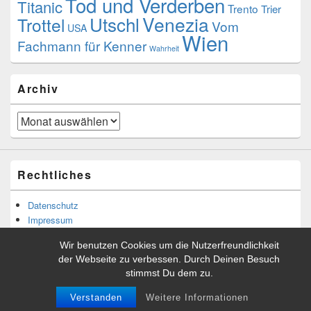
Tod und Verderben
Titanic
Trento
Trier
Utschl
Venezia
Trottel
Vom
USA
Wien
Fachmann für Kenner
Wahrheit
Archiv
Archiv
Rechtliches
Datenschutz
Impressum
Wir benutzen Cookies um die Nutzerfreundlichkeit
der Webseite zu verbessen. Durch Deinen Besuch
stimmst Du dem zu.
Copyright © 2026
Tibor Rácskai
. Alle Rechte vorbehalten.
Theme: Catch Box by
Catch Themes
Verstanden
Weitere Informationen