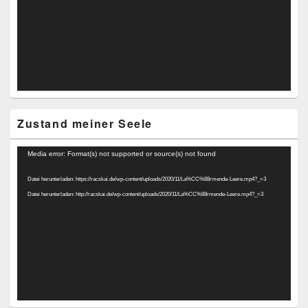
Zustand meiner Seele
Video-
Media error: Format(s) not supported or source(s) not found
Player
Datei herunterladen: https://racskai.de/wp-content/uploads/2020/11/La%CC%88rmende-Leere.mp4?_=3
Datei herunterladen: http://racskai.de/wp-content/uploads/2020/11/La%CC%88rmende-Leere.mp4?_=3