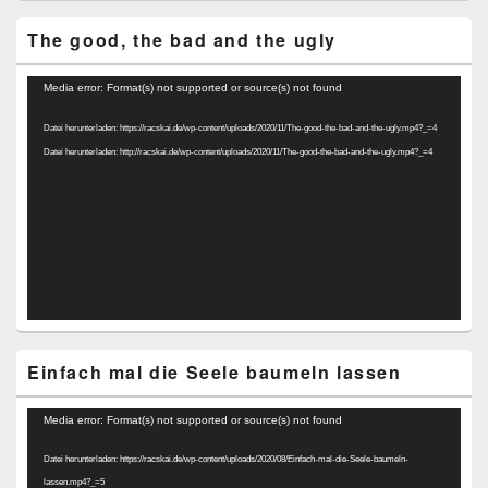
The good, the bad and the ugly
Video-
Media error: Format(s) not supported or source(s) not found
Player
Datei herunterladen: https://racskai.de/wp-content/uploads/2020/11/The-good-the-bad-and-the-ugly.mp4?_=4
Datei herunterladen: http://racskai.de/wp-content/uploads/2020/11/The-good-the-bad-and-the-ugly.mp4?_=4
Einfach mal die Seele baumeln lassen
Video-
Media error: Format(s) not supported or source(s) not found
Player
Datei herunterladen: https://racskai.de/wp-content/uploads/2020/08/Einfach-mal-die-Seele-baumeln-
lassen.mp4?_=5