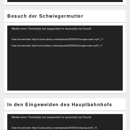
Besuch der Schwiegermutter
Video-
Media error: Format(s) not supported or source(s) not found
Player
Datei herunterladen: https://racskai.de/wp-content/uploads/2020/02/Schwiegermutter.mp4?_=7
Datei herunterladen: http://racskai.de/wp-content/uploads/2020/02/Schwiegermutter.mp4?_=7
In den Eingeweiden des Hauptbahnhofs
Video-
Media error: Format(s) not supported or source(s) not found
Player
Datei herunterladen: https://racskai.de/wp-content/uploads/2019/11/Verdauung.mp4?_=8