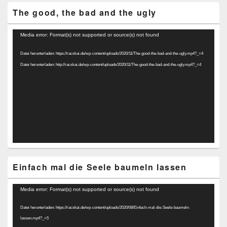
The good, the bad and the ugly
Video-
Media error: Format(s) not supported or source(s) not found
Player
Datei herunterladen: https://racskai.de/wp-content/uploads/2020/11/The-good-the-bad-and-the-ugly.mp4?_=4
Datei herunterladen: http://racskai.de/wp-content/uploads/2020/11/The-good-the-bad-and-the-ugly.mp4?_=4
Einfach mal die Seele baumeln lassen
Video-
Media error: Format(s) not supported or source(s) not found
Player
Datei herunterladen: https://racskai.de/wp-content/uploads/2020/08/Einfach-mal-die-Seele-baumeln-
lassen.mp4?_=5