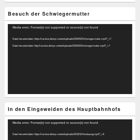
Besuch der Schwiegermutter
Video-
Media error: Format(s) not supported or source(s) not found
Player
Datei herunterladen: https://racskai.de/wp-content/uploads/2020/02/Schwiegermutter.mp4?_=7
Datei herunterladen: http://racskai.de/wp-content/uploads/2020/02/Schwiegermutter.mp4?_=7
In den Eingeweiden des Hauptbahnhofs
Video-
Media error: Format(s) not supported or source(s) not found
Player
Datei herunterladen: https://racskai.de/wp-content/uploads/2019/11/Verdauung.mp4?_=8