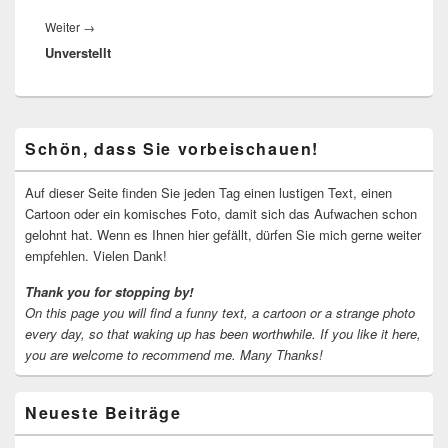
Nächster
Weiter
→
Unverstellt
Beitrag:
Primärer
Schön, dass Sie vorbeischauen!
Seitenleisten-
Widgetbereich
Auf dieser Seite finden Sie jeden Tag einen lustigen Text, einen
Cartoon oder ein komisches Foto, damit sich das Aufwachen schon
gelohnt hat. Wenn es Ihnen hier gefällt, dürfen Sie mich gerne weiter
empfehlen. Vielen Dank!
Thank you for stopping by!
On this page you will find a funny text, a cartoon or a strange photo
every day, so that waking up has been worthwhile.
If you like it here,
you are welcome to recommend me.
Many Thanks!
Neueste Beiträge