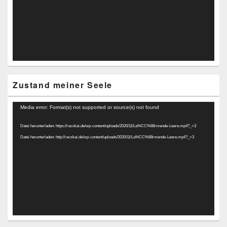
Zustand meiner Seele
Video-
Media error: Format(s) not supported or source(s) not found
Player
Datei herunterladen: https://racskai.de/wp-content/uploads/2020/11/La%CC%88rmende-Leere.mp4?_=3
Datei herunterladen: http://racskai.de/wp-content/uploads/2020/11/La%CC%88rmende-Leere.mp4?_=3