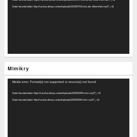
Datei herunterladen: http://racskai.de/wp-content/uploads/2019/07/Glocke-der-Albernheit.mp4?_=11
Mimikry
Video-
Media error: Format(s) not supported or source(s) not found
Player
Datei herunterladen: https://racskai.de/wp-content/uploads/2020/02/Mimikri.mp4?_=12
Datei herunterladen: http://racskai.de/wp-content/uploads/2020/02/Mimikri.mp4?_=12