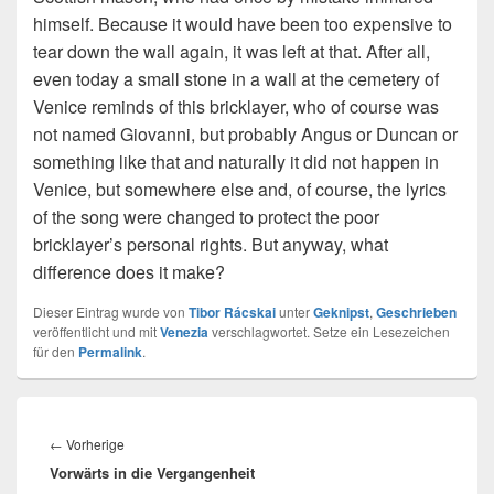
himself. Because it would have been too expensive to
tear down the wall again, it was left at that. After all,
even today a small stone in a wall at the cemetery of
Venice reminds of this bricklayer, who of course was
not named Giovanni, but probably Angus or Duncan or
something like that and naturally it did not happen in
Venice, but somewhere else and, of course, the lyrics
of the song were changed to protect the poor
bricklayer’s personal rights. But anyway, what
difference does it make?
Dieser Eintrag wurde von
Tibor Rácskai
unter
Geknipst
,
Geschrieben
veröffentlicht und mit
Venezia
verschlagwortet. Setze ein Lesezeichen
für den
Permalink
.
Beitragsnavigation
Vorheriger
←
Vorherige
Vorwärts in die Vergangenheit
Beitrag: