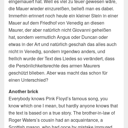
eingemauert hat. Weil es viel zu teuer gewesen wäre,
die Mauer wieder einzureißen, beließ man es dabei.
Immerhin erinnert noch heute ein kleiner Stein in einer
Mauer auf dem Friedhof von Venedig an diesen
Maurer, der aber natürlich nicht Giovanni geheißen
hat, sondern vermutlich Angus oder Duncan oder
etwas in der Art und natürlich geschah das alles auch
nicht in Venedig, sondern irgendwo anders, und
freilich wurde der Text des Liedes so verändert, dass
die Persönlichkeitsrechte des armen Maurers
geschützt blieben. Aber was macht das schon für
einen Unterschied?
Another brick
Everybody knows Pink Floyd’s famous song, you
know which one I mean, but hardly anyone knows that
the text is based on a true story. The brother-in-law of
Roger Waters’s cousin had an acquaintance, a
Scottish mason, who had once by mistake immured