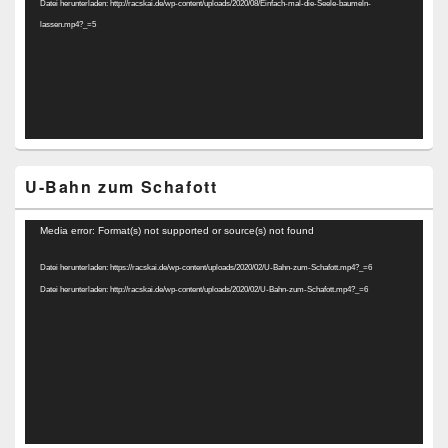
Datei herunterladen: http://racskai.de/wp-content/uploads/2020/08/Einfach-mal-die-Seele-baumeln-
lassen.mp4?_=5
U-Bahn zum Schafott
Video-
Media error: Format(s) not supported or source(s) not found
Player
Datei herunterladen: https://racskai.de/wp-content/uploads/2020/02/U-Bahn-zum-Schafott.mp4?_=6
Datei herunterladen: http://racskai.de/wp-content/uploads/2020/02/U-Bahn-zum-Schafott.mp4?_=6