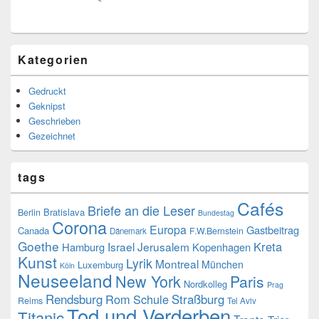
Kategorien
Gedruckt
Geknipst
Geschrieben
Gezeichnet
tags
Cafés
Briefe an die Leser
Bratislava
Berlin
Bundestag
Corona
Europa
Gastbeitrag
Canada
F.W.Bernstein
Dänemark
Goethe
Kreta
Israel
Jerusalem
Hamburg
Kopenhagen
Kunst
Lyrik
Montreal
München
Luxemburg
Köln
Neuseeland
New York
Paris
Nordkolleg
Prag
Rendsburg
Rom
Schule
Straßburg
Reims
Tel Aviv
Tod und Verderben
Titanic
Trento