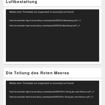
Luftbestattung
Video-
Media error: Format(s) not supported or source(s) not found
Player
Datei herunterladen: https://racskai.de/wp-content/uploads/2020/12/Luftbestattung.mp4?_=1
Datei herunterladen: http://racskai.de/wp-content/uploads/2020/12/Luftbestattung.mp4?_=1
Die Teilung des Roten Meeres
Video-
Media error: Format(s) not supported or source(s) not found
Player
Datei herunterladen: https://racskai.de/wp-content/uploads/2020/12/Die-Teilung-des-roten-Meeres.mp4?_=2
Datei herunterladen: http://racskai.de/wp-content/uploads/2020/12/Die-Teilung-des-roten-Meeres.mp4?_=2