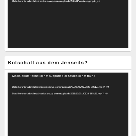
Datei herunterladen: http://racskai.de/wp-content/uploads/2019/11/Verdauung.mp4?_=8
Botschaft aus dem Jenseits?
Video-
Media error: Format(s) not supported or source(s) not found
Player
Datei herunterladen: https://racskai.de/wp-content/uploads/2019/10/20190928_185121.mp4?_=9
Datei herunterladen: http://racskai.de/wp-content/uploads/2019/10/20190928_185121.mp4?_=9