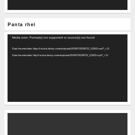
Panta rhei
Video-
Media error: Format(s) not supported or source(s) not found
Player
Datei herunterladen: https://racskai.de/wp-content/uploads/2019/07/20190722_212815.mp4?_=13
Datei herunterladen: http://racskai.de/wp-content/uploads/2019/07/20190722_212815.mp4?_=13