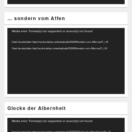
… sondern vom Affen
Video-
Media error: Format(s) not supported or source(s) not found
Player
Datei herunterladen: https://racskai.de/wp-content/uploads/2019/08/sondern-vom-Affen.mp4?_=10
Datei herunterladen: http://racskai.de/wp-content/uploads/2019/08/sondern-vom-Affen.mp4?_=10
Glocke der Albernheit
Video-
Media error: Format(s) not supported or source(s) not found
Player
Datei herunterladen: https://racskai.de/wp-content/uploads/2019/07/Glocke-der-Albernheit.mp4?_=11