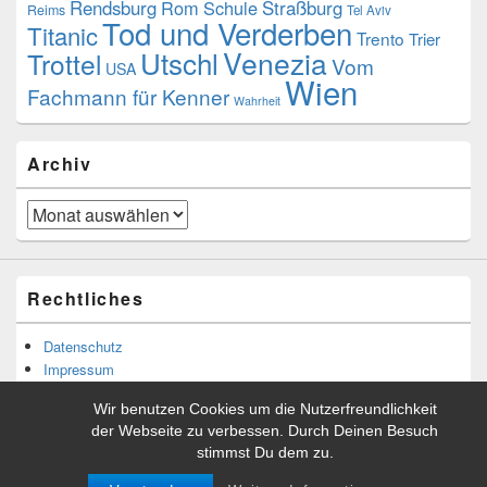
Rendsburg
Rom
Schule
Straßburg
Reims
Tel Aviv
Tod und Verderben
Titanic
Trento
Trier
Utschl
Venezia
Trottel
Vom
USA
Wien
Fachmann für Kenner
Wahrheit
Archiv
Archiv
Rechtliches
Datenschutz
Impressum
Wir benutzen Cookies um die Nutzerfreundlichkeit
der Webseite zu verbessen. Durch Deinen Besuch
stimmst Du dem zu.
Copyright © 2026
Tibor Rácskai
. Alle Rechte vorbehalten.
Theme: Catch Box by
Catch Themes