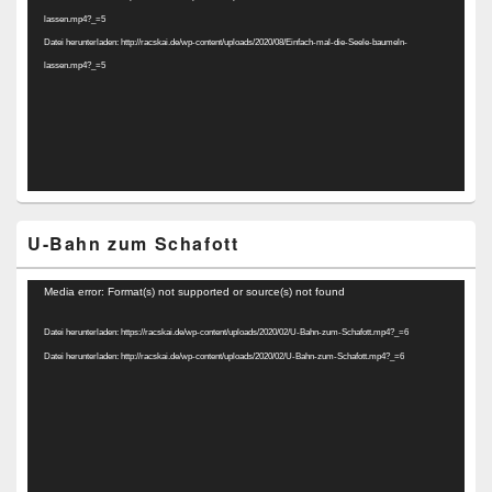
lassen.mp4?_=5
Datei herunterladen: http://racskai.de/wp-content/uploads/2020/08/Einfach-mal-die-Seele-baumeln-
lassen.mp4?_=5
U-Bahn zum Schafott
Video-
Media error: Format(s) not supported or source(s) not found
Player
Datei herunterladen: https://racskai.de/wp-content/uploads/2020/02/U-Bahn-zum-Schafott.mp4?_=6
Datei herunterladen: http://racskai.de/wp-content/uploads/2020/02/U-Bahn-zum-Schafott.mp4?_=6