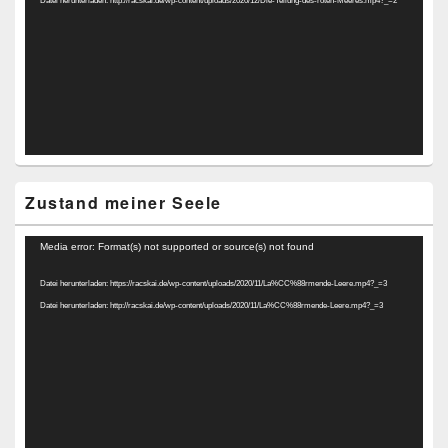
Datei herunterladen: http://racskai.de/wp-content/uploads/2020/12/Die-Teilung-des-roten-Meeres.mp4?_=2
Zustand meiner Seele
Video-
Media error: Format(s) not supported or source(s) not found
Player
Datei herunterladen: https://racskai.de/wp-content/uploads/2020/11/La%CC%88rmende-Leere.mp4?_=3
Datei herunterladen: http://racskai.de/wp-content/uploads/2020/11/La%CC%88rmende-Leere.mp4?_=3