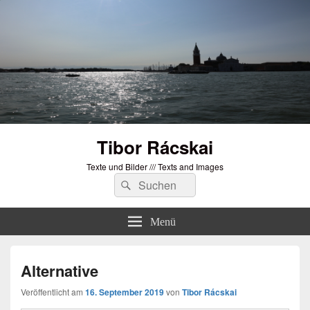
Tibor Rácskai
Texte und Bilder /// Texts and Images
Suchen
Suchen
nach:
Menü
Alternative
Veröffentlicht am
16. September 2019
von
Tibor Rácskai