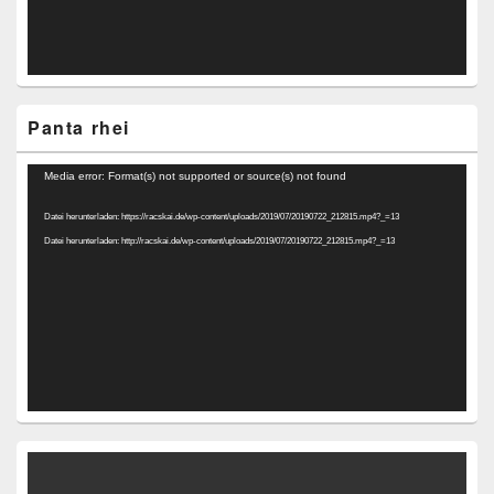
Panta rhei
Video-
Media error: Format(s) not supported or source(s) not found
Player
Datei herunterladen: https://racskai.de/wp-content/uploads/2019/07/20190722_212815.mp4?_=13
Datei herunterladen: http://racskai.de/wp-content/uploads/2019/07/20190722_212815.mp4?_=13