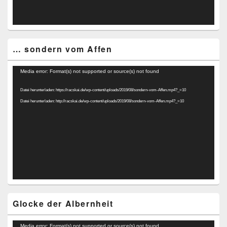
… sondern vom Affen
Video-
Media error: Format(s) not supported or source(s) not found
Player
Datei herunterladen: https://racskai.de/wp-content/uploads/2019/08/sondern-vom-Affen.mp4?_=10
Datei herunterladen: http://racskai.de/wp-content/uploads/2019/08/sondern-vom-Affen.mp4?_=10
Glocke der Albernheit
Video-
Media error: Format(s) not supported or source(s) not found