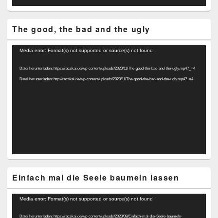
The good, the bad and the ugly
Video-
Media error: Format(s) not supported or source(s) not found
Player
Datei herunterladen: https://racskai.de/wp-content/uploads/2020/11/The-good-the-bad-and-the-ugly.mp4?_=4
Datei herunterladen: http://racskai.de/wp-content/uploads/2020/11/The-good-the-bad-and-the-ugly.mp4?_=4
Einfach mal die Seele baumeln lassen
Video-
Media error: Format(s) not supported or source(s) not found
Player
Datei herunterladen: https://racskai.de/wp-content/uploads/2020/08/Einfach-mal-die-Seele-baumeln-