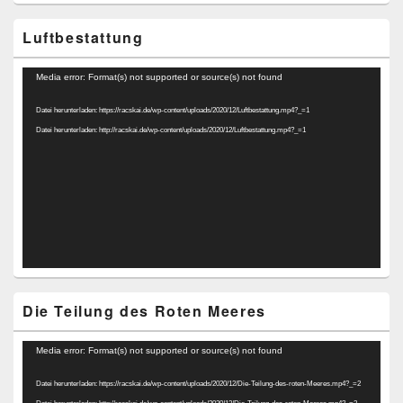
Luftbestattung
Video-
Media error: Format(s) not supported or source(s) not found
Player
Datei herunterladen: https://racskai.de/wp-content/uploads/2020/12/Luftbestattung.mp4?_=1
Datei herunterladen: http://racskai.de/wp-content/uploads/2020/12/Luftbestattung.mp4?_=1
Die Teilung des Roten Meeres
Video-
Media error: Format(s) not supported or source(s) not found
Player
Datei herunterladen: https://racskai.de/wp-content/uploads/2020/12/Die-Teilung-des-roten-Meeres.mp4?_=2