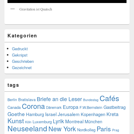
Gravitation ist Quatsch
Kategorien
Gedruckt
Geknipst
Geschrieben
Gezeichnet
tags
Cafés
Briefe an die Leser
Bratislava
Berlin
Bundestag
Corona
Europa
Gastbeitrag
Canada
F.W.Bernstein
Dänemark
Goethe
Kreta
Israel
Jerusalem
Hamburg
Kopenhagen
Kunst
Lyrik
Montreal
München
Luxemburg
Köln
Neuseeland
New York
Paris
Nordkolleg
Prag