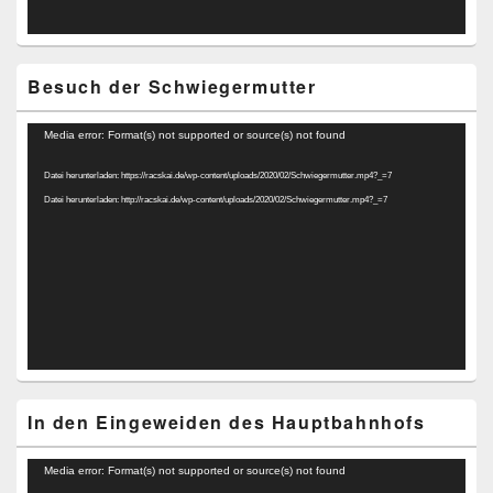
Besuch der Schwiegermutter
Video-
Media error: Format(s) not supported or source(s) not found
Player
Datei herunterladen: https://racskai.de/wp-content/uploads/2020/02/Schwiegermutter.mp4?_=7
Datei herunterladen: http://racskai.de/wp-content/uploads/2020/02/Schwiegermutter.mp4?_=7
In den Eingeweiden des Hauptbahnhofs
Video-
Media error: Format(s) not supported or source(s) not found
Player