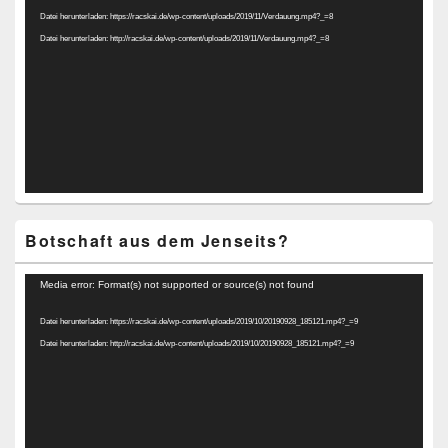
Datei herunterladen: https://racskai.de/wp-content/uploads/2019/11/Verdauung.mp4?_=8
Datei herunterladen: http://racskai.de/wp-content/uploads/2019/11/Verdauung.mp4?_=8
Botschaft aus dem Jenseits?
Video-
Media error: Format(s) not supported or source(s) not found
Player
Datei herunterladen: https://racskai.de/wp-content/uploads/2019/10/20190928_185121.mp4?_=9
Datei herunterladen: http://racskai.de/wp-content/uploads/2019/10/20190928_185121.mp4?_=9