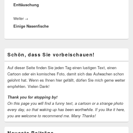
Enttäuschung
Beitrag:
Nächster
Weiter
→
Einige Nasenfische
Beitrag:
Primärer
Schön, dass Sie vorbeischauen!
Seitenleisten-
Widgetbereich
Auf dieser Seite finden Sie jeden Tag einen lustigen Text, einen
Cartoon oder ein komisches Foto, damit sich das Aufwachen schon
gelohnt hat. Wenn es Ihnen hier gefällt, dürfen Sie mich gerne weiter
empfehlen. Vielen Dank!
Thank you for stopping by!
On this page you will find a funny text, a cartoon or a strange photo
every day, so that waking up has been worthwhile.
If you like it here,
you are welcome to recommend me.
Many Thanks!
Neueste Beiträge