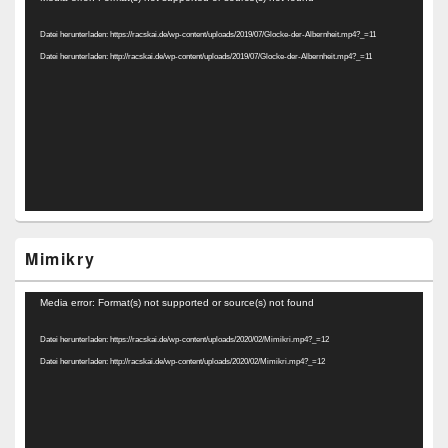
Player
Datei herunterladen: https://racskai.de/wp-content/uploads/2019/07/Glocke-der-Albernheit.mp4?_=11
Datei herunterladen: http://racskai.de/wp-content/uploads/2019/07/Glocke-der-Albernheit.mp4?_=11
Mimikry
Video-
Media error: Format(s) not supported or source(s) not found
Player
Datei herunterladen: https://racskai.de/wp-content/uploads/2020/02/Mimikri.mp4?_=12
Datei herunterladen: http://racskai.de/wp-content/uploads/2020/02/Mimikri.mp4?_=12