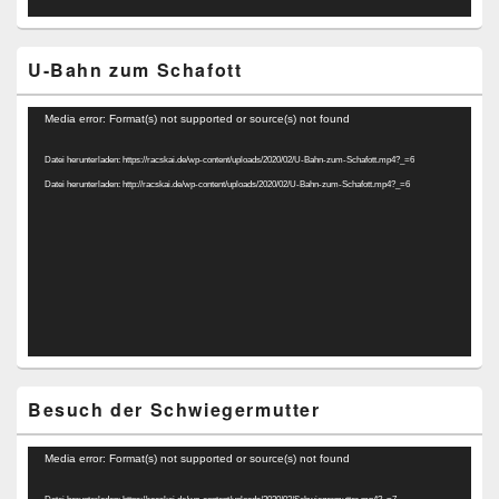
U-Bahn zum Schafott
Video-
Media error: Format(s) not supported or source(s) not found
Player
Datei herunterladen: https://racskai.de/wp-content/uploads/2020/02/U-Bahn-zum-Schafott.mp4?_=6
Datei herunterladen: http://racskai.de/wp-content/uploads/2020/02/U-Bahn-zum-Schafott.mp4?_=6
Besuch der Schwiegermutter
Video-
Media error: Format(s) not supported or source(s) not found
Player