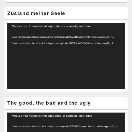
Zustand meiner Seele
Video-
Media error: Format(s) not supported or source(s) not found
Player
Datei herunterladen: https://racskai.de/wp-content/uploads/2020/11/La%CC%88rmende-Leere.mp4?_=3
Datei herunterladen: http://racskai.de/wp-content/uploads/2020/11/La%CC%88rmende-Leere.mp4?_=3
The good, the bad and the ugly
Video-
Media error: Format(s) not supported or source(s) not found
Player
Datei herunterladen: https://racskai.de/wp-content/uploads/2020/11/The-good-the-bad-and-the-ugly.mp4?_=4