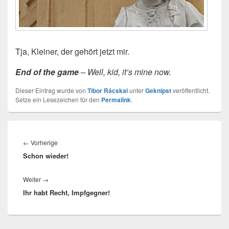
Tja, Kleiner, der gehört jetzt mir.
End of the game
– Well, kid, it’s mine now.
Dieser Eintrag wurde von
Tibor Rácskai
unter
Geknipst
veröffentlicht.
Setze ein Lesezeichen für den
Permalink
.
Beitragsnavigation
Vorheriger
←
Vorherige
Schon wieder!
Beitrag:
Nächster
Weiter
→
Ihr habt Recht, Impfgegner!
Beitrag: