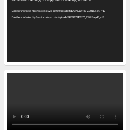
Media error: Format(s) not supported or source(s) not found
Player
Datei herunterladen: https://racskai.de/wp-content/uploads/2019/07/20190722_212815.mp4?_=13
Datei herunterladen: http://racskai.de/wp-content/uploads/2019/07/20190722_212815.mp4?_=13