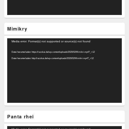
Mimikry
Video-
Media error: Format(s) not supported or source(s) not found
Player
Datei herunterladen: https://racskai.de/wp-content/uploads/2020/02/Mimikri.mp4?_=12
Datei herunterladen: http://racskai.de/wp-content/uploads/2020/02/Mimikri.mp4?_=12
Panta rhei
Video-