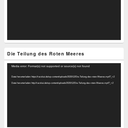
Die Teilung des Roten Meeres
Video-
Media error: Format(s) not supported or source(s) not found
Player
Datei herunterladen: https://racskai.de/wp-content/uploads/2020/12/Die-Teilung-des-roten-Meeres.mp4?_=2
Datei herunterladen: http://racskai.de/wp-content/uploads/2020/12/Die-Teilung-des-roten-Meeres.mp4?_=2