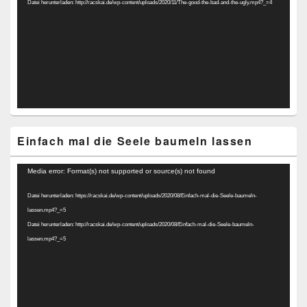
Datei herunterladen: http://racskai.de/wp-content/uploads/2020/11/The-good-the-bad-and-the-ugly.mp4?_=4
Einfach mal die Seele baumeln lassen
Video-
Media error: Format(s) not supported or source(s) not found
Player
Datei herunterladen: https://racskai.de/wp-content/uploads/2020/08/Einfach-mal-die-Seele-baumeln-
lassen.mp4?_=5
Datei herunterladen: http://racskai.de/wp-content/uploads/2020/08/Einfach-mal-die-Seele-baumeln-
lassen.mp4?_=5