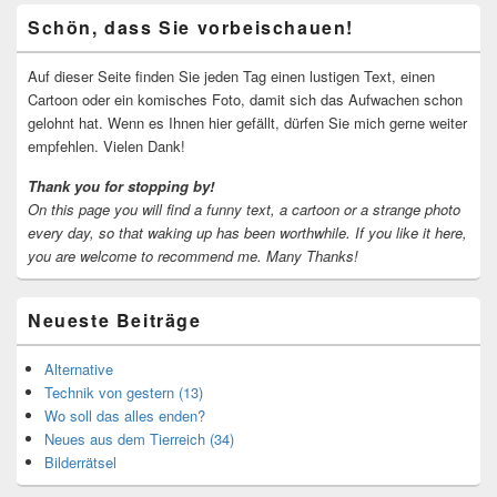
Primärer
Schön, dass Sie vorbeischauen!
Seitenleisten-
Widgetbereich
Auf dieser Seite finden Sie jeden Tag einen lustigen Text, einen
Cartoon oder ein komisches Foto, damit sich das Aufwachen schon
gelohnt hat. Wenn es Ihnen hier gefällt, dürfen Sie mich gerne weiter
empfehlen. Vielen Dank!
Thank you for stopping by!
On this page you will find a funny text, a cartoon or a strange photo
every day, so that waking up has been worthwhile.
If you like it here,
you are welcome to recommend me.
Many Thanks!
Neueste Beiträge
Alternative
Technik von gestern (13)
Wo soll das alles enden?
Neues aus dem Tierreich (34)
Bilderrätsel