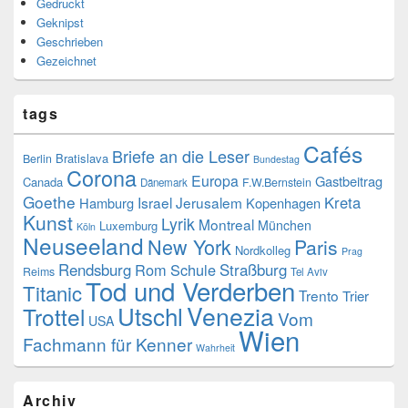
Gedruckt
Geknipst
Geschrieben
Gezeichnet
tags
Cafés
Briefe an die Leser
Bratislava
Berlin
Bundestag
Corona
Europa
Gastbeitrag
Canada
F.W.Bernstein
Dänemark
Goethe
Kreta
Israel
Jerusalem
Hamburg
Kopenhagen
Kunst
Lyrik
Montreal
München
Luxemburg
Köln
Neuseeland
New York
Paris
Nordkolleg
Prag
Rendsburg
Rom
Schule
Straßburg
Reims
Tel Aviv
Tod und Verderben
Titanic
Trento
Trier
Venezia
Utschl
Trottel
Vom
USA
Wien
Fachmann für Kenner
Wahrheit
Archiv