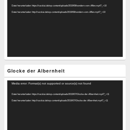
Player
Datei herunterladen: https://racskai.de/wp-content/uploads/2019/08/sondern-vom-Affen.mp4?_=10
Datei herunterladen: http://racskai.de/wp-content/uploads/2019/08/sondern-vom-Affen.mp4?_=10
Glocke der Albernheit
Video-
Media error: Format(s) not supported or source(s) not found
Player
Datei herunterladen: https://racskai.de/wp-content/uploads/2019/07/Glocke-der-Albernheit.mp4?_=11
Datei herunterladen: http://racskai.de/wp-content/uploads/2019/07/Glocke-der-Albernheit.mp4?_=11