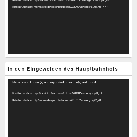
Datei herunterladen: https://racskai.de/wp-content/uploads/2020/02/Schwiegermutter.mp4?_=7
Datei herunterladen: http://racskai.de/wp-content/uploads/2020/02/Schwiegermutter.mp4?_=7
In den Eingeweiden des Hauptbahnhofs
Video-
Media error: Format(s) not supported or source(s) not found
Player
Datei herunterladen: https://racskai.de/wp-content/uploads/2019/11/Verdauung.mp4?_=8
Datei herunterladen: http://racskai.de/wp-content/uploads/2019/11/Verdauung.mp4?_=8