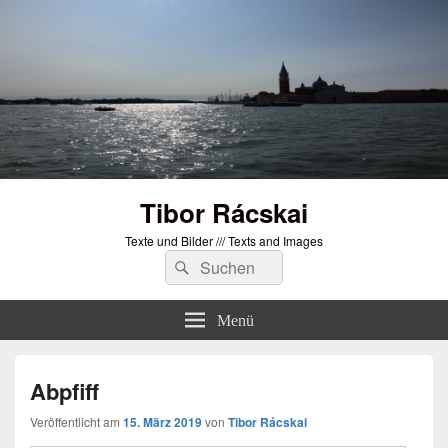
Tibor Rácskai
Texte und Bilder /// Texts and Images
Suchen
Suchen
nach:
Menü
Abpfiff
Veröffentlicht am
15. März 2019
von
Tibor Rácskai