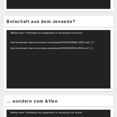
Botschaft aus dem Jenseits?
Video-
Media error: Format(s) not supported or source(s) not found
Player
Datei herunterladen: https://racskai.de/wp-content/uploads/2019/10/20190928_185121.mp4?_=9
Datei herunterladen: http://racskai.de/wp-content/uploads/2019/10/20190928_185121.mp4?_=9
… sondern vom Affen
Video-
Media error: Format(s) not supported or source(s) not found