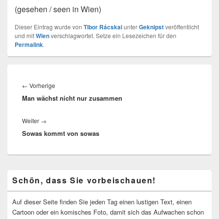
(gesehen / seen in Wien)
Dieser Eintrag wurde von
Tibor Rácskai
unter
Geknipst
veröffentlicht
und mit
Wien
verschlagwortet. Setze ein Lesezeichen für den
Permalink
.
Beitragsnavigation
Vorheriger
←
Vorherige
Man wächst nicht nur zusammen
Beitrag:
Nächster
Weiter
→
Sowas kommt von sowas
Beitrag:
Primärer
Schön, dass Sie vorbeischauen!
Seitenleisten-
Widgetbereich
Auf dieser Seite finden Sie jeden Tag einen lustigen Text, einen
Cartoon oder ein komisches Foto, damit sich das Aufwachen schon