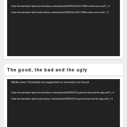
Player
Datei herunterladen: https://racskai.de/wp-content/uploads/2020/11/La%CC%88rmende-Leere.mp4?_=3
Datei herunterladen: http://racskai.de/wp-content/uploads/2020/11/La%CC%88rmende-Leere.mp4?_=3
The good, the bad and the ugly
Video-
Media error: Format(s) not supported or source(s) not found
Player
Datei herunterladen: https://racskai.de/wp-content/uploads/2020/11/The-good-the-bad-and-the-ugly.mp4?_=4
Datei herunterladen: http://racskai.de/wp-content/uploads/2020/11/The-good-the-bad-and-the-ugly.mp4?_=4