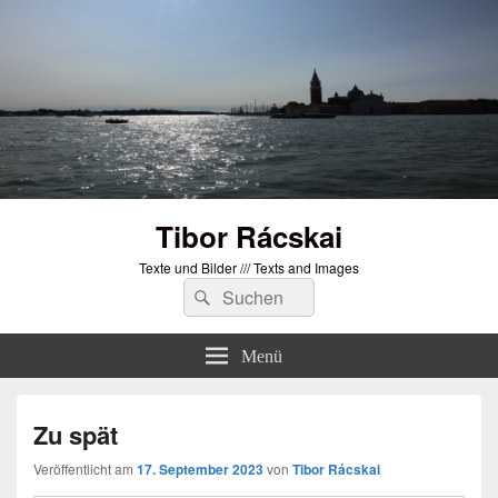
Tibor Rácskai
Texte und Bilder /// Texts and Images
Suchen
Suchen
nach:
Menü
Zu spät
Veröffentlicht am
17. September 2023
von
Tibor Rácskai