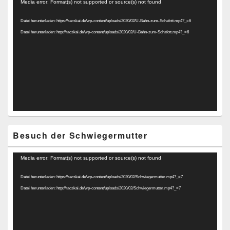
Video-
Media error: Format(s) not supported or source(s) not found
Player
Datei herunterladen: https://racskai.de/wp-content/uploads/2020/02/U-Bahn-zum-Schafott.mp4?_=6
Datei herunterladen: http://racskai.de/wp-content/uploads/2020/02/U-Bahn-zum-Schafott.mp4?_=6
Besuch der Schwiegermutter
Video-
Media error: Format(s) not supported or source(s) not found
Player
Datei herunterladen: https://racskai.de/wp-content/uploads/2020/02/Schwiegermutter.mp4?_=7
Datei herunterladen: http://racskai.de/wp-content/uploads/2020/02/Schwiegermutter.mp4?_=7