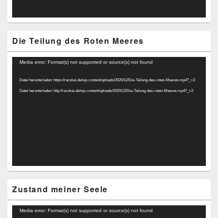
Die Teilung des Roten Meeres
Video-
Media error: Format(s) not supported or source(s) not found
Player
Datei herunterladen: https://racskai.de/wp-content/uploads/2020/12/Die-Teilung-des-roten-Meeres.mp4?_=2
Datei herunterladen: http://racskai.de/wp-content/uploads/2020/12/Die-Teilung-des-roten-Meeres.mp4?_=2
Zustand meiner Seele
Video-
Media error: Format(s) not supported or source(s) not found