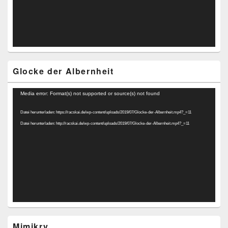
Glocke der Albernheit
Video-
Media error: Format(s) not supported or source(s) not found
Player
Datei herunterladen: https://racskai.de/wp-content/uploads/2019/07/Glocke-der-Albernheit.mp4?_=11
Datei herunterladen: http://racskai.de/wp-content/uploads/2019/07/Glocke-der-Albernheit.mp4?_=11
Mimikry