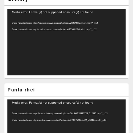
Video-
Media error: Format(s) not supported or source(s) not found
Player
Datei herunterladen: https://racskai.de/wp-content/uploads/2020/02/Mimikri.mp4?_=12
Datei herunterladen: http://racskai.de/wp-content/uploads/2020/02/Mimikri.mp4?_=12
Panta rhei
Video-
Media error: Format(s) not supported or source(s) not found
Player
Datei herunterladen: https://racskai.de/wp-content/uploads/2019/07/20190722_212815.mp4?_=13
Datei herunterladen: http://racskai.de/wp-content/uploads/2019/07/20190722_212815.mp4?_=13