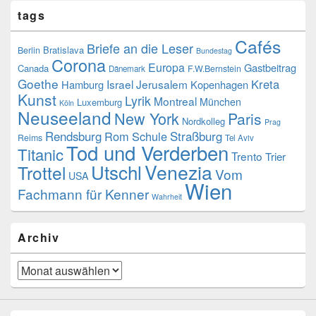
tags
Cafés
Briefe an die Leser
Bratislava
Berlin
Bundestag
Corona
Europa
Gastbeitrag
Canada
F.W.Bernstein
Dänemark
Goethe
Kreta
Israel
Jerusalem
Hamburg
Kopenhagen
Kunst
Lyrik
Montreal
München
Luxemburg
Köln
Neuseeland
New York
Paris
Nordkolleg
Prag
Rendsburg
Rom
Schule
Straßburg
Reims
Tel Aviv
Tod und Verderben
Titanic
Trento
Trier
Venezia
Utschl
Trottel
Vom
USA
Wien
Fachmann für Kenner
Wahrheit
Archiv
Archiv