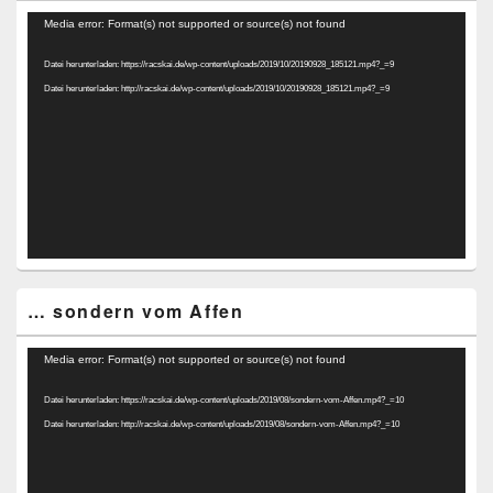
Video-
Media error: Format(s) not supported or source(s) not found
Player
Datei herunterladen: https://racskai.de/wp-content/uploads/2019/10/20190928_185121.mp4?_=9
Datei herunterladen: http://racskai.de/wp-content/uploads/2019/10/20190928_185121.mp4?_=9
… sondern vom Affen
Video-
Media error: Format(s) not supported or source(s) not found
Player
Datei herunterladen: https://racskai.de/wp-content/uploads/2019/08/sondern-vom-Affen.mp4?_=10
Datei herunterladen: http://racskai.de/wp-content/uploads/2019/08/sondern-vom-Affen.mp4?_=10