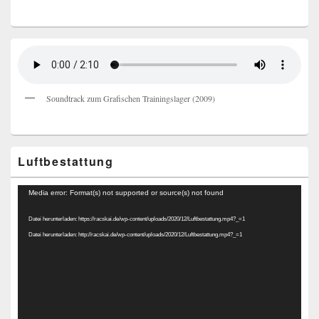
Soundtrack zum Grafischen Trainingslager (2009)
Luftbestattung
Video-
Media error: Format(s) not supported or source(s) not found
Player
Datei herunterladen: https://racskai.de/wp-content/uploads/2020/12/Luftbestattung.mp4?_=1
Datei herunterladen: http://racskai.de/wp-content/uploads/2020/12/Luftbestattung.mp4?_=1