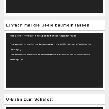
Einfach mal die Seele baumeln lassen
Video-
Media error: Format(s) not supported or source(s) not found
Player
Datei herunterladen: https://racskai.de/wp-content/uploads/2020/08/Einfach-mal-die-Seele-baumeln-
lassen.mp4?_=5
Datei herunterladen: http://racskai.de/wp-content/uploads/2020/08/Einfach-mal-die-Seele-baumeln-
lassen.mp4?_=5
U-Bahn zum Schafott