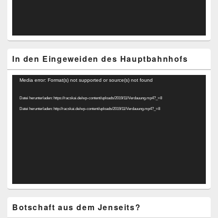
In den Eingeweiden des Hauptbahnhofs
Video-
Media error: Format(s) not supported or source(s) not found
Player
Datei herunterladen: https://racskai.de/wp-content/uploads/2019/11/Verdauung.mp4?_=8
Datei herunterladen: http://racskai.de/wp-content/uploads/2019/11/Verdauung.mp4?_=8
Botschaft aus dem Jenseits?