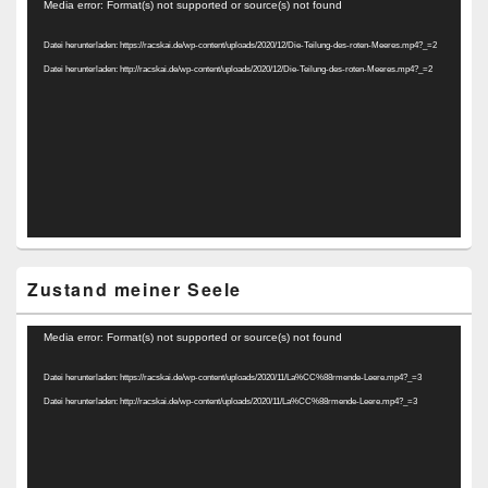
Video-
Media error: Format(s) not supported or source(s) not found
Player
Datei herunterladen: https://racskai.de/wp-content/uploads/2020/12/Die-Teilung-des-roten-Meeres.mp4?_=2
Datei herunterladen: http://racskai.de/wp-content/uploads/2020/12/Die-Teilung-des-roten-Meeres.mp4?_=2
Zustand meiner Seele
Video-
Media error: Format(s) not supported or source(s) not found
Player
Datei herunterladen: https://racskai.de/wp-content/uploads/2020/11/La%CC%88rmende-Leere.mp4?_=3
Datei herunterladen: http://racskai.de/wp-content/uploads/2020/11/La%CC%88rmende-Leere.mp4?_=3