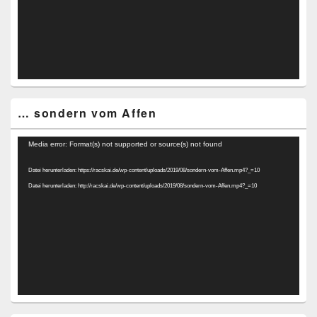
… sondern vom Affen
Video-
Media error: Format(s) not supported or source(s) not found
Player
Datei herunterladen: https://racskai.de/wp-content/uploads/2019/08/sondern-vom-Affen.mp4?_=10
Datei herunterladen: http://racskai.de/wp-content/uploads/2019/08/sondern-vom-Affen.mp4?_=10