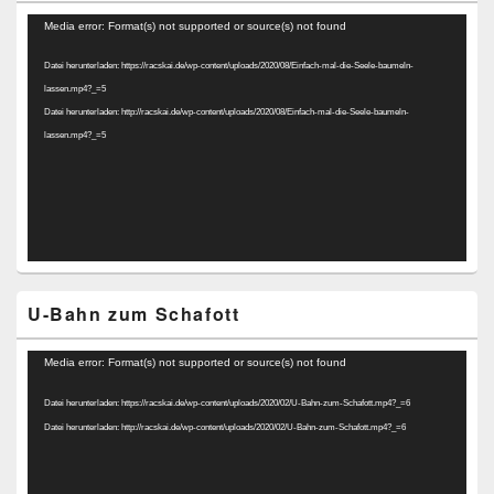
Video-
Media error: Format(s) not supported or source(s) not found
Player
Datei herunterladen: https://racskai.de/wp-content/uploads/2020/08/Einfach-mal-die-Seele-baumeln-
lassen.mp4?_=5
Datei herunterladen: http://racskai.de/wp-content/uploads/2020/08/Einfach-mal-die-Seele-baumeln-
lassen.mp4?_=5
U-Bahn zum Schafott
Video-
Media error: Format(s) not supported or source(s) not found
Player
Datei herunterladen: https://racskai.de/wp-content/uploads/2020/02/U-Bahn-zum-Schafott.mp4?_=6
Datei herunterladen: http://racskai.de/wp-content/uploads/2020/02/U-Bahn-zum-Schafott.mp4?_=6