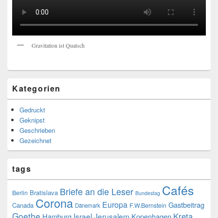
Gravitation ist Quatsch
Kategorien
Gedruckt
Geknipst
Geschrieben
Gezeichnet
tags
Cafés
Briefe an die Leser
Bratislava
Berlin
Bundestag
Corona
Europa
Gastbeitrag
Canada
F.W.Bernstein
Dänemark
Goethe
Kreta
Israel
Jerusalem
Hamburg
Kopenhagen