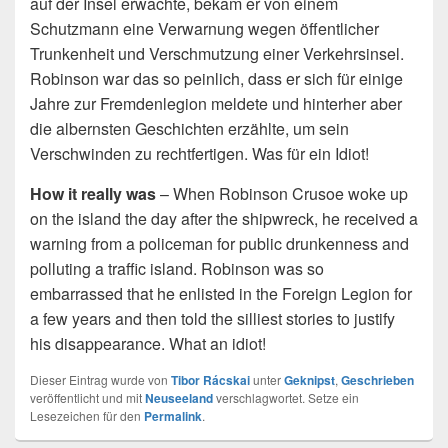
auf der Insel erwachte, bekam er von einem
Schutzmann eine Verwarnung wegen öffentlicher
Trunkenheit und Verschmutzung einer Verkehrsinsel.
Robinson war das so peinlich, dass er sich für einige
Jahre zur Fremdenlegion meldete und hinterher aber
die albernsten Geschichten erzählte, um sein
Verschwinden zu rechtfertigen. Was für ein Idiot!
How it really was
– When Robinson Crusoe woke up
on the island the day after the shipwreck, he received a
warning from a policeman for public drunkenness and
polluting a traffic island. Robinson was so
embarrassed that he enlisted in the Foreign Legion for
a few years and then told the silliest stories to justify
his disappearance. What an idiot!
Dieser Eintrag wurde von
Tibor Rácskai
unter
Geknipst
,
Geschrieben
veröffentlicht und mit
Neuseeland
verschlagwortet. Setze ein
Lesezeichen für den
Permalink
.