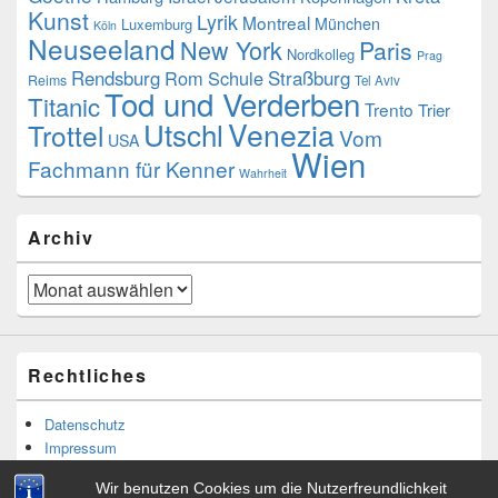
Kunst
Lyrik
Montreal
München
Luxemburg
Köln
Neuseeland
New York
Paris
Nordkolleg
Prag
Rendsburg
Rom
Schule
Straßburg
Reims
Tel Aviv
Tod und Verderben
Titanic
Trento
Trier
Venezia
Utschl
Trottel
Vom
USA
Wien
Fachmann für Kenner
Wahrheit
Archiv
Archiv
Rechtliches
Datenschutz
Impressum
Wir benutzen Cookies um die Nutzerfreundlichkeit