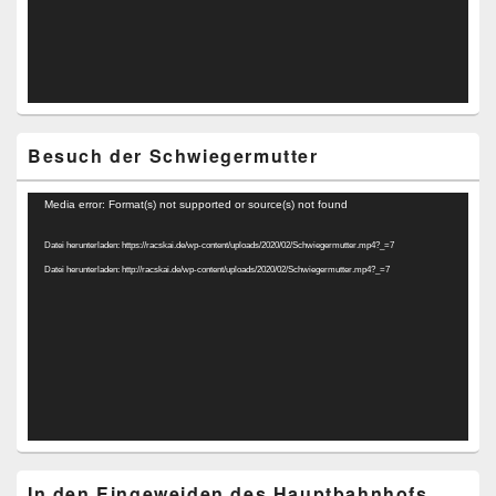
Besuch der Schwiegermutter
Video-
Media error: Format(s) not supported or source(s) not found
Player
Datei herunterladen: https://racskai.de/wp-content/uploads/2020/02/Schwiegermutter.mp4?_=7
Datei herunterladen: http://racskai.de/wp-content/uploads/2020/02/Schwiegermutter.mp4?_=7
In den Eingeweiden des Hauptbahnhofs