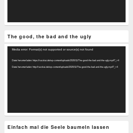
The good, the bad and the ugly
Video-
Media error: Format(s) not supported or source(s) not found
Player
Datei herunterladen: https://racskai.de/wp-content/uploads/2020/11/The-good-the-bad-and-the-ugly.mp4?_=4
Datei herunterladen: http://racskai.de/wp-content/uploads/2020/11/The-good-the-bad-and-the-ugly.mp4?_=4
Einfach mal die Seele baumeln lassen