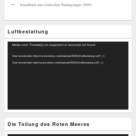
Soundtrack zum Grafischen Trainingslager (2009)
Luftbestattung
Video-
Media error: Format(s) not supported or source(s) not found
Player
Datei herunterladen: https://racskai.de/wp-content/uploads/2020/12/Luftbestattung.mp4?_=1
Datei herunterladen: http://racskai.de/wp-content/uploads/2020/12/Luftbestattung.mp4?_=1
Die Teilung des Roten Meeres