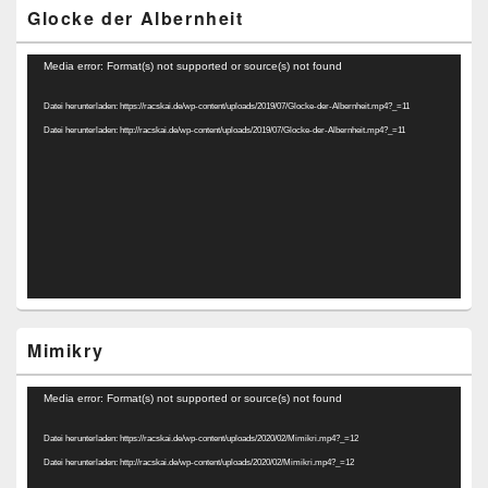
Glocke der Albernheit
Video-
Media error: Format(s) not supported or source(s) not found
Player
Datei herunterladen: https://racskai.de/wp-content/uploads/2019/07/Glocke-der-Albernheit.mp4?_=11
Datei herunterladen: http://racskai.de/wp-content/uploads/2019/07/Glocke-der-Albernheit.mp4?_=11
Mimikry
Video-
Media error: Format(s) not supported or source(s) not found
Player
Datei herunterladen: https://racskai.de/wp-content/uploads/2020/02/Mimikri.mp4?_=12
Datei herunterladen: http://racskai.de/wp-content/uploads/2020/02/Mimikri.mp4?_=12