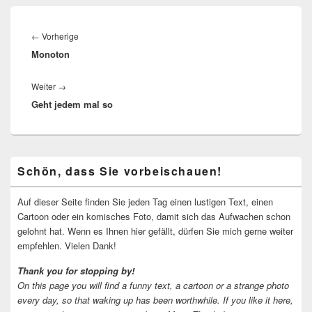
Beitragsnavigation
Vorheriger
←
Vorherige
Monoton
Beitrag:
Nächster
Weiter
→
Geht jedem mal so
Beitrag:
Primärer
Schön, dass Sie vorbeischauen!
Seitenleisten-
Widgetbereich
Auf dieser Seite finden Sie jeden Tag einen lustigen Text, einen
Cartoon oder ein komisches Foto, damit sich das Aufwachen schon
gelohnt hat. Wenn es Ihnen hier gefällt, dürfen Sie mich gerne weiter
empfehlen. Vielen Dank!
Thank you for stopping by!
On this page you will find a funny text, a cartoon or a strange photo
every day, so that waking up has been worthwhile.
If you like it here,