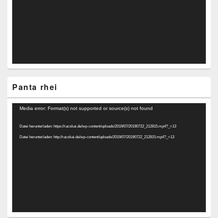
Panta rhei
Video-
Media error: Format(s) not supported or source(s) not found
Player
Datei herunterladen: https://racskai.de/wp-content/uploads/2019/07/20190722_212815.mp4?_=13
Datei herunterladen: http://racskai.de/wp-content/uploads/2019/07/20190722_212815.mp4?_=13