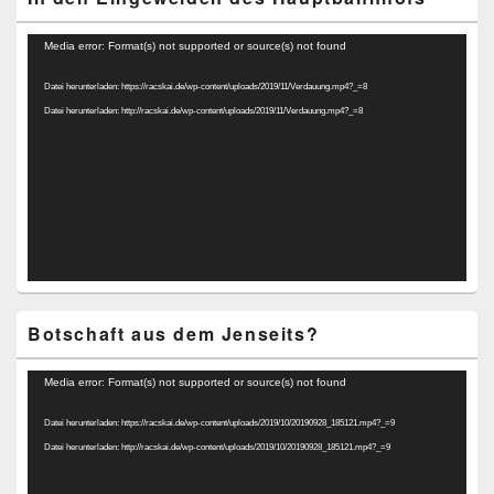
Video-
Media error: Format(s) not supported or source(s) not found
Player
Datei herunterladen: https://racskai.de/wp-content/uploads/2019/11/Verdauung.mp4?_=8
Datei herunterladen: http://racskai.de/wp-content/uploads/2019/11/Verdauung.mp4?_=8
Botschaft aus dem Jenseits?
Video-
Media error: Format(s) not supported or source(s) not found
Player
Datei herunterladen: https://racskai.de/wp-content/uploads/2019/10/20190928_185121.mp4?_=9
Datei herunterladen: http://racskai.de/wp-content/uploads/2019/10/20190928_185121.mp4?_=9