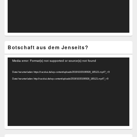
Botschaft aus dem Jenseits?
Video-
Media error: Format(s) not supported or source(s) not found
Player
Datei herunterladen: https://racskai.de/wp-content/uploads/2019/10/20190928_185121.mp4?_=9
Datei herunterladen: http://racskai.de/wp-content/uploads/2019/10/20190928_185121.mp4?_=9