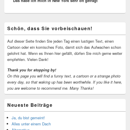
Das habe ich mich in New York sehr oft gefragt
Beitrag:
Primärer
Schön, dass Sie vorbeischauen!
Seitenleisten-
Widgetbereich
Auf dieser Seite finden Sie jeden Tag einen lustigen Text, einen
Cartoon oder ein komisches Foto, damit sich das Aufwachen schon
gelohnt hat. Wenn es Ihnen hier gefällt, dürfen Sie mich gerne weiter
empfehlen. Vielen Dank!
Thank you for stopping by!
On this page you will find a funny text, a cartoon or a strange photo
every day, so that waking up has been worthwhile.
If you like it here,
you are welcome to recommend me.
Many Thanks!
Neueste Beiträge
Ja, du bist gemeint!
Alles unter einem Dach
Alternative