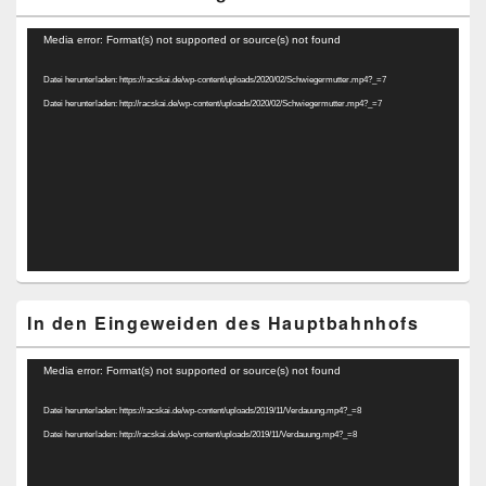
Video-
Media error: Format(s) not supported or source(s) not found
Player
Datei herunterladen: https://racskai.de/wp-content/uploads/2020/02/Schwiegermutter.mp4?_=7
Datei herunterladen: http://racskai.de/wp-content/uploads/2020/02/Schwiegermutter.mp4?_=7
In den Eingeweiden des Hauptbahnhofs
Video-
Media error: Format(s) not supported or source(s) not found
Player
Datei herunterladen: https://racskai.de/wp-content/uploads/2019/11/Verdauung.mp4?_=8
Datei herunterladen: http://racskai.de/wp-content/uploads/2019/11/Verdauung.mp4?_=8