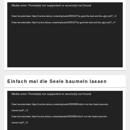
Video-
Media error: Format(s) not supported or source(s) not found
Player
Datei herunterladen: https://racskai.de/wp-content/uploads/2020/11/The-good-the-bad-and-the-ugly.mp4?_=4
Datei herunterladen: http://racskai.de/wp-content/uploads/2020/11/The-good-the-bad-and-the-ugly.mp4?_=4
Einfach mal die Seele baumeln lassen
Video-
Media error: Format(s) not supported or source(s) not found
Player
Datei herunterladen: https://racskai.de/wp-content/uploads/2020/08/Einfach-mal-die-Seele-baumeln-
lassen.mp4?_=5
Datei herunterladen: http://racskai.de/wp-content/uploads/2020/08/Einfach-mal-die-Seele-baumeln-
lassen.mp4?_=5