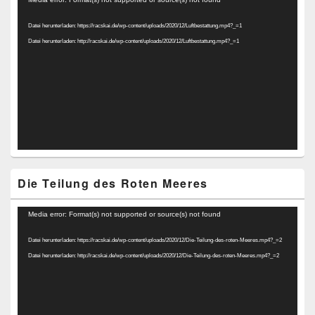
Player
Datei herunterladen: https://racskai.de/wp-content/uploads/2020/12/Luftbestattung.mp4?_=1
Datei herunterladen: http://racskai.de/wp-content/uploads/2020/12/Luftbestattung.mp4?_=1
Die Teilung des Roten Meeres
Video-
Media error: Format(s) not supported or source(s) not found
Player
Datei herunterladen: https://racskai.de/wp-content/uploads/2020/12/Die-Teilung-des-roten-Meeres.mp4?_=2
Datei herunterladen: http://racskai.de/wp-content/uploads/2020/12/Die-Teilung-des-roten-Meeres.mp4?_=2