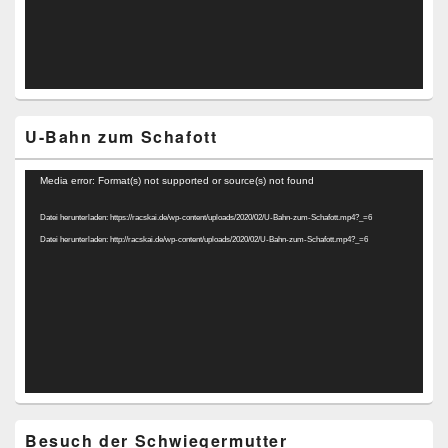
U-Bahn zum Schafott
Video-
Media error: Format(s) not supported or source(s) not found
Player
Datei herunterladen: https://racskai.de/wp-content/uploads/2020/02/U-Bahn-zum-Schafott.mp4?_=6
Datei herunterladen: http://racskai.de/wp-content/uploads/2020/02/U-Bahn-zum-Schafott.mp4?_=6
Besuch der Schwiegermutter