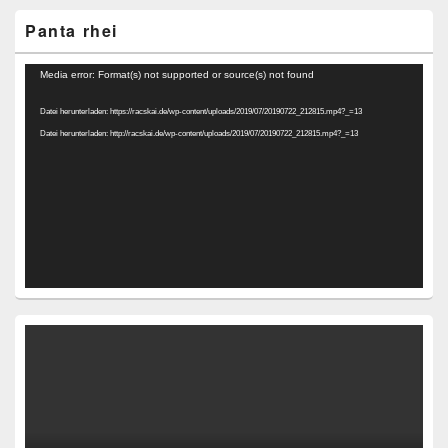
Panta rhei
Video-
Media error: Format(s) not supported or source(s) not found
Player
Datei herunterladen: https://racskai.de/wp-content/uploads/2019/07/20190722_212815.mp4?_=13
Datei herunterladen: http://racskai.de/wp-content/uploads/2019/07/20190722_212815.mp4?_=13