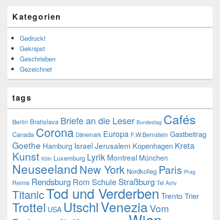
Kategorien
Gedruckt
Geknipst
Geschrieben
Gezeichnet
tags
Cafés
Briefe an die Leser
Bratislava
Berlin
Bundestag
Corona
Europa
Gastbeitrag
Canada
F.W.Bernstein
Dänemark
Goethe
Kreta
Israel
Jerusalem
Hamburg
Kopenhagen
Kunst
Lyrik
Montreal
München
Luxemburg
Köln
Neuseeland
New York
Paris
Nordkolleg
Prag
Rendsburg
Rom
Schule
Straßburg
Reims
Tel Aviv
Tod und Verderben
Titanic
Trento
Trier
Venezia
Utschl
Trottel
Vom
USA
Wien