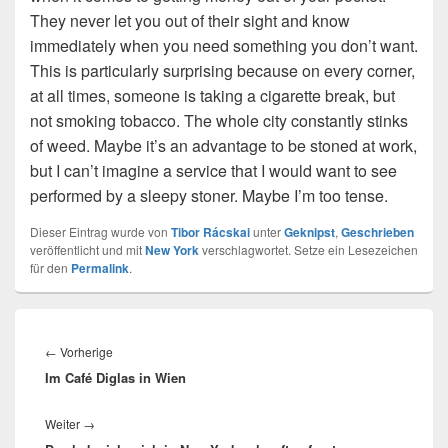
They never let you out of their sight and know
immediately when you need something you don’t want.
This is particularly surprising because on every corner,
at all times, someone is taking a cigarette break, but
not smoking tobacco. The whole city constantly stinks
of weed. Maybe it’s an advantage to be stoned at work,
but I can’t imagine a service that I would want to see
performed by a sleepy stoner. Maybe I’m too tense.
Dieser Eintrag wurde von
Tibor Rácskai
unter
Geknipst
,
Geschrieben
veröffentlicht und mit
New York
verschlagwortet. Setze ein Lesezeichen
für den
Permalink
.
Beitragsnavigation
Vorheriger
←
Vorherige
Im Café Diglas in Wien
Beitrag:
Nächster
Weiter
→