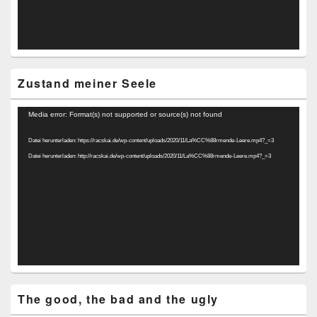
Zustand meiner Seele
Video-
Media error: Format(s) not supported or source(s) not found
Player
Datei herunterladen: https://racskai.de/wp-content/uploads/2020/11/La%CC%88rmende-Leere.mp4?_=3
Datei herunterladen: http://racskai.de/wp-content/uploads/2020/11/La%CC%88rmende-Leere.mp4?_=3
The good, the bad and the ugly