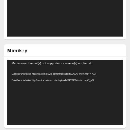
Mimikry
Video-
Media error: Format(s) not supported or source(s) not found
Player
Datei herunterladen: https://racskai.de/wp-content/uploads/2020/02/Mimikri.mp4?_=12
Datei herunterladen: http://racskai.de/wp-content/uploads/2020/02/Mimikri.mp4?_=12