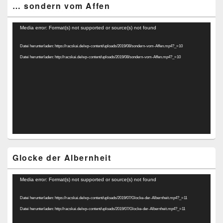
… sondern vom Affen
Video-
Media error: Format(s) not supported or source(s) not found
Player
Datei herunterladen: https://racskai.de/wp-content/uploads/2019/08/sondern-vom-Affen.mp4?_=10
Datei herunterladen: http://racskai.de/wp-content/uploads/2019/08/sondern-vom-Affen.mp4?_=10
Glocke der Albernheit
Video-
Media error: Format(s) not supported or source(s) not found
Player
Datei herunterladen: https://racskai.de/wp-content/uploads/2019/07/Glocke-der-Albernheit.mp4?_=11
Datei herunterladen: http://racskai.de/wp-content/uploads/2019/07/Glocke-der-Albernheit.mp4?_=11