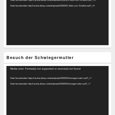
Datei herunterladen: http://racskai.de/wp-content/uploads/2020/02/U-Bahn-zum-Schafott.mp4?_=6
Besuch der Schwiegermutter
Video-
Media error: Format(s) not supported or source(s) not found
Player
Datei herunterladen: https://racskai.de/wp-content/uploads/2020/02/Schwiegermutter.mp4?_=7
Datei herunterladen: http://racskai.de/wp-content/uploads/2020/02/Schwiegermutter.mp4?_=7