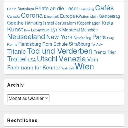
Cafés
Briefe an die Leser
Bratislava
Berlin
Bundestag
Corona
Europa
Gastbeitrag
Canada
F.W.Bernstein
Dänemark
Goethe
Kreta
Israel
Jerusalem
Hamburg
Kopenhagen
Kunst
Lyrik
Montreal
München
Luxemburg
Köln
Neuseeland
New York
Paris
Nordkolleg
Prag
Rendsburg
Rom
Schule
Straßburg
Reims
Tel Aviv
Tod und Verderben
Titanic
Trento
Trier
Venezia
Utschl
Trottel
Vom
USA
Wien
Fachmann für Kenner
Wahrheit
Archiv
Archiv
Rechtliches