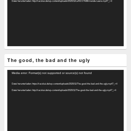
Datei herunterladen: http://racskai.de/wp-content/uploads/2020/11/La%CC%88rmende-Leere.mp4?_=3
The good, the bad and the ugly
Video-
Media error: Format(s) not supported or source(s) not found
Player
Datei herunterladen: https://racskai.de/wp-content/uploads/2020/11/The-good-the-bad-and-the-ugly.mp4?_=4
Datei herunterladen: http://racskai.de/wp-content/uploads/2020/11/The-good-the-bad-and-the-ugly.mp4?_=4