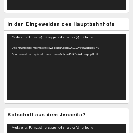
In den Eingeweiden des Hauptbahnhofs
Video-
Media error: Format(s) not supported or source(s) not found
Player
Datei herunterladen: https://racskai.de/wp-content/uploads/2019/11/Verdauung.mp4?_=8
Datei herunterladen: http://racskai.de/wp-content/uploads/2019/11/Verdauung.mp4?_=8
Botschaft aus dem Jenseits?
Video-
Media error: Format(s) not supported or source(s) not found