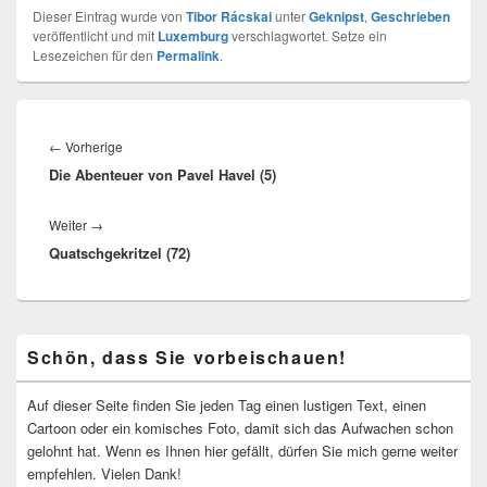
Dieser Eintrag wurde von
Tibor Rácskai
unter
Geknipst
,
Geschrieben
veröffentlicht und mit
Luxemburg
verschlagwortet. Setze ein
Lesezeichen für den
Permalink
.
Beitragsnavigation
Vorheriger
←
Vorherige
Die Abenteuer von Pavel Havel (5)
Beitrag:
Nächster
Weiter
→
Quatschgekritzel (72)
Beitrag:
Primärer
Schön, dass Sie vorbeischauen!
Seitenleisten-
Widgetbereich
Auf dieser Seite finden Sie jeden Tag einen lustigen Text, einen
Cartoon oder ein komisches Foto, damit sich das Aufwachen schon
gelohnt hat. Wenn es Ihnen hier gefällt, dürfen Sie mich gerne weiter
empfehlen. Vielen Dank!