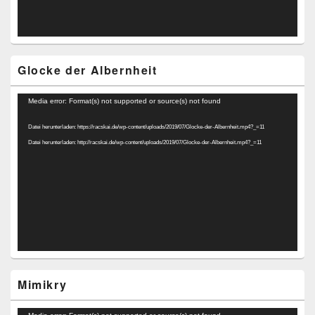
Glocke der Albernheit
Video-
Media error: Format(s) not supported or source(s) not found
Player
Datei herunterladen: https://racskai.de/wp-content/uploads/2019/07/Glocke-der-Albernheit.mp4?_=11
Datei herunterladen: http://racskai.de/wp-content/uploads/2019/07/Glocke-der-Albernheit.mp4?_=11
Mimikry
Video-