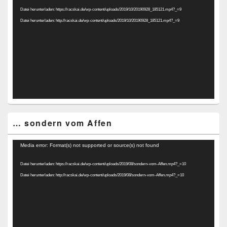
Player
Datei herunterladen: https://racskai.de/wp-content/uploads/2019/10/20190928_185121.mp4?_=9
Datei herunterladen: http://racskai.de/wp-content/uploads/2019/10/20190928_185121.mp4?_=9
… sondern vom Affen
Video-
Media error: Format(s) not supported or source(s) not found
Player
Datei herunterladen: https://racskai.de/wp-content/uploads/2019/08/sondern-vom-Affen.mp4?_=10
Datei herunterladen: http://racskai.de/wp-content/uploads/2019/08/sondern-vom-Affen.mp4?_=10