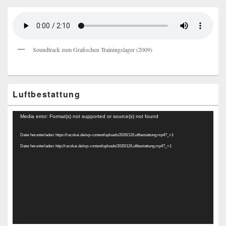
Soundtrack zum Grafischen Trainingslager (2009)
Luftbestattung
Video-
Media error: Format(s) not supported or source(s) not found
Player
Datei herunterladen: https://racskai.de/wp-content/uploads/2020/12/Luftbestattung.mp4?_=1
Datei herunterladen: http://racskai.de/wp-content/uploads/2020/12/Luftbestattung.mp4?_=1