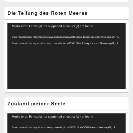
Die Teilung des Roten Meeres
Video-
Media error: Format(s) not supported or source(s) not found
Player
Datei herunterladen: https://racskai.de/wp-content/uploads/2020/12/Die-Teilung-des-roten-Meeres.mp4?_=2
Datei herunterladen: http://racskai.de/wp-content/uploads/2020/12/Die-Teilung-des-roten-Meeres.mp4?_=2
Zustand meiner Seele
Video-
Media error: Format(s) not supported or source(s) not found
Player
Datei herunterladen: https://racskai.de/wp-content/uploads/2020/11/La%CC%88rmende-Leere.mp4?_=3