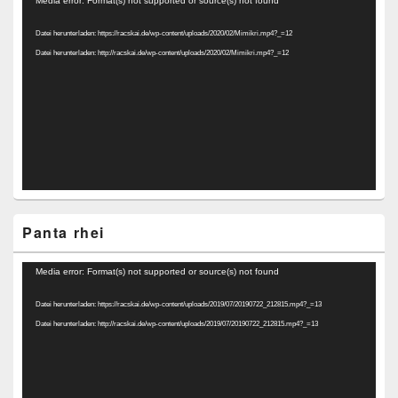
Media error: Format(s) not supported or source(s) not found
Player
Datei herunterladen: https://racskai.de/wp-content/uploads/2020/02/Mimikri.mp4?_=12
Datei herunterladen: http://racskai.de/wp-content/uploads/2020/02/Mimikri.mp4?_=12
Panta rhei
Video-
Media error: Format(s) not supported or source(s) not found
Player
Datei herunterladen: https://racskai.de/wp-content/uploads/2019/07/20190722_212815.mp4?_=13
Datei herunterladen: http://racskai.de/wp-content/uploads/2019/07/20190722_212815.mp4?_=13