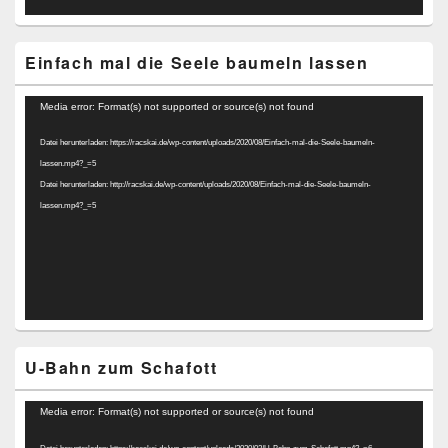
Einfach mal die Seele baumeln lassen
Video-
Media error: Format(s) not supported or source(s) not found
Player
Datei herunterladen: https://racskai.de/wp-content/uploads/2020/08/Einfach-mal-die-Seele-baumeln-
lassen.mp4?_=5
Datei herunterladen: http://racskai.de/wp-content/uploads/2020/08/Einfach-mal-die-Seele-baumeln-
lassen.mp4?_=5
U-Bahn zum Schafott
Video-
Media error: Format(s) not supported or source(s) not found
Player
Datei herunterladen: https://racskai.de/wp-content/uploads/2020/02/U-Bahn-zum-Schafott.mp4?_=6