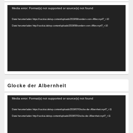
Video-
Media error: Format(s) not supported or source(s) not found
Player
Datei herunterladen: https://racskai.de/wp-content/uploads/2019/08/sondern-vom-Affen.mp4?_=10
Datei herunterladen: http://racskai.de/wp-content/uploads/2019/08/sondern-vom-Affen.mp4?_=10
Glocke der Albernheit
Video-
Media error: Format(s) not supported or source(s) not found
Player
Datei herunterladen: https://racskai.de/wp-content/uploads/2019/07/Glocke-der-Albernheit.mp4?_=11
Datei herunterladen: http://racskai.de/wp-content/uploads/2019/07/Glocke-der-Albernheit.mp4?_=11