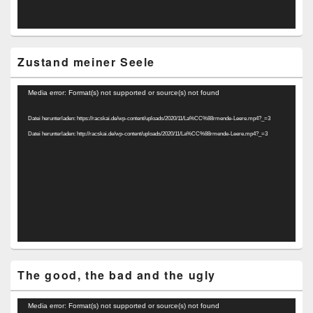
Zustand meiner Seele
Video-
Media error: Format(s) not supported or source(s) not found
Player
Datei herunterladen: https://racskai.de/wp-content/uploads/2020/11/La%CC%88rmende-Leere.mp4?_=3
Datei herunterladen: http://racskai.de/wp-content/uploads/2020/11/La%CC%88rmende-Leere.mp4?_=3
The good, the bad and the ugly
Video-
Media error: Format(s) not supported or source(s) not found