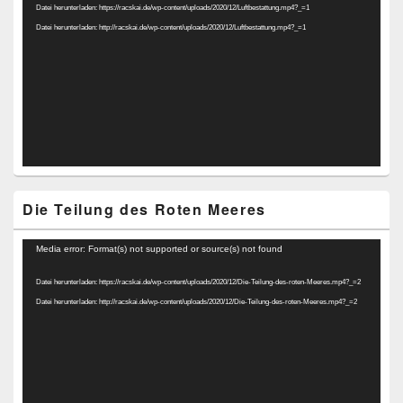
Datei herunterladen: https://racskai.de/wp-content/uploads/2020/12/Luftbestattung.mp4?_=1
Datei herunterladen: http://racskai.de/wp-content/uploads/2020/12/Luftbestattung.mp4?_=1
Die Teilung des Roten Meeres
Video-
Media error: Format(s) not supported or source(s) not found
Player
Datei herunterladen: https://racskai.de/wp-content/uploads/2020/12/Die-Teilung-des-roten-Meeres.mp4?_=2
Datei herunterladen: http://racskai.de/wp-content/uploads/2020/12/Die-Teilung-des-roten-Meeres.mp4?_=2