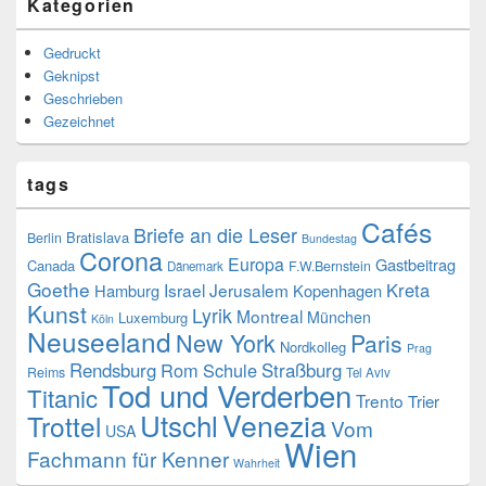
Kategorien
Gedruckt
Geknipst
Geschrieben
Gezeichnet
tags
Cafés
Briefe an die Leser
Bratislava
Berlin
Bundestag
Corona
Europa
Gastbeitrag
Canada
F.W.Bernstein
Dänemark
Goethe
Kreta
Israel
Jerusalem
Hamburg
Kopenhagen
Kunst
Lyrik
Montreal
München
Luxemburg
Köln
Neuseeland
New York
Paris
Nordkolleg
Prag
Rendsburg
Rom
Schule
Straßburg
Reims
Tel Aviv
Tod und Verderben
Titanic
Trento
Trier
Venezia
Utschl
Trottel
Vom
USA
Wien
Fachmann für Kenner
Wahrheit