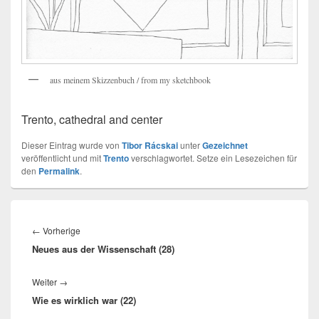
aus meinem Skizzenbuch / from my sketchbook
Trento, cathedral and center
Dieser Eintrag wurde von
Tibor Rácskai
unter
Gezeichnet
veröffentlicht und mit
Trento
verschlagwortet. Setze ein Lesezeichen für
den
Permalink
.
Beitragsnavigation
Vorheriger
←
Vorherige
Neues aus der Wissenschaft (28)
Beitrag:
Nächster
Weiter
→
Wie es wirklich war (22)
Beitrag: