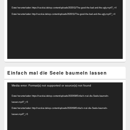
Player
Datei herunterladen: https://racskai.de/wp-content/uploads/2020/11/The-good-the-bad-and-the-ugly.mp4?_=4
Datei herunterladen: http://racskai.de/wp-content/uploads/2020/11/The-good-the-bad-and-the-ugly.mp4?_=4
Einfach mal die Seele baumeln lassen
Video-
Media error: Format(s) not supported or source(s) not found
Player
Datei herunterladen: https://racskai.de/wp-content/uploads/2020/08/Einfach-mal-die-Seele-baumeln-
lassen.mp4?_=5
Datei herunterladen: http://racskai.de/wp-content/uploads/2020/08/Einfach-mal-die-Seele-baumeln-
lassen.mp4?_=5