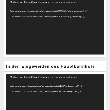
Video-
Media error: Format(s) not supported or source(s) not found
Player
Datei herunterladen: https://racskai.de/wp-content/uploads/2020/02/Schwiegermutter.mp4?_=7
Datei herunterladen: http://racskai.de/wp-content/uploads/2020/02/Schwiegermutter.mp4?_=7
In den Eingeweiden des Hauptbahnhofs
Video-
Media error: Format(s) not supported or source(s) not found
Player
Datei herunterladen: https://racskai.de/wp-content/uploads/2019/11/Verdauung.mp4?_=8
Datei herunterladen: http://racskai.de/wp-content/uploads/2019/11/Verdauung.mp4?_=8