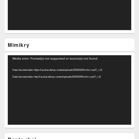
Mimikry
Video-
Media error: Format(s) not supported or source(s) not found
Player
Datei herunterladen: https://racskai.de/wp-content/uploads/2020/02/Mimikri.mp4?_=12
Datei herunterladen: http://racskai.de/wp-content/uploads/2020/02/Mimikri.mp4?_=12