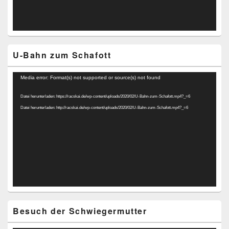
U-Bahn zum Schafott
Video-
Media error: Format(s) not supported or source(s) not found
Player
Datei herunterladen: https://racskai.de/wp-content/uploads/2020/02/U-Bahn-zum-Schafott.mp4?_=6
Datei herunterladen: http://racskai.de/wp-content/uploads/2020/02/U-Bahn-zum-Schafott.mp4?_=6
Besuch der Schwiegermutter