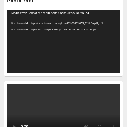
Panta rhei
Video-
Media error: Format(s) not supported or source(s) not found
Player
Datei herunterladen: https://racskai.de/wp-content/uploads/2019/07/20190722_212815.mp4?_=13
Datei herunterladen: http://racskai.de/wp-content/uploads/2019/07/20190722_212815.mp4?_=13