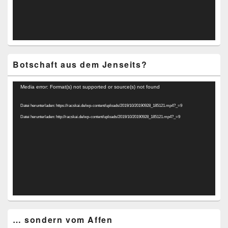
Botschaft aus dem Jenseits?
Video-
Media error: Format(s) not supported or source(s) not found
Player
Datei herunterladen: https://racskai.de/wp-content/uploads/2019/10/20190928_185121.mp4?_=9
Datei herunterladen: http://racskai.de/wp-content/uploads/2019/10/20190928_185121.mp4?_=9
… sondern vom Affen