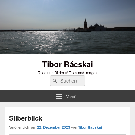
Tibor Rácskai
Texte und Bilder /// Texts and Images
Suchen
Suchen
nach:
Menü
Silberblick
Veröffentlicht am
22. Dezember 2023
von
Tibor Rácskai