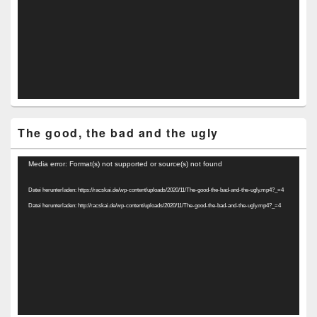
The good, the bad and the ugly
Video-
Media error: Format(s) not supported or source(s) not found
Player
Datei herunterladen: https://racskai.de/wp-content/uploads/2020/11/The-good-the-bad-and-the-ugly.mp4?_=4
Datei herunterladen: http://racskai.de/wp-content/uploads/2020/11/The-good-the-bad-and-the-ugly.mp4?_=4