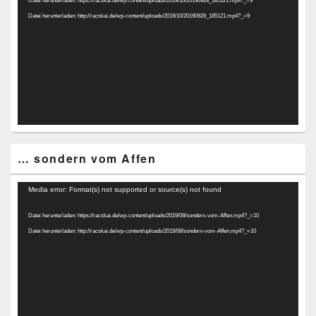
Datei herunterladen: https://racskai.de/wp-content/uploads/2019/10/20190928_185121.mp4?_=9
Datei herunterladen: http://racskai.de/wp-content/uploads/2019/10/20190928_185121.mp4?_=9
… sondern vom Affen
Video-
Media error: Format(s) not supported or source(s) not found
Player
Datei herunterladen: https://racskai.de/wp-content/uploads/2019/08/sondern-vom-Affen.mp4?_=10
Datei herunterladen: http://racskai.de/wp-content/uploads/2019/08/sondern-vom-Affen.mp4?_=10