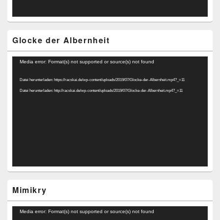
Glocke der Albernheit
Video-
Media error: Format(s) not supported or source(s) not found
Player
Datei herunterladen: https://racskai.de/wp-content/uploads/2019/07/Glocke-der-Albernheit.mp4?_=11
Datei herunterladen: http://racskai.de/wp-content/uploads/2019/07/Glocke-der-Albernheit.mp4?_=11
Mimikry
Video-
Media error: Format(s) not supported or source(s) not found