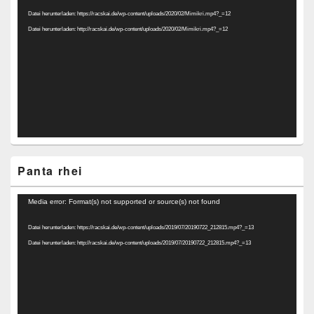
Player
Datei herunterladen: https://racskai.de/wp-content/uploads/2020/02/Mimikri.mp4?_=12
Datei herunterladen: http://racskai.de/wp-content/uploads/2020/02/Mimikri.mp4?_=12
Panta rhei
Video-
Media error: Format(s) not supported or source(s) not found
Player
Datei herunterladen: https://racskai.de/wp-content/uploads/2019/07/20190722_212815.mp4?_=13
Datei herunterladen: http://racskai.de/wp-content/uploads/2019/07/20190722_212815.mp4?_=13