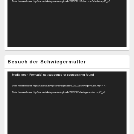
Datei herunterladen: http://racskai.de/wp-content/uploads/2020/02/U-Bahn-zum-Schafott.mp4?_=6
Besuch der Schwiegermutter
Video-
Media error: Format(s) not supported or source(s) not found
Player
Datei herunterladen: https://racskai.de/wp-content/uploads/2020/02/Schwiegermutter.mp4?_=7
Datei herunterladen: http://racskai.de/wp-content/uploads/2020/02/Schwiegermutter.mp4?_=7