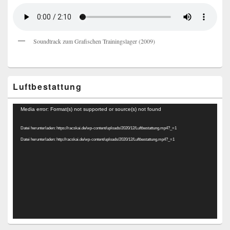
Soundtrack zum Grafischen Trainingslager (2009)
Luftbestattung
Video-
Media error: Format(s) not supported or source(s) not found
Player
Datei herunterladen: https://racskai.de/wp-content/uploads/2020/12/Luftbestattung.mp4?_=1
Datei herunterladen: http://racskai.de/wp-content/uploads/2020/12/Luftbestattung.mp4?_=1