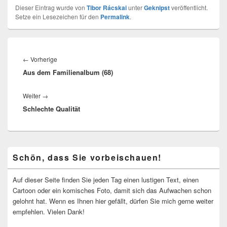
Dieser Eintrag wurde von
Tibor Rácskai
unter
Geknipst
veröffentlicht.
Setze ein Lesezeichen für den
Permalink
.
Beitragsnavigation
Vorheriger
←
Vorherige
Aus dem Familienalbum (68)
Beitrag:
Nächster
Weiter
→
Schlechte Qualität
Beitrag:
Primärer
Schön, dass Sie vorbeischauen!
Seitenleisten-
Widgetbereich
Auf dieser Seite finden Sie jeden Tag einen lustigen Text, einen
Cartoon oder ein komisches Foto, damit sich das Aufwachen schon
gelohnt hat. Wenn es Ihnen hier gefällt, dürfen Sie mich gerne weiter
empfehlen. Vielen Dank!