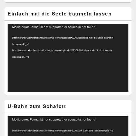
Einfach mal die Seele baumeln lassen
Video-
Media error: Format(s) not supported or source(s) not found
Player
Datei herunterladen: https://racskai.de/wp-content/uploads/2020/08/Einfach-mal-die-Seele-baumeln-
lassen.mp4?_=5
Datei herunterladen: http://racskai.de/wp-content/uploads/2020/08/Einfach-mal-die-Seele-baumeln-
lassen.mp4?_=5
U-Bahn zum Schafott
Video-
Media error: Format(s) not supported or source(s) not found
Player
Datei herunterladen: https://racskai.de/wp-content/uploads/2020/02/U-Bahn-zum-Schafott.mp4?_=6