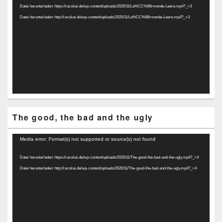
Datei herunterladen: https://racskai.de/wp-content/uploads/2020/11/La%CC%88rmende-Leere.mp4?_=3
Datei herunterladen: http://racskai.de/wp-content/uploads/2020/11/La%CC%88rmende-Leere.mp4?_=3
The good, the bad and the ugly
Video-
Media error: Format(s) not supported or source(s) not found
Player
Datei herunterladen: https://racskai.de/wp-content/uploads/2020/11/The-good-the-bad-and-the-ugly.mp4?_=4
Datei herunterladen: http://racskai.de/wp-content/uploads/2020/11/The-good-the-bad-and-the-ugly.mp4?_=4