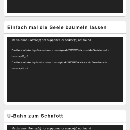
Einfach mal die Seele baumeln lassen
Video-
Media error: Format(s) not supported or source(s) not found
Player
Datei herunterladen: https://racskai.de/wp-content/uploads/2020/08/Einfach-mal-die-Seele-baumeln-
lassen.mp4?_=5
Datei herunterladen: http://racskai.de/wp-content/uploads/2020/08/Einfach-mal-die-Seele-baumeln-
lassen.mp4?_=5
U-Bahn zum Schafott
Video-
Media error: Format(s) not supported or source(s) not found