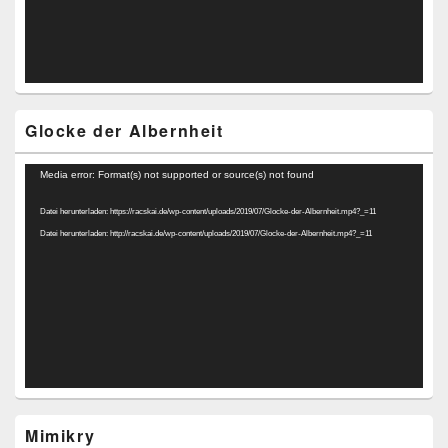
Glocke der Albernheit
Video-
Media error: Format(s) not supported or source(s) not found
Player
Datei herunterladen: https://racskai.de/wp-content/uploads/2019/07/Glocke-der-Albernheit.mp4?_=11
Datei herunterladen: http://racskai.de/wp-content/uploads/2019/07/Glocke-der-Albernheit.mp4?_=11
Mimikry