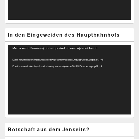
In den Eingeweiden des Hauptbahnhofs
Video-
Media error: Format(s) not supported or source(s) not found
Player
Datei herunterladen: https://racskai.de/wp-content/uploads/2019/11/Verdauung.mp4?_=8
Datei herunterladen: http://racskai.de/wp-content/uploads/2019/11/Verdauung.mp4?_=8
Botschaft aus dem Jenseits?