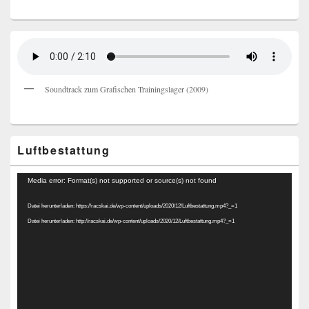
Soundtrack zum Grafischen Trainingslager (2009)
Luftbestattung
Video-
Media error: Format(s) not supported or source(s) not found
Player
Datei herunterladen: https://racskai.de/wp-content/uploads/2020/12/Luftbestattung.mp4?_=1
Datei herunterladen: http://racskai.de/wp-content/uploads/2020/12/Luftbestattung.mp4?_=1