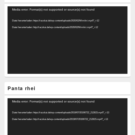
Video-
Media error: Format(s) not supported or source(s) not found
Player
Datei herunterladen: https://racskai.de/wp-content/uploads/2020/02/Mimikri.mp4?_=12
Datei herunterladen: http://racskai.de/wp-content/uploads/2020/02/Mimikri.mp4?_=12
Panta rhei
Video-
Media error: Format(s) not supported or source(s) not found
Player
Datei herunterladen: https://racskai.de/wp-content/uploads/2019/07/20190722_212815.mp4?_=13
Datei herunterladen: http://racskai.de/wp-content/uploads/2019/07/20190722_212815.mp4?_=13