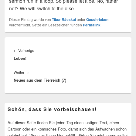
sermon run in a loop. So please let it be. No, rather
not? We will switch to the bike.
Dieser Eintrag wurde von
Tibor Rácskai
unter
Geschrieben
veröffentlicht. Setze ein Lesezeichen für den
Permalink
.
Beitragsnavigation
Vorheriger
←
Vorherige
Leben!
Beitrag:
Nächster
Weiter
→
Neues aus dem Tierreich (7)
Beitrag:
Primärer
Schön, dass Sie vorbeischauen!
Seitenleisten-
Widgetbereich
Auf dieser Seite finden Sie jeden Tag einen lustigen Text, einen
Cartoon oder ein komisches Foto, damit sich das Aufwachen schon
gelohnt hat. Wenn es Ihnen hier gefällt, dürfen Sie mich gerne weiter