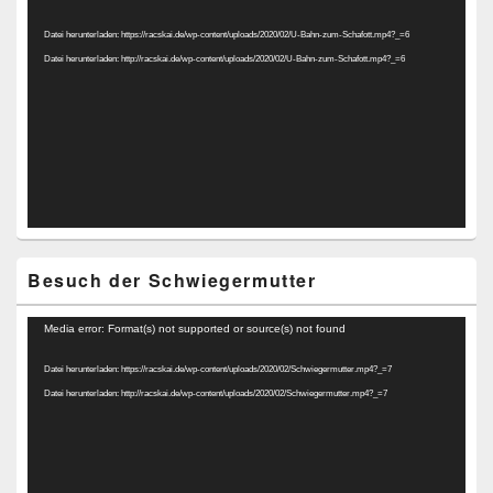
Player
Datei herunterladen: https://racskai.de/wp-content/uploads/2020/02/U-Bahn-zum-Schafott.mp4?_=6
Datei herunterladen: http://racskai.de/wp-content/uploads/2020/02/U-Bahn-zum-Schafott.mp4?_=6
Besuch der Schwiegermutter
Video-
Media error: Format(s) not supported or source(s) not found
Player
Datei herunterladen: https://racskai.de/wp-content/uploads/2020/02/Schwiegermutter.mp4?_=7
Datei herunterladen: http://racskai.de/wp-content/uploads/2020/02/Schwiegermutter.mp4?_=7