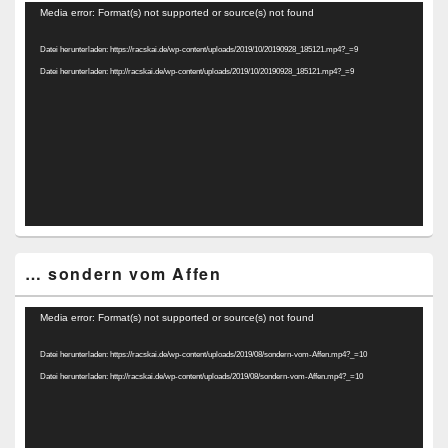
Video-
Media error: Format(s) not supported or source(s) not found
Player
Datei herunterladen: https://racskai.de/wp-content/uploads/2019/10/20190928_185121.mp4?_=9
Datei herunterladen: http://racskai.de/wp-content/uploads/2019/10/20190928_185121.mp4?_=9
… sondern vom Affen
Video-
Media error: Format(s) not supported or source(s) not found
Player
Datei herunterladen: https://racskai.de/wp-content/uploads/2019/08/sondern-vom-Affen.mp4?_=10
Datei herunterladen: http://racskai.de/wp-content/uploads/2019/08/sondern-vom-Affen.mp4?_=10