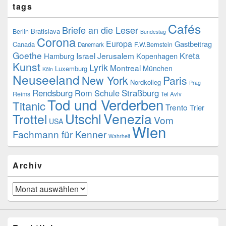
tags
Cafés
Briefe an die Leser
Bratislava
Berlin
Bundestag
Corona
Europa
Gastbeitrag
Canada
F.W.Bernstein
Dänemark
Goethe
Kreta
Israel
Jerusalem
Hamburg
Kopenhagen
Kunst
Lyrik
Montreal
München
Luxemburg
Köln
Neuseeland
New York
Paris
Nordkolleg
Prag
Rendsburg
Rom
Schule
Straßburg
Reims
Tel Aviv
Tod und Verderben
Titanic
Trento
Trier
Utschl
Venezia
Trottel
Vom
USA
Wien
Fachmann für Kenner
Wahrheit
Archiv
Archiv