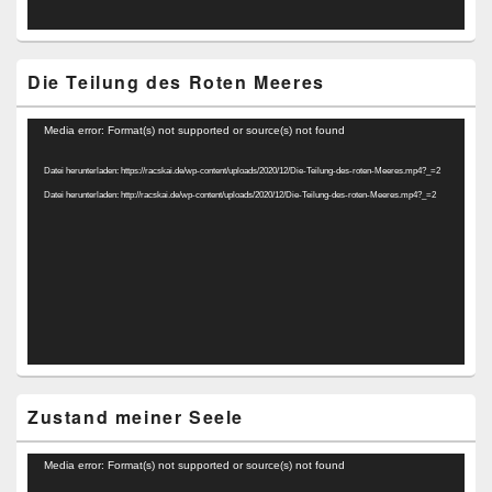
Die Teilung des Roten Meeres
Video-
Media error: Format(s) not supported or source(s) not found
Player
Datei herunterladen: https://racskai.de/wp-content/uploads/2020/12/Die-Teilung-des-roten-Meeres.mp4?_=2
Datei herunterladen: http://racskai.de/wp-content/uploads/2020/12/Die-Teilung-des-roten-Meeres.mp4?_=2
Zustand meiner Seele
Video-
Media error: Format(s) not supported or source(s) not found
Player