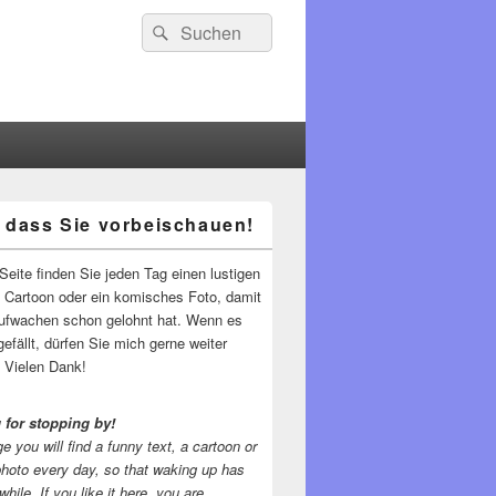
Suchen
Suchen
nach:
 dass Sie vorbeischauen!
-
ch
Seite finden Sie jeden Tag einen lustigen
n Cartoon oder ein komisches Foto, damit
ufwachen schon gelohnt hat. Wenn es
gefällt, dürfen Sie mich gerne weiter
 Vielen Dank!
 for stopping by!
e you will find a funny text, a cartoon or
photo every day, so that waking up has
while.
If you like it here, you are