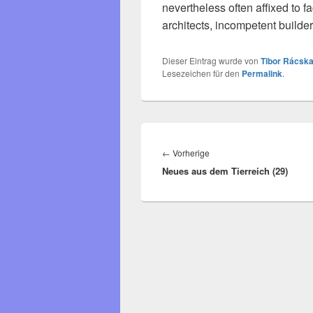
nevertheless often affixed to 
architects, incompetent builde
Dieser Eintrag wurde von
Tibor Rácska
Lesezeichen für den
Permalink
.
Beitragsnavigation
Vorheriger
←
Vorherige
Neues aus dem Tierreich (29)
Beitrag: