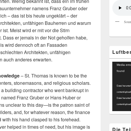
rten. Wenig bekannt ist, dass ein im frühen
Bauunternehmer namens Franz Gruber oder
h – das ist bis heute ungeklärt – der
Soun
Architekten, unfähigen Bauherren und warum
ist. Meist wird er mit vor die Stirn
. Dass er jemals in der Not geholfen habe,
ldnis wird dennoch oft an Fassaden
Luftbe
schlechten Architekten, unfähigen
n auch anderes erwarten.
Video-
Media erro
Player
found
knowledge
– St. Thomas is known to be the
penters, stonemasons, and religious scholars.
Datei herunter
t a building contractor who went bankrupt in
content/uploa
as named Franz Gruber or Hans Huber or
Datei herunter
s unclear to this day—is the patron saint of
content/uploa
ilders, and, for whatever reason, the finance
d with his hand clasped to his forehead.
ver helped in times of need, but his image is
Die Te