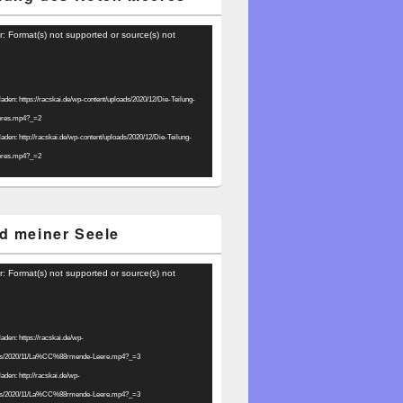
r: Format(s) not supported or source(s) not
laden: https://racskai.de/wp-content/uploads/2020/12/Die-Teilung-
eres.mp4?_=2
laden: http://racskai.de/wp-content/uploads/2020/12/Die-Teilung-
eres.mp4?_=2
d meiner Seele
r: Format(s) not supported or source(s) not
laden: https://racskai.de/wp-
ads/2020/11/La%CC%88rmende-Leere.mp4?_=3
laden: http://racskai.de/wp-
ads/2020/11/La%CC%88rmende-Leere.mp4?_=3