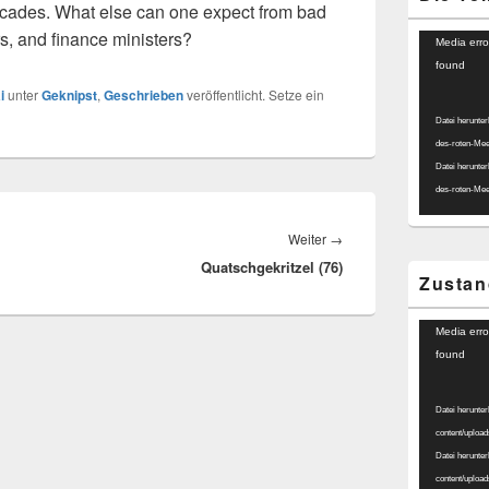
facades. What else can one expect from bad
rs, and finance ministers?
Video-
Media erro
Player
found
i
unter
Geknipst
,
Geschrieben
veröffentlicht. Setze ein
Datei herunter
des-roten-Me
Datei herunter
des-roten-Me
Nächster
Weiter
→
Quatschgekritzel (76)
Beitrag:
Zustan
Video-
Media erro
Player
found
Datei herunter
content/uplo
Datei herunter
content/uplo