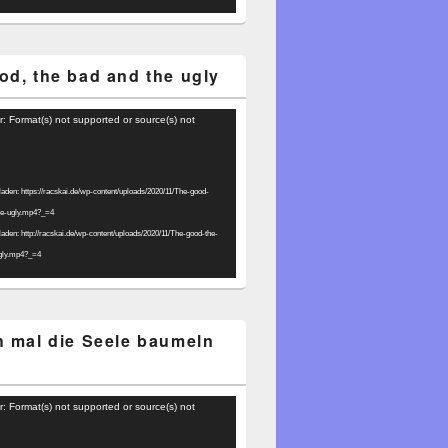
od, the bad and the ugly
r: Format(s) not supported or source(s) not
laden: https://racskai.de/wp-content/uploads/2020/11/The-good-
he-ugly.mp4?_=4
laden: http://racskai.de/wp-content/uploads/2020/11/The-good-the-
gly.mp4?_=4
h mal die Seele baumeln
r: Format(s) not supported or source(s) not