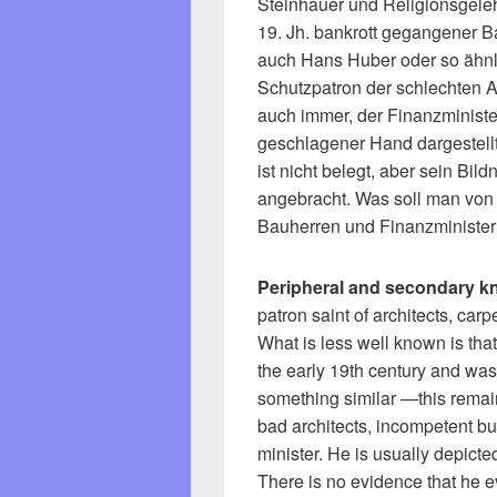
Steinhauer und Religionsgeleh
19. Jh. bankrott gegangener 
auch Hans Huber oder so ähnlic
Schutzpatron der schlechten 
auch immer, der Finanzminister 
geschlagener Hand dargestellt
ist nicht belegt, aber sein Bi
angebracht. Was soll man von 
Bauherren und Finanzminister
Peripheral and secondary 
patron saint of architects, car
What is less well known is tha
the early 19th century and w
something similar —this remain
bad architects, incompetent bu
minister. He is usually depicte
There is no evidence that he e