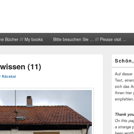
ne Bücher /// My books
Bitte besuchen Sie … /// Please visit …
Primärer
Schön,
Seitenleisten
wissen (11)
Widgetberei
Auf dieser 
r Rácskai
Text, eine
sich das A
Ihnen hier 
empfehlen.
Thank you
On this pag
a strange 
been worth