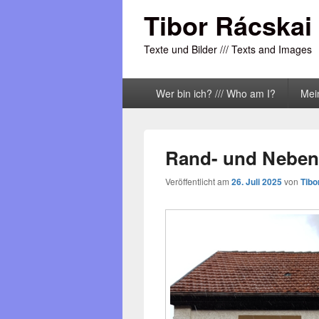
Tibor Rácskai
Texte und Bilder /// Texts and Images
Primäres
Wer bin ich? /// Who am I?
Mei
Menü
Rand- und Neben
Veröffentlicht am
26. Juli 2025
von
Tibo