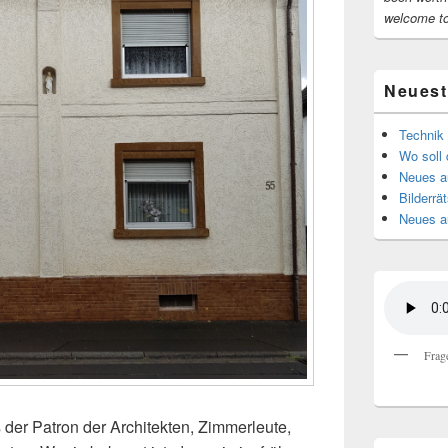
welcome t
Neuest
Technik 
Wo soll 
Neues au
Bilderrät
Neues a
Frag
 der Patron der Architekten, Zimmerleute,