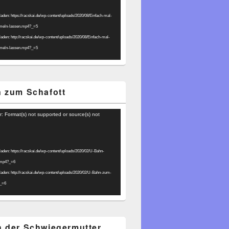
laden: https://racskai.de/wp-content/uploads/2020/08/Einfach-mal-
umeln-lassen.mp4?_=5
laden: http://racskai.de/wp-content/uploads/2020/08/Einfach-mal-
umeln-lassen.mp4?_=5
 zum Schafott
r: Format(s) not supported or source(s) not
laden: https://racskai.de/wp-content/uploads/2020/02/U-Bahn-
.mp4?_=6
laden: http://racskai.de/wp-content/uploads/2020/02/U-Bahn-zum-
?_=6
 der Schwiegermutter