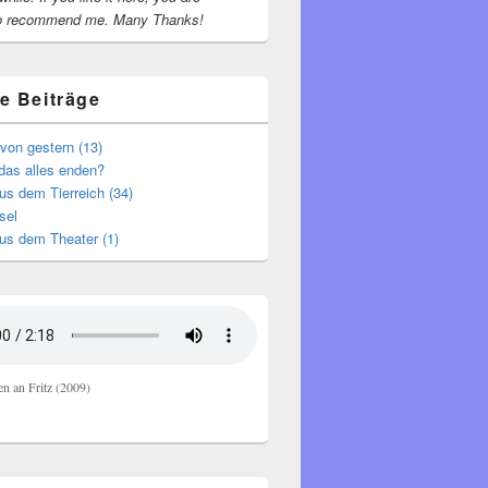
o recommend me.
Many Thanks!
e Beiträge
von gestern (13)
das alles enden?
s dem Tierreich (34)
sel
us dem Theater (1)
en an Fritz (2009)