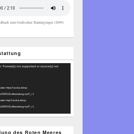
dtrack zum Grafischen Trainingslager (2009)
stattung
r: Format(s) not supported or source(s) not
laden: https://racskai.de/wp-
ds/2020/12/Luftbestattung.mp4?_=1
laden: http://racskai.de/wp-
ds/2020/12/Luftbestattung.mp4?_=1
ilung des Roten Meeres