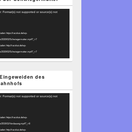
r: Format(s) not supported or source(s) not
laden: https://racskai.de/wp-
ds/2020/02/Schwiegermutter.mp4?_=7
laden: http://racskai.de/wp-
ds/2020/02/Schwiegermutter.mp4?_=7
 Eingeweiden des
bahnhofs
r: Format(s) not supported or source(s) not
laden: https://racskai.de/wp-
ds/2019/11/Verdauung.mp4?_=8
laden: http://racskai.de/wp-