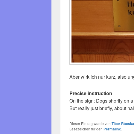
Aber wirklich nur kurz, also u
Precise instruction
On the sign: Dogs shortly on a
But really just briefly, about h
Dieser Eintrag wurde von
Tibor Rácska
Lesezeichen für den
Permalink
.