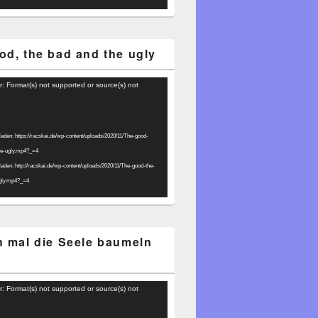
od, the bad and the ugly
r: Format(s) not supported or source(s) not
laden: https://racskai.de/wp-content/uploads/2020/11/The-good-
he-ugly.mp4?_=4
laden: http://racskai.de/wp-content/uploads/2020/11/The-good-the-
gly.mp4?_=4
h mal die Seele baumeln
r: Format(s) not supported or source(s) not