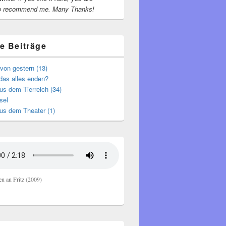
o recommend me.
Many Thanks!
e Beiträge
von gestern (13)
das alles enden?
s dem Tierreich (34)
sel
us dem Theater (1)
en an Fritz (2009)