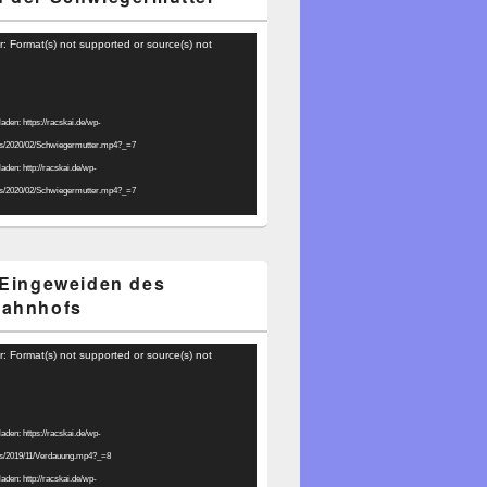
r: Format(s) not supported or source(s) not
laden: https://racskai.de/wp-
ds/2020/02/Schwiegermutter.mp4?_=7
laden: http://racskai.de/wp-
ds/2020/02/Schwiegermutter.mp4?_=7
 Eingeweiden des
bahnhofs
r: Format(s) not supported or source(s) not
laden: https://racskai.de/wp-
ds/2019/11/Verdauung.mp4?_=8
laden: http://racskai.de/wp-