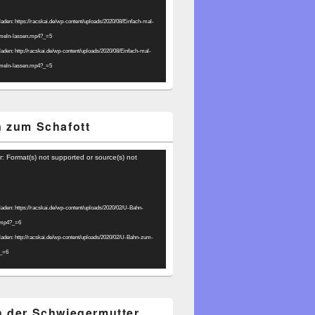
laden: https://racskai.de/wp-content/uploads/2020/08/Einfach-mal-
umeln-lassen.mp4?_=5
laden: http://racskai.de/wp-content/uploads/2020/08/Einfach-mal-
umeln-lassen.mp4?_=5
 zum Schafott
r: Format(s) not supported or source(s) not
laden: https://racskai.de/wp-content/uploads/2020/02/U-Bahn-
.mp4?_=6
laden: http://racskai.de/wp-content/uploads/2020/02/U-Bahn-zum-
?_=6
 der Schwiegermutter