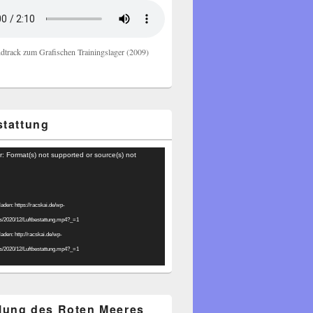
dtrack zum Grafischen Trainingslager (2009)
stattung
r: Format(s) not supported or source(s) not
laden: https://racskai.de/wp-
ds/2020/12/Luftbestattung.mp4?_=1
laden: http://racskai.de/wp-
ds/2020/12/Luftbestattung.mp4?_=1
ilung des Roten Meeres