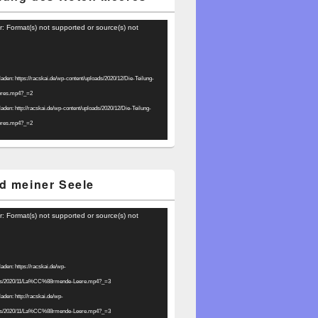
r: Format(s) not supported or source(s) not
laden: https://racskai.de/wp-content/uploads/2020/12/Die-Teilung-
eres.mp4?_=2
laden: http://racskai.de/wp-content/uploads/2020/12/Die-Teilung-
eres.mp4?_=2
d meiner Seele
r: Format(s) not supported or source(s) not
laden: https://racskai.de/wp-
ads/2020/11/La%CC%88rmende-Leere.mp4?_=3
laden: http://racskai.de/wp-
ads/2020/11/La%CC%88rmende-Leere.mp4?_=3