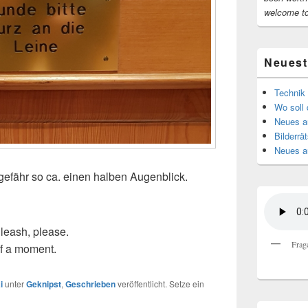
welcome t
Neuest
Technik 
Wo soll 
Neues au
Bilderrät
Neues a
ngefähr so ca. einen halben Augenblick.
 leash, please.
Frag
alf a moment.
i
unter
Geknipst
,
Geschrieben
veröffentlicht. Setze ein