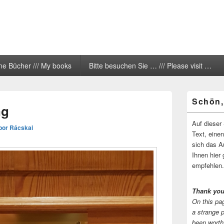
ne Bücher /// My books
Bitte besuchen Sie … /// Please visit …
Primärer
Schön,
Seitenleisten
ng
Widgetberei
Auf dieser 
bor Rácskai
Text, eine
sich das A
Ihnen hier 
empfehlen.
Thank you
On this pag
a strange 
been worth