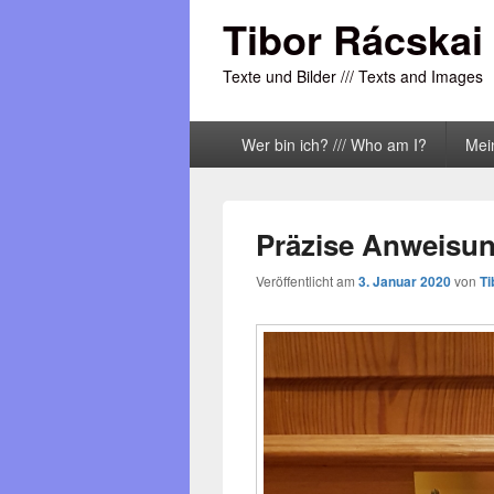
Tibor Rácskai
Texte und Bilder /// Texts and Images
Primäres
Wer bin ich? /// Who am I?
Mei
Menü
Präzise Anweisu
Veröffentlicht am
3. Januar 2020
von
Ti