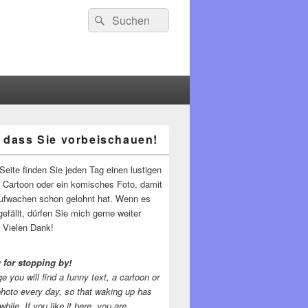
Suchen
Suchen
nach:
 dass Sie vorbeischauen!
-
ch
Seite finden Sie jeden Tag einen lustigen
n Cartoon oder ein komisches Foto, damit
ufwachen schon gelohnt hat. Wenn es
gefällt, dürfen Sie mich gerne weiter
 Vielen Dank!
 for stopping by!
e you will find a funny text, a cartoon or
photo every day, so that waking up has
while.
If you like it here, you are