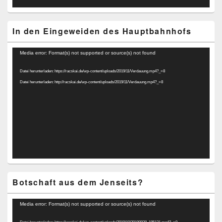
In den Eingeweiden des Hauptbahnhofs
Video-
Media error: Format(s) not supported or source(s) not found
Player
Datei herunterladen: https://racskai.de/wp-content/uploads/2019/11/Verdauung.mp4?_=8
Datei herunterladen: http://racskai.de/wp-content/uploads/2019/11/Verdauung.mp4?_=8
Botschaft aus dem Jenseits?
Video-
Media error: Format(s) not supported or source(s) not found
Player