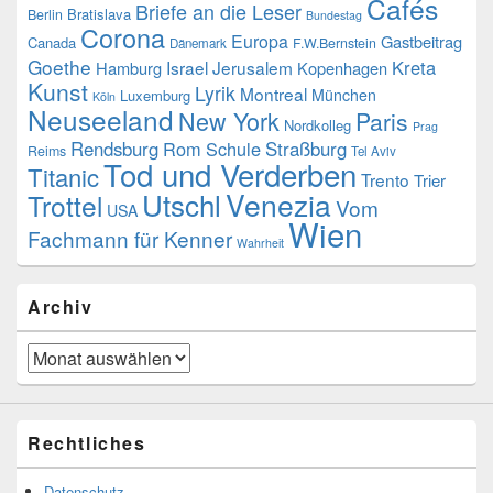
Cafés
Briefe an die Leser
Bratislava
Berlin
Bundestag
Corona
Europa
Gastbeitrag
Canada
F.W.Bernstein
Dänemark
Goethe
Kreta
Israel
Jerusalem
Hamburg
Kopenhagen
Kunst
Lyrik
Montreal
München
Luxemburg
Köln
Neuseeland
New York
Paris
Nordkolleg
Prag
Rendsburg
Rom
Schule
Straßburg
Reims
Tel Aviv
Tod und Verderben
Titanic
Trento
Trier
Utschl
Venezia
Trottel
Vom
USA
Wien
Fachmann für Kenner
Wahrheit
Archiv
Archiv
Rechtliches
Datenschutz