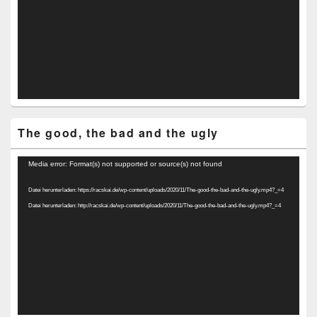
The good, the bad and the ugly
Video-
Media error: Format(s) not supported or source(s) not found
Player
Datei herunterladen: https://racskai.de/wp-content/uploads/2020/11/The-good-the-bad-and-the-ugly.mp4?_=4
Datei herunterladen: http://racskai.de/wp-content/uploads/2020/11/The-good-the-bad-and-the-ugly.mp4?_=4