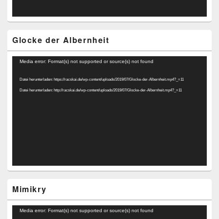
Glocke der Albernheit
Video-
Media error: Format(s) not supported or source(s) not found
Player
Datei herunterladen: https://racskai.de/wp-content/uploads/2019/07/Glocke-der-Albernheit.mp4?_=11
Datei herunterladen: http://racskai.de/wp-content/uploads/2019/07/Glocke-der-Albernheit.mp4?_=11
Mimikry
Video-
Media error: Format(s) not supported or source(s) not found