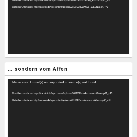
Datei herunterladen: https://racskai.de/wp-content/uploads/2019/10/20190928_185121.mp4?_=9
Datei herunterladen: http://racskai.de/wp-content/uploads/2019/10/20190928_185121.mp4?_=9
… sondern vom Affen
Video-
Media error: Format(s) not supported or source(s) not found
Player
Datei herunterladen: https://racskai.de/wp-content/uploads/2019/08/sondern-vom-Affen.mp4?_=10
Datei herunterladen: http://racskai.de/wp-content/uploads/2019/08/sondern-vom-Affen.mp4?_=10