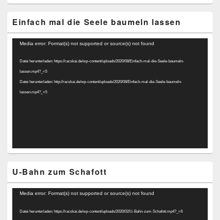
Einfach mal die Seele baumeln lassen
Video-
Media error: Format(s) not supported or source(s) not found
Player
Datei herunterladen: https://racskai.de/wp-content/uploads/2020/08/Einfach-mal-die-Seele-baumeln-
lassen.mp4?_=5
Datei herunterladen: http://racskai.de/wp-content/uploads/2020/08/Einfach-mal-die-Seele-baumeln-
lassen.mp4?_=5
U-Bahn zum Schafott
Video-
Media error: Format(s) not supported or source(s) not found
Player
Datei herunterladen: https://racskai.de/wp-content/uploads/2020/02/U-Bahn-zum-Schafott.mp4?_=6