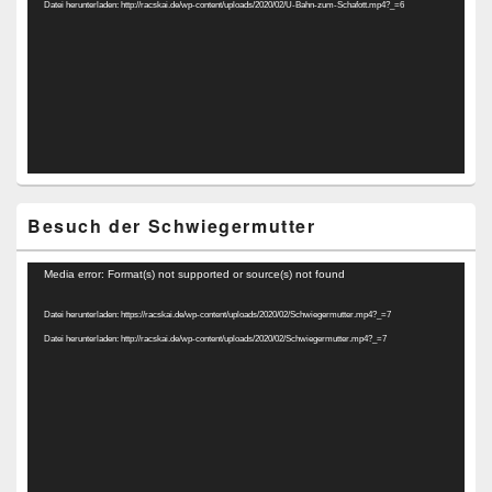
Datei herunterladen: http://racskai.de/wp-content/uploads/2020/02/U-Bahn-zum-Schafott.mp4?_=6
Besuch der Schwiegermutter
Video-
Media error: Format(s) not supported or source(s) not found
Player
Datei herunterladen: https://racskai.de/wp-content/uploads/2020/02/Schwiegermutter.mp4?_=7
Datei herunterladen: http://racskai.de/wp-content/uploads/2020/02/Schwiegermutter.mp4?_=7