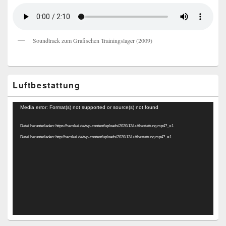
Soundtrack zum Grafischen Trainingslager (2009)
Luftbestattung
Video-
Media error: Format(s) not supported or source(s) not found
Player
Datei herunterladen: https://racskai.de/wp-content/uploads/2020/12/Luftbestattung.mp4?_=1
Datei herunterladen: http://racskai.de/wp-content/uploads/2020/12/Luftbestattung.mp4?_=1