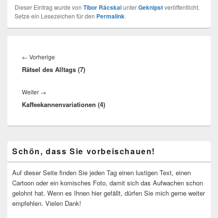
Dieser Eintrag wurde von
Tibor Rácskai
unter
Geknipst
veröffentlicht.
Setze ein Lesezeichen für den
Permalink
.
Beitragsnavigation
Vorheriger
←
Vorherige
Rätsel des Alltags (7)
Beitrag:
Nächster
Weiter
→
Kaffeekannenvariationen (4)
Beitrag:
Primärer
Schön, dass Sie vorbeischauen!
Seitenleisten-
Widgetbereich
Auf dieser Seite finden Sie jeden Tag einen lustigen Text, einen
Cartoon oder ein komisches Foto, damit sich das Aufwachen schon
gelohnt hat. Wenn es Ihnen hier gefällt, dürfen Sie mich gerne weiter
empfehlen. Vielen Dank!