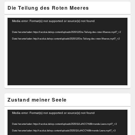
Die Teilung des Roten Meeres
Video-
Media error: Format(s) not supported or source(s) not found
Player
Datei herunterladen: https://racskai.de/wp-content/uploads/2020/12/Die-Teilung-des-roten-Meeres.mp4?_=2
Datei herunterladen: http://racskai.de/wp-content/uploads/2020/12/Die-Teilung-des-roten-Meeres.mp4?_=2
Zustand meiner Seele
Video-
Media error: Format(s) not supported or source(s) not found
Player
Datei herunterladen: https://racskai.de/wp-content/uploads/2020/11/La%CC%88rmende-Leere.mp4?_=3
Datei herunterladen: http://racskai.de/wp-content/uploads/2020/11/La%CC%88rmende-Leere.mp4?_=3