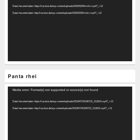
Player
Datei herunterladen: https://racskai.de/wp-content/uploads/2020/02/Mimikri.mp4?_=12
Datei herunterladen: http://racskai.de/wp-content/uploads/2020/02/Mimikri.mp4?_=12
Panta rhei
Video-
Media error: Format(s) not supported or source(s) not found
Player
Datei herunterladen: https://racskai.de/wp-content/uploads/2019/07/20190722_212815.mp4?_=13
Datei herunterladen: http://racskai.de/wp-content/uploads/2019/07/20190722_212815.mp4?_=13