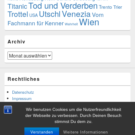
Tod und Verderben
Titanic
Trento
Trier
Utschl
Venezia
Trottel
Vom
USA
Wien
Fachmann für Kenner
Wahrheit
Archiv
Archiv
Rechtliches
Datenschutz
Impressum
Wir benutzen Cookies um die Nutzerfreundlichkeit
der Webseite zu verbessen. Durch Deinen Besuch
stimmst Du dem zu.
Copyright © 2026
Tibor Rácskai
. Alle Rechte vorbehalten.
Theme: Catch Box by
Catch Themes
Verstanden
Weitere Informationen