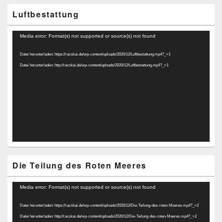
Luftbestattung
Video-
Media error: Format(s) not supported or source(s) not found
Player
Datei herunterladen: https://racskai.de/wp-content/uploads/2020/12/Luftbestattung.mp4?_=1
Datei herunterladen: http://racskai.de/wp-content/uploads/2020/12/Luftbestattung.mp4?_=1
Die Teilung des Roten Meeres
Video-
Media error: Format(s) not supported or source(s) not found
Player
Datei herunterladen: https://racskai.de/wp-content/uploads/2020/12/Die-Teilung-des-roten-Meeres.mp4?_=2
Datei herunterladen: http://racskai.de/wp-content/uploads/2020/12/Die-Teilung-des-roten-Meeres.mp4?_=2