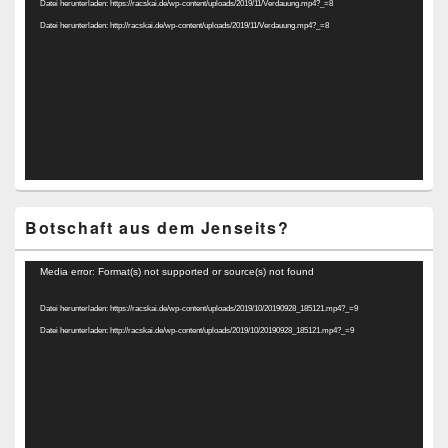
Datei herunterladen: https://racskai.de/wp-content/uploads/2019/11/Verdauung.mp4?_=8
Datei herunterladen: http://racskai.de/wp-content/uploads/2019/11/Verdauung.mp4?_=8
Botschaft aus dem Jenseits?
Video-
Media error: Format(s) not supported or source(s) not found
Player
Datei herunterladen: https://racskai.de/wp-content/uploads/2019/10/20190928_185121.mp4?_=9
Datei herunterladen: http://racskai.de/wp-content/uploads/2019/10/20190928_185121.mp4?_=9