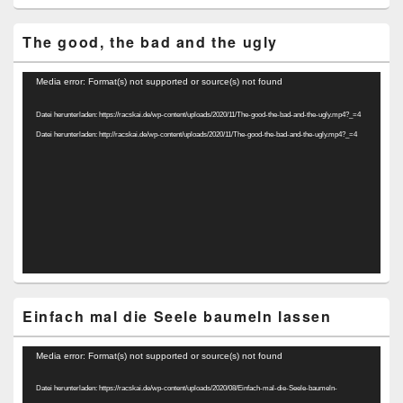
The good, the bad and the ugly
Video-
Media error: Format(s) not supported or source(s) not found
Player
Datei herunterladen: https://racskai.de/wp-content/uploads/2020/11/The-good-the-bad-and-the-ugly.mp4?_=4
Datei herunterladen: http://racskai.de/wp-content/uploads/2020/11/The-good-the-bad-and-the-ugly.mp4?_=4
Einfach mal die Seele baumeln lassen
Video-
Media error: Format(s) not supported or source(s) not found
Player
Datei herunterladen: https://racskai.de/wp-content/uploads/2020/08/Einfach-mal-die-Seele-baumeln-