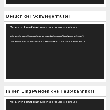
Besuch der Schwiegermutter
Video-
Media error: Format(s) not supported or source(s) not found
Player
Datei herunterladen: https://racskai.de/wp-content/uploads/2020/02/Schwiegermutter.mp4?_=7
Datei herunterladen: http://racskai.de/wp-content/uploads/2020/02/Schwiegermutter.mp4?_=7
In den Eingeweiden des Hauptbahnhofs
Video-
Media error: Format(s) not supported or source(s) not found
Player