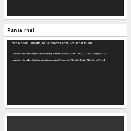
Panta rhei
Video-
Media error: Format(s) not supported or source(s) not found
Player
Datei herunterladen: https://racskai.de/wp-content/uploads/2019/07/20190722_212815.mp4?_=13
Datei herunterladen: http://racskai.de/wp-content/uploads/2019/07/20190722_212815.mp4?_=13