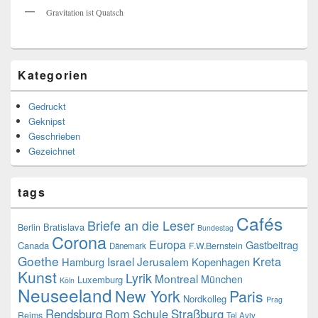
Gravitation ist Quatsch
Kategorien
Gedruckt
Geknipst
Geschrieben
Gezeichnet
tags
Cafés
Briefe an die Leser
Bratislava
Berlin
Bundestag
Corona
Europa
Gastbeitrag
Canada
F.W.Bernstein
Dänemark
Goethe
Kreta
Israel
Jerusalem
Hamburg
Kopenhagen
Kunst
Lyrik
Montreal
München
Luxemburg
Köln
Neuseeland
New York
Paris
Nordkolleg
Prag
Rendsburg
Rom
Schule
Straßburg
Reims
Tel Aviv