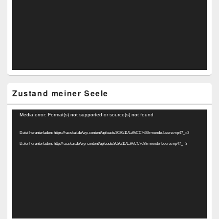
Zustand meiner Seele
Video-
Media error: Format(s) not supported or source(s) not found
Player
Datei herunterladen: https://racskai.de/wp-content/uploads/2020/11/La%CC%88rmende-Leere.mp4?_=3
Datei herunterladen: http://racskai.de/wp-content/uploads/2020/11/La%CC%88rmende-Leere.mp4?_=3