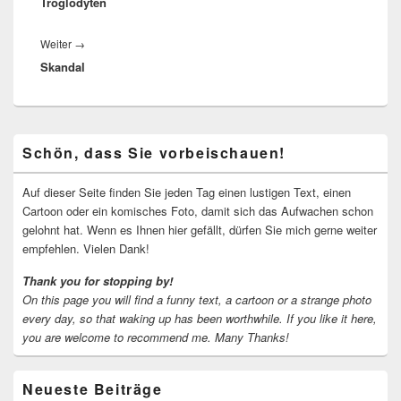
Troglodyten
Beitrag:
Nächster
Weiter
→
Skandal
Beitrag:
Primärer
Schön, dass Sie vorbeischauen!
Seitenleisten-
Widgetbereich
Auf dieser Seite finden Sie jeden Tag einen lustigen Text, einen
Cartoon oder ein komisches Foto, damit sich das Aufwachen schon
gelohnt hat. Wenn es Ihnen hier gefällt, dürfen Sie mich gerne weiter
empfehlen. Vielen Dank!
Thank you for stopping by!
On this page you will find a funny text, a cartoon or a strange photo
every day, so that waking up has been worthwhile.
If you like it here,
you are welcome to recommend me.
Many Thanks!
Neueste Beiträge