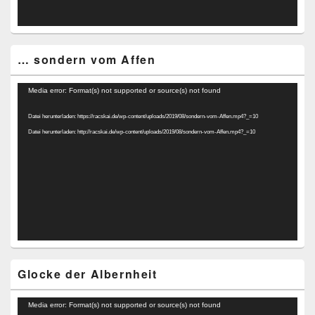
… sondern vom Affen
Video-
Media error: Format(s) not supported or source(s) not found
Player
Datei herunterladen: https://racskai.de/wp-content/uploads/2019/08/sondern-vom-Affen.mp4?_=10
Datei herunterladen: http://racskai.de/wp-content/uploads/2019/08/sondern-vom-Affen.mp4?_=10
Glocke der Albernheit
Video-
Media error: Format(s) not supported or source(s) not found