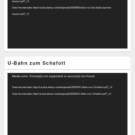
lassen.mp4?_=5
Datei herunterladen: http://racskai.de/wp-content/uploads/2020/08/Einfach-mal-die-Seele-baumeln-
lassen.mp4?_=5
U-Bahn zum Schafott
Video-
Media error: Format(s) not supported or source(s) not found
Player
Datei herunterladen: https://racskai.de/wp-content/uploads/2020/02/U-Bahn-zum-Schafott.mp4?_=6
Datei herunterladen: http://racskai.de/wp-content/uploads/2020/02/U-Bahn-zum-Schafott.mp4?_=6