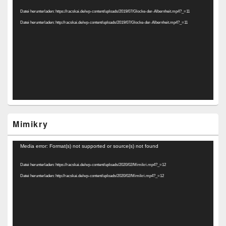
Player
Datei herunterladen: https://racskai.de/wp-content/uploads/2019/07/Glocke-der-Albernheit.mp4?_=11
Datei herunterladen: http://racskai.de/wp-content/uploads/2019/07/Glocke-der-Albernheit.mp4?_=11
Mimikry
Video-
Media error: Format(s) not supported or source(s) not found
Player
Datei herunterladen: https://racskai.de/wp-content/uploads/2020/02/Mimikri.mp4?_=12
Datei herunterladen: http://racskai.de/wp-content/uploads/2020/02/Mimikri.mp4?_=12