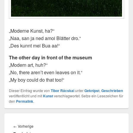
„Moderne Kunst, ha?“
„Naa, san ja ned amoi Blätter dro.“
„Des kunnt mei Bua aa!“
The other day in front of the museum
„Modern art, huh?“
„No, there aren’t even leaves on it.“
„My boy could do that too!“
Dieser Eintrag wurde von
Tibor Rácskai
unter
Geknipst
,
Geschrieben
veröffentlicht und mit
Kunst
verschlagwortet. Setze ein Lesezeichen für
den
Permalink
.
Beitragsnavigation
Vorheriger
←
Vorherige