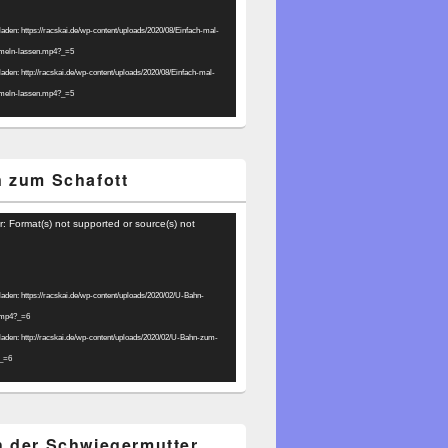
laden: https://racskai.de/wp-content/uploads/2020/08/Einfach-mal-
umeln-lassen.mp4?_=5
laden: http://racskai.de/wp-content/uploads/2020/08/Einfach-mal-
umeln-lassen.mp4?_=5
 zum Schafott
r: Format(s) not supported or source(s) not
laden: https://racskai.de/wp-content/uploads/2020/02/U-Bahn-
.mp4?_=6
laden: http://racskai.de/wp-content/uploads/2020/02/U-Bahn-zum-
?_=6
 der Schwiegermutter