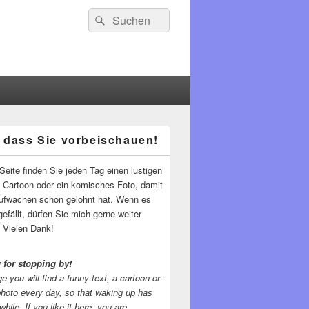
Suchen
Suchen
nach:
 dass Sie vorbeischauen!
-
ch
Seite finden Sie jeden Tag einen lustigen
n Cartoon oder ein komisches Foto, damit
ufwachen schon gelohnt hat. Wenn es
gefällt, dürfen Sie mich gerne weiter
 Vielen Dank!
 for stopping by!
e you will find a funny text, a cartoon or
photo every day, so that waking up has
while.
If you like it here, you are