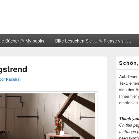
ne Bücher /// My books
Bitte besuchen Sie … /// Please visit …
Primärer
Schön,
Seitenleisten
gstrend
Widgetberei
Auf dieser 
bor Rácskai
Text, eine
sich das A
Ihnen hier 
empfehlen.
Thank you
On this pag
a strange 
been worth