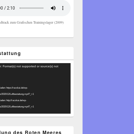
dtrack zum Grafischen Trainingslager (2009)
stattung
r: Format(s) not supported or source(s) not
laden: https://racskai.de/wp-
ds/2020/12/Luftbestattung.mp4?_=1
laden: http://racskai.de/wp-
ds/2020/12/Luftbestattung.mp4?_=1
ilung des Roten Meeres