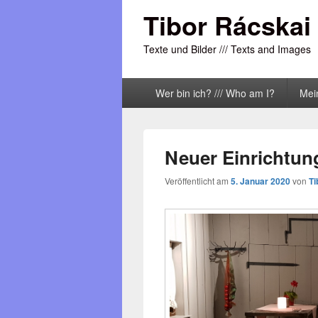
Tibor Rácskai
Texte und Bilder /// Texts and Images
Primäres
Wer bin ich? /// Who am I?
Mei
Menü
Neuer Einrichtun
Veröffentlicht am
5. Januar 2020
von
Ti