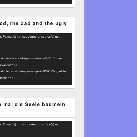
od, the bad and the ugly
r: Format(s) not supported or source(s) not
laden: https://racskai.de/wp-content/uploads/2020/11/The-good-
he-ugly.mp4?_=4
laden: http://racskai.de/wp-content/uploads/2020/11/The-good-the-
gly.mp4?_=4
h mal die Seele baumeln
r: Format(s) not supported or source(s) not