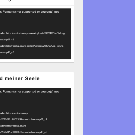
r: Format(s) not supported or source(s) not
laden: https://racskai.de/wp-content/uploads/2020/12/Die-Teilung-
eres.mp4?_=2
laden: http://racskai.de/wp-content/uploads/2020/12/Die-Teilung-
eres.mp4?_=2
d meiner Seele
r: Format(s) not supported or source(s) not
laden: https://racskai.de/wp-
ads/2020/11/La%CC%88rmende-Leere.mp4?_=3
laden: http://racskai.de/wp-
ads/2020/11/La%CC%88rmende-Leere.mp4?_=3