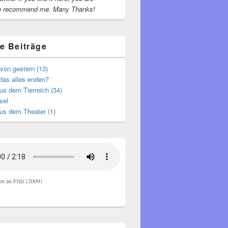
o recommend me.
Many Thanks!
e Beiträge
von gestern (13)
das alles enden?
s dem Tierreich (34)
sel
us dem Theater (1)
en an Fritz (2009)