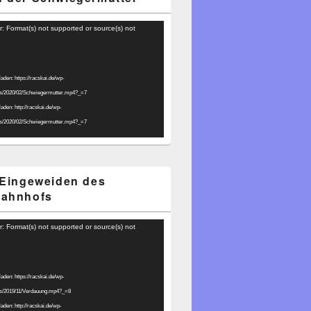
r: Format(s) not supported or source(s) not
laden: https://racskai.de/wp-
ds/2020/02/Schwiegermutter.mp4?_=7
laden: http://racskai.de/wp-
ds/2020/02/Schwiegermutter.mp4?_=7
 Eingeweiden des
bahnhofs
r: Format(s) not supported or source(s) not
laden: https://racskai.de/wp-
ds/2019/11/Verdauung.mp4?_=8
laden: http://racskai.de/wp-