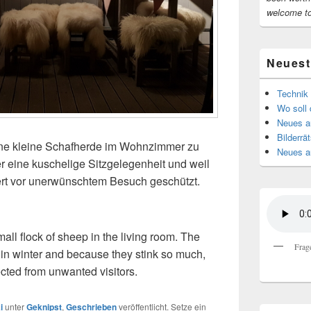
welcome t
Neuest
Technik 
Wo soll 
Neues au
Bilderrät
 eine kleine Schafherde im Wohnzimmer zu
Neues a
er eine kuschelige Sitzgelegenheit und weil
iert vor unerwünschtem Besuch geschützt.
small flock of sheep in the living room. The
Frag
t in winter and because they stink so much,
cted from unwanted visitors.
i
unter
Geknipst
,
Geschrieben
veröffentlicht. Setze ein