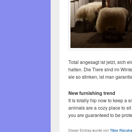
Total angesagt ist jetzt, sich
halten. Die Tiere sind im Wint
sie so stinken, ist man garant
New furnishing trend
It is totally hip now to keep a 
animals are a cozy place to si
you are guaranteed to be prote
Dieser Eintrag wurde von
Tibor Rácska