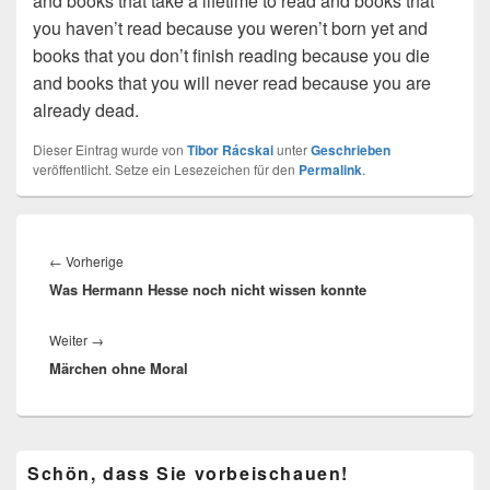
Dieser Eintrag wurde von
Tibor Rácskai
unter
Geschrieben
veröffentlicht. Setze ein Lesezeichen für den
Permalink
.
Beitragsnavigation
Vorheriger
←
Vorherige
Was Hermann Hesse noch nicht wissen konnte
Beitrag:
Nächster
Weiter
→
Märchen ohne Moral
Beitrag:
Primärer
Schön, dass Sie vorbeischauen!
Seitenleisten-