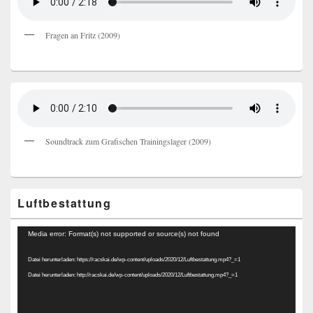
Fragen an Fritz (2009)
Soundtrack zum Grafischen Trainingslager (2009)
Luftbestattung
Video-
Media error: Format(s) not supported or source(s) not found
Player
Datei herunterladen: https://racskai.de/wp-content/uploads/2020/12/Luftbestattung.mp4?_=1
Datei herunterladen: http://racskai.de/wp-content/uploads/2020/12/Luftbestattung.mp4?_=1