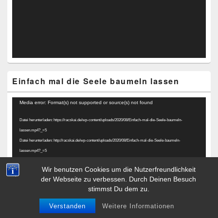
Einfach mal die Seele baumeln lassen
Video-
Media error: Format(s) not supported or source(s) not found
Player
Datei herunterladen: https://racskai.de/wp-content/uploads/2020/08/Einfach-mal-die-Seele-baumeln-
lassen.mp4?_=5
Datei herunterladen: http://racskai.de/wp-content/uploads/2020/08/Einfach-mal-die-Seele-baumeln-
lassen.mp4?_=5
Wir benutzen Cookies um die Nutzerfreundlichkeit
der Webseite zu verbessen. Durch Deinen Besuch
stimmst Du dem zu.
Verstanden
Weitere Informationen