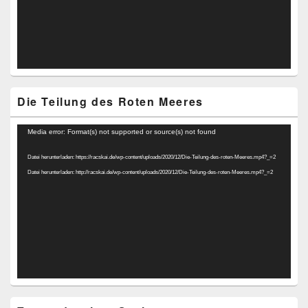
Die Teilung des Roten Meeres
Video-
Media error: Format(s) not supported or source(s) not found
Player
Datei herunterladen: https://racskai.de/wp-content/uploads/2020/12/Die-Teilung-des-roten-Meeres.mp4?_=2
Datei herunterladen: http://racskai.de/wp-content/uploads/2020/12/Die-Teilung-des-roten-Meeres.mp4?_=2