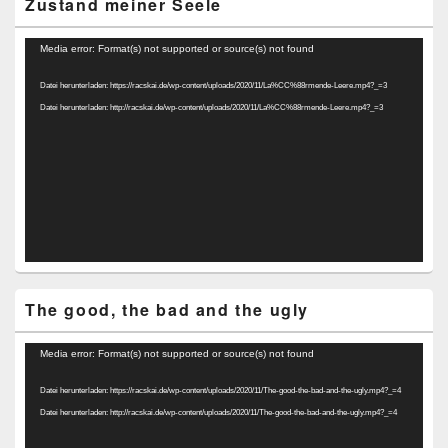
Zustand meiner Seele
Video-
Media error: Format(s) not supported or source(s) not found
Player
Datei herunterladen: https://racskai.de/wp-content/uploads/2020/11/La%CC%88rmende-Leere.mp4?_=3
Datei herunterladen: http://racskai.de/wp-content/uploads/2020/11/La%CC%88rmende-Leere.mp4?_=3
The good, the bad and the ugly
Video-
Media error: Format(s) not supported or source(s) not found
Player
Datei herunterladen: https://racskai.de/wp-content/uploads/2020/11/The-good-the-bad-and-the-ugly.mp4?_=4
Datei herunterladen: http://racskai.de/wp-content/uploads/2020/11/The-good-the-bad-and-the-ugly.mp4?_=4