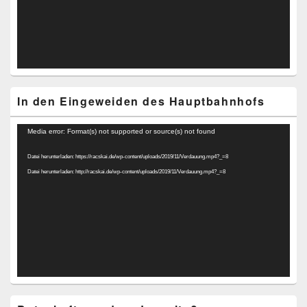
In den Eingeweiden des Hauptbahnhofs
Video-
Media error: Format(s) not supported or source(s) not found
Player
Datei herunterladen: https://racskai.de/wp-content/uploads/2019/11/Verdauung.mp4?_=8
Datei herunterladen: http://racskai.de/wp-content/uploads/2019/11/Verdauung.mp4?_=8