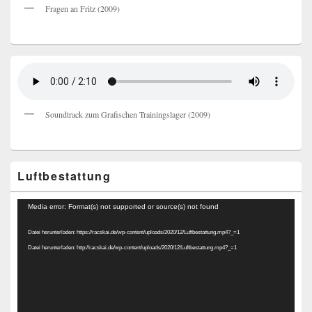
Fragen an Fritz (2009)
Soundtrack zum Grafischen Trainingslager (2009)
Luftbestattung
Video-
Media error: Format(s) not supported or source(s) not found
Player
Datei herunterladen: https://racskai.de/wp-content/uploads/2020/12/Luftbestattung.mp4?_=1
Datei herunterladen: http://racskai.de/wp-content/uploads/2020/12/Luftbestattung.mp4?_=1