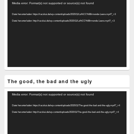
Video-
Media error: Format(s) not supported or source(s) not found
Player
Datei herunterladen: https://racskai.de/wp-content/uploads/2020/11/La%CC%88rmende-Leere.mp4?_=3
Datei herunterladen: http://racskai.de/wp-content/uploads/2020/11/La%CC%88rmende-Leere.mp4?_=3
The good, the bad and the ugly
Video-
Media error: Format(s) not supported or source(s) not found
Player
Datei herunterladen: https://racskai.de/wp-content/uploads/2020/11/The-good-the-bad-and-the-ugly.mp4?_=4
Datei herunterladen: http://racskai.de/wp-content/uploads/2020/11/The-good-the-bad-and-the-ugly.mp4?_=4