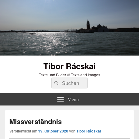
Tibor Rácskai
Texte und Bilder /// Texts and Images
Suchen
Suchen
nach:
Menü
Missverständnis
Veröffentlicht am
19. Oktober 2020
von
Tibor Rácskai