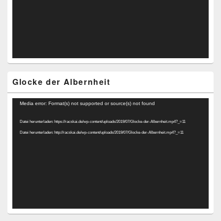
Glocke der Albernheit
Video-
Media error: Format(s) not supported or source(s) not found
Player
Datei herunterladen: https://racskai.de/wp-content/uploads/2019/07/Glocke-der-Albernheit.mp4?_=11
Datei herunterladen: http://racskai.de/wp-content/uploads/2019/07/Glocke-der-Albernheit.mp4?_=11