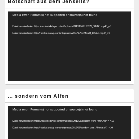
Botschaft aus dem Jenseits?
Video-
Media error: Format(s) not supported or source(s) not found
Player
Datei herunterladen: https://racskai.de/wp-content/uploads/2019/10/20190928_185121.mp4?_=9
Datei herunterladen: http://racskai.de/wp-content/uploads/2019/10/20190928_185121.mp4?_=9
… sondern vom Affen
Video-
Media error: Format(s) not supported or source(s) not found
Player
Datei herunterladen: https://racskai.de/wp-content/uploads/2019/08/sondern-vom-Affen.mp4?_=10
Datei herunterladen: http://racskai.de/wp-content/uploads/2019/08/sondern-vom-Affen.mp4?_=10