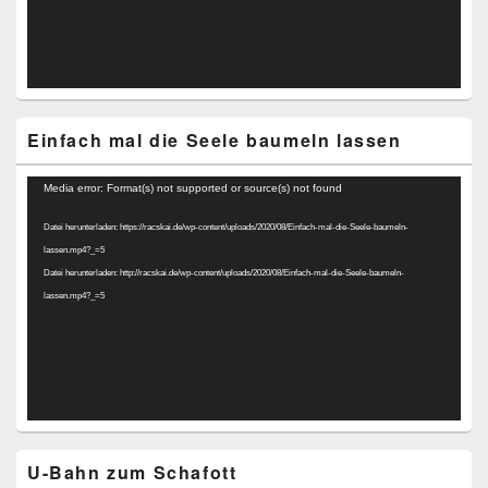
Einfach mal die Seele baumeln lassen
Video-
Media error: Format(s) not supported or source(s) not found
Player
Datei herunterladen: https://racskai.de/wp-content/uploads/2020/08/Einfach-mal-die-Seele-baumeln-
lassen.mp4?_=5
Datei herunterladen: http://racskai.de/wp-content/uploads/2020/08/Einfach-mal-die-Seele-baumeln-
lassen.mp4?_=5
U-Bahn zum Schafott