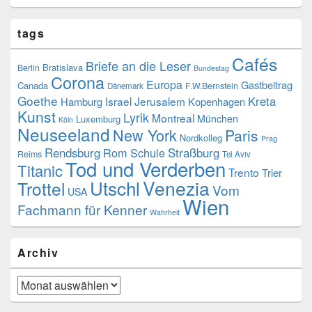
tags
Cafés
Briefe an die Leser
Bratislava
Berlin
Bundestag
Corona
Europa
Gastbeitrag
Canada
F.W.Bernstein
Dänemark
Goethe
Kreta
Israel
Jerusalem
Hamburg
Kopenhagen
Kunst
Lyrik
Montreal
München
Luxemburg
Köln
Neuseeland
New York
Paris
Nordkolleg
Prag
Rendsburg
Rom
Schule
Straßburg
Reims
Tel Aviv
Tod und Verderben
Titanic
Trento
Trier
Utschl
Venezia
Trottel
Vom
USA
Wien
Fachmann für Kenner
Wahrheit
Archiv
Archiv