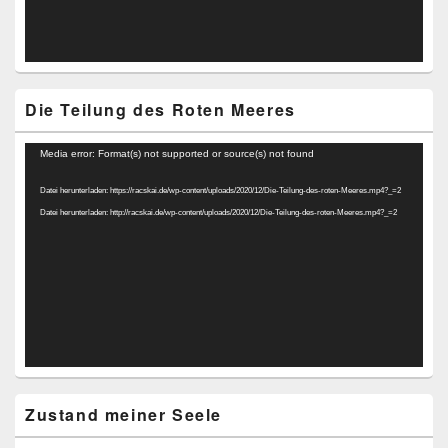
Die Teilung des Roten Meeres
Video-
Media error: Format(s) not supported or source(s) not found
Player
Datei herunterladen: https://racskai.de/wp-content/uploads/2020/12/Die-Teilung-des-roten-Meeres.mp4?_=2
Datei herunterladen: http://racskai.de/wp-content/uploads/2020/12/Die-Teilung-des-roten-Meeres.mp4?_=2
Zustand meiner Seele