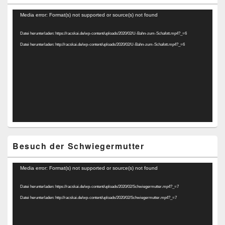
Video-
Media error: Format(s) not supported or source(s) not found
Player
Datei herunterladen: https://racskai.de/wp-content/uploads/2020/02/U-Bahn-zum-Schafott.mp4?_=6
Datei herunterladen: http://racskai.de/wp-content/uploads/2020/02/U-Bahn-zum-Schafott.mp4?_=6
Besuch der Schwiegermutter
Video-
Media error: Format(s) not supported or source(s) not found
Player
Datei herunterladen: https://racskai.de/wp-content/uploads/2020/02/Schwiegermutter.mp4?_=7
Datei herunterladen: http://racskai.de/wp-content/uploads/2020/02/Schwiegermutter.mp4?_=7