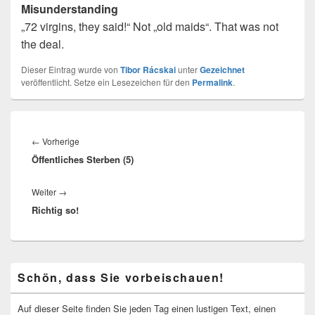
Misunderstanding
„72 virgins, they said!“ Not „old maids“. That was not
the deal.
Dieser Eintrag wurde von
Tibor Rácskai
unter
Gezeichnet
veröffentlicht. Setze ein Lesezeichen für den
Permalink
.
Beitragsnavigation
Vorheriger
←
Vorherige
Öffentliches Sterben (5)
Beitrag:
Nächster
Weiter
→
Richtig so!
Beitrag:
Primärer
Schön, dass Sie vorbeischauen!
Seitenleisten-
Widgetbereich
Auf dieser Seite finden Sie jeden Tag einen lustigen Text, einen