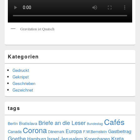
Gravitation ist Quatsch
Kategorien
Gedruckt
Geknipst
Geschrieben
Gezeichnet
tags
Cafés
Briefe an die Leser
Bratislava
Berlin
Bundestag
Corona
Europa
Gastbeitrag
Canada
F.W.Bernstein
Dänemark
Goethe
Kreta
Israel
Jerusalem
Hamburg
Kopenhagen