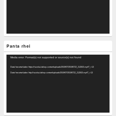
Panta rhei
Video-
Media error: Format(s) not supported or source(s) not found
Player
Datei herunterladen: https://racskai.de/wp-content/uploads/2019/07/20190722_212815.mp4?_=13
Datei herunterladen: http://racskai.de/wp-content/uploads/2019/07/20190722_212815.mp4?_=13