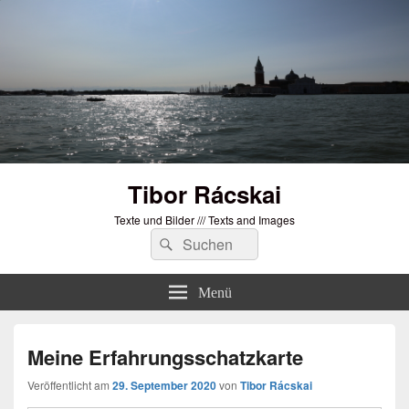
Tibor Rácskai
Texte und Bilder /// Texts and Images
Suchen
Suchen
nach:
Menü
Meine Erfahrungsschatzkarte
Veröffentlicht am
29. September 2020
von
Tibor Rácskai