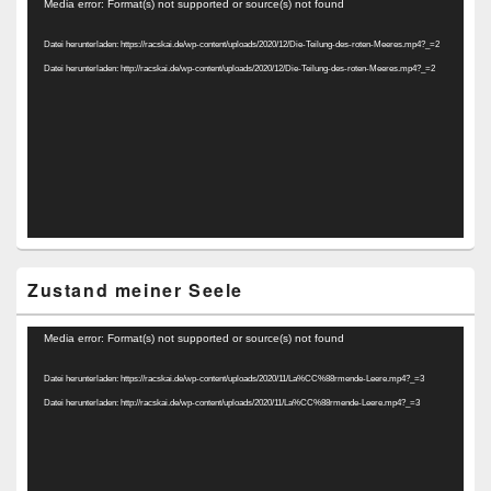
Video-
Media error: Format(s) not supported or source(s) not found
Player
Datei herunterladen: https://racskai.de/wp-content/uploads/2020/12/Die-Teilung-des-roten-Meeres.mp4?_=2
Datei herunterladen: http://racskai.de/wp-content/uploads/2020/12/Die-Teilung-des-roten-Meeres.mp4?_=2
Zustand meiner Seele
Video-
Media error: Format(s) not supported or source(s) not found
Player
Datei herunterladen: https://racskai.de/wp-content/uploads/2020/11/La%CC%88rmende-Leere.mp4?_=3
Datei herunterladen: http://racskai.de/wp-content/uploads/2020/11/La%CC%88rmende-Leere.mp4?_=3