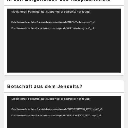
Video-
Media error: Format(s) not supported or source(s) not found
Player
Datei herunterladen: https://racskai.de/wp-content/uploads/2019/11/Verdauung.mp4?_=8
Datei herunterladen: http://racskai.de/wp-content/uploads/2019/11/Verdauung.mp4?_=8
Botschaft aus dem Jenseits?
Video-
Media error: Format(s) not supported or source(s) not found
Player
Datei herunterladen: https://racskai.de/wp-content/uploads/2019/10/20190928_185121.mp4?_=9
Datei herunterladen: http://racskai.de/wp-content/uploads/2019/10/20190928_185121.mp4?_=9