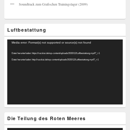
Soundtrack zum Grafischen Trainingslager (2009)
Luftbestattung
Video-
Media error: Format(s) not supported or source(s) not found
Player
Datei herunterladen: https://racskai.de/wp-content/uploads/2020/12/Luftbestattung.mp4?_=1
Datei herunterladen: http://racskai.de/wp-content/uploads/2020/12/Luftbestattung.mp4?_=1
Die Teilung des Roten Meeres