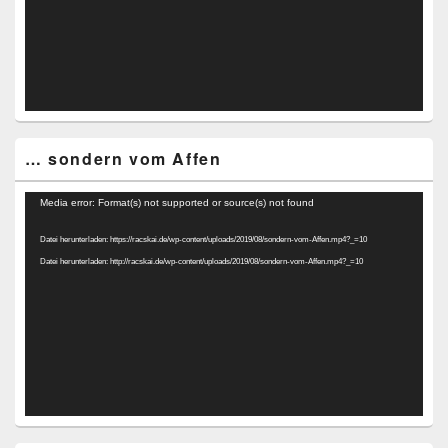
… sondern vom Affen
Video-
Media error: Format(s) not supported or source(s) not found
Player
Datei herunterladen: https://racskai.de/wp-content/uploads/2019/08/sondern-vom-Affen.mp4?_=10
Datei herunterladen: http://racskai.de/wp-content/uploads/2019/08/sondern-vom-Affen.mp4?_=10