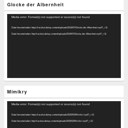
Glocke der Albernheit
Video-
Media error: Format(s) not supported or source(s) not found
Player
Datei herunterladen: https://racskai.de/wp-content/uploads/2019/07/Glocke-der-Albernheit.mp4?_=11
Datei herunterladen: http://racskai.de/wp-content/uploads/2019/07/Glocke-der-Albernheit.mp4?_=11
Mimikry
Video-
Media error: Format(s) not supported or source(s) not found
Player
Datei herunterladen: https://racskai.de/wp-content/uploads/2020/02/Mimikri.mp4?_=12
Datei herunterladen: http://racskai.de/wp-content/uploads/2020/02/Mimikri.mp4?_=12