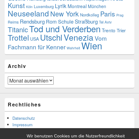
Kunst
Lyrik
Montreal
München
Luxemburg
Köln
Neuseeland
New York
Paris
Nordkolleg
Prag
Rendsburg
Rom
Schule
Straßburg
Reims
Tel Aviv
Tod und Verderben
Titanic
Trento
Trier
Utschl
Venezia
Trottel
Vom
USA
Wien
Fachmann für Kenner
Wahrheit
Archiv
Archiv
Rechtliches
Datenschutz
Impressum
Wir benutzen Cookies um die Nutzerfreundlichkeit