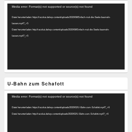
Video-
Media error: Format(s) not supported or source(s) not found
Player
Datei herunterladen: https://racskai.de/wp-content/uploads/2020/08/Einfach-mal-die-Seele-baumeln-
lassen.mp4?_=5
Datei herunterladen: http://racskai.de/wp-content/uploads/2020/08/Einfach-mal-die-Seele-baumeln-
lassen.mp4?_=5
U-Bahn zum Schafott
Video-
Media error: Format(s) not supported or source(s) not found
Player
Datei herunterladen: https://racskai.de/wp-content/uploads/2020/02/U-Bahn-zum-Schafott.mp4?_=6
Datei herunterladen: http://racskai.de/wp-content/uploads/2020/02/U-Bahn-zum-Schafott.mp4?_=6