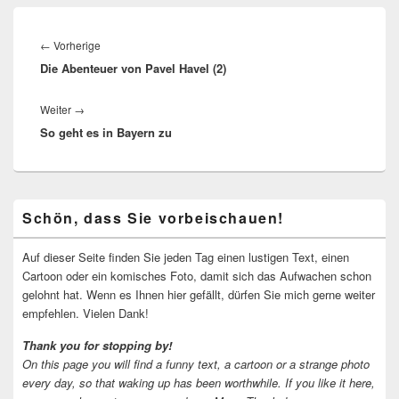
Beitragsnavigation
Vorheriger
←
Vorherige
Die Abenteuer von Pavel Havel (2)
Beitrag:
Nächster
Weiter
→
So geht es in Bayern zu
Beitrag:
Primärer
Schön, dass Sie vorbeischauen!
Seitenleisten-
Widgetbereich
Auf dieser Seite finden Sie jeden Tag einen lustigen Text, einen
Cartoon oder ein komisches Foto, damit sich das Aufwachen schon
gelohnt hat. Wenn es Ihnen hier gefällt, dürfen Sie mich gerne weiter
empfehlen. Vielen Dank!
Thank you for stopping by!
On this page you will find a funny text, a cartoon or a strange photo
every day, so that waking up has been worthwhile.
If you like it here,