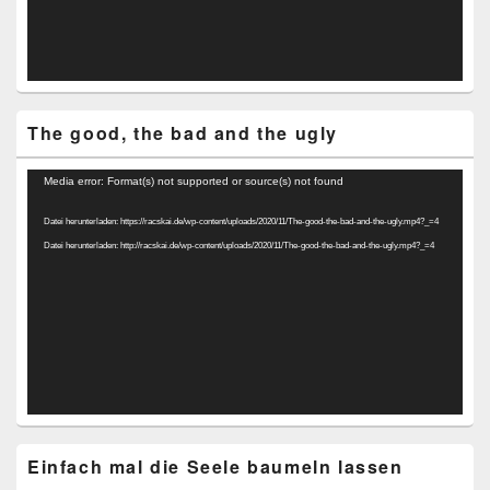
The good, the bad and the ugly
Video-
Media error: Format(s) not supported or source(s) not found
Player
Datei herunterladen: https://racskai.de/wp-content/uploads/2020/11/The-good-the-bad-and-the-ugly.mp4?_=4
Datei herunterladen: http://racskai.de/wp-content/uploads/2020/11/The-good-the-bad-and-the-ugly.mp4?_=4
Einfach mal die Seele baumeln lassen