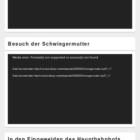
Besuch der Schwiegermutter
Video-
Media error: Format(s) not supported or source(s) not found
Player
Datei herunterladen: https://racskai.de/wp-content/uploads/2020/02/Schwiegermutter.mp4?_=7
Datei herunterladen: http://racskai.de/wp-content/uploads/2020/02/Schwiegermutter.mp4?_=7
In den Eingeweiden des Hauptbahnhofs