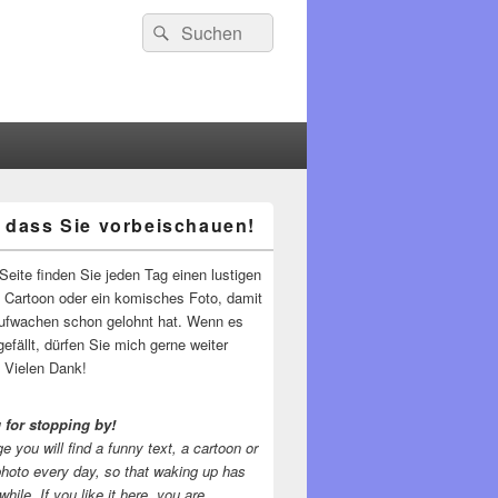
Suchen
Suchen
nach:
 dass Sie vorbeischauen!
-
ch
Seite finden Sie jeden Tag einen lustigen
n Cartoon oder ein komisches Foto, damit
ufwachen schon gelohnt hat. Wenn es
gefällt, dürfen Sie mich gerne weiter
 Vielen Dank!
 for stopping by!
e you will find a funny text, a cartoon or
photo every day, so that waking up has
while.
If you like it here, you are