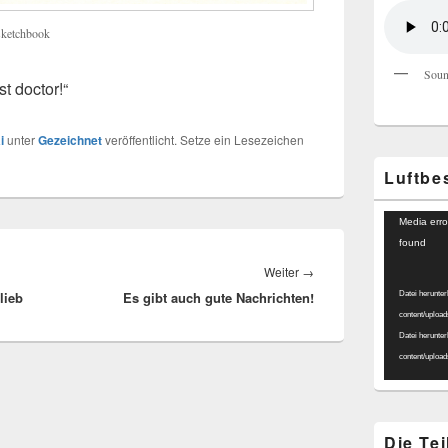
sketchbook
Soun
st doctor!“
i
unter
Gezeichnet
veröffentlicht. Setze ein Lesezeichen
Luftbe
Video-
Media erro
Player
found
Nächster
Weiter
→
lieb
Es gibt auch gute Nachrichten!
Beitrag:
Datei herunter
content/uploa
Datei herunter
content/uploa
Die Te