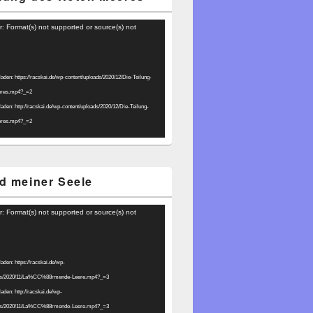
r: Format(s) not supported or source(s) not
laden: https://racskai.de/wp-content/uploads/2020/12/Die-Teilung-
eres.mp4?_=2
laden: http://racskai.de/wp-content/uploads/2020/12/Die-Teilung-
eres.mp4?_=2
d meiner Seele
r: Format(s) not supported or source(s) not
laden: https://racskai.de/wp-
ads/2020/11/La%CC%88rmende-Leere.mp4?_=3
laden: http://racskai.de/wp-
ads/2020/11/La%CC%88rmende-Leere.mp4?_=3