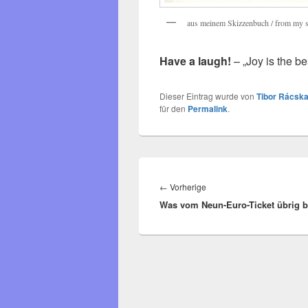
aus meinem Skizzenbuch / from my 
Have a laugh!
– „Joy is the be
Dieser Eintrag wurde von
Tibor Rácska
für den
Permalink
.
Beitragsnavigation
Vorheriger
←
Vorherige
Was vom Neun-Euro-Ticket übrig b
Beitrag: