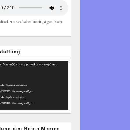
dtrack zum Grafischen Trainingslager (2009)
stattung
r: Format(s) not supported or source(s) not
laden: https://racskai.de/wp-
ds/2020/12/Luftbestattung.mp4?_=1
laden: http://racskai.de/wp-
ds/2020/12/Luftbestattung.mp4?_=1
ilung des Roten Meeres