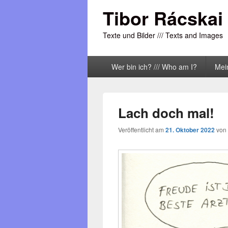
Tibor Rácskai
Texte und Bilder /// Texts and Images
Primäres
Wer bin ich? /// Who am I?
Mei
Menü
Lach doch mal!
Veröffentlicht am
21. Oktober 2022
von