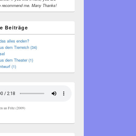
o recommend me.
Many Thanks!
e Beiträge
das alles enden?
s dem Tierreich (34)
sel
us dem Theater (1)
ntwurf (1)
en an Fritz (2009)