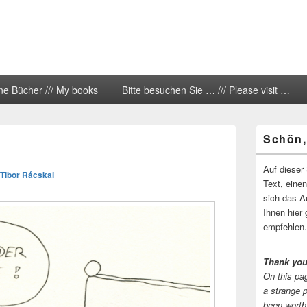
ne Bücher /// My books
Bitte besuchen Sie … /// Please visit …
Primärer
Schön,
Seitenleisten
Widgetberei
Auf dieser 
Tibor Rácskai
Text, eine
sich das A
Ihnen hier 
empfehlen.
Thank you
On this pag
a strange 
been worth