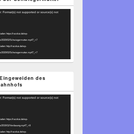
r: Format(s) not supported or source(s) not
laden: https://racskai.de/wp-
ds/2020/02/Schwiegermutter.mp4?_=7
laden: http://racskai.de/wp-
ds/2020/02/Schwiegermutter.mp4?_=7
 Eingeweiden des
bahnhofs
r: Format(s) not supported or source(s) not
laden: https://racskai.de/wp-
ds/2019/11/Verdauung.mp4?_=8
laden: http://racskai.de/wp-