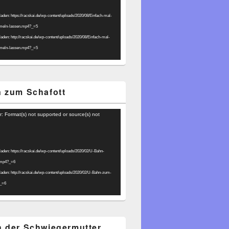
laden: https://racskai.de/wp-content/uploads/2020/08/Einfach-mal-
umeln-lassen.mp4?_=5
laden: http://racskai.de/wp-content/uploads/2020/08/Einfach-mal-
umeln-lassen.mp4?_=5
 zum Schafott
r: Format(s) not supported or source(s) not
laden: https://racskai.de/wp-content/uploads/2020/02/U-Bahn-
.mp4?_=6
laden: http://racskai.de/wp-content/uploads/2020/02/U-Bahn-zum-
?_=6
 der Schwiegermutter