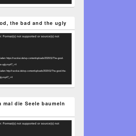
od, the bad and the ugly
r: Format(s) not supported or source(s) not
laden: https://racskai.de/wp-content/uploads/2020/11/The-good-
he-ugly.mp4?_=4
laden: http://racskai.de/wp-content/uploads/2020/11/The-good-the-
gly.mp4?_=4
h mal die Seele baumeln
r: Format(s) not supported or source(s) not