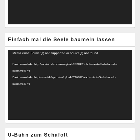
Einfach mal die Seele baumeln lassen
Video-
Media error: Format(s) not supported or source(s) not found
Player
Datei herunterladen: https://racskai.de/wp-content/uploads/2020/08/Einfach-mal-die-Seele-baumeln-
lassen.mp4?_=5
Datei herunterladen: http://racskai.de/wp-content/uploads/2020/08/Einfach-mal-die-Seele-baumeln-
lassen.mp4?_=5
U-Bahn zum Schafott