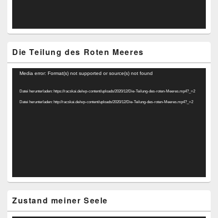
Die Teilung des Roten Meeres
Video-
Media error: Format(s) not supported or source(s) not found
Player
Datei herunterladen: https://racskai.de/wp-content/uploads/2020/12/Die-Teilung-des-roten-Meeres.mp4?_=2
Datei herunterladen: http://racskai.de/wp-content/uploads/2020/12/Die-Teilung-des-roten-Meeres.mp4?_=2
Zustand meiner Seele