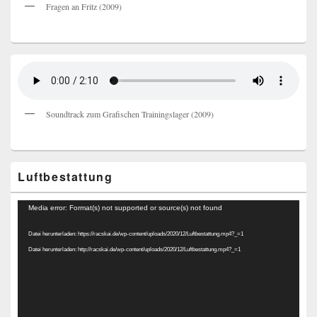
Fragen an Fritz (2009)
Soundtrack zum Grafischen Trainingslager (2009)
Luftbestattung
Video-
Media error: Format(s) not supported or source(s) not found
Player
Datei herunterladen: https://racskai.de/wp-content/uploads/2020/12/Luftbestattung.mp4?_=1
Datei herunterladen: http://racskai.de/wp-content/uploads/2020/12/Luftbestattung.mp4?_=1