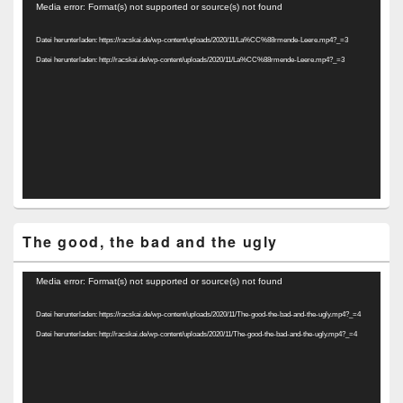
Video-
Media error: Format(s) not supported or source(s) not found
Player
Datei herunterladen: https://racskai.de/wp-content/uploads/2020/11/La%CC%88rmende-Leere.mp4?_=3
Datei herunterladen: http://racskai.de/wp-content/uploads/2020/11/La%CC%88rmende-Leere.mp4?_=3
The good, the bad and the ugly
Video-
Media error: Format(s) not supported or source(s) not found
Player
Datei herunterladen: https://racskai.de/wp-content/uploads/2020/11/The-good-the-bad-and-the-ugly.mp4?_=4
Datei herunterladen: http://racskai.de/wp-content/uploads/2020/11/The-good-the-bad-and-the-ugly.mp4?_=4