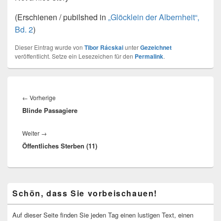
(Erschienen / pubilshed in
„Glöcklein der Albernheit“,
Bd. 2
)
Dieser Eintrag wurde von
Tibor Rácskai
unter
Gezeichnet
veröffentlicht. Setze ein Lesezeichen für den
Permalink
.
Beitragsnavigation
Vorheriger
←
Vorherige
Blinde Passagiere
Beitrag:
Nächster
Weiter
→
Öffentliches Sterben (11)
Beitrag:
Primärer
Schön, dass Sie vorbeischauen!
Seitenleisten-
Widgetbereich
Auf dieser Seite finden Sie jeden Tag einen lustigen Text, einen