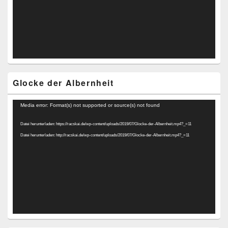
Glocke der Albernheit
Video-
Media error: Format(s) not supported or source(s) not found
Player
Datei herunterladen: https://racskai.de/wp-content/uploads/2019/07/Glocke-der-Albernheit.mp4?_=11
Datei herunterladen: http://racskai.de/wp-content/uploads/2019/07/Glocke-der-Albernheit.mp4?_=11