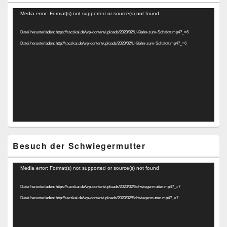
Video-
Media error: Format(s) not supported or source(s) not found
Player
Datei herunterladen: https://racskai.de/wp-content/uploads/2020/02/U-Bahn-zum-Schafott.mp4?_=6
Datei herunterladen: http://racskai.de/wp-content/uploads/2020/02/U-Bahn-zum-Schafott.mp4?_=6
Besuch der Schwiegermutter
Video-
Media error: Format(s) not supported or source(s) not found
Player
Datei herunterladen: https://racskai.de/wp-content/uploads/2020/02/Schwiegermutter.mp4?_=7
Datei herunterladen: http://racskai.de/wp-content/uploads/2020/02/Schwiegermutter.mp4?_=7