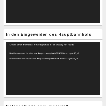
In den Eingeweiden des Hauptbahnhofs
Video-
Media error: Format(s) not supported or source(s) not found
Player
Datei herunterladen: https://racskai.de/wp-content/uploads/2019/11/Verdauung.mp4?_=8
Datei herunterladen: http://racskai.de/wp-content/uploads/2019/11/Verdauung.mp4?_=8