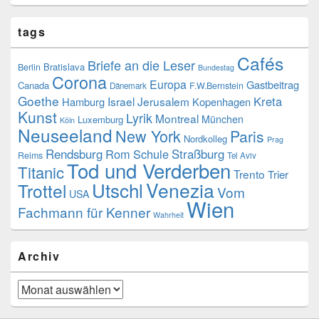
tags
Cafés
Briefe an die Leser
Bratislava
Berlin
Bundestag
Corona
Europa
Gastbeitrag
Canada
F.W.Bernstein
Dänemark
Goethe
Kreta
Israel
Jerusalem
Hamburg
Kopenhagen
Kunst
Lyrik
Montreal
München
Luxemburg
Köln
Neuseeland
New York
Paris
Nordkolleg
Prag
Rendsburg
Rom
Schule
Straßburg
Reims
Tel Aviv
Tod und Verderben
Titanic
Trento
Trier
Utschl
Venezia
Trottel
Vom
USA
Wien
Fachmann für Kenner
Wahrheit
Archiv
Archiv