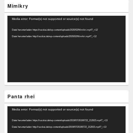
Mimikry
Video-
Media error: Format(s) not supported or source(s) not found
Player
Datei herunterladen: https://racskai.de/wp-content/uploads/2020/02/Mimikri.mp4?_=12
Datei herunterladen: http://racskai.de/wp-content/uploads/2020/02/Mimikri.mp4?_=12
Panta rhei
Video-
Media error: Format(s) not supported or source(s) not found
Player
Datei herunterladen: https://racskai.de/wp-content/uploads/2019/07/20190722_212815.mp4?_=13
Datei herunterladen: http://racskai.de/wp-content/uploads/2019/07/20190722_212815.mp4?_=13