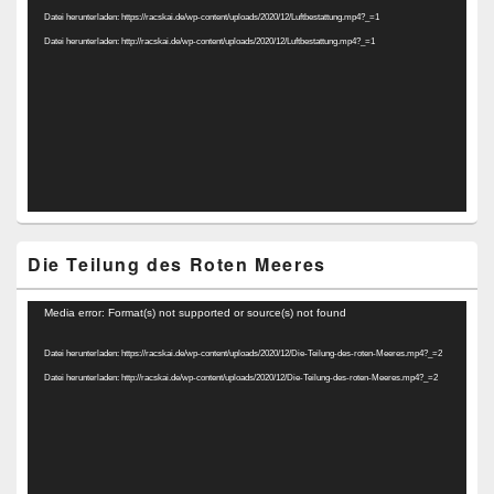
Datei herunterladen: https://racskai.de/wp-content/uploads/2020/12/Luftbestattung.mp4?_=1
Datei herunterladen: http://racskai.de/wp-content/uploads/2020/12/Luftbestattung.mp4?_=1
Die Teilung des Roten Meeres
Video-
Media error: Format(s) not supported or source(s) not found
Player
Datei herunterladen: https://racskai.de/wp-content/uploads/2020/12/Die-Teilung-des-roten-Meeres.mp4?_=2
Datei herunterladen: http://racskai.de/wp-content/uploads/2020/12/Die-Teilung-des-roten-Meeres.mp4?_=2