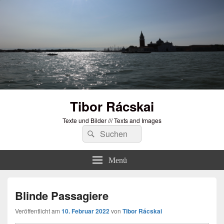
Tibor Rácskai
Texte und Bilder /// Texts and Images
Suchen
Suchen
nach:
Menü
Blinde Passagiere
Veröffentlicht am
10. Februar 2022
von
Tibor Rácskai