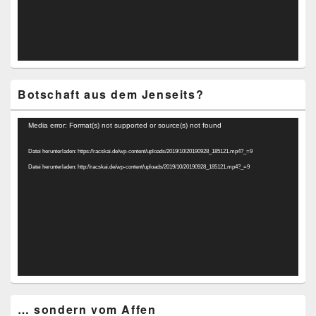
Botschaft aus dem Jenseits?
Video-
Media error: Format(s) not supported or source(s) not found
Player
Datei herunterladen: https://racskai.de/wp-content/uploads/2019/10/20190928_185121.mp4?_=9
Datei herunterladen: http://racskai.de/wp-content/uploads/2019/10/20190928_185121.mp4?_=9
… sondern vom Affen