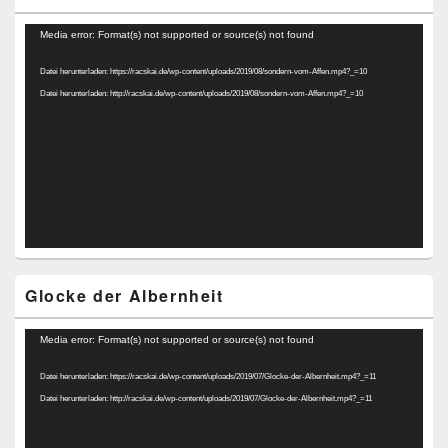
Video-
Media error: Format(s) not supported or source(s) not found
Player
Datei herunterladen: https://racskai.de/wp-content/uploads/2019/08/sondern-vom-Affen.mp4?_=10
Datei herunterladen: http://racskai.de/wp-content/uploads/2019/08/sondern-vom-Affen.mp4?_=10
Glocke der Albernheit
Video-
Media error: Format(s) not supported or source(s) not found
Player
Datei herunterladen: https://racskai.de/wp-content/uploads/2019/07/Glocke-der-Albernheit.mp4?_=11
Datei herunterladen: http://racskai.de/wp-content/uploads/2019/07/Glocke-der-Albernheit.mp4?_=11