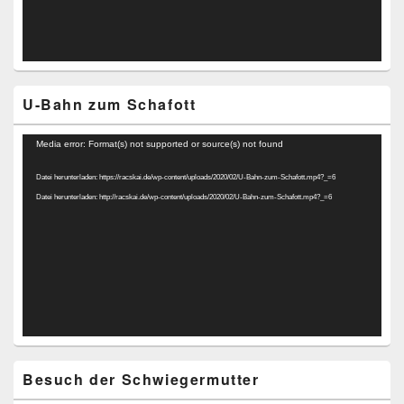
U-Bahn zum Schafott
Video-
Media error: Format(s) not supported or source(s) not found
Player
Datei herunterladen: https://racskai.de/wp-content/uploads/2020/02/U-Bahn-zum-Schafott.mp4?_=6
Datei herunterladen: http://racskai.de/wp-content/uploads/2020/02/U-Bahn-zum-Schafott.mp4?_=6
Besuch der Schwiegermutter