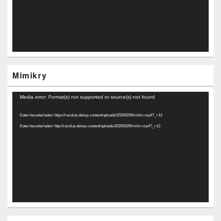
Mimikry
Video-
Media error: Format(s) not supported or source(s) not found
Player
Datei herunterladen: https://racskai.de/wp-content/uploads/2020/02/Mimikri.mp4?_=12
Datei herunterladen: http://racskai.de/wp-content/uploads/2020/02/Mimikri.mp4?_=12