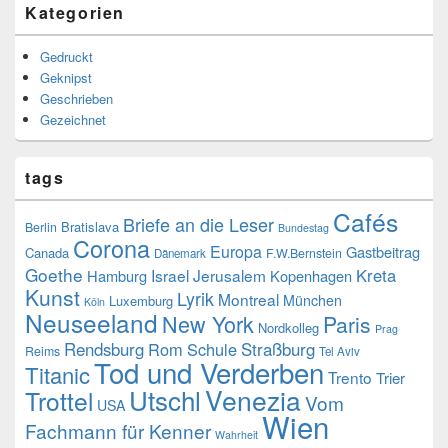
Kategorien
Gedruckt
Geknipst
Geschrieben
Gezeichnet
tags
Cafés
Briefe an die Leser
Bratislava
Berlin
Bundestag
Corona
Europa
Gastbeitrag
Canada
F.W.Bernstein
Dänemark
Goethe
Kreta
Israel
Jerusalem
Hamburg
Kopenhagen
Kunst
Lyrik
Montreal
München
Luxemburg
Köln
Neuseeland
New York
Paris
Nordkolleg
Prag
Rendsburg
Rom
Schule
Straßburg
Reims
Tel Aviv
Tod und Verderben
Titanic
Trento
Trier
Utschl
Venezia
Trottel
Vom
USA
Wien
Fachmann für Kenner
Wahrheit