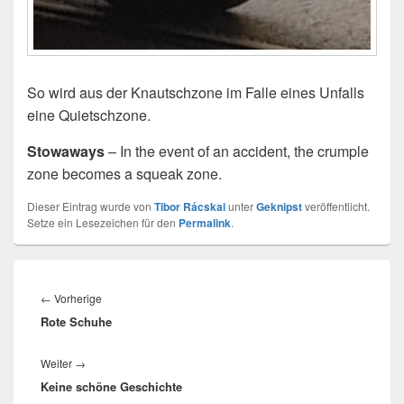
So wird aus der Knautschzone im Falle eines Unfalls
eine Quietschzone.
Stowaways
– In the event of an accident, the crumple
zone becomes a squeak zone.
Dieser Eintrag wurde von
Tibor Rácskai
unter
Geknipst
veröffentlicht.
Setze ein Lesezeichen für den
Permalink
.
Beitragsnavigation
Vorheriger
←
Vorherige
Rote Schuhe
Beitrag:
Nächster
Weiter
→
Keine schöne Geschichte
Beitrag: