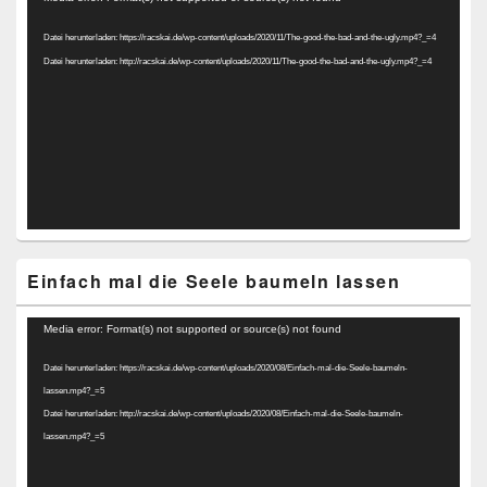
Player
Datei herunterladen: https://racskai.de/wp-content/uploads/2020/11/The-good-the-bad-and-the-ugly.mp4?_=4
Datei herunterladen: http://racskai.de/wp-content/uploads/2020/11/The-good-the-bad-and-the-ugly.mp4?_=4
Einfach mal die Seele baumeln lassen
Video-
Media error: Format(s) not supported or source(s) not found
Player
Datei herunterladen: https://racskai.de/wp-content/uploads/2020/08/Einfach-mal-die-Seele-baumeln-
lassen.mp4?_=5
Datei herunterladen: http://racskai.de/wp-content/uploads/2020/08/Einfach-mal-die-Seele-baumeln-
lassen.mp4?_=5