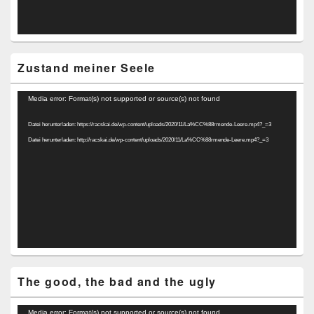
Zustand meiner Seele
Video-
Media error: Format(s) not supported or source(s) not found
Player
Datei herunterladen: https://racskai.de/wp-content/uploads/2020/11/La%CC%88rmende-Leere.mp4?_=3
Datei herunterladen: http://racskai.de/wp-content/uploads/2020/11/La%CC%88rmende-Leere.mp4?_=3
The good, the bad and the ugly
Video-
Media error: Format(s) not supported or source(s) not found