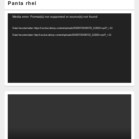
Panta rhei
Video-
Media error: Format(s) not supported or source(s) not found
Player
Datei herunterladen: https://racskai.de/wp-content/uploads/2019/07/20190722_212815.mp4?_=13
Datei herunterladen: http://racskai.de/wp-content/uploads/2019/07/20190722_212815.mp4?_=13