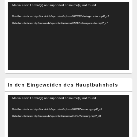
Video-
Media error: Format(s) not supported or source(s) not found
Player
Datei herunterladen: https://racskai.de/wp-content/uploads/2020/02/Schwiegermutter.mp4?_=7
Datei herunterladen: http://racskai.de/wp-content/uploads/2020/02/Schwiegermutter.mp4?_=7
In den Eingeweiden des Hauptbahnhofs
Video-
Media error: Format(s) not supported or source(s) not found
Player
Datei herunterladen: https://racskai.de/wp-content/uploads/2019/11/Verdauung.mp4?_=8
Datei herunterladen: http://racskai.de/wp-content/uploads/2019/11/Verdauung.mp4?_=8