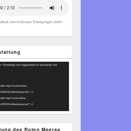
dtrack zum Grafischen Trainingslager (2009)
stattung
r: Format(s) not supported or source(s) not
laden: https://racskai.de/wp-
ds/2020/12/Luftbestattung.mp4?_=1
laden: http://racskai.de/wp-
ds/2020/12/Luftbestattung.mp4?_=1
ilung des Roten Meeres