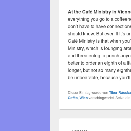
At the Café Ministry in Vienn
everything you go to a coffeeh
don’t have to have connections
should know. But even if it’s u
Café Ministry is that when you’
Ministry, which is lounging aro
and threatening to punch anyon
better to order an eighth of a 
longer, but not so many eighth
be unbearable, because you’ll
Dieser Eintrag wurde von
Tibor Rácska
Cafés
,
Wien
verschlagwortet. Setze ei
Beitragsnavigation
Vorheriger
←
Vorherige