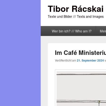
Tibor Rácskai
Texte und Bilder /// Texts and Images
Primäres
Wer bin ich? /// Who am I?
Mei
Menü
Im Café Minister
Veröffentlicht am
21. September 2024