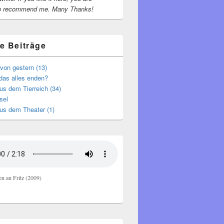
o recommend me.
Many Thanks!
e Beiträge
von gestern (13)
das alles enden?
s dem Tierreich (34)
sel
us dem Theater (1)
en an Fritz (2009)