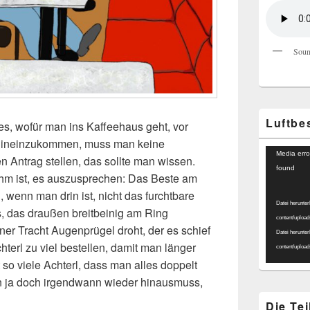
Soun
Luftbe
les, wofür man ins Kaffeehaus geht, vor
hineinzukommen, muss man keine
Video-
Media erro
Antrag stellen, das sollte man wissen.
Player
found
m ist, es auszusprechen: Das Beste am
, wenn man drin ist, nicht das furchtbare
Datei herunter
, das draußen breitbeinig am Ring
content/uploa
ner Tracht Augenprügel droht, der es schief
Datei herunter
hterl zu viel bestellen, damit man länger
content/uploa
 so viele Achterl, dass man alles doppelt
an ja doch irgendwann wieder hinausmuss,
Die Te