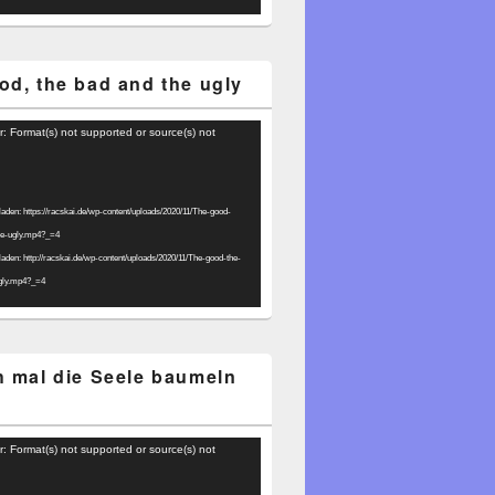
od, the bad and the ugly
r: Format(s) not supported or source(s) not
laden: https://racskai.de/wp-content/uploads/2020/11/The-good-
he-ugly.mp4?_=4
laden: http://racskai.de/wp-content/uploads/2020/11/The-good-the-
gly.mp4?_=4
h mal die Seele baumeln
r: Format(s) not supported or source(s) not