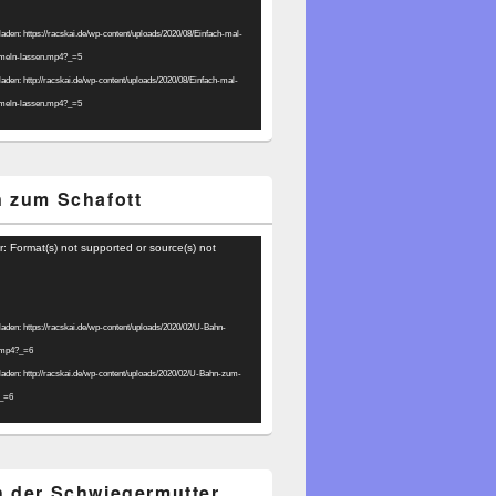
laden: https://racskai.de/wp-content/uploads/2020/08/Einfach-mal-
umeln-lassen.mp4?_=5
laden: http://racskai.de/wp-content/uploads/2020/08/Einfach-mal-
umeln-lassen.mp4?_=5
 zum Schafott
r: Format(s) not supported or source(s) not
laden: https://racskai.de/wp-content/uploads/2020/02/U-Bahn-
.mp4?_=6
laden: http://racskai.de/wp-content/uploads/2020/02/U-Bahn-zum-
?_=6
 der Schwiegermutter