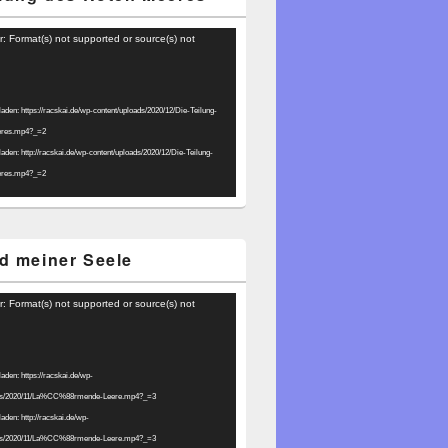
r: Format(s) not supported or source(s) not
laden: https://racskai.de/wp-content/uploads/2020/12/Die-Teilung-
eres.mp4?_=2
laden: http://racskai.de/wp-content/uploads/2020/12/Die-Teilung-
eres.mp4?_=2
d meiner Seele
r: Format(s) not supported or source(s) not
laden: https://racskai.de/wp-
ads/2020/11/La%CC%88rmende-Leere.mp4?_=3
laden: http://racskai.de/wp-
ads/2020/11/La%CC%88rmende-Leere.mp4?_=3