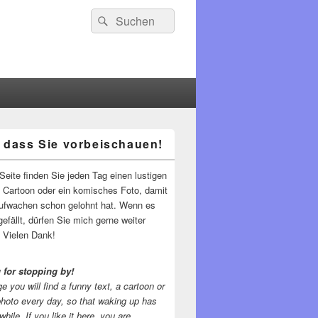
Suchen
Suchen
nach:
 dass Sie vorbeischauen!
-
ch
Seite finden Sie jeden Tag einen lustigen
n Cartoon oder ein komisches Foto, damit
ufwachen schon gelohnt hat. Wenn es
gefällt, dürfen Sie mich gerne weiter
 Vielen Dank!
 for stopping by!
e you will find a funny text, a cartoon or
photo every day, so that waking up has
while.
If you like it here, you are