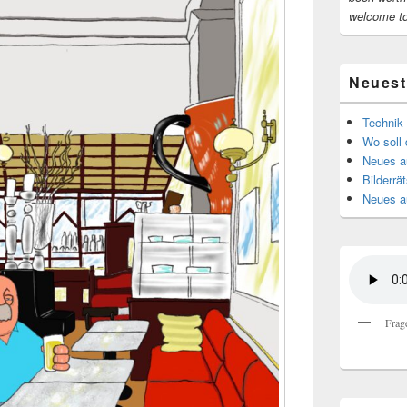
welcome t
Neuest
Technik 
Wo soll 
Neues au
Bilderrät
Neues a
Frag