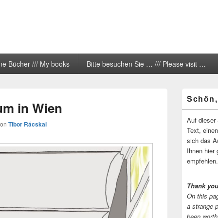
ne Bücher /// My books
Bitte besuchen Sie … /// Please visit …
Primärer
Schön,
Seitenleisten
ium in Wien
Widgetberei
Auf dieser 
von
Tibor Rácskai
Text, eine
sich das A
Ihnen hier 
empfehlen.
Thank you
On this pag
a strange 
been worth