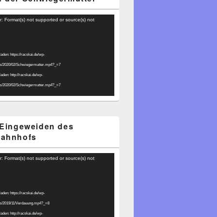
r: Format(s) not supported or source(s) not
laden: https://racskai.de/wp-
ds/2020/02/Schwiegermutter.mp4?_=7
laden: http://racskai.de/wp-
ds/2020/02/Schwiegermutter.mp4?_=7
 Eingeweiden des
bahnhofs
r: Format(s) not supported or source(s) not
laden: https://racskai.de/wp-
ds/2019/11/Verdauung.mp4?_=8
laden: http://racskai.de/wp-