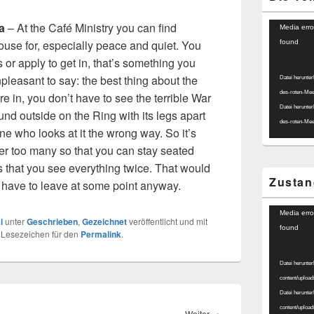
Video-
a
– At the Café Ministry you can find
Media erro
Player
ouse for, especially peace and quiet. You
found
 or apply to get in, that’s something you
npleasant to say: the best thing about the
Datei herunter
des-roten-Me
re in, you don’t have to see the terrible War
Datei herunter
und outside on the Ring with its legs apart
des-roten-Me
e who looks at it the wrong way. So it’s
liter too many so that you can stay seated
s that you see everything twice. That would
Zustan
 have to leave at some point anyway.
Video-
Media erro
i
unter
Geschrieben
,
Gezeichnet
veröffentlicht und mit
Player
found
n Lesezeichen für den
Permalink
.
Datei herunter
content/uplo
Datei herunter
content/uplo
Nächster
Weiter
→