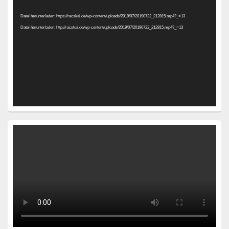
Player
Datei herunterladen: https://racskai.de/wp-content/uploads/2019/07/20190722_212815.mp4?_=13
Datei herunterladen: http://racskai.de/wp-content/uploads/2019/07/20190722_212815.mp4?_=13