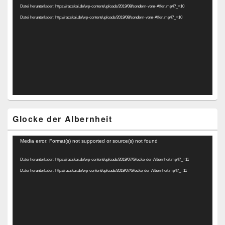
Datei herunterladen: https://racskai.de/wp-content/uploads/2019/08/sondern-vom-Affen.mp4?_=10
Datei herunterladen: http://racskai.de/wp-content/uploads/2019/08/sondern-vom-Affen.mp4?_=10
Glocke der Albernheit
Video-
Media error: Format(s) not supported or source(s) not found
Player
Datei herunterladen: https://racskai.de/wp-content/uploads/2019/07/Glocke-der-Albernheit.mp4?_=11
Datei herunterladen: http://racskai.de/wp-content/uploads/2019/07/Glocke-der-Albernheit.mp4?_=11