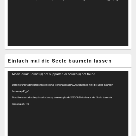
Einfach mal die Seele baumeln lassen
Video-
Media error: Format(s) not supported or source(s) not found
Player
Datei herunterladen: https://racskai.de/wp-content/uploads/2020/08/Einfach-mal-die-Seele-baumeln-
lassen.mp4?_=5
Datei herunterladen: http://racskai.de/wp-content/uploads/2020/08/Einfach-mal-die-Seele-baumeln-
lassen.mp4?_=5