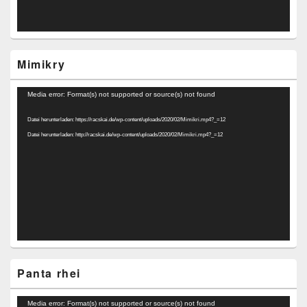
Mimikry
Video-
Media error: Format(s) not supported or source(s) not found
Player
Datei herunterladen: https://racskai.de/wp-content/uploads/2020/02/Mimikri.mp4?_=12
Datei herunterladen: http://racskai.de/wp-content/uploads/2020/02/Mimikri.mp4?_=12
Panta rhei
Video-
Media error: Format(s) not supported or source(s) not found