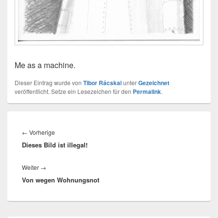
Me as a machine.
Dieser Eintrag wurde von
Tibor Rácskai
unter
Gezeichnet
veröffentlicht. Setze ein Lesezeichen für den
Permalink
.
Beitragsnavigation
Vorheriger
←
Vorherige
Dieses Bild ist illegal!
Beitrag:
Nächster
Weiter
→
Von wegen Wohnungsnot
Beitrag: