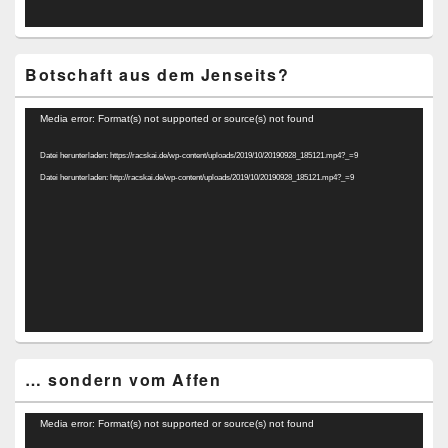
Botschaft aus dem Jenseits?
Video-
Media error: Format(s) not supported or source(s) not found
Player
Datei herunterladen: https://racskai.de/wp-content/uploads/2019/10/20190928_185121.mp4?_=9
Datei herunterladen: http://racskai.de/wp-content/uploads/2019/10/20190928_185121.mp4?_=9
… sondern vom Affen
Video-
Media error: Format(s) not supported or source(s) not found
Player