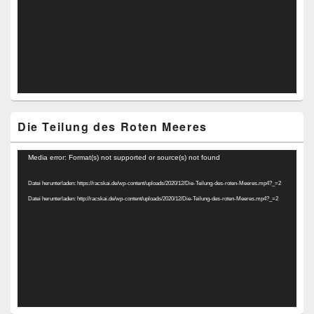
Die Teilung des Roten Meeres
Video-
Media error: Format(s) not supported or source(s) not found
Player
Datei herunterladen: https://racskai.de/wp-content/uploads/2020/12/Die-Teilung-des-roten-Meeres.mp4?_=2
Datei herunterladen: http://racskai.de/wp-content/uploads/2020/12/Die-Teilung-des-roten-Meeres.mp4?_=2