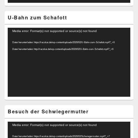
U-Bahn zum Schafott
Video-
Media error: Format(s) not supported or source(s) not found
Player
Datei herunterladen: https://racskai.de/wp-content/uploads/2020/02/U-Bahn-zum-Schafott.mp4?_=6
Datei herunterladen: http://racskai.de/wp-content/uploads/2020/02/U-Bahn-zum-Schafott.mp4?_=6
Besuch der Schwiegermutter
Video-
Media error: Format(s) not supported or source(s) not found
Player
Datei herunterladen: https://racskai.de/wp-content/uploads/2020/02/Schwiegermutter.mp4?_=7