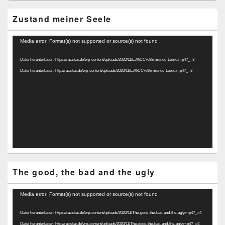
Zustand meiner Seele
Video-
Media error: Format(s) not supported or source(s) not found
Player
Datei herunterladen: https://racskai.de/wp-content/uploads/2020/11/La%CC%88rmende-Leere.mp4?_=3
Datei herunterladen: http://racskai.de/wp-content/uploads/2020/11/La%CC%88rmende-Leere.mp4?_=3
The good, the bad and the ugly
Video-
Media error: Format(s) not supported or source(s) not found
Player
Datei herunterladen: https://racskai.de/wp-content/uploads/2020/11/The-good-the-bad-and-the-ugly.mp4?_=4
Datei herunterladen: http://racskai.de/wp-content/uploads/2020/11/The-good-the-bad-and-the-ugly.mp4?_=4