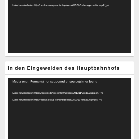
Datei herunterladen: http://racskai.de/wp-content/uploads/2020/02/Schwiegermutter.mp4?_=7
In den Eingeweiden des Hauptbahnhofs
Video-
Media error: Format(s) not supported or source(s) not found
Player
Datei herunterladen: https://racskai.de/wp-content/uploads/2019/11/Verdauung.mp4?_=8
Datei herunterladen: http://racskai.de/wp-content/uploads/2019/11/Verdauung.mp4?_=8