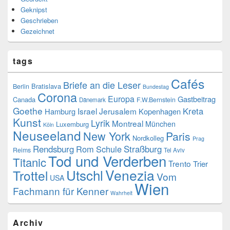
Geknipst
Geschrieben
Gezeichnet
tags
Cafés
Briefe an die Leser
Bratislava
Berlin
Bundestag
Corona
Europa
Gastbeitrag
Canada
F.W.Bernstein
Dänemark
Goethe
Kreta
Israel
Jerusalem
Hamburg
Kopenhagen
Kunst
Lyrik
Montreal
München
Luxemburg
Köln
Neuseeland
New York
Paris
Nordkolleg
Prag
Rendsburg
Rom
Schule
Straßburg
Reims
Tel Aviv
Tod und Verderben
Titanic
Trento
Trier
Utschl
Venezia
Trottel
Vom
USA
Wien
Fachmann für Kenner
Wahrheit
Archiv