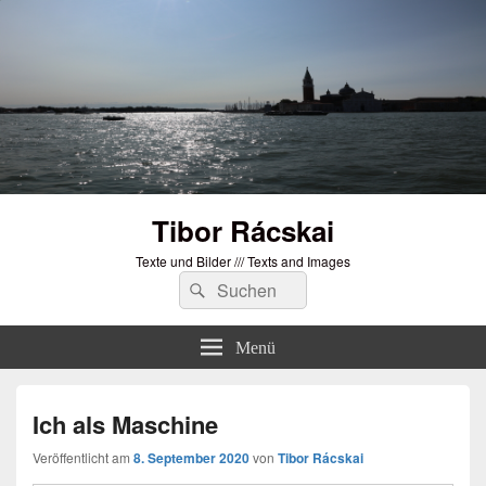
Tibor Rácskai
Texte und Bilder /// Texts and Images
Suchen
Suchen
nach:
Menü
Ich als Maschine
Veröffentlicht am
8. September 2020
von
Tibor Rácskai