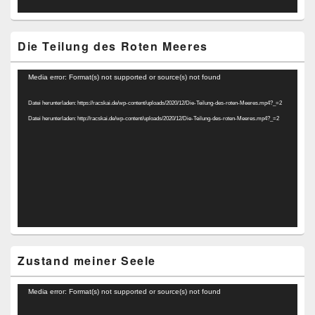
Die Teilung des Roten Meeres
Video-
Media error: Format(s) not supported or source(s) not found
Player
Datei herunterladen: https://racskai.de/wp-content/uploads/2020/12/Die-Teilung-des-roten-Meeres.mp4?_=2
Datei herunterladen: http://racskai.de/wp-content/uploads/2020/12/Die-Teilung-des-roten-Meeres.mp4?_=2
Zustand meiner Seele
Video-
Media error: Format(s) not supported or source(s) not found
Player