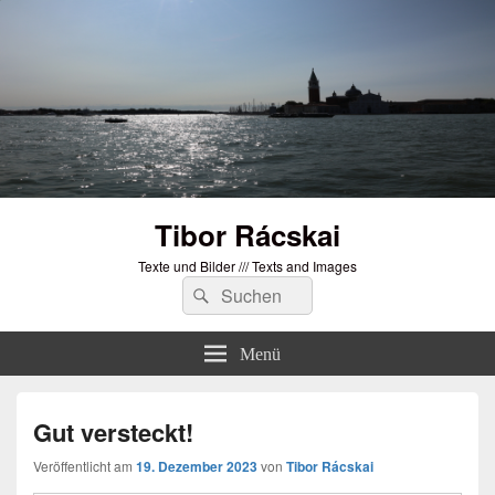
Tibor Rácskai
Texte und Bilder /// Texts and Images
Suchen
Suchen
nach:
Menü
Gut versteckt!
Veröffentlicht am
19. Dezember 2023
von
Tibor Rácskai