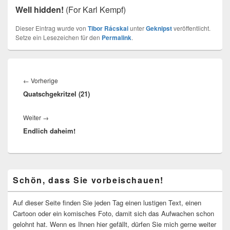
Well hidden!
(For Karl Kempf)
Dieser Eintrag wurde von
Tibor Rácskai
unter
Geknipst
veröffentlicht.
Setze ein Lesezeichen für den
Permalink
.
Beitragsnavigation
Vorheriger
←
Vorherige
Quatschgekritzel (21)
Beitrag:
Nächster
Weiter
→
Endlich daheim!
Beitrag:
Primärer
Schön, dass Sie vorbeischauen!
Seitenleisten-
Widgetbereich
Auf dieser Seite finden Sie jeden Tag einen lustigen Text, einen
Cartoon oder ein komisches Foto, damit sich das Aufwachen schon
gelohnt hat. Wenn es Ihnen hier gefällt, dürfen Sie mich gerne weiter