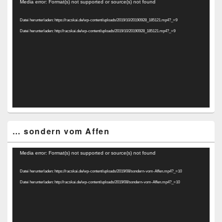
Video-
Media error: Format(s) not supported or source(s) not found
Player
Datei herunterladen: https://racskai.de/wp-content/uploads/2019/10/20190928_185121.mp4?_=9
Datei herunterladen: http://racskai.de/wp-content/uploads/2019/10/20190928_185121.mp4?_=9
… sondern vom Affen
Video-
Media error: Format(s) not supported or source(s) not found
Player
Datei herunterladen: https://racskai.de/wp-content/uploads/2019/08/sondern-vom-Affen.mp4?_=10
Datei herunterladen: http://racskai.de/wp-content/uploads/2019/08/sondern-vom-Affen.mp4?_=10