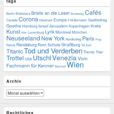
tags
Cafés
Briefe an die Leser
Bratislava
Berlin
Bundestag
Corona
Europa
Gastbeitrag
Canada
F.W.Bernstein
Dänemark
Goethe
Kreta
Israel
Jerusalem
Hamburg
Kopenhagen
Kunst
Lyrik
Montreal
München
Luxemburg
Köln
Neuseeland
New York
Paris
Nordkolleg
Prag
Rendsburg
Rom
Schule
Straßburg
Reims
Tel Aviv
Tod und Verderben
Titanic
Trento
Trier
Utschl
Venezia
Trottel
Vom
USA
Wien
Fachmann für Kenner
Wahrheit
Archiv
Archiv
Rechtliches