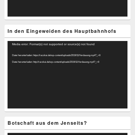
In den Eingeweiden des Hauptbahnhofs
Video-
Media error: Format(s) not supported or source(s) not found
Player
Datei herunterladen: https://racskai.de/wp-content/uploads/2019/11/Verdauung.mp4?_=8
Datei herunterladen: http://racskai.de/wp-content/uploads/2019/11/Verdauung.mp4?_=8
Botschaft aus dem Jenseits?