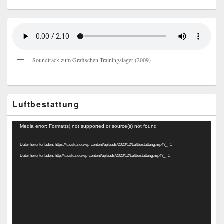
Soundtrack zum Grafischen Trainingslager (2009)
Luftbestattung
Video-
Media error: Format(s) not supported or source(s) not found
Player
Datei herunterladen: https://racskai.de/wp-content/uploads/2020/12/Luftbestattung.mp4?_=1
Datei herunterladen: http://racskai.de/wp-content/uploads/2020/12/Luftbestattung.mp4?_=1