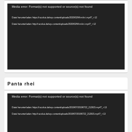
Video-
Media error: Format(s) not supported or source(s) not found
Player
Datei herunterladen: https://racskai.de/wp-content/uploads/2020/02/Mimikri.mp4?_=12
Datei herunterladen: http://racskai.de/wp-content/uploads/2020/02/Mimikri.mp4?_=12
Panta rhei
Video-
Media error: Format(s) not supported or source(s) not found
Player
Datei herunterladen: https://racskai.de/wp-content/uploads/2019/07/20190722_212815.mp4?_=13
Datei herunterladen: http://racskai.de/wp-content/uploads/2019/07/20190722_212815.mp4?_=13