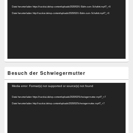
Player
Datei herunterladen: https://racskai.de/wp-content/uploads/2020/02/U-Bahn-zum-Schafott.mp4?_=6
Datei herunterladen: http://racskai.de/wp-content/uploads/2020/02/U-Bahn-zum-Schafott.mp4?_=6
Besuch der Schwiegermutter
Video-
Media error: Format(s) not supported or source(s) not found
Player
Datei herunterladen: https://racskai.de/wp-content/uploads/2020/02/Schwiegermutter.mp4?_=7
Datei herunterladen: http://racskai.de/wp-content/uploads/2020/02/Schwiegermutter.mp4?_=7