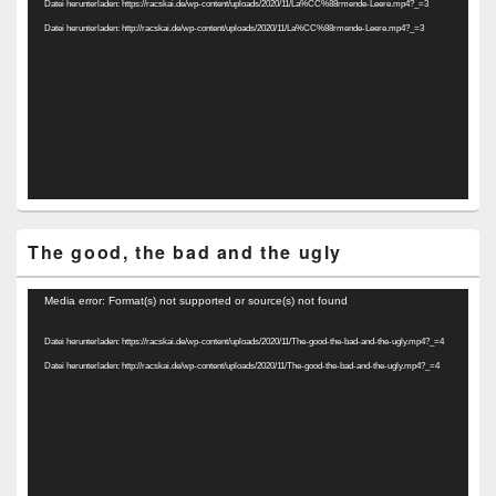
Datei herunterladen: https://racskai.de/wp-content/uploads/2020/11/La%CC%88rmende-Leere.mp4?_=3
Datei herunterladen: http://racskai.de/wp-content/uploads/2020/11/La%CC%88rmende-Leere.mp4?_=3
The good, the bad and the ugly
Video-
Media error: Format(s) not supported or source(s) not found
Player
Datei herunterladen: https://racskai.de/wp-content/uploads/2020/11/The-good-the-bad-and-the-ugly.mp4?_=4
Datei herunterladen: http://racskai.de/wp-content/uploads/2020/11/The-good-the-bad-and-the-ugly.mp4?_=4