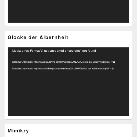
Glocke der Albernheit
Video-
Media error: Format(s) not supported or source(s) not found
Player
Datei herunterladen: https://racskai.de/wp-content/uploads/2019/07/Glocke-der-Albernheit.mp4?_=11
Datei herunterladen: http://racskai.de/wp-content/uploads/2019/07/Glocke-der-Albernheit.mp4?_=11
Mimikry