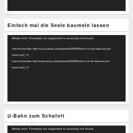
Einfach mal die Seele baumeln lassen
Video-
Media error: Format(s) not supported or source(s) not found
Player
Datei herunterladen: https://racskai.de/wp-content/uploads/2020/08/Einfach-mal-die-Seele-baumeln-
lassen.mp4?_=5
Datei herunterladen: http://racskai.de/wp-content/uploads/2020/08/Einfach-mal-die-Seele-baumeln-
lassen.mp4?_=5
U-Bahn zum Schafott
Video-
Media error: Format(s) not supported or source(s) not found