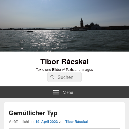
Tibor Rácskai
Texte und Bilder /// Texts and Images
Suchen
Suchen
nach:
Menü
Gemütlicher Typ
Veröffentlicht am
19. April 2023
von
Tibor Rácskai