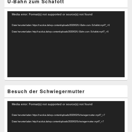
U-Bahn zum Schafott
Video-
Media error: Format(s) not supported or source(s) not found
Player
Datei herunterladen: https://racskai.de/wp-content/uploads/2020/02/U-Bahn-zum-Schafott.mp4?_=6
Datei herunterladen: http://racskai.de/wp-content/uploads/2020/02/U-Bahn-zum-Schafott.mp4?_=6
Besuch der Schwiegermutter
Video-
Media error: Format(s) not supported or source(s) not found
Player
Datei herunterladen: https://racskai.de/wp-content/uploads/2020/02/Schwiegermutter.mp4?_=7
Datei herunterladen: http://racskai.de/wp-content/uploads/2020/02/Schwiegermutter.mp4?_=7