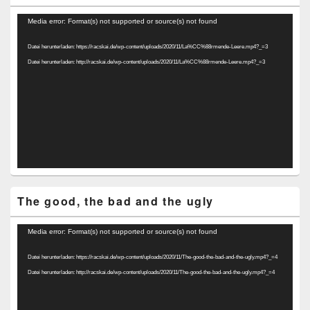
Video-
Media error: Format(s) not supported or source(s) not found
Player
Datei herunterladen: https://racskai.de/wp-content/uploads/2020/11/La%CC%88rmende-Leere.mp4?_=3
Datei herunterladen: http://racskai.de/wp-content/uploads/2020/11/La%CC%88rmende-Leere.mp4?_=3
The good, the bad and the ugly
Video-
Media error: Format(s) not supported or source(s) not found
Player
Datei herunterladen: https://racskai.de/wp-content/uploads/2020/11/The-good-the-bad-and-the-ugly.mp4?_=4
Datei herunterladen: http://racskai.de/wp-content/uploads/2020/11/The-good-the-bad-and-the-ugly.mp4?_=4