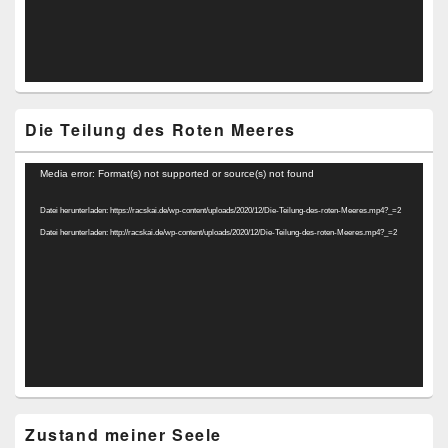
Die Teilung des Roten Meeres
Video-
Media error: Format(s) not supported or source(s) not found
Player
Datei herunterladen: https://racskai.de/wp-content/uploads/2020/12/Die-Teilung-des-roten-Meeres.mp4?_=2
Datei herunterladen: http://racskai.de/wp-content/uploads/2020/12/Die-Teilung-des-roten-Meeres.mp4?_=2
Zustand meiner Seele