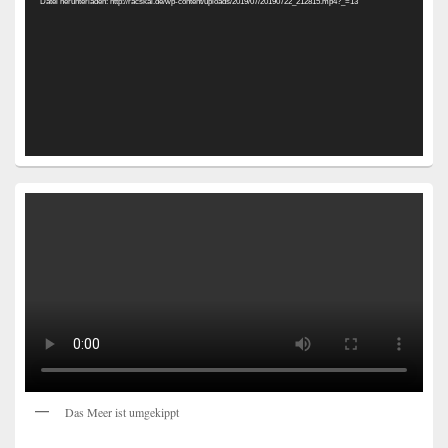
Datei herunterladen: http://racskai.de/wp-content/uploads/2019/07/20190722_212815.mp4?_=13
Das Meer ist umgekippt