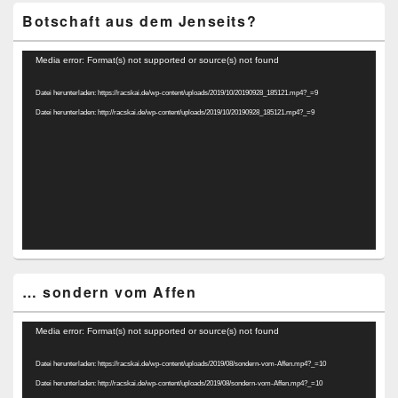
Botschaft aus dem Jenseits?
Video-
Media error: Format(s) not supported or source(s) not found
Player
Datei herunterladen: https://racskai.de/wp-content/uploads/2019/10/20190928_185121.mp4?_=9
Datei herunterladen: http://racskai.de/wp-content/uploads/2019/10/20190928_185121.mp4?_=9
… sondern vom Affen
Video-
Media error: Format(s) not supported or source(s) not found
Player
Datei herunterladen: https://racskai.de/wp-content/uploads/2019/08/sondern-vom-Affen.mp4?_=10
Datei herunterladen: http://racskai.de/wp-content/uploads/2019/08/sondern-vom-Affen.mp4?_=10