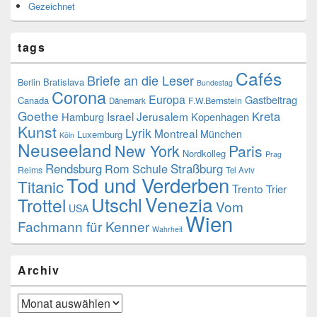
Gezeichnet
tags
Cafés
Briefe an die Leser
Bratislava
Berlin
Bundestag
Corona
Europa
Gastbeitrag
Canada
F.W.Bernstein
Dänemark
Goethe
Kreta
Israel
Jerusalem
Hamburg
Kopenhagen
Kunst
Lyrik
Montreal
München
Luxemburg
Köln
Neuseeland
New York
Paris
Nordkolleg
Prag
Rendsburg
Rom
Schule
Straßburg
Reims
Tel Aviv
Tod und Verderben
Titanic
Trento
Trier
Utschl
Venezia
Trottel
Vom
USA
Wien
Fachmann für Kenner
Wahrheit
Archiv
Archiv