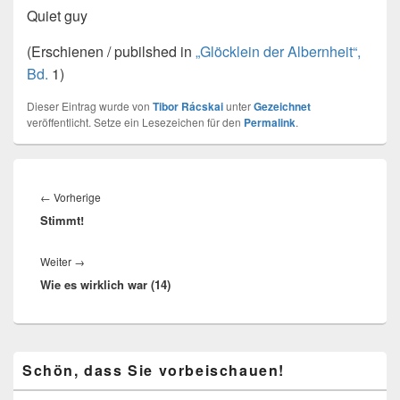
Quiet guy
(Erschienen / pubilshed in
„Glöcklein der Albernheit“,
Bd.
1)
Dieser Eintrag wurde von
Tibor Rácskai
unter
Gezeichnet
veröffentlicht. Setze ein Lesezeichen für den
Permalink
.
Beitragsnavigation
Vorheriger
←
Vorherige
Stimmt!
Beitrag:
Nächster
Weiter
→
Wie es wirklich war (14)
Beitrag:
Primärer
Schön, dass Sie vorbeischauen!
Seitenleisten-
Widgetbereich