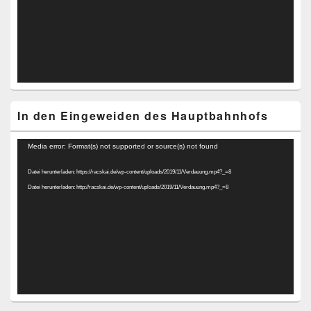
In den Eingeweiden des Hauptbahnhofs
Video-
Media error: Format(s) not supported or source(s) not found
Player
Datei herunterladen: https://racskai.de/wp-content/uploads/2019/11/Verdauung.mp4?_=8
Datei herunterladen: http://racskai.de/wp-content/uploads/2019/11/Verdauung.mp4?_=8