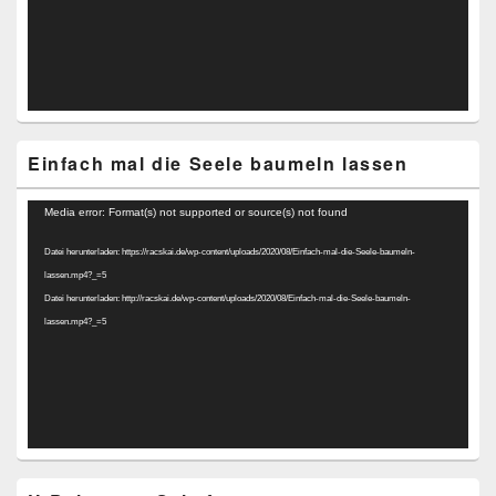
Einfach mal die Seele baumeln lassen
Video-
Media error: Format(s) not supported or source(s) not found
Player
Datei herunterladen: https://racskai.de/wp-content/uploads/2020/08/Einfach-mal-die-Seele-baumeln-
lassen.mp4?_=5
Datei herunterladen: http://racskai.de/wp-content/uploads/2020/08/Einfach-mal-die-Seele-baumeln-
lassen.mp4?_=5