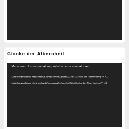
Glocke der Albernheit
Video-
Media error: Format(s) not supported or source(s) not found
Player
Datei herunterladen: https://racskai.de/wp-content/uploads/2019/07/Glocke-der-Albernheit.mp4?_=11
Datei herunterladen: http://racskai.de/wp-content/uploads/2019/07/Glocke-der-Albernheit.mp4?_=11