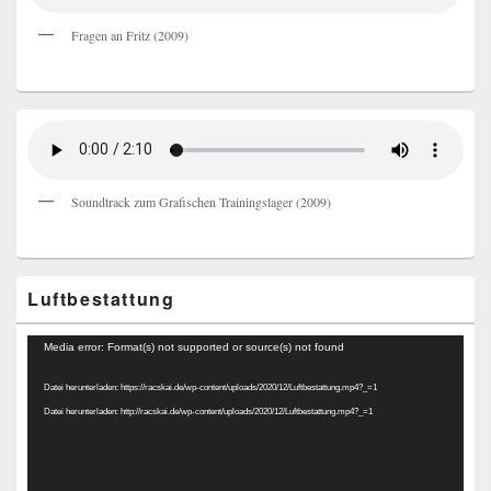
Fragen an Fritz (2009)
Soundtrack zum Grafischen Trainingslager (2009)
Luftbestattung
Video-
Media error: Format(s) not supported or source(s) not found
Player
Datei herunterladen: https://racskai.de/wp-content/uploads/2020/12/Luftbestattung.mp4?_=1
Datei herunterladen: http://racskai.de/wp-content/uploads/2020/12/Luftbestattung.mp4?_=1