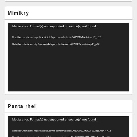
Mimikry
Video-
Media error: Format(s) not supported or source(s) not found
Player
Datei herunterladen: https://racskai.de/wp-content/uploads/2020/02/Mimikri.mp4?_=12
Datei herunterladen: http://racskai.de/wp-content/uploads/2020/02/Mimikri.mp4?_=12
Panta rhei
Video-
Media error: Format(s) not supported or source(s) not found
Player
Datei herunterladen: https://racskai.de/wp-content/uploads/2019/07/20190722_212815.mp4?_=13