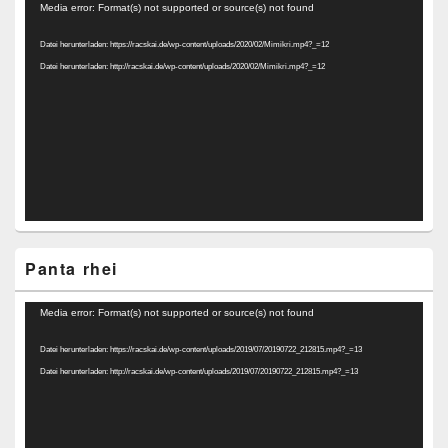
Video-
Media error: Format(s) not supported or source(s) not found
Player
Datei herunterladen: https://racskai.de/wp-content/uploads/2020/02/Mimikri.mp4?_=12
Datei herunterladen: http://racskai.de/wp-content/uploads/2020/02/Mimikri.mp4?_=12
Panta rhei
Video-
Media error: Format(s) not supported or source(s) not found
Player
Datei herunterladen: https://racskai.de/wp-content/uploads/2019/07/20190722_212815.mp4?_=13
Datei herunterladen: http://racskai.de/wp-content/uploads/2019/07/20190722_212815.mp4?_=13