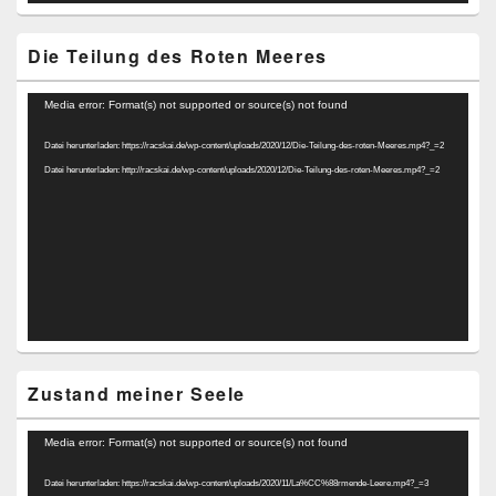
Die Teilung des Roten Meeres
Video-
Media error: Format(s) not supported or source(s) not found
Player
Datei herunterladen: https://racskai.de/wp-content/uploads/2020/12/Die-Teilung-des-roten-Meeres.mp4?_=2
Datei herunterladen: http://racskai.de/wp-content/uploads/2020/12/Die-Teilung-des-roten-Meeres.mp4?_=2
Zustand meiner Seele
Video-
Media error: Format(s) not supported or source(s) not found
Player
Datei herunterladen: https://racskai.de/wp-content/uploads/2020/11/La%CC%88rmende-Leere.mp4?_=3