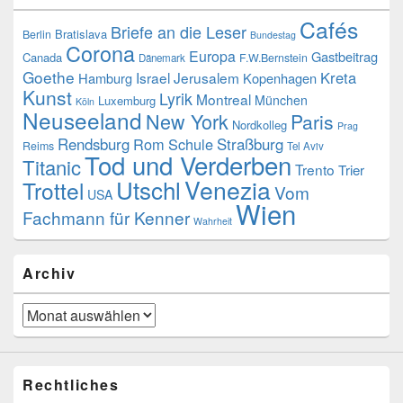
Cafés
Briefe an die Leser
Bratislava
Berlin
Bundestag
Corona
Europa
Gastbeitrag
Canada
F.W.Bernstein
Dänemark
Goethe
Kreta
Israel
Jerusalem
Hamburg
Kopenhagen
Kunst
Lyrik
Montreal
München
Luxemburg
Köln
Neuseeland
New York
Paris
Nordkolleg
Prag
Rendsburg
Rom
Schule
Straßburg
Reims
Tel Aviv
Tod und Verderben
Titanic
Trento
Trier
Venezia
Utschl
Trottel
Vom
USA
Wien
Fachmann für Kenner
Wahrheit
Archiv
Archiv
Rechtliches