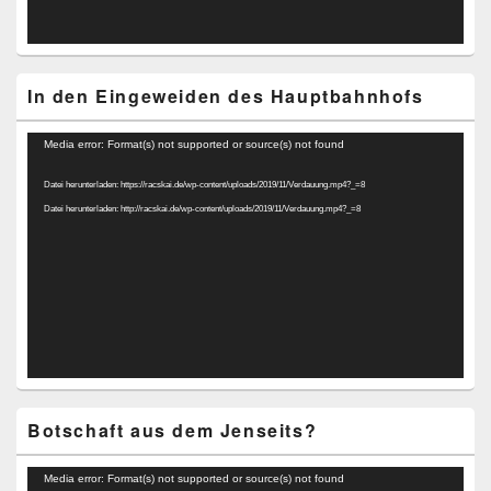
In den Eingeweiden des Hauptbahnhofs
Video-
Media error: Format(s) not supported or source(s) not found
Player
Datei herunterladen: https://racskai.de/wp-content/uploads/2019/11/Verdauung.mp4?_=8
Datei herunterladen: http://racskai.de/wp-content/uploads/2019/11/Verdauung.mp4?_=8
Botschaft aus dem Jenseits?
Video-
Media error: Format(s) not supported or source(s) not found