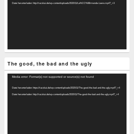
Datei herunterladen: http://racskai.de/wp-content/uploads/2020/11/La%CC%88rmende-Leere.mp4?_=3
The good, the bad and the ugly
Video-
Media error: Format(s) not supported or source(s) not found
Player
Datei herunterladen: https://racskai.de/wp-content/uploads/2020/11/The-good-the-bad-and-the-ugly.mp4?_=4
Datei herunterladen: http://racskai.de/wp-content/uploads/2020/11/The-good-the-bad-and-the-ugly.mp4?_=4