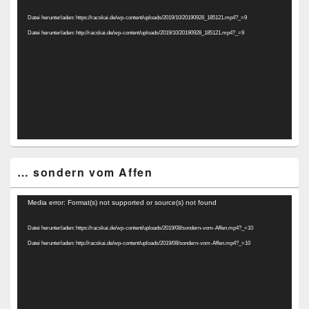
Player
Datei herunterladen: https://racskai.de/wp-content/uploads/2019/10/20190928_185121.mp4?_=9
Datei herunterladen: http://racskai.de/wp-content/uploads/2019/10/20190928_185121.mp4?_=9
… sondern vom Affen
Video-
Media error: Format(s) not supported or source(s) not found
Player
Datei herunterladen: https://racskai.de/wp-content/uploads/2019/08/sondern-vom-Affen.mp4?_=10
Datei herunterladen: http://racskai.de/wp-content/uploads/2019/08/sondern-vom-Affen.mp4?_=10