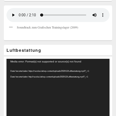
Soundtrack zum Grafischen Trainingslager (2009)
Luftbestattung
Video-
Media error: Format(s) not supported or source(s) not found
Player
Datei herunterladen: https://racskai.de/wp-content/uploads/2020/12/Luftbestattung.mp4?_=1
Datei herunterladen: http://racskai.de/wp-content/uploads/2020/12/Luftbestattung.mp4?_=1