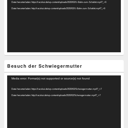
Datei herunterladen: https://racskai.de/wp-content/uploads/2020/02/U-Bahn-zum-Schafott.mp4?_=6
Datei herunterladen: http://racskai.de/wp-content/uploads/2020/02/U-Bahn-zum-Schafott.mp4?_=6
Besuch der Schwiegermutter
Video-
Media error: Format(s) not supported or source(s) not found
Player
Datei herunterladen: https://racskai.de/wp-content/uploads/2020/02/Schwiegermutter.mp4?_=7
Datei herunterladen: http://racskai.de/wp-content/uploads/2020/02/Schwiegermutter.mp4?_=7