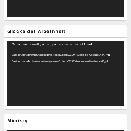
Glocke der Albernheit
Video-
Media error: Format(s) not supported or source(s) not found
Player
Datei herunterladen: https://racskai.de/wp-content/uploads/2019/07/Glocke-der-Albernheit.mp4?_=11
Datei herunterladen: http://racskai.de/wp-content/uploads/2019/07/Glocke-der-Albernheit.mp4?_=11
Mimikry