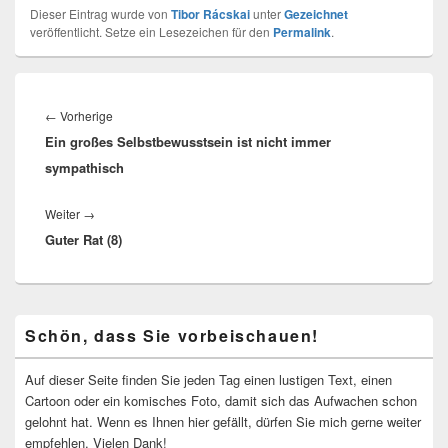
Dieser Eintrag wurde von
Tibor Rácskai
unter
Gezeichnet
veröffentlicht. Setze ein Lesezeichen für den
Permalink
.
Beitragsnavigation
Vorheriger
←
Vorherige
Ein großes Selbstbewusstsein ist nicht immer
Beitrag:
sympathisch
Nächster
Weiter
→
Guter Rat (8)
Beitrag:
Primärer
Schön, dass Sie vorbeischauen!
Seitenleisten-
Widgetbereich
Auf dieser Seite finden Sie jeden Tag einen lustigen Text, einen
Cartoon oder ein komisches Foto, damit sich das Aufwachen schon
gelohnt hat. Wenn es Ihnen hier gefällt, dürfen Sie mich gerne weiter
empfehlen. Vielen Dank!