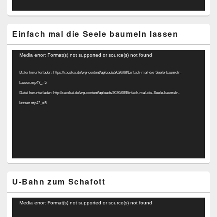
Einfach mal die Seele baumeln lassen
Video-
Media error: Format(s) not supported or source(s) not found
Player
Datei herunterladen: https://racskai.de/wp-content/uploads/2020/08/Einfach-mal-die-Seele-baumeln-
lassen.mp4?_=5
Datei herunterladen: http://racskai.de/wp-content/uploads/2020/08/Einfach-mal-die-Seele-baumeln-
lassen.mp4?_=5
U-Bahn zum Schafott
Video-
Media error: Format(s) not supported or source(s) not found
Player