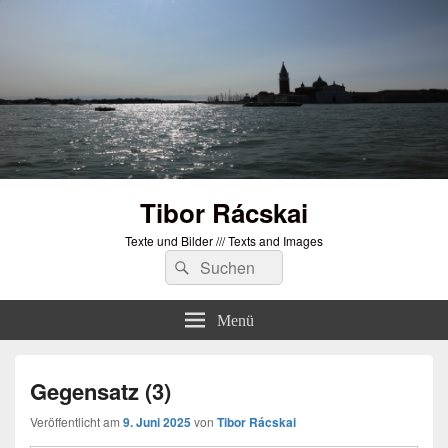
Tibor Rácskai
Texte und Bilder /// Texts and Images
Suchen
Suchen
nach:
Menü
Gegensatz (3)
Veröffentlicht am
9. Juni 2025
von
Tibor Rácskai