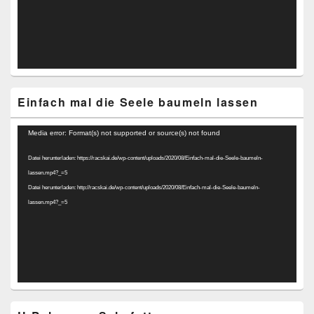
Einfach mal die Seele baumeln lassen
Video-
Media error: Format(s) not supported or source(s) not found
Player
Datei herunterladen: https://racskai.de/wp-content/uploads/2020/08/Einfach-mal-die-Seele-baumeln-
lassen.mp4?_=5
Datei herunterladen: http://racskai.de/wp-content/uploads/2020/08/Einfach-mal-die-Seele-baumeln-
lassen.mp4?_=5