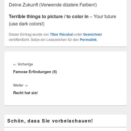
Deine Zukunft (Verwende düstere Farben!)
Terrible things to picture / to color in
– Your future
(use dark colors!)
Dieser Eintrag wurde von
Tibor Rácskai
unter
Gezeichnet
veröffentlicht. Setze ein Lesezeichen für den
Permalink
.
Beitragsnavigation
Vorheriger
←
Vorherige
Famose Erfindungen (4)
Beitrag:
Nächster
Weiter
→
Recht hat sie!
Beitrag:
Primärer
Schön, dass Sie vorbeischauen!
Seitenleisten-
Widgetbereich