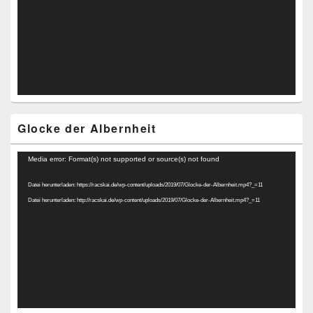
Glocke der Albernheit
Video-
Media error: Format(s) not supported or source(s) not found
Player
Datei herunterladen: https://racskai.de/wp-content/uploads/2019/07/Glocke-der-Albernheit.mp4?_=11
Datei herunterladen: http://racskai.de/wp-content/uploads/2019/07/Glocke-der-Albernheit.mp4?_=11