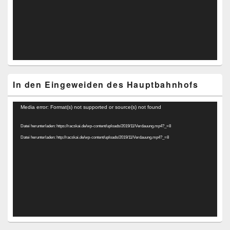
In den Eingeweiden des Hauptbahnhofs
Video-
Media error: Format(s) not supported or source(s) not found
Player
Datei herunterladen: https://racskai.de/wp-content/uploads/2019/11/Verdauung.mp4?_=8
Datei herunterladen: http://racskai.de/wp-content/uploads/2019/11/Verdauung.mp4?_=8