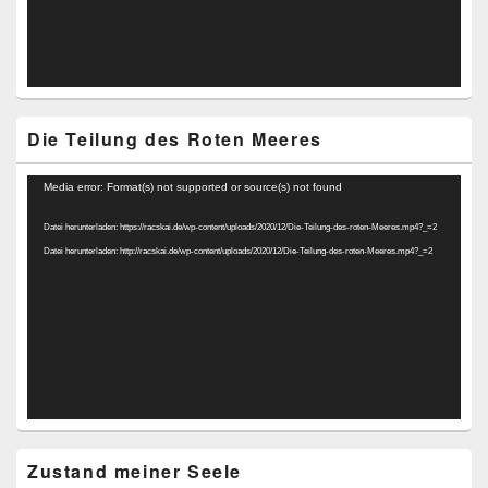
Die Teilung des Roten Meeres
Video-
Media error: Format(s) not supported or source(s) not found
Player
Datei herunterladen: https://racskai.de/wp-content/uploads/2020/12/Die-Teilung-des-roten-Meeres.mp4?_=2
Datei herunterladen: http://racskai.de/wp-content/uploads/2020/12/Die-Teilung-des-roten-Meeres.mp4?_=2
Zustand meiner Seele