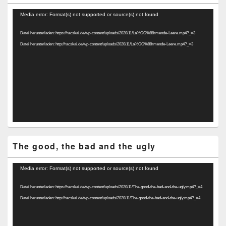
Video-
Media error: Format(s) not supported or source(s) not found
Player
Datei herunterladen: https://racskai.de/wp-content/uploads/2020/11/La%CC%88rmende-Leere.mp4?_=3
Datei herunterladen: http://racskai.de/wp-content/uploads/2020/11/La%CC%88rmende-Leere.mp4?_=3
The good, the bad and the ugly
Video-
Media error: Format(s) not supported or source(s) not found
Player
Datei herunterladen: https://racskai.de/wp-content/uploads/2020/11/The-good-the-bad-and-the-ugly.mp4?_=4
Datei herunterladen: http://racskai.de/wp-content/uploads/2020/11/The-good-the-bad-and-the-ugly.mp4?_=4