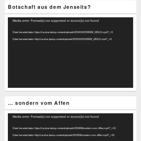
Botschaft aus dem Jenseits?
Video-
Media error: Format(s) not supported or source(s) not found
Player
Datei herunterladen: https://racskai.de/wp-content/uploads/2019/10/20190928_185121.mp4?_=9
Datei herunterladen: http://racskai.de/wp-content/uploads/2019/10/20190928_185121.mp4?_=9
… sondern vom Affen
Video-
Media error: Format(s) not supported or source(s) not found
Player
Datei herunterladen: https://racskai.de/wp-content/uploads/2019/08/sondern-vom-Affen.mp4?_=10
Datei herunterladen: http://racskai.de/wp-content/uploads/2019/08/sondern-vom-Affen.mp4?_=10