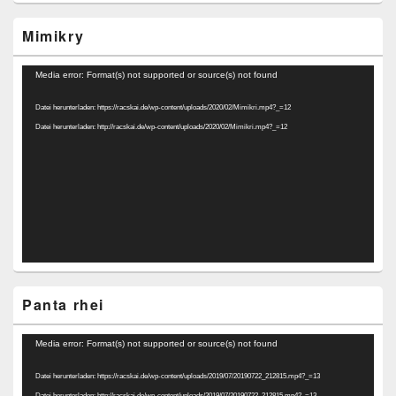
Mimikry
Video-
Media error: Format(s) not supported or source(s) not found
Player
Datei herunterladen: https://racskai.de/wp-content/uploads/2020/02/Mimikri.mp4?_=12
Datei herunterladen: http://racskai.de/wp-content/uploads/2020/02/Mimikri.mp4?_=12
Panta rhei
Video-
Media error: Format(s) not supported or source(s) not found
Player
Datei herunterladen: https://racskai.de/wp-content/uploads/2019/07/20190722_212815.mp4?_=13
Datei herunterladen: http://racskai.de/wp-content/uploads/2019/07/20190722_212815.mp4?_=13