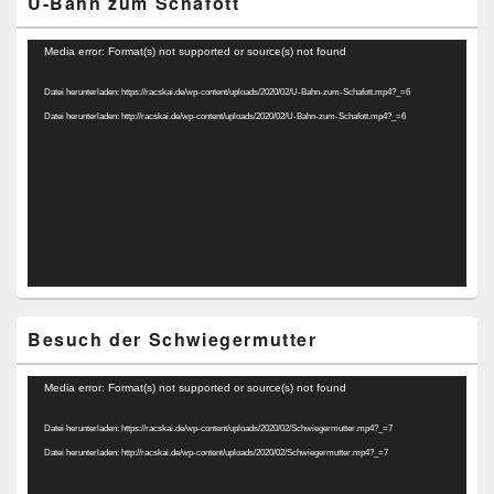
U-Bahn zum Schafott
Video-
Media error: Format(s) not supported or source(s) not found
Player
Datei herunterladen: https://racskai.de/wp-content/uploads/2020/02/U-Bahn-zum-Schafott.mp4?_=6
Datei herunterladen: http://racskai.de/wp-content/uploads/2020/02/U-Bahn-zum-Schafott.mp4?_=6
Besuch der Schwiegermutter
Video-
Media error: Format(s) not supported or source(s) not found
Player
Datei herunterladen: https://racskai.de/wp-content/uploads/2020/02/Schwiegermutter.mp4?_=7
Datei herunterladen: http://racskai.de/wp-content/uploads/2020/02/Schwiegermutter.mp4?_=7