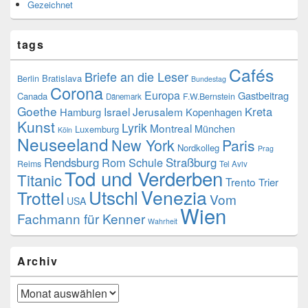
Gezeichnet
tags
Cafés
Briefe an die Leser
Bratislava
Berlin
Bundestag
Corona
Europa
Gastbeitrag
Canada
F.W.Bernstein
Dänemark
Goethe
Kreta
Israel
Jerusalem
Hamburg
Kopenhagen
Kunst
Lyrik
Montreal
München
Luxemburg
Köln
Neuseeland
New York
Paris
Nordkolleg
Prag
Rendsburg
Rom
Schule
Straßburg
Reims
Tel Aviv
Tod und Verderben
Titanic
Trento
Trier
Venezia
Utschl
Trottel
Vom
USA
Wien
Fachmann für Kenner
Wahrheit
Archiv
Archiv