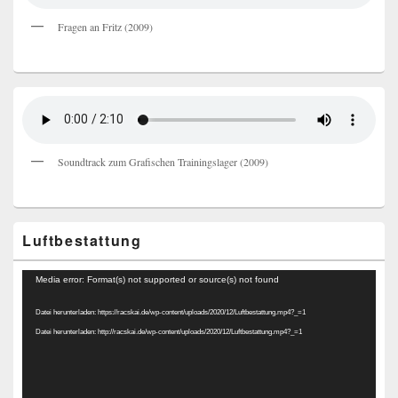
Fragen an Fritz (2009)
Soundtrack zum Grafischen Trainingslager (2009)
Luftbestattung
Video-
Media error: Format(s) not supported or source(s) not found
Player
Datei herunterladen: https://racskai.de/wp-content/uploads/2020/12/Luftbestattung.mp4?_=1
Datei herunterladen: http://racskai.de/wp-content/uploads/2020/12/Luftbestattung.mp4?_=1