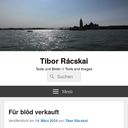
Tibor Rácskai
Texte und Bilder /// Texts and Images
Suchen
Suchen
nach:
Menü
Für blöd verkauft
Veröffentlicht am
14. März 2024
von
Tibor Rácskai