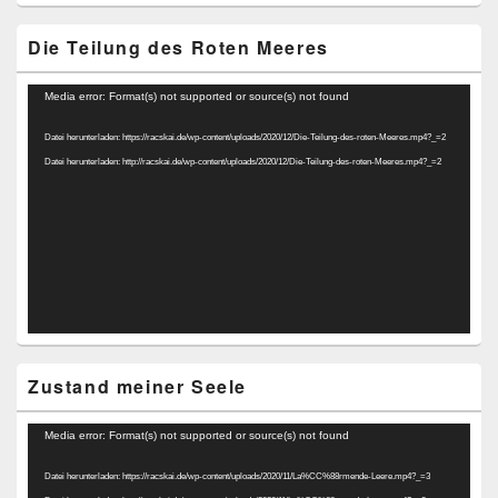
Die Teilung des Roten Meeres
Video-
Media error: Format(s) not supported or source(s) not found
Player
Datei herunterladen: https://racskai.de/wp-content/uploads/2020/12/Die-Teilung-des-roten-Meeres.mp4?_=2
Datei herunterladen: http://racskai.de/wp-content/uploads/2020/12/Die-Teilung-des-roten-Meeres.mp4?_=2
Zustand meiner Seele
Video-
Media error: Format(s) not supported or source(s) not found
Player
Datei herunterladen: https://racskai.de/wp-content/uploads/2020/11/La%CC%88rmende-Leere.mp4?_=3