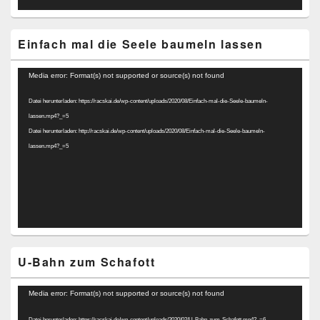
Einfach mal die Seele baumeln lassen
Video-
Media error: Format(s) not supported or source(s) not found
Player
Datei herunterladen: https://racskai.de/wp-content/uploads/2020/08/Einfach-mal-die-Seele-baumeln-
lassen.mp4?_=5
Datei herunterladen: http://racskai.de/wp-content/uploads/2020/08/Einfach-mal-die-Seele-baumeln-
lassen.mp4?_=5
U-Bahn zum Schafott
Video-
Media error: Format(s) not supported or source(s) not found
Player
Datei herunterladen: https://racskai.de/wp-content/uploads/2020/02/U-Bahn-zum-Schafott.mp4?_=6