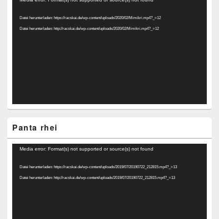
Player
Datei herunterladen: https://racskai.de/wp-content/uploads/2020/02/Mimikri.mp4?_=12
Datei herunterladen: http://racskai.de/wp-content/uploads/2020/02/Mimikri.mp4?_=12
Panta rhei
Video-
Media error: Format(s) not supported or source(s) not found
Player
Datei herunterladen: https://racskai.de/wp-content/uploads/2019/07/20190722_212815.mp4?_=13
Datei herunterladen: http://racskai.de/wp-content/uploads/2019/07/20190722_212815.mp4?_=13