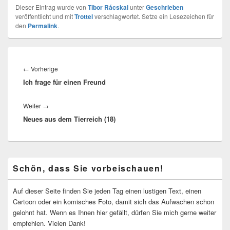
Dieser Eintrag wurde von
Tibor Rácskai
unter
Geschrieben
veröffentlicht und mit
Trottel
verschlagwortet. Setze ein Lesezeichen für
den
Permalink
.
Beitragsnavigation
Vorheriger
←
Vorherige
Ich frage für einen Freund
Beitrag:
Nächster
Weiter
→
Neues aus dem Tierreich (18)
Beitrag:
Primärer
Schön, dass Sie vorbeischauen!
Seitenleisten-
Widgetbereich
Auf dieser Seite finden Sie jeden Tag einen lustigen Text, einen
Cartoon oder ein komisches Foto, damit sich das Aufwachen schon
gelohnt hat. Wenn es Ihnen hier gefällt, dürfen Sie mich gerne weiter
empfehlen. Vielen Dank!