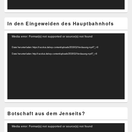
In den Eingeweiden des Hauptbahnhofs
Video-
Media error: Format(s) not supported or source(s) not found
Player
Datei herunterladen: https://racskai.de/wp-content/uploads/2019/11/Verdauung.mp4?_=8
Datei herunterladen: http://racskai.de/wp-content/uploads/2019/11/Verdauung.mp4?_=8
Botschaft aus dem Jenseits?
Video-
Media error: Format(s) not supported or source(s) not found