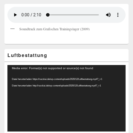
Soundtrack zum Grafischen Trainingslager (2009)
Luftbestattung
Video-
Media error: Format(s) not supported or source(s) not found
Player
Datei herunterladen: https://racskai.de/wp-content/uploads/2020/12/Luftbestattung.mp4?_=1
Datei herunterladen: http://racskai.de/wp-content/uploads/2020/12/Luftbestattung.mp4?_=1