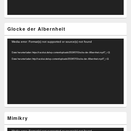
Glocke der Albernheit
Video-
Media error: Format(s) not supported or source(s) not found
Player
Datei herunterladen: https://racskai.de/wp-content/uploads/2019/07/Glocke-der-Albernheit.mp4?_=11
Datei herunterladen: http://racskai.de/wp-content/uploads/2019/07/Glocke-der-Albernheit.mp4?_=11
Mimikry
Video-
Media error: Format(s) not supported or source(s) not found