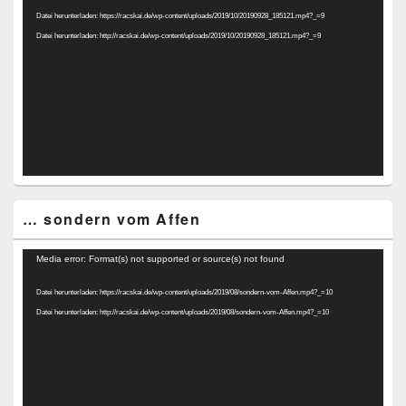
Player
Datei herunterladen: https://racskai.de/wp-content/uploads/2019/10/20190928_185121.mp4?_=9
Datei herunterladen: http://racskai.de/wp-content/uploads/2019/10/20190928_185121.mp4?_=9
… sondern vom Affen
Video-
Media error: Format(s) not supported or source(s) not found
Player
Datei herunterladen: https://racskai.de/wp-content/uploads/2019/08/sondern-vom-Affen.mp4?_=10
Datei herunterladen: http://racskai.de/wp-content/uploads/2019/08/sondern-vom-Affen.mp4?_=10