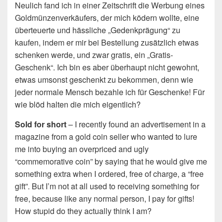
Neulich fand ich in einer Zeitschrift die Werbung eines
Goldmünzenverkäufers, der mich ködern wollte, eine
überteuerte und hässliche „Gedenkprägung“ zu
kaufen, indem er mir bei Bestellung zusätzlich etwas
schenken werde, und zwar gratis, ein „Gratis-
Geschenk“. Ich bin es aber überhaupt nicht gewohnt,
etwas umsonst geschenkt zu bekommen, denn wie
jeder normale Mensch bezahle ich für Geschenke! Für
wie blöd halten die mich eigentlich?
Sold for short
– I recently found an advertisement in a
magazine from a gold coin seller who wanted to lure
me into buying an overpriced and ugly
“commemorative coin” by saying that he would give me
something extra when I ordered, free of charge, a “free
gift”.
But I’m not at all used to receiving something for
free, because like any normal person, I pay for gifts!
How stupid do they actually think I am?