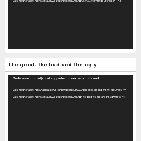
Datei herunterladen: http://racskai.de/wp-content/uploads/2020/11/La%CC%88rmende-Leere.mp4?_=3
The good, the bad and the ugly
Video-
Media error: Format(s) not supported or source(s) not found
Player
Datei herunterladen: https://racskai.de/wp-content/uploads/2020/11/The-good-the-bad-and-the-ugly.mp4?_=4
Datei herunterladen: http://racskai.de/wp-content/uploads/2020/11/The-good-the-bad-and-the-ugly.mp4?_=4