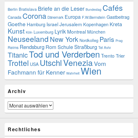
Cafés
Briefe an die Leser
Bratislava
Berlin
Bundestag
Corona
Europa
Gastbeitrag
Canada
F.W.Bernstein
Dänemark
Goethe
Kreta
Israel
Jerusalem
Hamburg
Kopenhagen
Kunst
Lyrik
Montreal
München
Luxemburg
Köln
Neuseeland
New York
Paris
Nordkolleg
Prag
Rendsburg
Rom
Schule
Straßburg
Reims
Tel Aviv
Tod und Verderben
Titanic
Trento
Trier
Venezia
Utschl
Trottel
Vom
USA
Wien
Fachmann für Kenner
Wahrheit
Archiv
Archiv
Rechtliches