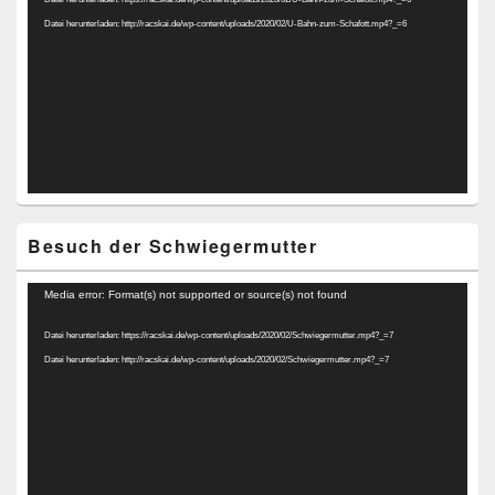
Datei herunterladen: http://racskai.de/wp-content/uploads/2020/02/U-Bahn-zum-Schafott.mp4?_=6
Besuch der Schwiegermutter
Video-
Media error: Format(s) not supported or source(s) not found
Player
Datei herunterladen: https://racskai.de/wp-content/uploads/2020/02/Schwiegermutter.mp4?_=7
Datei herunterladen: http://racskai.de/wp-content/uploads/2020/02/Schwiegermutter.mp4?_=7