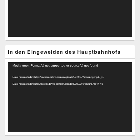
In den Eingeweiden des Hauptbahnhofs
Video-
Media error: Format(s) not supported or source(s) not found
Player
Datei herunterladen: https://racskai.de/wp-content/uploads/2019/11/Verdauung.mp4?_=8
Datei herunterladen: http://racskai.de/wp-content/uploads/2019/11/Verdauung.mp4?_=8