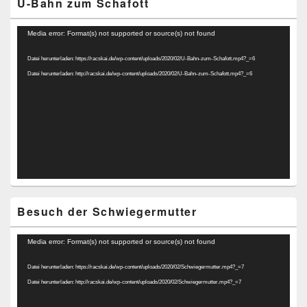
U-Bahn zum Schafott
Video-
Media error: Format(s) not supported or source(s) not found
Player
Datei herunterladen: https://racskai.de/wp-content/uploads/2020/02/U-Bahn-zum-Schafott.mp4?_=6
Datei herunterladen: http://racskai.de/wp-content/uploads/2020/02/U-Bahn-zum-Schafott.mp4?_=6
Besuch der Schwiegermutter
Video-
Media error: Format(s) not supported or source(s) not found
Player
Datei herunterladen: https://racskai.de/wp-content/uploads/2020/02/Schwiegermutter.mp4?_=7
Datei herunterladen: http://racskai.de/wp-content/uploads/2020/02/Schwiegermutter.mp4?_=7