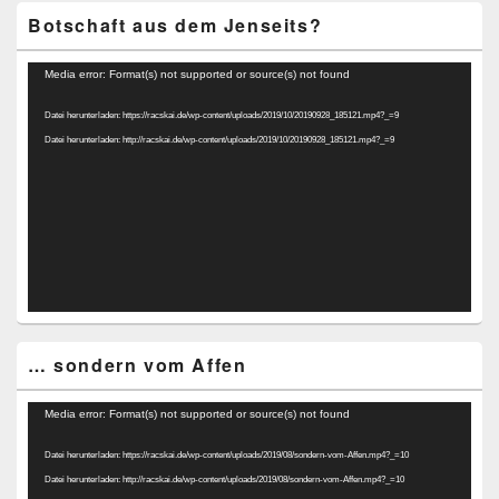
Botschaft aus dem Jenseits?
Video-
Media error: Format(s) not supported or source(s) not found
Player
Datei herunterladen: https://racskai.de/wp-content/uploads/2019/10/20190928_185121.mp4?_=9
Datei herunterladen: http://racskai.de/wp-content/uploads/2019/10/20190928_185121.mp4?_=9
… sondern vom Affen
Video-
Media error: Format(s) not supported or source(s) not found
Player
Datei herunterladen: https://racskai.de/wp-content/uploads/2019/08/sondern-vom-Affen.mp4?_=10
Datei herunterladen: http://racskai.de/wp-content/uploads/2019/08/sondern-vom-Affen.mp4?_=10