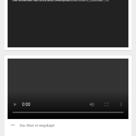
Datei herunterladen: http://racskai.de/wp-content/uploads/2019/07/20190722_212815.mp4?_=13
Das Meer ist umgekippt