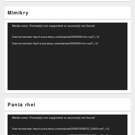
Mimikry
Video-
Media error: Format(s) not supported or source(s) not found
Player
Datei herunterladen: https://racskai.de/wp-content/uploads/2020/02/Mimikri.mp4?_=12
Datei herunterladen: http://racskai.de/wp-content/uploads/2020/02/Mimikri.mp4?_=12
Panta rhei
Video-
Media error: Format(s) not supported or source(s) not found
Player
Datei herunterladen: https://racskai.de/wp-content/uploads/2019/07/20190722_212815.mp4?_=13