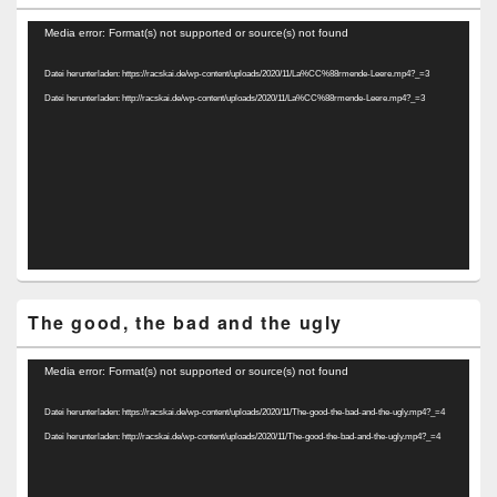
Video-
Media error: Format(s) not supported or source(s) not found
Player
Datei herunterladen: https://racskai.de/wp-content/uploads/2020/11/La%CC%88rmende-Leere.mp4?_=3
Datei herunterladen: http://racskai.de/wp-content/uploads/2020/11/La%CC%88rmende-Leere.mp4?_=3
The good, the bad and the ugly
Video-
Media error: Format(s) not supported or source(s) not found
Player
Datei herunterladen: https://racskai.de/wp-content/uploads/2020/11/The-good-the-bad-and-the-ugly.mp4?_=4
Datei herunterladen: http://racskai.de/wp-content/uploads/2020/11/The-good-the-bad-and-the-ugly.mp4?_=4