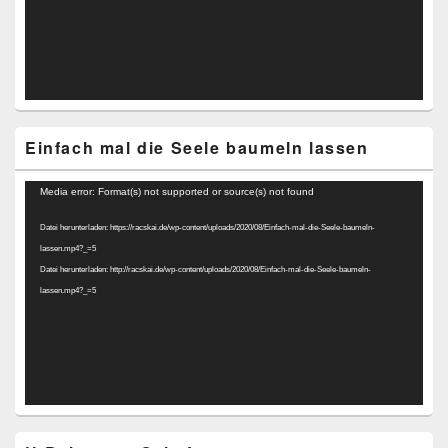
Einfach mal die Seele baumeln lassen
Video-
Media error: Format(s) not supported or source(s) not found
Player
Datei herunterladen: https://racskai.de/wp-content/uploads/2020/08/Einfach-mal-die-Seele-baumeln-
lassen.mp4?_=5
Datei herunterladen: http://racskai.de/wp-content/uploads/2020/08/Einfach-mal-die-Seele-baumeln-
lassen.mp4?_=5