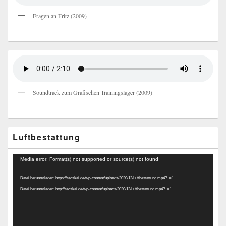
Fragen an Fritz (2009)
Soundtrack zum Grafischen Trainingslager (2009)
Luftbestattung
Video-
Media error: Format(s) not supported or source(s) not found
Player
Datei herunterladen: https://racskai.de/wp-content/uploads/2020/12/Luftbestattung.mp4?_=1
Datei herunterladen: http://racskai.de/wp-content/uploads/2020/12/Luftbestattung.mp4?_=1