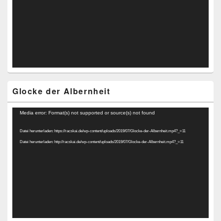
Glocke der Albernheit
Video-
Media error: Format(s) not supported or source(s) not found
Player
Datei herunterladen: https://racskai.de/wp-content/uploads/2019/07/Glocke-der-Albernheit.mp4?_=11
Datei herunterladen: http://racskai.de/wp-content/uploads/2019/07/Glocke-der-Albernheit.mp4?_=11