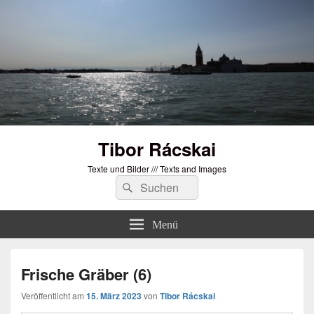
Tibor Rácskai
Texte und Bilder /// Texts and Images
Suchen
Suchen
nach:
Menü
Frische Gräber (6)
Veröffentlicht am
15. März 2023
von
Tibor Rácskai