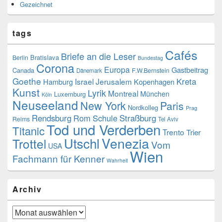
Gezeichnet
tags
Cafés
Briefe an die Leser
Bratislava
Berlin
Bundestag
Corona
Europa
Gastbeitrag
Canada
F.W.Bernstein
Dänemark
Goethe
Kreta
Israel
Jerusalem
Hamburg
Kopenhagen
Kunst
Lyrik
Montreal
München
Luxemburg
Köln
Neuseeland
New York
Paris
Nordkolleg
Prag
Rendsburg
Rom
Schule
Straßburg
Reims
Tel Aviv
Tod und Verderben
Titanic
Trento
Trier
Venezia
Utschl
Trottel
Vom
USA
Wien
Fachmann für Kenner
Wahrheit
Archiv
Archiv