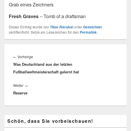
Grab eines Zeichners
Fresh Graves
– Tomb of a draftsman
Dieser Eintrag wurde von
Tibor Rácskai
unter
Gezeichnet
veröffentlicht. Setze ein Lesezeichen für den
Permalink
.
Beitragsnavigation
Vorheriger
←
Vorherige
Was Deutschland aus der letzten
Beitrag:
Fußballweltmeisterschaft gelernt hat
Nächster
Weiter
→
Reserve
Beitrag:
Primärer
Schön, dass Sie vorbeischauen!
Seitenleisten-
Widgetbereich