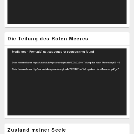
Die Teilung des Roten Meeres
Video-
Media error: Format(s) not supported or source(s) not found
Player
Datei herunterladen: https://racskai.de/wp-content/uploads/2020/12/Die-Teilung-des-roten-Meeres.mp4?_=2
Datei herunterladen: http://racskai.de/wp-content/uploads/2020/12/Die-Teilung-des-roten-Meeres.mp4?_=2
Zustand meiner Seele