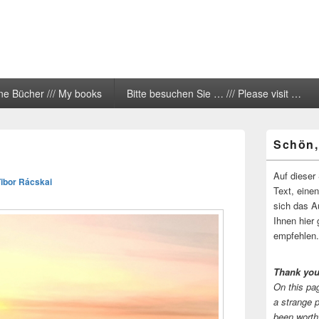
ne Bücher /// My books
Bitte besuchen Sie … /// Please visit …
Primärer
Schön,
Seitenleisten
Widgetberei
Auf dieser 
Tibor Rácskai
Text, eine
sich das A
Ihnen hier 
empfehlen.
Thank you
On this pag
a strange 
been worth