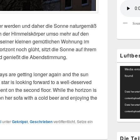
Soun
nger werden und daher die Sonne naturgemäß
ich der Himmelskörper umso mehr auf den
 seiner kleinen gemütlichen Wohnung im
izont noch glüht, sitzt die Sonne auf ihrem
Luftbe
nd genießt die Abendstimmung.
Video-
Media erro
ays are getting longer again and the sun
Player
found
 star is looking forward to a well-deserved
ment on the second floor. While the horizon is
Datei herunter
g on her sofa with a cold beer and enjoying the
content/uploa
Datei herunter
content/uploa
i
unter
Geknipst
,
Geschrieben
veröffentlicht. Setze ein
Die Te