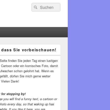
Suchen
Suchen
nach:
 dass Sie vorbeischauen!
-
ch
Seite finden Sie jeden Tag einen lustigen
n Cartoon oder ein komisches Foto, damit
ufwachen schon gelohnt hat. Wenn es
gefällt, dürfen Sie mich gerne weiter
 Vielen Dank!
 for stopping by!
e you will find a funny text, a cartoon or
photo every day, so that waking up has
while.
If you like it here, you are