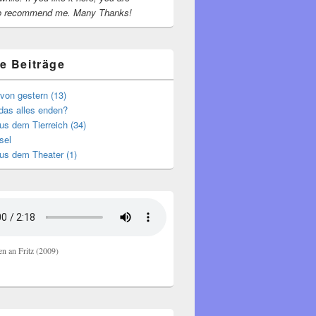
o recommend me.
Many Thanks!
e Beiträge
von gestern (13)
das alles enden?
s dem Tierreich (34)
sel
us dem Theater (1)
en an Fritz (2009)