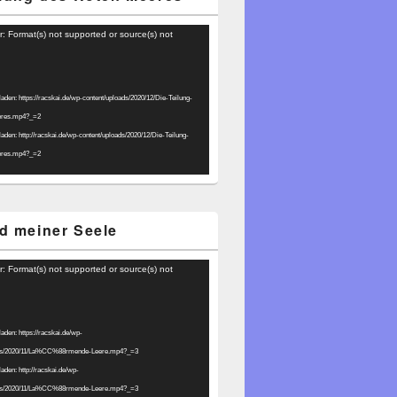
r: Format(s) not supported or source(s) not
laden: https://racskai.de/wp-content/uploads/2020/12/Die-Teilung-
eres.mp4?_=2
laden: http://racskai.de/wp-content/uploads/2020/12/Die-Teilung-
eres.mp4?_=2
d meiner Seele
r: Format(s) not supported or source(s) not
laden: https://racskai.de/wp-
ads/2020/11/La%CC%88rmende-Leere.mp4?_=3
laden: http://racskai.de/wp-
ads/2020/11/La%CC%88rmende-Leere.mp4?_=3