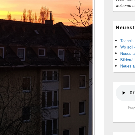
welcome t
Neuest
Technik 
Wo soll 
Neues au
Bilderrät
Neues a
Frag