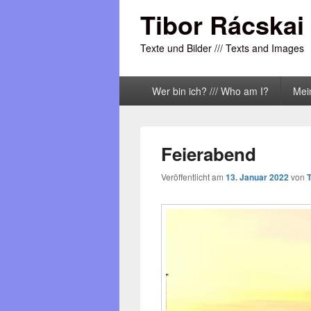
Tibor Rácskai
Texte und Bilder /// Texts and Images
Primäres
Wer bin ich? /// Who am I?
Mei
Menü
Feierabend
Veröffentlicht am
13. Januar 2022
von