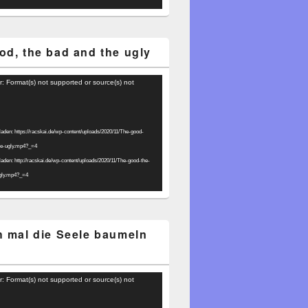
od, the bad and the ugly
r: Format(s) not supported or source(s) not
laden: https://racskai.de/wp-content/uploads/2020/11/The-good-
he-ugly.mp4?_=4
laden: http://racskai.de/wp-content/uploads/2020/11/The-good-the-
gly.mp4?_=4
h mal die Seele baumeln
r: Format(s) not supported or source(s) not