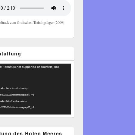
dtrack zum Grafischen Trainingslager (2009)
stattung
r: Format(s) not supported or source(s) not
laden: https://racskai.de/wp-
ds/2020/12/Luftbestattung.mp4?_=1
laden: http://racskai.de/wp-
ds/2020/12/Luftbestattung.mp4?_=1
ilung des Roten Meeres