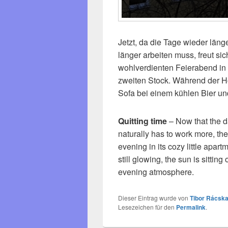
Jetzt, da die Tage wieder lä
länger arbeiten muss, freut s
wohlverdienten Feierabend in
zweiten Stock. Während der Hor
Sofa bei einem kühlen Bier u
Quitting time
– Now that the d
naturally has to work more, the
evening in its cozy little apart
still glowing, the sun is sittin
evening atmosphere.
Dieser Eintrag wurde von
Tibor Rácska
Lesezeichen für den
Permalink
.