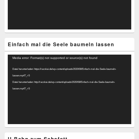
Einfach mal die Seele baumeln lassen
Video-
Media error: Format(s) not supported or source(s) not found
Player
Datei herunterladen: https://racskai.de/wp-content/uploads/2020/08/Einfach-mal-die-Seele-baumeln-
lassen.mp4?_=5
Datei herunterladen: http://racskai.de/wp-content/uploads/2020/08/Einfach-mal-die-Seele-baumeln-
lassen.mp4?_=5
U-Bahn zum Schafott