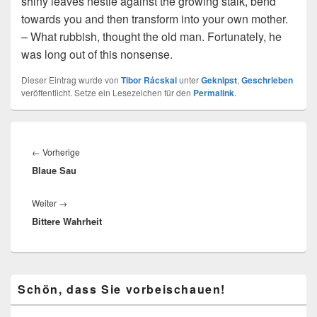
shiny leaves nestle against the growing stalk, bend
towards you and then transform into your own mother.
– What rubbish, thought the old man. Fortunately, he
was long out of this nonsense.
Dieser Eintrag wurde von
Tibor Rácskai
unter
Geknipst
,
Geschrieben
veröffentlicht. Setze ein Lesezeichen für den
Permalink
.
Beitragsnavigation
Vorheriger
←
Vorherige
Blaue Sau
Beitrag:
Nächster
Weiter
→
Bittere Wahrheit
Beitrag:
Primärer
Schön, dass Sie vorbeischauen!
Seitenleisten-
Widgetbereich