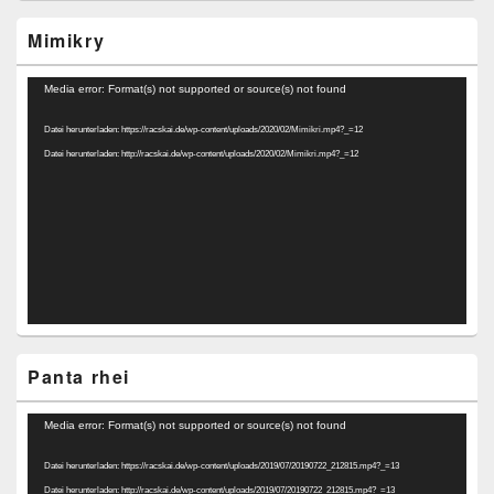
Mimikry
Video-
Media error: Format(s) not supported or source(s) not found
Player
Datei herunterladen: https://racskai.de/wp-content/uploads/2020/02/Mimikri.mp4?_=12
Datei herunterladen: http://racskai.de/wp-content/uploads/2020/02/Mimikri.mp4?_=12
Panta rhei
Video-
Media error: Format(s) not supported or source(s) not found
Player
Datei herunterladen: https://racskai.de/wp-content/uploads/2019/07/20190722_212815.mp4?_=13
Datei herunterladen: http://racskai.de/wp-content/uploads/2019/07/20190722_212815.mp4?_=13