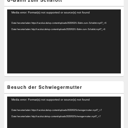
Video-
Media error: Format(s) not supported or source(s) not found
Player
Datei herunterladen: https://racskai.de/wp-content/uploads/2020/02/U-Bahn-zum-Schafott.mp4?_=6
Datei herunterladen: http://racskai.de/wp-content/uploads/2020/02/U-Bahn-zum-Schafott.mp4?_=6
Besuch der Schwiegermutter
Video-
Media error: Format(s) not supported or source(s) not found
Player
Datei herunterladen: https://racskai.de/wp-content/uploads/2020/02/Schwiegermutter.mp4?_=7
Datei herunterladen: http://racskai.de/wp-content/uploads/2020/02/Schwiegermutter.mp4?_=7