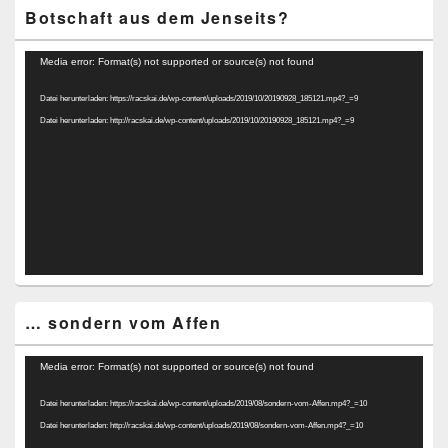
Botschaft aus dem Jenseits?
Video-
Media error: Format(s) not supported or source(s) not found
Player
Datei herunterladen: https://racskai.de/wp-content/uploads/2019/10/20190928_185121.mp4?_=9
Datei herunterladen: http://racskai.de/wp-content/uploads/2019/10/20190928_185121.mp4?_=9
… sondern vom Affen
Video-
Media error: Format(s) not supported or source(s) not found
Player
Datei herunterladen: https://racskai.de/wp-content/uploads/2019/08/sondern-vom-Affen.mp4?_=10
Datei herunterladen: http://racskai.de/wp-content/uploads/2019/08/sondern-vom-Affen.mp4?_=10