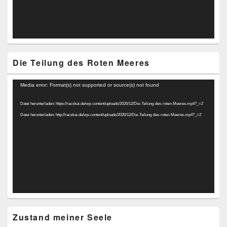
Die Teilung des Roten Meeres
Video-
Media error: Format(s) not supported or source(s) not found
Player
Datei herunterladen: https://racskai.de/wp-content/uploads/2020/12/Die-Teilung-des-roten-Meeres.mp4?_=2
Datei herunterladen: http://racskai.de/wp-content/uploads/2020/12/Die-Teilung-des-roten-Meeres.mp4?_=2
Zustand meiner Seele