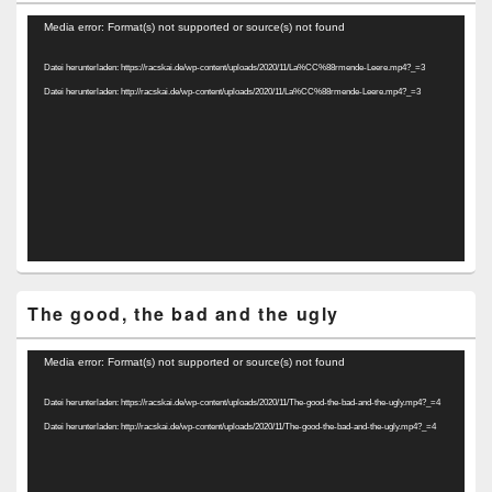
Video-
Media error: Format(s) not supported or source(s) not found
Player
Datei herunterladen: https://racskai.de/wp-content/uploads/2020/11/La%CC%88rmende-Leere.mp4?_=3
Datei herunterladen: http://racskai.de/wp-content/uploads/2020/11/La%CC%88rmende-Leere.mp4?_=3
The good, the bad and the ugly
Video-
Media error: Format(s) not supported or source(s) not found
Player
Datei herunterladen: https://racskai.de/wp-content/uploads/2020/11/The-good-the-bad-and-the-ugly.mp4?_=4
Datei herunterladen: http://racskai.de/wp-content/uploads/2020/11/The-good-the-bad-and-the-ugly.mp4?_=4