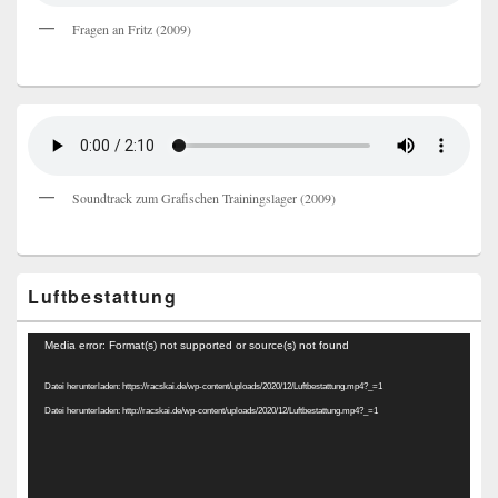
Fragen an Fritz (2009)
Soundtrack zum Grafischen Trainingslager (2009)
Luftbestattung
Video-
Media error: Format(s) not supported or source(s) not found
Player
Datei herunterladen: https://racskai.de/wp-content/uploads/2020/12/Luftbestattung.mp4?_=1
Datei herunterladen: http://racskai.de/wp-content/uploads/2020/12/Luftbestattung.mp4?_=1