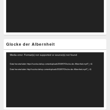
Glocke der Albernheit
Video-
Media error: Format(s) not supported or source(s) not found
Player
Datei herunterladen: https://racskai.de/wp-content/uploads/2019/07/Glocke-der-Albernheit.mp4?_=11
Datei herunterladen: http://racskai.de/wp-content/uploads/2019/07/Glocke-der-Albernheit.mp4?_=11