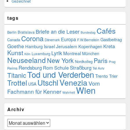
Gezeichnet
tags
Cafés
Briefe an die Leser
Bratislava
Berlin
Bundestag
Corona
Europa
Gastbeitrag
Canada
F.W.Bernstein
Dänemark
Goethe
Kreta
Israel
Jerusalem
Hamburg
Kopenhagen
Kunst
Lyrik
Montreal
München
Luxemburg
Köln
Neuseeland
New York
Paris
Nordkolleg
Prag
Rendsburg
Rom
Schule
Straßburg
Reims
Tel Aviv
Tod und Verderben
Titanic
Trento
Trier
Utschl
Venezia
Trottel
Vom
USA
Wien
Fachmann für Kenner
Wahrheit
Archiv
Archiv