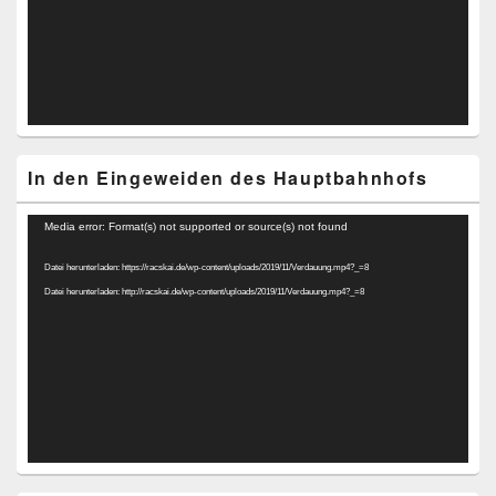
In den Eingeweiden des Hauptbahnhofs
Video-
Media error: Format(s) not supported or source(s) not found
Player
Datei herunterladen: https://racskai.de/wp-content/uploads/2019/11/Verdauung.mp4?_=8
Datei herunterladen: http://racskai.de/wp-content/uploads/2019/11/Verdauung.mp4?_=8