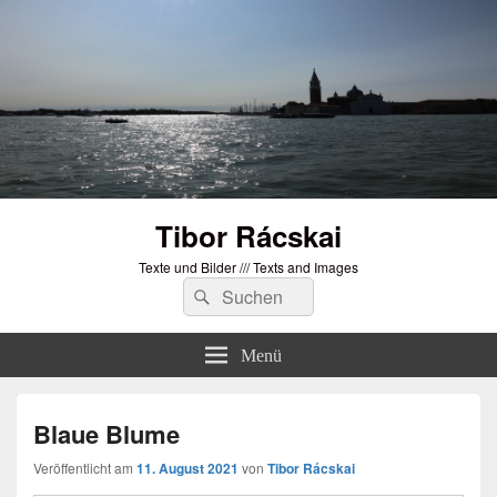
Tibor Rácskai
Texte und Bilder /// Texts and Images
Suchen
Suchen
nach:
Menü
Blaue Blume
Veröffentlicht am
11. August 2021
von
Tibor Rácskai