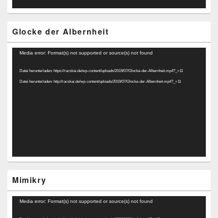
Glocke der Albernheit
Video-
Media error: Format(s) not supported or source(s) not found
Player
Datei herunterladen: https://racskai.de/wp-content/uploads/2019/07/Glocke-der-Albernheit.mp4?_=11
Datei herunterladen: http://racskai.de/wp-content/uploads/2019/07/Glocke-der-Albernheit.mp4?_=11
Mimikry
Video-
Media error: Format(s) not supported or source(s) not found
Player