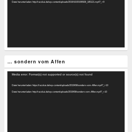
Datei herunterladen: http://racskai.de/wp-content/uploads/2019/10/20190928_185121.mp4?_=9
… sondern vom Affen
Video-
Media error: Format(s) not supported or source(s) not found
Player
Datei herunterladen: https://racskai.de/wp-content/uploads/2019/08/sondern-vom-Affen.mp4?_=10
Datei herunterladen: http://racskai.de/wp-content/uploads/2019/08/sondern-vom-Affen.mp4?_=10