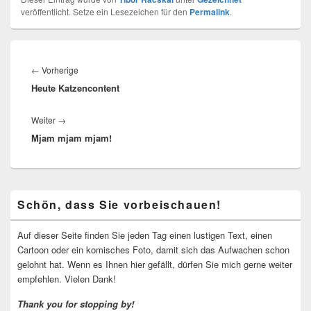
veröffentlicht. Setze ein Lesezeichen für den
Permalink
.
Beitragsnavigation
Vorheriger
←
Vorherige
Heute Katzencontent
Beitrag:
Nächster
Weiter
→
Mjam mjam mjam!
Beitrag:
Primärer
Schön, dass Sie vorbeischauen!
Seitenleisten-
Widgetbereich
Auf dieser Seite finden Sie jeden Tag einen lustigen Text, einen
Cartoon oder ein komisches Foto, damit sich das Aufwachen schon
gelohnt hat. Wenn es Ihnen hier gefällt, dürfen Sie mich gerne weiter
empfehlen. Vielen Dank!
Thank you for stopping by!