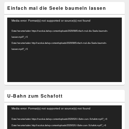
Einfach mal die Seele baumeln lassen
Video-
Media error: Format(s) not supported or source(s) not found
Player
Datei herunterladen: https://racskai.de/wp-content/uploads/2020/08/Einfach-mal-die-Seele-baumeln-
lassen.mp4?_=5
Datei herunterladen: http://racskai.de/wp-content/uploads/2020/08/Einfach-mal-die-Seele-baumeln-
lassen.mp4?_=5
U-Bahn zum Schafott
Video-
Media error: Format(s) not supported or source(s) not found
Player
Datei herunterladen: https://racskai.de/wp-content/uploads/2020/02/U-Bahn-zum-Schafott.mp4?_=6
Datei herunterladen: http://racskai.de/wp-content/uploads/2020/02/U-Bahn-zum-Schafott.mp4?_=6