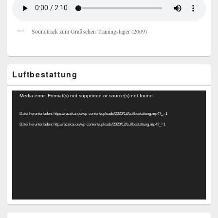
Soundtrack zum Grafischen Trainingslager (2009)
Luftbestattung
Video-
Media error: Format(s) not supported or source(s) not found
Player
Datei herunterladen: https://racskai.de/wp-content/uploads/2020/12/Luftbestattung.mp4?_=1
Datei herunterladen: http://racskai.de/wp-content/uploads/2020/12/Luftbestattung.mp4?_=1