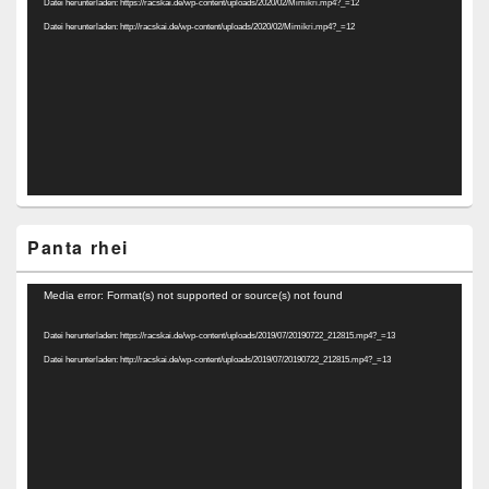
Datei herunterladen: https://racskai.de/wp-content/uploads/2020/02/Mimikri.mp4?_=12
Datei herunterladen: http://racskai.de/wp-content/uploads/2020/02/Mimikri.mp4?_=12
Panta rhei
Video-
Media error: Format(s) not supported or source(s) not found
Player
Datei herunterladen: https://racskai.de/wp-content/uploads/2019/07/20190722_212815.mp4?_=13
Datei herunterladen: http://racskai.de/wp-content/uploads/2019/07/20190722_212815.mp4?_=13