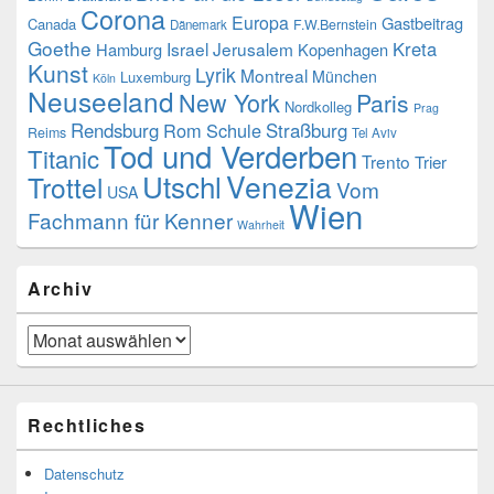
Corona
Europa
Gastbeitrag
Canada
F.W.Bernstein
Dänemark
Goethe
Kreta
Israel
Jerusalem
Hamburg
Kopenhagen
Kunst
Lyrik
Montreal
München
Luxemburg
Köln
Neuseeland
New York
Paris
Nordkolleg
Prag
Rendsburg
Rom
Schule
Straßburg
Reims
Tel Aviv
Tod und Verderben
Titanic
Trento
Trier
Utschl
Venezia
Trottel
Vom
USA
Wien
Fachmann für Kenner
Wahrheit
Archiv
Archiv
Rechtliches
Datenschutz