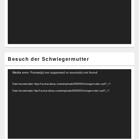
Besuch der Schwiegermutter
Video-
Media error: Format(s) not supported or source(s) not found
Player
Datei herunterladen: https://racskai.de/wp-content/uploads/2020/02/Schwiegermutter.mp4?_=7
Datei herunterladen: http://racskai.de/wp-content/uploads/2020/02/Schwiegermutter.mp4?_=7