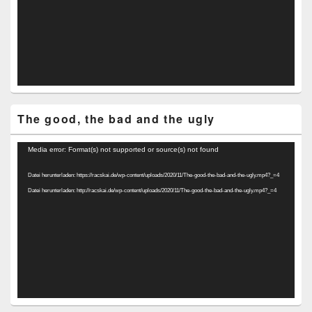
The good, the bad and the ugly
Video-
Media error: Format(s) not supported or source(s) not found
Player
Datei herunterladen: https://racskai.de/wp-content/uploads/2020/11/The-good-the-bad-and-the-ugly.mp4?_=4
Datei herunterladen: http://racskai.de/wp-content/uploads/2020/11/The-good-the-bad-and-the-ugly.mp4?_=4