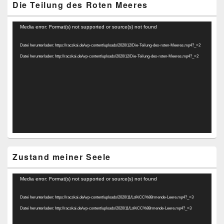
Die Teilung des Roten Meeres
Video-
Media error: Format(s) not supported or source(s) not found
Player
Datei herunterladen: https://racskai.de/wp-content/uploads/2020/12/Die-Teilung-des-roten-Meeres.mp4?_=2
Datei herunterladen: http://racskai.de/wp-content/uploads/2020/12/Die-Teilung-des-roten-Meeres.mp4?_=2
Zustand meiner Seele
Video-
Media error: Format(s) not supported or source(s) not found
Player
Datei herunterladen: https://racskai.de/wp-content/uploads/2020/11/La%CC%88rmende-Leere.mp4?_=3
Datei herunterladen: http://racskai.de/wp-content/uploads/2020/11/La%CC%88rmende-Leere.mp4?_=3