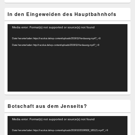
In den Eingeweiden des Hauptbahnhofs
Video-
Media error: Format(s) not supported or source(s) not found
Player
Datei herunterladen: https://racskai.de/wp-content/uploads/2019/11/Verdauung.mp4?_=8
Datei herunterladen: http://racskai.de/wp-content/uploads/2019/11/Verdauung.mp4?_=8
Botschaft aus dem Jenseits?
Video-
Media error: Format(s) not supported or source(s) not found
Player
Datei herunterladen: https://racskai.de/wp-content/uploads/2019/10/20190928_185121.mp4?_=9