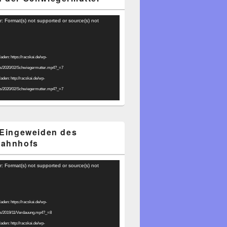
r: Format(s) not supported or source(s) not
laden: https://racskai.de/wp-
ds/2020/02/Schwiegermutter.mp4?_=7
laden: http://racskai.de/wp-
ds/2020/02/Schwiegermutter.mp4?_=7
 Eingeweiden des
bahnhofs
r: Format(s) not supported or source(s) not
laden: https://racskai.de/wp-
ds/2019/11/Verdauung.mp4?_=8
laden: http://racskai.de/wp-