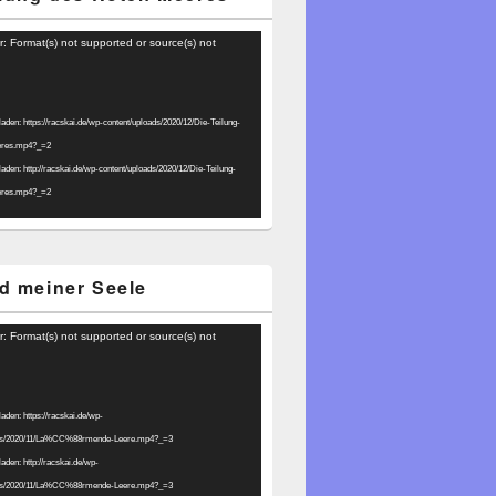
r: Format(s) not supported or source(s) not
laden: https://racskai.de/wp-content/uploads/2020/12/Die-Teilung-
eres.mp4?_=2
laden: http://racskai.de/wp-content/uploads/2020/12/Die-Teilung-
eres.mp4?_=2
d meiner Seele
r: Format(s) not supported or source(s) not
laden: https://racskai.de/wp-
ads/2020/11/La%CC%88rmende-Leere.mp4?_=3
laden: http://racskai.de/wp-
ads/2020/11/La%CC%88rmende-Leere.mp4?_=3