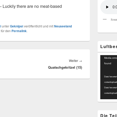
– Luckily there are no meat-based
Soun
i
unter
Geknipst
veröffentlicht und mit
Neuseeland
 für den
Permalink
.
Luftbe
Video-
Media erro
Nächster
Weiter
→
Player
found
Quatschgekritzel (15)
Beitrag:
Datei herunter
content/uploa
Datei herunter
content/uploa
Die Te