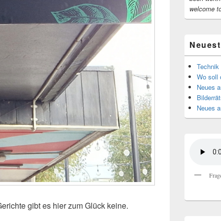
welcome t
Neuest
Technik 
Wo soll 
Neues au
Bilderrät
Neues a
Frag
erichte gibt es hier zum Glück keine.