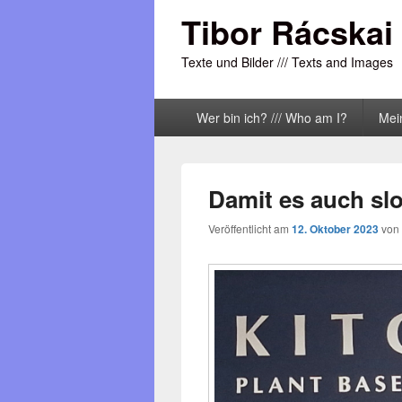
Tibor Rácskai
Texte und Bilder /// Texts and Images
Primäres
Wer bin ich? /// Who am I?
Mei
Menü
Damit es auch slo
Veröffentlicht am
12. Oktober 2023
von