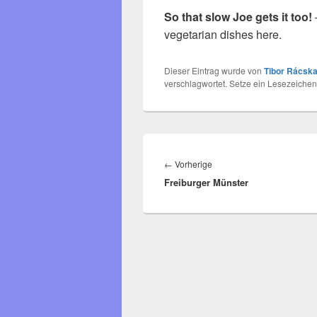
So that slow Joe gets it too!
vegetarian dishes here.
Dieser Eintrag wurde von
Tibor Rácska
verschlagwortet. Setze ein Lesezeichen
Beitragsnavigation
Vorheriger
←
Vorherige
Freiburger Münster
Beitrag: