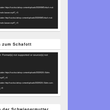
laden: https://racskai.de/wp-content/uploads/2020/08/Einfach-mal-
umeln-lassen.mp4?_=5
laden: http://racskai.de/wp-content/uploads/2020/08/Einfach-mal-
umeln-lassen.mp4?_=5
 zum Schafott
r: Format(s) not supported or source(s) not
laden: https://racskai.de/wp-content/uploads/2020/02/U-Bahn-
.mp4?_=6
laden: http://racskai.de/wp-content/uploads/2020/02/U-Bahn-zum-
?_=6
 der Schwiegermutter