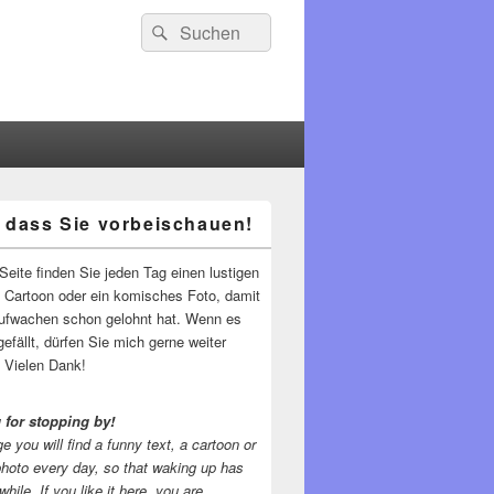
Suchen
Suchen
nach:
 dass Sie vorbeischauen!
-
ch
Seite finden Sie jeden Tag einen lustigen
n Cartoon oder ein komisches Foto, damit
ufwachen schon gelohnt hat. Wenn es
gefällt, dürfen Sie mich gerne weiter
 Vielen Dank!
 for stopping by!
e you will find a funny text, a cartoon or
photo every day, so that waking up has
while.
If you like it here, you are