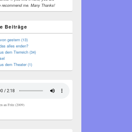
o recommend me.
Many Thanks!
e Beiträge
von gestern (13)
das alles enden?
s dem Tierreich (34)
sel
us dem Theater (1)
en an Fritz (2009)