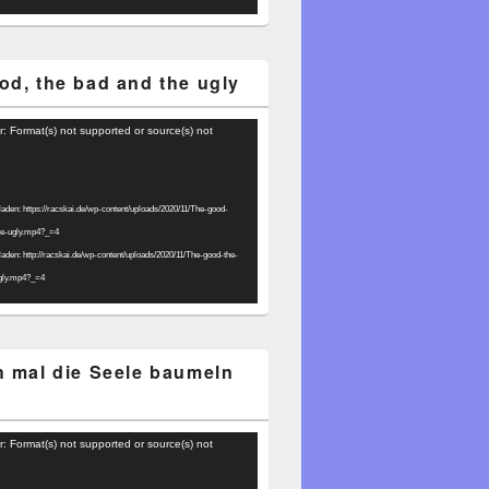
od, the bad and the ugly
r: Format(s) not supported or source(s) not
laden: https://racskai.de/wp-content/uploads/2020/11/The-good-
he-ugly.mp4?_=4
laden: http://racskai.de/wp-content/uploads/2020/11/The-good-the-
gly.mp4?_=4
h mal die Seele baumeln
r: Format(s) not supported or source(s) not