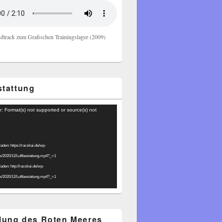
dtrack zum Grafischen Trainingslager (2009)
stattung
r: Format(s) not supported or source(s) not
laden: https://racskai.de/wp-
ds/2020/12/Luftbestattung.mp4?_=1
laden: http://racskai.de/wp-
ds/2020/12/Luftbestattung.mp4?_=1
ilung des Roten Meeres