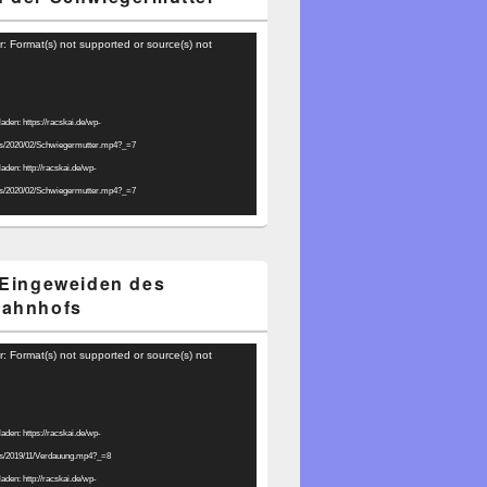
r: Format(s) not supported or source(s) not
laden: https://racskai.de/wp-
ds/2020/02/Schwiegermutter.mp4?_=7
laden: http://racskai.de/wp-
ds/2020/02/Schwiegermutter.mp4?_=7
 Eingeweiden des
bahnhofs
r: Format(s) not supported or source(s) not
laden: https://racskai.de/wp-
ds/2019/11/Verdauung.mp4?_=8
laden: http://racskai.de/wp-