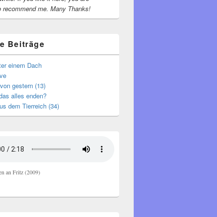
o recommend me.
Many Thanks!
e Beiträge
nter einem Dach
ive
von gestern (13)
das alles enden?
s dem Tierreich (34)
en an Fritz (2009)