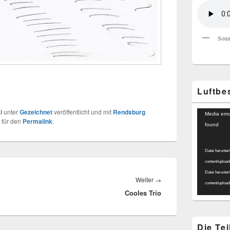
Soun
Luftbe
i
unter
Gezeichnet
veröffentlicht und mit
Rendsburg
Video-
Media erro
 für den
Permalink
.
Player
found
Datei herunter
content/uploa
Datei herunter
Nächster
Weiter
→
content/uploa
Cooles Trio
Beitrag:
Die Te