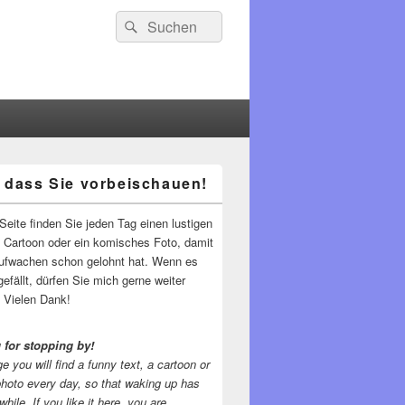
Suchen
Suchen
nach:
 dass Sie vorbeischauen!
-
ch
Seite finden Sie jeden Tag einen lustigen
n Cartoon oder ein komisches Foto, damit
ufwachen schon gelohnt hat. Wenn es
gefällt, dürfen Sie mich gerne weiter
 Vielen Dank!
 for stopping by!
e you will find a funny text, a cartoon or
photo every day, so that waking up has
while.
If you like it here, you are