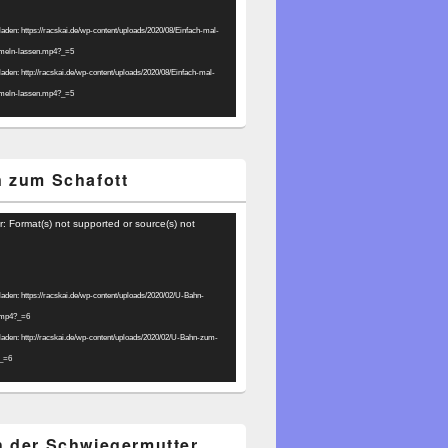
laden: https://racskai.de/wp-content/uploads/2020/08/Einfach-mal-
umeln-lassen.mp4?_=5
laden: http://racskai.de/wp-content/uploads/2020/08/Einfach-mal-
umeln-lassen.mp4?_=5
 zum Schafott
r: Format(s) not supported or source(s) not
laden: https://racskai.de/wp-content/uploads/2020/02/U-Bahn-
.mp4?_=6
laden: http://racskai.de/wp-content/uploads/2020/02/U-Bahn-zum-
?_=6
 der Schwiegermutter