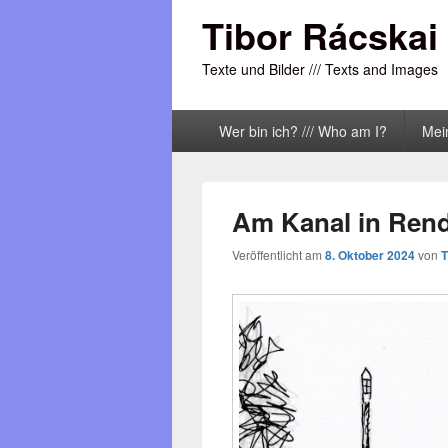
Tibor Rácskai
Texte und Bilder /// Texts and Images
Primäres
Wer bin ich? /// Who am I?
Mei
Menü
Am Kanal in Ren
Veröffentlicht am
8. Oktober 2024
von
T