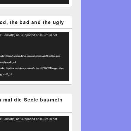
od, the bad and the ugly
r: Format(s) not supported or source(s) not
laden: https://racskai.de/wp-content/uploads/2020/11/The-good-
he-ugly.mp4?_=4
laden: http://racskai.de/wp-content/uploads/2020/11/The-good-the-
gly.mp4?_=4
h mal die Seele baumeln
r: Format(s) not supported or source(s) not