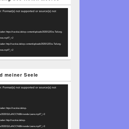
r: Format(s) not supported or source(s) not
laden: https://racskai.de/wp-content/uploads/2020/12/Die-Teilung-
eres.mp4?_=2
laden: http://racskai.de/wp-content/uploads/2020/12/Die-Teilung-
eres.mp4?_=2
d meiner Seele
r: Format(s) not supported or source(s) not
laden: https://racskai.de/wp-
ads/2020/11/La%CC%88rmende-Leere.mp4?_=3
laden: http://racskai.de/wp-
ads/2020/11/La%CC%88rmende-Leere.mp4?_=3