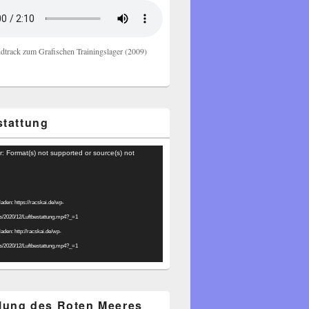
dtrack zum Grafischen Trainingslager (2009)
stattung
r: Format(s) not supported or source(s) not
laden: https://racskai.de/wp-
ds/2020/12/Luftbestattung.mp4?_=1
laden: http://racskai.de/wp-
ds/2020/12/Luftbestattung.mp4?_=1
ilung des Roten Meeres