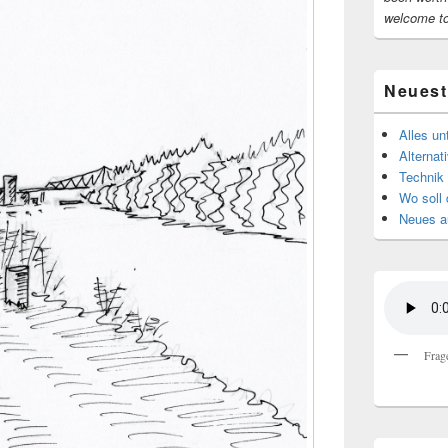
welcome t
Neuest
Alles u
Alternat
Technik 
Wo soll 
Neues au
Frag