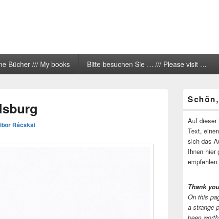
ne Bücher /// My books
Bitte besuchen Sie … /// Please visit …
Primärer
Schön,
Seitenleisten
dsburg
Widgetberei
Auf dieser 
ibor Rácskai
Text, eine
sich das A
Ihnen hier 
empfehlen.
Thank you
On this pag
a strange 
been worth