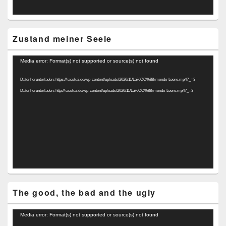
Zustand meiner Seele
Video-
Media error: Format(s) not supported or source(s) not found
Player
Datei herunterladen: https://racskai.de/wp-content/uploads/2020/11/La%CC%88rmende-Leere.mp4?_=3
Datei herunterladen: http://racskai.de/wp-content/uploads/2020/11/La%CC%88rmende-Leere.mp4?_=3
The good, the bad and the ugly
Video-
Media error: Format(s) not supported or source(s) not found
Player