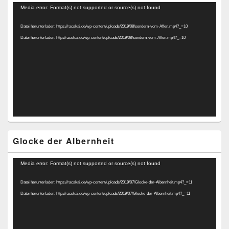
Video-
Media error: Format(s) not supported or source(s) not found
Player
Datei herunterladen: https://racskai.de/wp-content/uploads/2019/08/sondern-vom-Affen.mp4?_=10
Datei herunterladen: http://racskai.de/wp-content/uploads/2019/08/sondern-vom-Affen.mp4?_=10
Glocke der Albernheit
Video-
Media error: Format(s) not supported or source(s) not found
Player
Datei herunterladen: https://racskai.de/wp-content/uploads/2019/07/Glocke-der-Albernheit.mp4?_=11
Datei herunterladen: http://racskai.de/wp-content/uploads/2019/07/Glocke-der-Albernheit.mp4?_=11