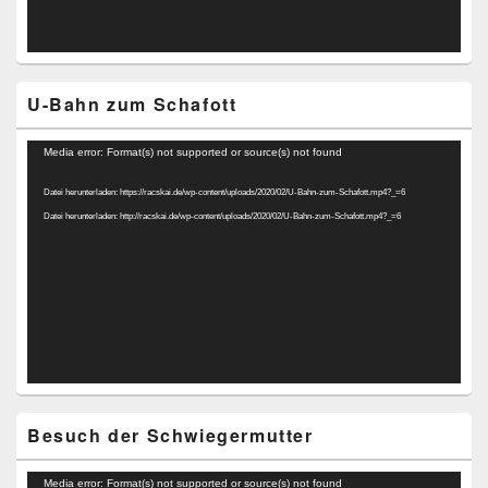
U-Bahn zum Schafott
Video-
Media error: Format(s) not supported or source(s) not found
Player
Datei herunterladen: https://racskai.de/wp-content/uploads/2020/02/U-Bahn-zum-Schafott.mp4?_=6
Datei herunterladen: http://racskai.de/wp-content/uploads/2020/02/U-Bahn-zum-Schafott.mp4?_=6
Besuch der Schwiegermutter
Video-
Media error: Format(s) not supported or source(s) not found