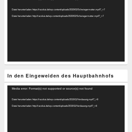
Player
Datei herunterladen: https://racskai.de/wp-content/uploads/2020/02/Schwiegermutter.mp4?_=7
Datei herunterladen: http://racskai.de/wp-content/uploads/2020/02/Schwiegermutter.mp4?_=7
In den Eingeweiden des Hauptbahnhofs
Video-
Media error: Format(s) not supported or source(s) not found
Player
Datei herunterladen: https://racskai.de/wp-content/uploads/2019/11/Verdauung.mp4?_=8
Datei herunterladen: http://racskai.de/wp-content/uploads/2019/11/Verdauung.mp4?_=8