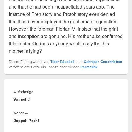
and that he had been incapacitated years ago. The
Institute of Prehistory and Protohistory even denied
that it had ever employed the gentleman in question.
However, the foreman Florian M. insists that the print
and inscription are genuine. His mother also confirmed
this to him. Or does anybody want to say that his
mother is lying?
Dieser Eintrag wurde von
Tibor Rácskai
unter
Geknipst
,
Geschrieben
veröffentlicht. Setze ein Lesezeichen für den
Permalink
.
Beitragsnavigation
Vorheriger
←
Vorherige
So nicht!
Beitrag:
Nächster
Weiter
→
Doppelt Pech!
Beitrag: