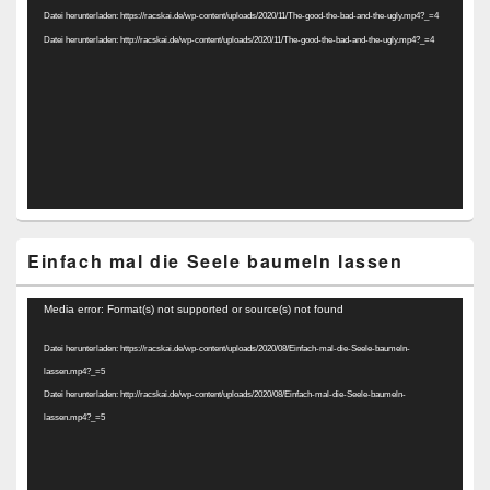
Datei herunterladen: https://racskai.de/wp-content/uploads/2020/11/The-good-the-bad-and-the-ugly.mp4?_=4
Datei herunterladen: http://racskai.de/wp-content/uploads/2020/11/The-good-the-bad-and-the-ugly.mp4?_=4
Einfach mal die Seele baumeln lassen
Video-
Media error: Format(s) not supported or source(s) not found
Player
Datei herunterladen: https://racskai.de/wp-content/uploads/2020/08/Einfach-mal-die-Seele-baumeln-
lassen.mp4?_=5
Datei herunterladen: http://racskai.de/wp-content/uploads/2020/08/Einfach-mal-die-Seele-baumeln-
lassen.mp4?_=5