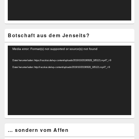
Botschaft aus dem Jenseits?
Video-
Media error: Format(s) not supported or source(s) not found
Player
Datei herunterladen: https://racskai.de/wp-content/uploads/2019/10/20190928_185121.mp4?_=9
Datei herunterladen: http://racskai.de/wp-content/uploads/2019/10/20190928_185121.mp4?_=9
… sondern vom Affen