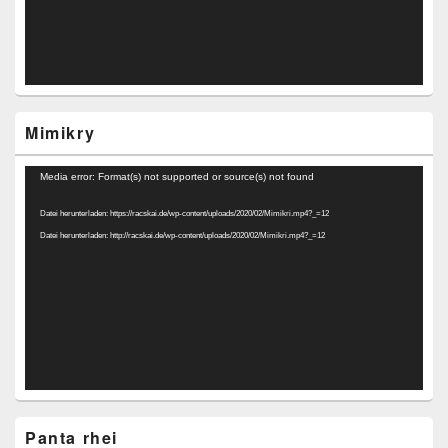
Mimikry
Video-
Media error: Format(s) not supported or source(s) not found
Player
Datei herunterladen: https://racskai.de/wp-content/uploads/2020/02/Mimikri.mp4?_=12
Datei herunterladen: http://racskai.de/wp-content/uploads/2020/02/Mimikri.mp4?_=12
Panta rhei