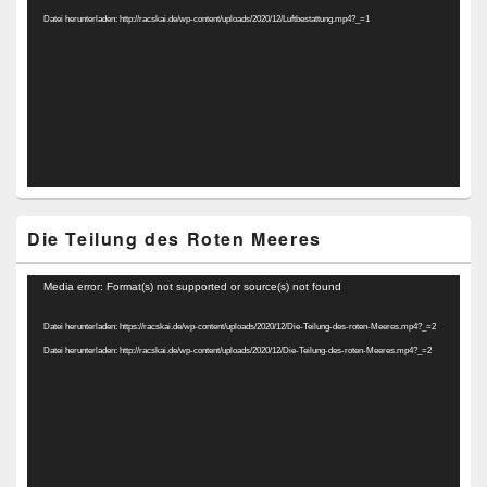
Datei herunterladen: http://racskai.de/wp-content/uploads/2020/12/Luftbestattung.mp4?_=1
Die Teilung des Roten Meeres
Video-
Media error: Format(s) not supported or source(s) not found
Player
Datei herunterladen: https://racskai.de/wp-content/uploads/2020/12/Die-Teilung-des-roten-Meeres.mp4?_=2
Datei herunterladen: http://racskai.de/wp-content/uploads/2020/12/Die-Teilung-des-roten-Meeres.mp4?_=2