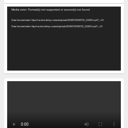
Video-
Media error: Format(s) not supported or source(s) not found
Player
Datei herunterladen: https://racskai.de/wp-content/uploads/2019/07/20190722_212815.mp4?_=13
Datei herunterladen: http://racskai.de/wp-content/uploads/2019/07/20190722_212815.mp4?_=13