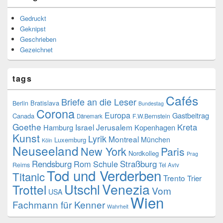
Gedruckt
Geknipst
Geschrieben
Gezeichnet
tags
Cafés
Briefe an die Leser
Bratislava
Berlin
Bundestag
Corona
Europa
Gastbeitrag
Canada
F.W.Bernstein
Dänemark
Goethe
Kreta
Israel
Jerusalem
Hamburg
Kopenhagen
Kunst
Lyrik
Montreal
München
Luxemburg
Köln
Neuseeland
New York
Paris
Nordkolleg
Prag
Rendsburg
Rom
Schule
Straßburg
Reims
Tel Aviv
Tod und Verderben
Titanic
Trento
Trier
Utschl
Venezia
Trottel
Vom
USA
Wien
Fachmann für Kenner
Wahrheit