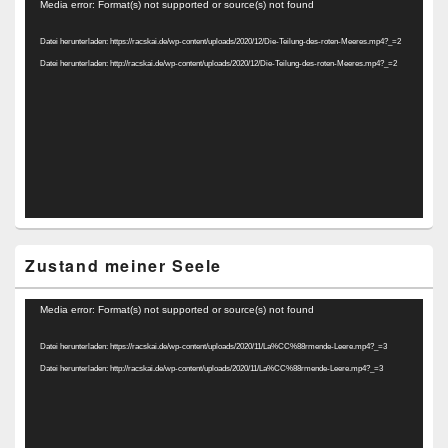
Video-
Media error: Format(s) not supported or source(s) not found
Player
Datei herunterladen: https://racskai.de/wp-content/uploads/2020/12/Die-Teilung-des-roten-Meeres.mp4?_=2
Datei herunterladen: http://racskai.de/wp-content/uploads/2020/12/Die-Teilung-des-roten-Meeres.mp4?_=2
Zustand meiner Seele
Video-
Media error: Format(s) not supported or source(s) not found
Player
Datei herunterladen: https://racskai.de/wp-content/uploads/2020/11/La%CC%88rmende-Leere.mp4?_=3
Datei herunterladen: http://racskai.de/wp-content/uploads/2020/11/La%CC%88rmende-Leere.mp4?_=3