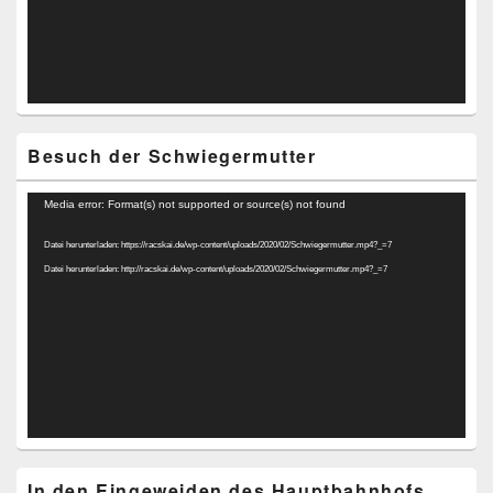
Besuch der Schwiegermutter
Video-
Media error: Format(s) not supported or source(s) not found
Player
Datei herunterladen: https://racskai.de/wp-content/uploads/2020/02/Schwiegermutter.mp4?_=7
Datei herunterladen: http://racskai.de/wp-content/uploads/2020/02/Schwiegermutter.mp4?_=7
In den Eingeweiden des Hauptbahnhofs