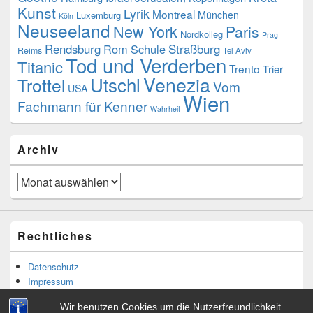
Kunst
Lyrik
Montreal
München
Luxemburg
Köln
Neuseeland
New York
Paris
Nordkolleg
Prag
Rendsburg
Rom
Schule
Straßburg
Reims
Tel Aviv
Tod und Verderben
Titanic
Trento
Trier
Venezia
Utschl
Trottel
Vom
USA
Wien
Fachmann für Kenner
Wahrheit
Archiv
Archiv
Rechtliches
Datenschutz
Impressum
Wir benutzen Cookies um die Nutzerfreundlichkeit