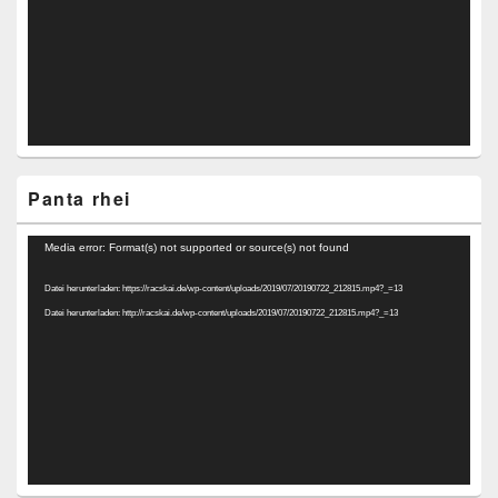
Panta rhei
Video-
Media error: Format(s) not supported or source(s) not found
Player
Datei herunterladen: https://racskai.de/wp-content/uploads/2019/07/20190722_212815.mp4?_=13
Datei herunterladen: http://racskai.de/wp-content/uploads/2019/07/20190722_212815.mp4?_=13