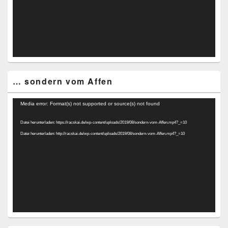
… sondern vom Affen
Video-
Media error: Format(s) not supported or source(s) not found
Player
Datei herunterladen: https://racskai.de/wp-content/uploads/2019/08/sondern-vom-Affen.mp4?_=10
Datei herunterladen: http://racskai.de/wp-content/uploads/2019/08/sondern-vom-Affen.mp4?_=10