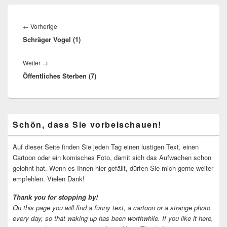
Beitragsnavigation
Vorheriger
←
Vorherige
Schräger Vogel (1)
Beitrag:
Nächster
Weiter
→
Öffentliches Sterben (7)
Beitrag:
Primärer
Schön, dass Sie vorbeischauen!
Seitenleisten-
Widgetbereich
Auf dieser Seite finden Sie jeden Tag einen lustigen Text, einen
Cartoon oder ein komisches Foto, damit sich das Aufwachen schon
gelohnt hat. Wenn es Ihnen hier gefällt, dürfen Sie mich gerne weiter
empfehlen. Vielen Dank!
Thank you for stopping by!
On this page you will find a funny text, a cartoon or a strange photo
every day, so that waking up has been worthwhile.
If you like it here,