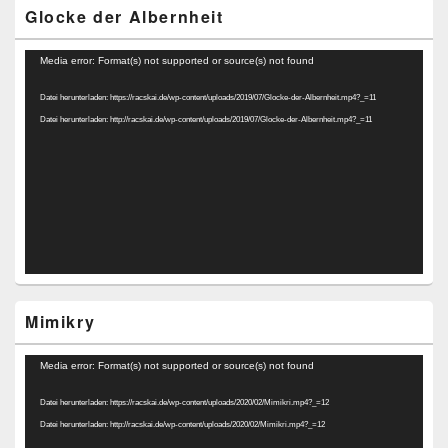
Glocke der Albernheit
Video-
Media error: Format(s) not supported or source(s) not found
Player
Datei herunterladen: https://racskai.de/wp-content/uploads/2019/07/Glocke-der-Albernheit.mp4?_=11
Datei herunterladen: http://racskai.de/wp-content/uploads/2019/07/Glocke-der-Albernheit.mp4?_=11
Mimikry
Video-
Media error: Format(s) not supported or source(s) not found
Player
Datei herunterladen: https://racskai.de/wp-content/uploads/2020/02/Mimikri.mp4?_=12
Datei herunterladen: http://racskai.de/wp-content/uploads/2020/02/Mimikri.mp4?_=12