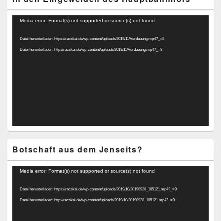
Video-
Media error: Format(s) not supported or source(s) not found
Player
Datei herunterladen: https://racskai.de/wp-content/uploads/2019/11/Verdauung.mp4?_=8
Datei herunterladen: http://racskai.de/wp-content/uploads/2019/11/Verdauung.mp4?_=8
Botschaft aus dem Jenseits?
Video-
Media error: Format(s) not supported or source(s) not found
Player
Datei herunterladen: https://racskai.de/wp-content/uploads/2019/10/20190928_185121.mp4?_=9
Datei herunterladen: http://racskai.de/wp-content/uploads/2019/10/20190928_185121.mp4?_=9