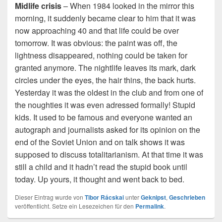
Midlife crisis
– When 1984 looked in the mirror this
morning, it suddenly became clear to him that it was
now approaching 40 and that life could be over
tomorrow. It was obvious: the paint was off, the
lightness disappeared, nothing could be taken for
granted anymore. The nightlife leaves its mark, dark
circles under the eyes, the hair thins, the back hurts.
Yesterday it was the oldest in the club and from one of
the noughties it was even adressed formally! Stupid
kids. It used to be famous and everyone wanted an
autograph and journalists asked for its opinion on the
end of the Soviet Union and on talk shows it was
supposed to discuss totalitarianism. At that time it was
still a child and it hadn’t read the stupid book until
today. Up yours, it thought and went back to bed.
Dieser Eintrag wurde von
Tibor Rácskai
unter
Geknipst
,
Geschrieben
veröffentlicht. Setze ein Lesezeichen für den
Permalink
.