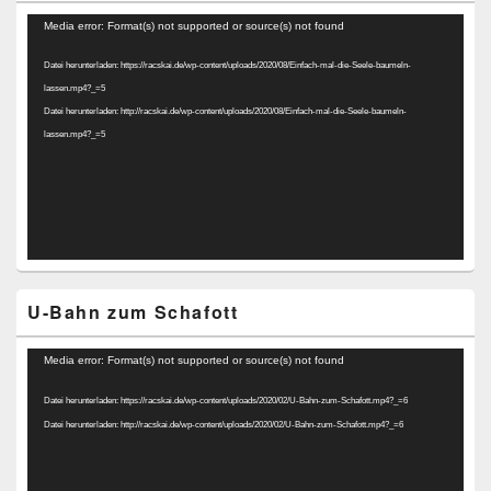
Video-
Media error: Format(s) not supported or source(s) not found
Player
Datei herunterladen: https://racskai.de/wp-content/uploads/2020/08/Einfach-mal-die-Seele-baumeln-
lassen.mp4?_=5
Datei herunterladen: http://racskai.de/wp-content/uploads/2020/08/Einfach-mal-die-Seele-baumeln-
lassen.mp4?_=5
U-Bahn zum Schafott
Video-
Media error: Format(s) not supported or source(s) not found
Player
Datei herunterladen: https://racskai.de/wp-content/uploads/2020/02/U-Bahn-zum-Schafott.mp4?_=6
Datei herunterladen: http://racskai.de/wp-content/uploads/2020/02/U-Bahn-zum-Schafott.mp4?_=6