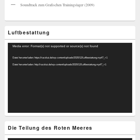
Soundtrack zum Grafischen Trainingslager (2009)
Luftbestattung
Video-
Media error: Format(s) not supported or source(s) not found
Player
Datei herunterladen: https://racskai.de/wp-content/uploads/2020/12/Luftbestattung.mp4?_=1
Datei herunterladen: http://racskai.de/wp-content/uploads/2020/12/Luftbestattung.mp4?_=1
Die Teilung des Roten Meeres