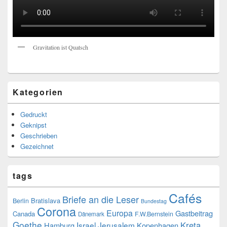
Gravitation ist Quatsch
Kategorien
Gedruckt
Geknipst
Geschrieben
Gezeichnet
tags
Cafés
Briefe an die Leser
Bratislava
Berlin
Bundestag
Corona
Europa
Gastbeitrag
Canada
F.W.Bernstein
Dänemark
Goethe
Kreta
Israel
Jerusalem
Hamburg
Kopenhagen