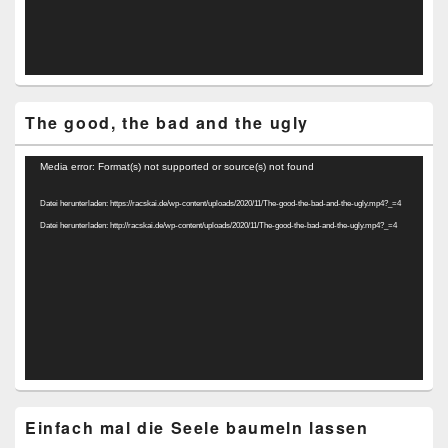
The good, the bad and the ugly
Video-
Media error: Format(s) not supported or source(s) not found
Player
Datei herunterladen: https://racskai.de/wp-content/uploads/2020/11/The-good-the-bad-and-the-ugly.mp4?_=4
Datei herunterladen: http://racskai.de/wp-content/uploads/2020/11/The-good-the-bad-and-the-ugly.mp4?_=4
Einfach mal die Seele baumeln lassen