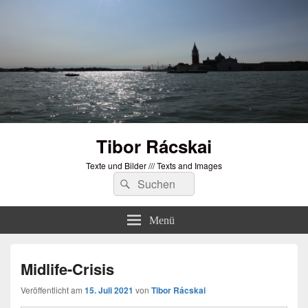
Tibor Rácskai
Texte und Bilder /// Texts and Images
Suchen
Suchen
nach:
Menü
Midlife-Crisis
Veröffentlicht am
15. Juli 2021
von
Tibor Rácskai