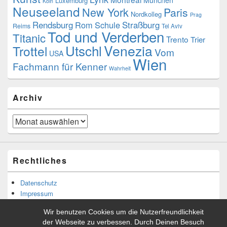
München
Luxemburg
Köln
Neuseeland
New York
Paris
Nordkolleg
Prag
Rendsburg
Rom
Schule
Straßburg
Reims
Tel Aviv
Tod und Verderben
Titanic
Trento
Trier
Utschl
Venezia
Trottel
Vom
USA
Wien
Fachmann für Kenner
Wahrheit
Archiv
Archiv
Rechtliches
Datenschutz
Impressum
Wir benutzen Cookies um die Nutzerfreundlichkeit
der Webseite zu verbessen. Durch Deinen Besuch