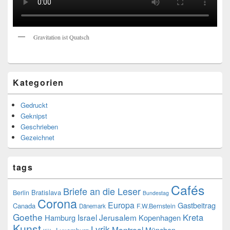
Gravitation ist Quatsch
Kategorien
Gedruckt
Geknipst
Geschrieben
Gezeichnet
tags
Cafés
Briefe an die Leser
Bratislava
Berlin
Bundestag
Corona
Europa
Gastbeitrag
Canada
F.W.Bernstein
Dänemark
Goethe
Kreta
Israel
Jerusalem
Hamburg
Kopenhagen
Kunst
Lyrik
Montreal