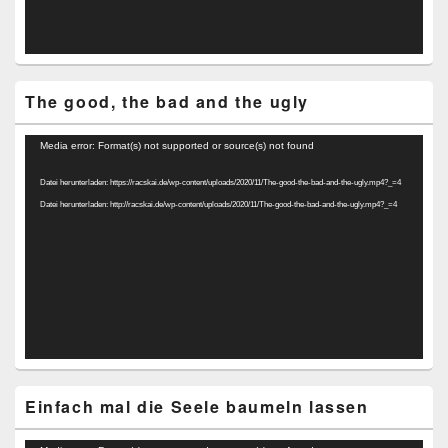
The good, the bad and the ugly
Video-
Media error: Format(s) not supported or source(s) not found
Player
Datei herunterladen: https://racskai.de/wp-content/uploads/2020/11/The-good-the-bad-and-the-ugly.mp4?_=4
Datei herunterladen: http://racskai.de/wp-content/uploads/2020/11/The-good-the-bad-and-the-ugly.mp4?_=4
Einfach mal die Seele baumeln lassen