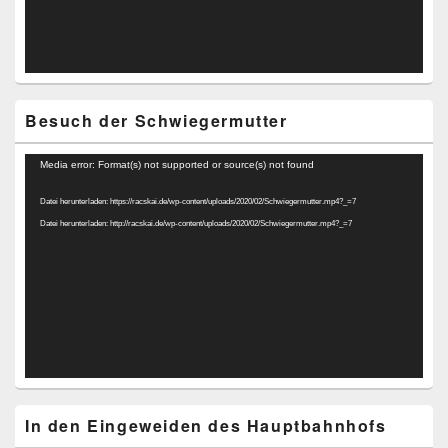
Besuch der Schwiegermutter
Video-
Media error: Format(s) not supported or source(s) not found
Player
Datei herunterladen: https://racskai.de/wp-content/uploads/2020/02/Schwiegermutter.mp4?_=7
Datei herunterladen: http://racskai.de/wp-content/uploads/2020/02/Schwiegermutter.mp4?_=7
In den Eingeweiden des Hauptbahnhofs