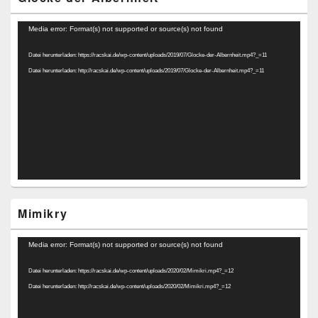
Video-
Media error: Format(s) not supported or source(s) not found
Player
Datei herunterladen: https://racskai.de/wp-content/uploads/2019/07/Glocke-der-Albernheit.mp4?_=11
Datei herunterladen: http://racskai.de/wp-content/uploads/2019/07/Glocke-der-Albernheit.mp4?_=11
Mimikry
Video-
Media error: Format(s) not supported or source(s) not found
Player
Datei herunterladen: https://racskai.de/wp-content/uploads/2020/02/Mimikri.mp4?_=12
Datei herunterladen: http://racskai.de/wp-content/uploads/2020/02/Mimikri.mp4?_=12