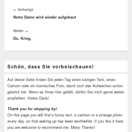
Beitragsnavigation
Vorheriger
←
Vorherige
Notre Dame wird wieder aufgebaut
Beitrag:
Nächster
Weiter
→
Du, Krieg,
Beitrag:
Primärer
Schön, dass Sie vorbeischauen!
Seitenleisten-
Widgetbereich
Auf dieser Seite finden Sie jeden Tag einen lustigen Text, einen
Cartoon oder ein komisches Foto, damit sich das Aufwachen schon
gelohnt hat. Wenn es Ihnen hier gefällt, dürfen Sie mich gerne weiter
empfehlen. Vielen Dank!
Thank you for stopping by!
On this page you will find a funny text, a cartoon or a strange photo
every day, so that waking up has been worthwhile.
If you like it here,
you are welcome to recommend me.
Many Thanks!