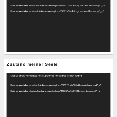
Player
Datei herunterladen: https://racskai.de/wp-content/uploads/2020/12/Die-Teilung-des-roten-Meeres.mp4?_=2
Datei herunterladen: http://racskai.de/wp-content/uploads/2020/12/Die-Teilung-des-roten-Meeres.mp4?_=2
Zustand meiner Seele
Video-
Media error: Format(s) not supported or source(s) not found
Player
Datei herunterladen: https://racskai.de/wp-content/uploads/2020/11/La%CC%88rmende-Leere.mp4?_=3
Datei herunterladen: http://racskai.de/wp-content/uploads/2020/11/La%CC%88rmende-Leere.mp4?_=3