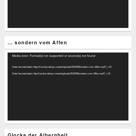
… sondern vom Affen
Video-
Media error: Format(s) not supported or source(s) not found
Player
Datei herunterladen: https://racskai.de/wp-content/uploads/2019/08/sondern-vom-Affen.mp4?_=10
Datei herunterladen: http://racskai.de/wp-content/uploads/2019/08/sondern-vom-Affen.mp4?_=10
Glocke der Albernheit