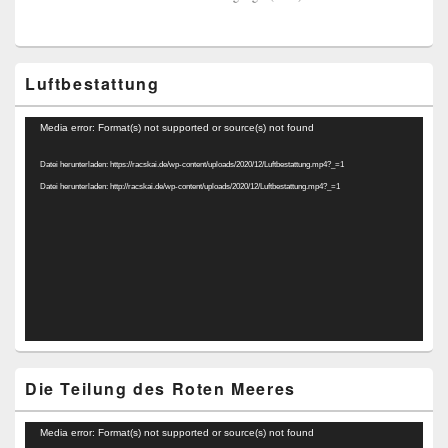
Luftbestattung
Video-
Media error: Format(s) not supported or source(s) not found
Player
Datei herunterladen: https://racskai.de/wp-content/uploads/2020/12/Luftbestattung.mp4?_=1
Datei herunterladen: http://racskai.de/wp-content/uploads/2020/12/Luftbestattung.mp4?_=1
Die Teilung des Roten Meeres
Video-
Media error: Format(s) not supported or source(s) not found