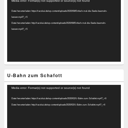
Video-
Media error: Format(s) not supported or source(s) not found
Player
Datei herunterladen: https://racskai.de/wp-content/uploads/2020/08/Einfach-mal-die-Seele-baumeln-
lassen.mp4?_=5
Datei herunterladen: http://racskai.de/wp-content/uploads/2020/08/Einfach-mal-die-Seele-baumeln-
lassen.mp4?_=5
U-Bahn zum Schafott
Video-
Media error: Format(s) not supported or source(s) not found
Player
Datei herunterladen: https://racskai.de/wp-content/uploads/2020/02/U-Bahn-zum-Schafott.mp4?_=6
Datei herunterladen: http://racskai.de/wp-content/uploads/2020/02/U-Bahn-zum-Schafott.mp4?_=6