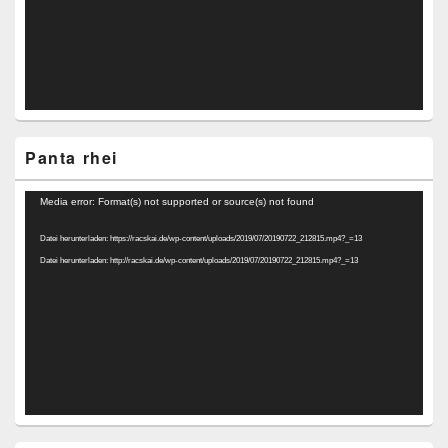
Panta rhei
Video-
Media error: Format(s) not supported or source(s) not found
Player
Datei herunterladen: https://racskai.de/wp-content/uploads/2019/07/20190722_212815.mp4?_=13
Datei herunterladen: http://racskai.de/wp-content/uploads/2019/07/20190722_212815.mp4?_=13