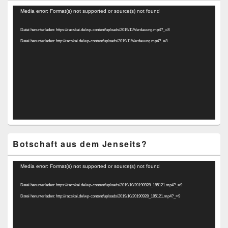
Video-
Media error: Format(s) not supported or source(s) not found
Player
Datei herunterladen: https://racskai.de/wp-content/uploads/2019/11/Verdauung.mp4?_=8
Datei herunterladen: http://racskai.de/wp-content/uploads/2019/11/Verdauung.mp4?_=8
Botschaft aus dem Jenseits?
Video-
Media error: Format(s) not supported or source(s) not found
Player
Datei herunterladen: https://racskai.de/wp-content/uploads/2019/10/20190928_185121.mp4?_=9
Datei herunterladen: http://racskai.de/wp-content/uploads/2019/10/20190928_185121.mp4?_=9