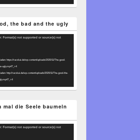
od, the bad and the ugly
r: Format(s) not supported or source(s) not
laden: https://racskai.de/wp-content/uploads/2020/11/The-good-
he-ugly.mp4?_=4
laden: http://racskai.de/wp-content/uploads/2020/11/The-good-the-
gly.mp4?_=4
h mal die Seele baumeln
r: Format(s) not supported or source(s) not