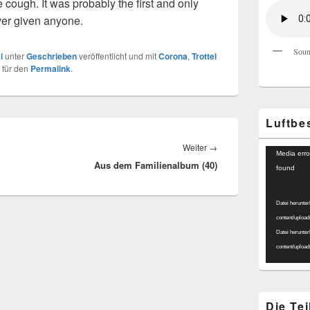
 cough. It was probably the first and only
ver given anyone.
Soun
i
unter
Geschrieben
veröffentlicht und mit
Corona
,
Trottel
 für den
Permalink
.
Luftbe
Nächster
Weiter
→
Video-
Media erro
Aus dem Familienalbum (40)
Beitrag:
Player
found
Datei herunter
content/uploa
Datei herunter
content/uploa
Die Te