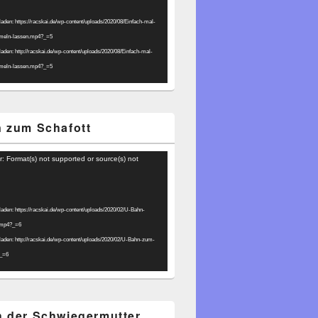
laden: https://racskai.de/wp-content/uploads/2020/08/Einfach-mal-
umeln-lassen.mp4?_=5
laden: http://racskai.de/wp-content/uploads/2020/08/Einfach-mal-
umeln-lassen.mp4?_=5
 zum Schafott
r: Format(s) not supported or source(s) not
laden: https://racskai.de/wp-content/uploads/2020/02/U-Bahn-
.mp4?_=6
laden: http://racskai.de/wp-content/uploads/2020/02/U-Bahn-zum-
?_=6
 der Schwiegermutter