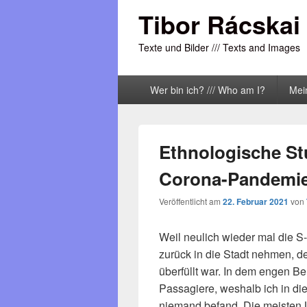
Tibor Rácskai
Texte und Bilder /// Texts and Images
Primäres
Wer bin ich? /// Who am I?
Mei
Menü
Ethnologische Stu
Corona-Pandemie
Veröffentlicht am
22. Februar 2021
von
Weil neulich wieder mal die S
zurück in die Stadt nehmen, d
überfüllt war. In dem engen B
Passagiere, weshalb ich in die
niemand befand. Die meisten L