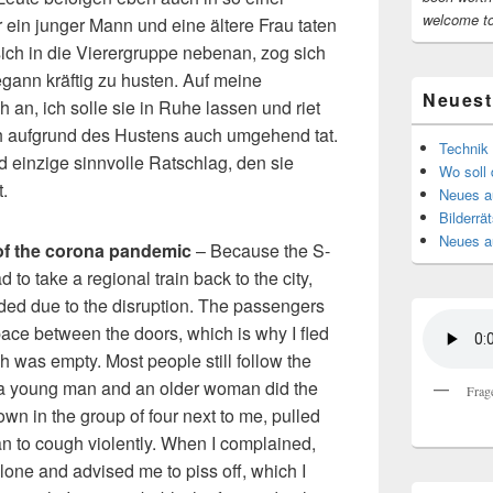
welcome t
 ein junger Mann und eine ältere Frau taten
 sich in die Vierergruppe nebenan, zog sich
ann kräftig zu husten. Auf meine
Neuest
 an, ich solle sie in Ruhe lassen und riet
ch aufgrund des Hustens auch umgehend tat.
Technik 
d einzige sinnvolle Ratschlag, den sie
Wo soll 
.
Neues au
Bilderrät
Neues a
 of the corona pandemic
– Because the S-
d to take a regional train back to the city,
ed due to the disruption. The passengers
ace between the doors, which is why I fled
ch was empty. Most people still follow the
ly a young man and an older woman did the
Frag
n in the group of four next to me, pulled
n to cough violently. When I complained,
lone and advised me to piss off, which I