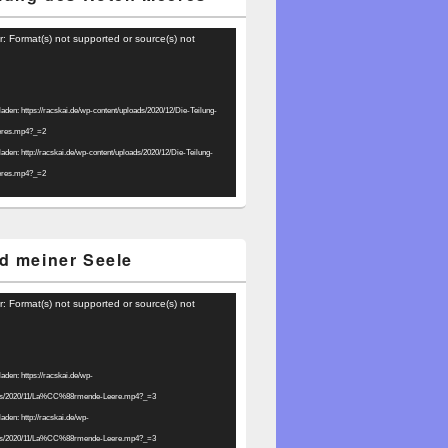
r: Format(s) not supported or source(s) not
laden: https://racskai.de/wp-content/uploads/2020/12/Die-Teilung-
eres.mp4?_=2
laden: http://racskai.de/wp-content/uploads/2020/12/Die-Teilung-
eres.mp4?_=2
d meiner Seele
r: Format(s) not supported or source(s) not
laden: https://racskai.de/wp-
ads/2020/11/La%CC%88rmende-Leere.mp4?_=3
laden: http://racskai.de/wp-
ads/2020/11/La%CC%88rmende-Leere.mp4?_=3