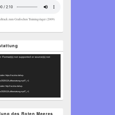
dtrack zum Grafischen Trainingslager (2009)
stattung
r: Format(s) not supported or source(s) not
laden: https://racskai.de/wp-
ds/2020/12/Luftbestattung.mp4?_=1
laden: http://racskai.de/wp-
ds/2020/12/Luftbestattung.mp4?_=1
ilung des Roten Meeres