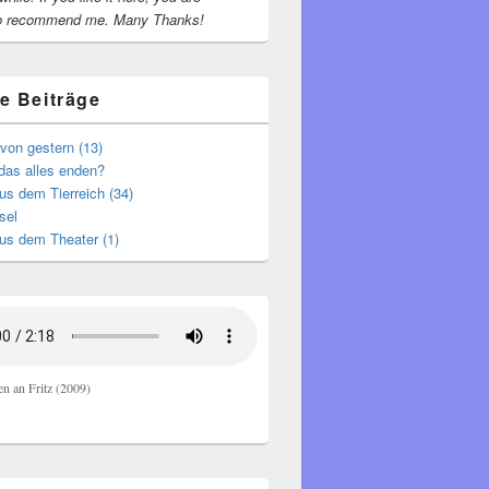
o recommend me.
Many Thanks!
e Beiträge
von gestern (13)
das alles enden?
s dem Tierreich (34)
sel
us dem Theater (1)
en an Fritz (2009)