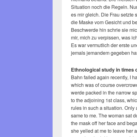
Situation noch die Regeln. Nur
es mir gleich. Die Frau setzte
die Maske vom Gesicht und beg
Beschwerde hin schrie sie mich
mir, mich zu verpissen, was i
Es war vermutlich der erste un
jemals jemandem gegeben hat
Ethnological study in times
Bahn failed again recently, I ha
which was of course overcrowd
werde packed in the narrow sp
to the adjoining 1st class, whi
rules in such a situation. On
same to me. The woman sat dow
the mask off her face and bega
she yelled at me to leave her a