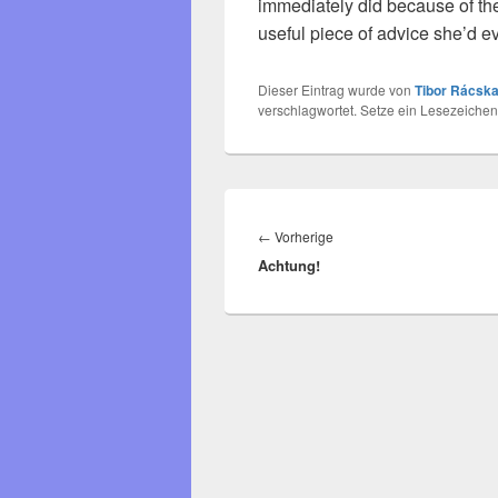
immediately did because of the
useful piece of advice she’d e
Dieser Eintrag wurde von
Tibor Rácska
verschlagwortet. Setze ein Lesezeichen
Beitragsnavigation
Vorheriger
←
Vorherige
Achtung!
Beitrag: