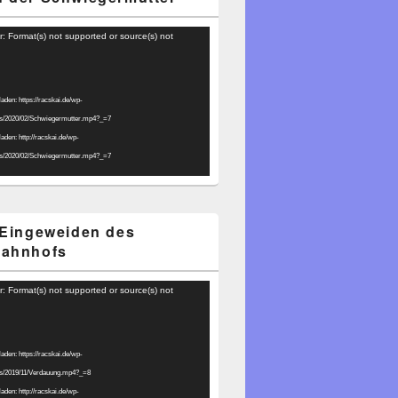
r: Format(s) not supported or source(s) not
laden: https://racskai.de/wp-
ds/2020/02/Schwiegermutter.mp4?_=7
laden: http://racskai.de/wp-
ds/2020/02/Schwiegermutter.mp4?_=7
 Eingeweiden des
bahnhofs
r: Format(s) not supported or source(s) not
laden: https://racskai.de/wp-
ds/2019/11/Verdauung.mp4?_=8
laden: http://racskai.de/wp-