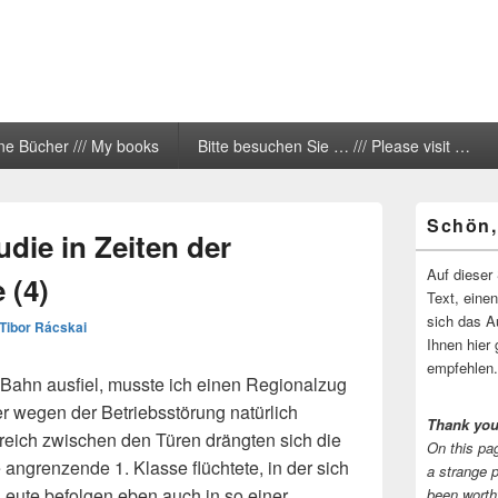
ne Bücher /// My books
Bitte besuchen Sie … /// Please visit …
Primärer
Schön,
Seitenleisten
die in Zeiten der
Widgetberei
Auf dieser 
 (4)
Text, eine
sich das A
Tibor Rácskai
Ihnen hier 
empfehlen.
-Bahn ausfiel, musste ich einen Regionalzug
er wegen der Betriebsstörung natürlich
Thank you
ereich zwischen den Türen drängten sich die
On this pag
 angrenzende 1. Klasse flüchtete, in der sich
a strange 
eute befolgen eben auch in so einer
been worth