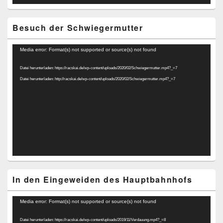
Besuch der Schwiegermutter
Video-
Media error: Format(s) not supported or source(s) not found
Player
Datei herunterladen: https://racskai.de/wp-content/uploads/2020/02/Schwiegermutter.mp4?_=7
Datei herunterladen: http://racskai.de/wp-content/uploads/2020/02/Schwiegermutter.mp4?_=7
In den Eingeweiden des Hauptbahnhofs
Video-
Media error: Format(s) not supported or source(s) not found
Player
Datei herunterladen: https://racskai.de/wp-content/uploads/2019/11/Verdauung.mp4?_=8