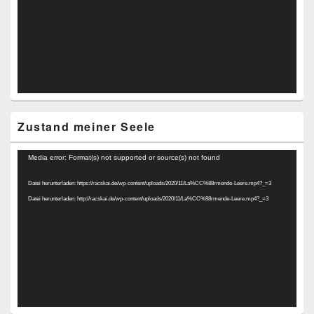
Zustand meiner Seele
Video-
Media error: Format(s) not supported or source(s) not found
Player
Datei herunterladen: https://racskai.de/wp-content/uploads/2020/11/La%CC%88rmende-Leere.mp4?_=3
Datei herunterladen: http://racskai.de/wp-content/uploads/2020/11/La%CC%88rmende-Leere.mp4?_=3