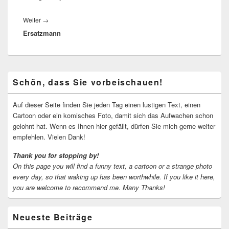
Nächster
Weiter
→
Ersatzmann
Beitrag:
Primärer
Schön, dass Sie vorbeischauen!
Seitenleisten-
Widgetbereich
Auf dieser Seite finden Sie jeden Tag einen lustigen Text, einen
Cartoon oder ein komisches Foto, damit sich das Aufwachen schon
gelohnt hat. Wenn es Ihnen hier gefällt, dürfen Sie mich gerne weiter
empfehlen. Vielen Dank!
Thank you for stopping by!
On this page you will find a funny text, a cartoon or a strange photo
every day, so that waking up has been worthwhile.
If you like it here,
you are welcome to recommend me.
Many Thanks!
Neueste Beiträge