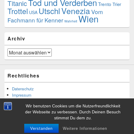
Tod und Verderben
Titanic
Trento
Trier
Utschl
Venezia
Trottel
Vom
USA
Wien
Fachmann für Kenner
Wahrheit
Archiv
Archiv
Rechtliches
Datenschutz
Impressum
Wir benutzen Cookies um die Nutzerfreundlichkeit
der Webseite zu verbessen. Durch Deinen Besuch
stimmst Du dem zu.
Copyright © 2026
Tibor Rácskai
. Alle Rechte vorbehalten.
Theme: Catch Box by
Catch Themes
Verstanden
Weitere Informationen