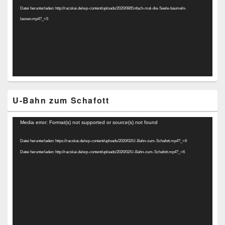
Datei herunterladen: http://racskai.de/wp-content/uploads/2020/08/Einfach-mal-die-Seele-baumeln-
lassen.mp4?_=5
U-Bahn zum Schafott
Video-
Media error: Format(s) not supported or source(s) not found
Player
Datei herunterladen: https://racskai.de/wp-content/uploads/2020/02/U-Bahn-zum-Schafott.mp4?_=6
Datei herunterladen: http://racskai.de/wp-content/uploads/2020/02/U-Bahn-zum-Schafott.mp4?_=6