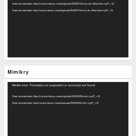
Datei herunterladen: https://racskai.de/wp-content/uploads/2019/07/Glocke-der-Albernheit.mp4?_=11
Datei herunterladen: http://racskai.de/wp-content/uploads/2019/07/Glocke-der-Albernheit.mp4?_=11
Mimikry
Video-
Media error: Format(s) not supported or source(s) not found
Player
Datei herunterladen: https://racskai.de/wp-content/uploads/2020/02/Mimikri.mp4?_=12
Datei herunterladen: http://racskai.de/wp-content/uploads/2020/02/Mimikri.mp4?_=12