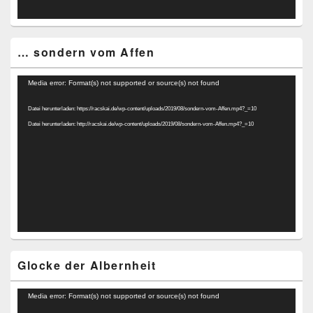
… sondern vom Affen
Video-
Media error: Format(s) not supported or source(s) not found
Player
Datei herunterladen: https://racskai.de/wp-content/uploads/2019/08/sondern-vom-Affen.mp4?_=10
Datei herunterladen: http://racskai.de/wp-content/uploads/2019/08/sondern-vom-Affen.mp4?_=10
Glocke der Albernheit
Video-
Media error: Format(s) not supported or source(s) not found
Player