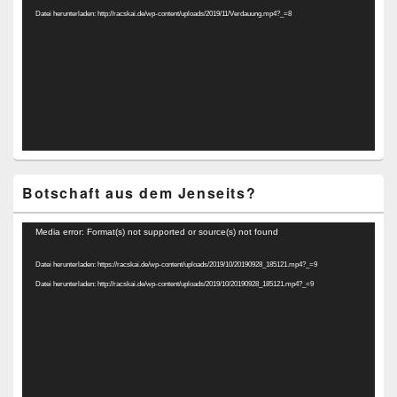
Datei herunterladen: http://racskai.de/wp-content/uploads/2019/11/Verdauung.mp4?_=8
Botschaft aus dem Jenseits?
Video-
Media error: Format(s) not supported or source(s) not found
Player
Datei herunterladen: https://racskai.de/wp-content/uploads/2019/10/20190928_185121.mp4?_=9
Datei herunterladen: http://racskai.de/wp-content/uploads/2019/10/20190928_185121.mp4?_=9