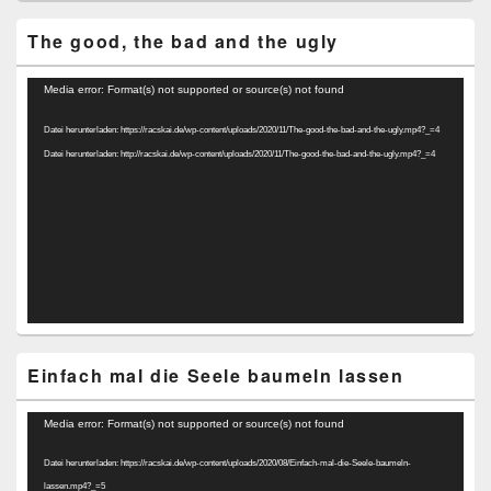
The good, the bad and the ugly
Video-
Media error: Format(s) not supported or source(s) not found
Player
Datei herunterladen: https://racskai.de/wp-content/uploads/2020/11/The-good-the-bad-and-the-ugly.mp4?_=4
Datei herunterladen: http://racskai.de/wp-content/uploads/2020/11/The-good-the-bad-and-the-ugly.mp4?_=4
Einfach mal die Seele baumeln lassen
Video-
Media error: Format(s) not supported or source(s) not found
Player
Datei herunterladen: https://racskai.de/wp-content/uploads/2020/08/Einfach-mal-die-Seele-baumeln-
lassen.mp4?_=5