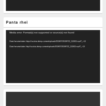
Panta rhei
Video-
Media error: Format(s) not supported or source(s) not found
Player
Datei herunterladen: https://racskai.de/wp-content/uploads/2019/07/20190722_212815.mp4?_=13
Datei herunterladen: http://racskai.de/wp-content/uploads/2019/07/20190722_212815.mp4?_=13