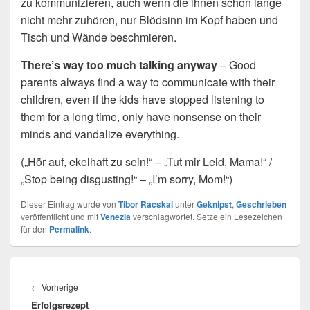
zu kommunizieren, auch wenn die ihnen schon lange
nicht mehr zuhören, nur Blödsinn im Kopf haben und
Tisch und Wände beschmieren.
There’s way too much talking anyway
– Good
parents always find a way to communicate with their
children, even if the kids have stopped listening to
them for a long time, only have nonsense on their
minds and vandalize everything.
(„Hör auf, ekelhaft zu sein!“ – „Tut mir Leid, Mama!“ /
„Stop being disgusting!“ – „I’m sorry, Mom!“)
Dieser Eintrag wurde von
Tibor Rácskai
unter
Geknipst
,
Geschrieben
veröffentlicht und mit
Venezia
verschlagwortet. Setze ein Lesezeichen
für den
Permalink
.
Beitragsnavigation
Vorheriger
←
Vorherige
Erfolgsrezept
Beitrag: