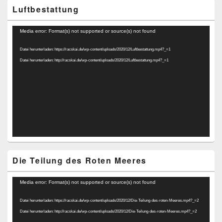
Luftbestattung
Video-
Media error: Format(s) not supported or source(s) not found
Player
Datei herunterladen: https://racskai.de/wp-content/uploads/2020/12/Luftbestattung.mp4?_=1
Datei herunterladen: http://racskai.de/wp-content/uploads/2020/12/Luftbestattung.mp4?_=1
Die Teilung des Roten Meeres
Video-
Media error: Format(s) not supported or source(s) not found
Player
Datei herunterladen: https://racskai.de/wp-content/uploads/2020/12/Die-Teilung-des-roten-Meeres.mp4?_=2
Datei herunterladen: http://racskai.de/wp-content/uploads/2020/12/Die-Teilung-des-roten-Meeres.mp4?_=2