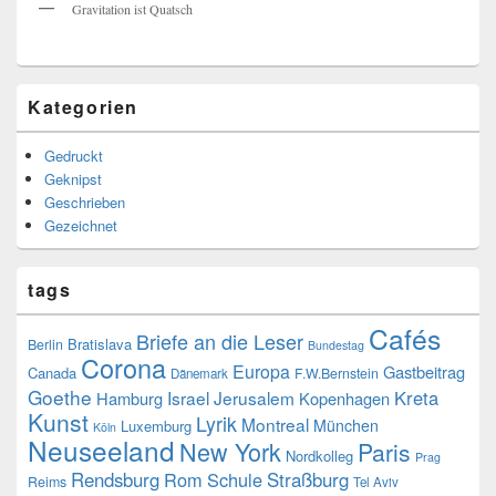
Gravitation ist Quatsch
Kategorien
Gedruckt
Geknipst
Geschrieben
Gezeichnet
tags
Cafés
Briefe an die Leser
Bratislava
Berlin
Bundestag
Corona
Europa
Gastbeitrag
Canada
F.W.Bernstein
Dänemark
Goethe
Kreta
Israel
Jerusalem
Hamburg
Kopenhagen
Kunst
Lyrik
Montreal
München
Luxemburg
Köln
Neuseeland
New York
Paris
Nordkolleg
Prag
Rendsburg
Rom
Schule
Straßburg
Reims
Tel Aviv