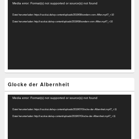
Video-
Media error: Format(s) not supported or source(s) not found
Player
Datei herunterladen: https://racskai.de/wp-content/uploads/2019/08/sondern-vom-Affen.mp4?_=10
Datei herunterladen: http://racskai.de/wp-content/uploads/2019/08/sondern-vom-Affen.mp4?_=10
Glocke der Albernheit
Video-
Media error: Format(s) not supported or source(s) not found
Player
Datei herunterladen: https://racskai.de/wp-content/uploads/2019/07/Glocke-der-Albernheit.mp4?_=11
Datei herunterladen: http://racskai.de/wp-content/uploads/2019/07/Glocke-der-Albernheit.mp4?_=11