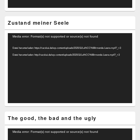
Zustand meiner Seele
Video-
Media error: Format(s) not supported or source(s) not found
Player
Datei herunterladen: https://racskai.de/wp-content/uploads/2020/11/La%CC%88rmende-Leere.mp4?_=3
Datei herunterladen: http://racskai.de/wp-content/uploads/2020/11/La%CC%88rmende-Leere.mp4?_=3
The good, the bad and the ugly
Video-
Media error: Format(s) not supported or source(s) not found
Player