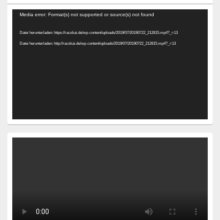
Video-
Media error: Format(s) not supported or source(s) not found
Player
Datei herunterladen: https://racskai.de/wp-content/uploads/2019/07/20190722_212815.mp4?_=13
Datei herunterladen: http://racskai.de/wp-content/uploads/2019/07/20190722_212815.mp4?_=13