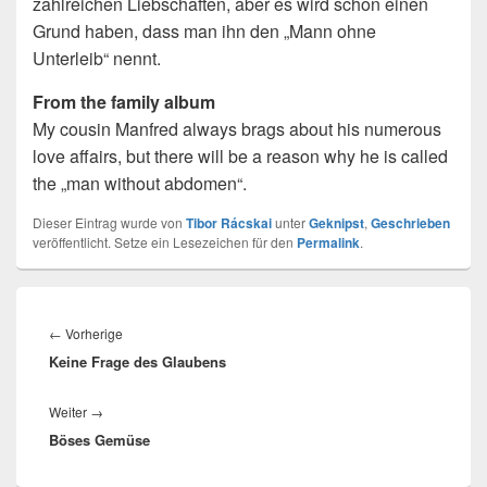
zahlreichen Liebschaften, aber es wird schon einen
Grund haben, dass man ihn den „Mann ohne
Unterleib“ nennt.
From the family album
My cousin Manfred always brags about his numerous
love affairs, but there will be a reason why he is called
the „man without abdomen“.
Dieser Eintrag wurde von
Tibor Rácskai
unter
Geknipst
,
Geschrieben
veröffentlicht. Setze ein Lesezeichen für den
Permalink
.
Beitragsnavigation
Vorheriger
←
Vorherige
Keine Frage des Glaubens
Beitrag:
Nächster
Weiter
→
Böses Gemüse
Beitrag: