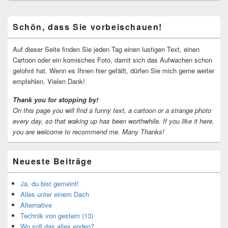
Primärer
Schön, dass Sie vorbeischauen!
Seitenleisten-
Widgetbereich
Auf dieser Seite finden Sie jeden Tag einen lustigen Text, einen
Cartoon oder ein komisches Foto, damit sich das Aufwachen schon
gelohnt hat. Wenn es Ihnen hier gefällt, dürfen Sie mich gerne weiter
empfehlen. Vielen Dank!
Thank you for stopping by!
On this page you will find a funny text, a cartoon or a strange photo
every day, so that waking up has been worthwhile.
If you like it here,
you are welcome to recommend me.
Many Thanks!
Neueste Beiträge
Ja, du bist gemeint!
Alles unter einem Dach
Alternative
Technik von gestern (13)
Wo soll das alles enden?