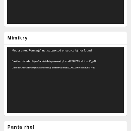
Mimikry
Video-
Media error: Format(s) not supported or source(s) not found
Player
Datei herunterladen: https://racskai.de/wp-content/uploads/2020/02/Mimikri.mp4?_=12
Datei herunterladen: http://racskai.de/wp-content/uploads/2020/02/Mimikri.mp4?_=12
Panta rhei