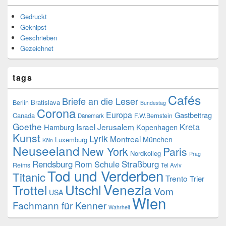
Gedruckt
Geknipst
Geschrieben
Gezeichnet
tags
Cafés
Briefe an die Leser
Bratislava
Berlin
Bundestag
Corona
Europa
Gastbeitrag
Canada
F.W.Bernstein
Dänemark
Goethe
Kreta
Israel
Jerusalem
Hamburg
Kopenhagen
Kunst
Lyrik
Montreal
München
Luxemburg
Köln
Neuseeland
New York
Paris
Nordkolleg
Prag
Rendsburg
Rom
Schule
Straßburg
Reims
Tel Aviv
Tod und Verderben
Titanic
Trento
Trier
Venezia
Utschl
Trottel
Vom
USA
Wien
Fachmann für Kenner
Wahrheit