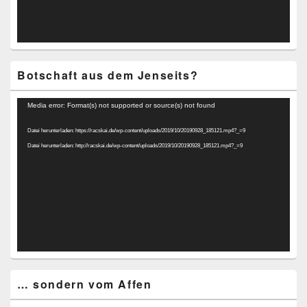
Botschaft aus dem Jenseits?
Video-
Media error: Format(s) not supported or source(s) not found
Player
Datei herunterladen: https://racskai.de/wp-content/uploads/2019/10/20190928_185121.mp4?_=9
Datei herunterladen: http://racskai.de/wp-content/uploads/2019/10/20190928_185121.mp4?_=9
… sondern vom Affen