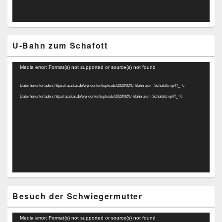
U-Bahn zum Schafott
Video-
Media error: Format(s) not supported or source(s) not found
Player
Datei herunterladen: https://racskai.de/wp-content/uploads/2020/02/U-Bahn-zum-Schafott.mp4?_=6
Datei herunterladen: http://racskai.de/wp-content/uploads/2020/02/U-Bahn-zum-Schafott.mp4?_=6
Besuch der Schwiegermutter
Video-
Media error: Format(s) not supported or source(s) not found