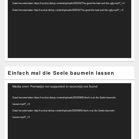
Datei herunterladen: https://racskai.de/wp-content/uploads/2020/11/The-good-the-bad-and-the-ugly.mp4?_=4
Datei herunterladen: http://racskai.de/wp-content/uploads/2020/11/The-good-the-bad-and-the-ugly.mp4?_=4
Einfach mal die Seele baumeln lassen
Video-
Media error: Format(s) not supported or source(s) not found
Player
Datei herunterladen: https://racskai.de/wp-content/uploads/2020/08/Einfach-mal-die-Seele-baumeln-
lassen.mp4?_=5
Datei herunterladen: http://racskai.de/wp-content/uploads/2020/08/Einfach-mal-die-Seele-baumeln-
lassen.mp4?_=5