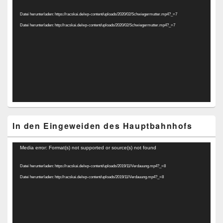
Player
Datei herunterladen: https://racskai.de/wp-content/uploads/2020/02/Schwiegermutter.mp4?_=7
Datei herunterladen: http://racskai.de/wp-content/uploads/2020/02/Schwiegermutter.mp4?_=7
In den Eingeweiden des Hauptbahnhofs
Video-
Media error: Format(s) not supported or source(s) not found
Player
Datei herunterladen: https://racskai.de/wp-content/uploads/2019/11/Verdauung.mp4?_=8
Datei herunterladen: http://racskai.de/wp-content/uploads/2019/11/Verdauung.mp4?_=8