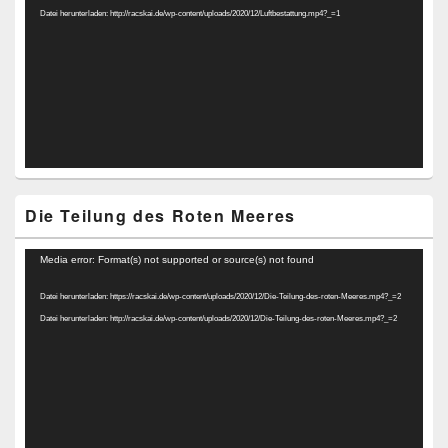
Datei herunterladen: http://racskai.de/wp-content/uploads/2020/12/Luftbestattung.mp4?_=1
Die Teilung des Roten Meeres
Video-
Media error: Format(s) not supported or source(s) not found
Player
Datei herunterladen: https://racskai.de/wp-content/uploads/2020/12/Die-Teilung-des-roten-Meeres.mp4?_=2
Datei herunterladen: http://racskai.de/wp-content/uploads/2020/12/Die-Teilung-des-roten-Meeres.mp4?_=2