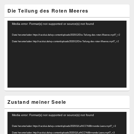
Die Teilung des Roten Meeres
Video-
Media error: Format(s) not supported or source(s) not found
Player
Datei herunterladen: https://racskai.de/wp-content/uploads/2020/12/Die-Teilung-des-roten-Meeres.mp4?_=2
Datei herunterladen: http://racskai.de/wp-content/uploads/2020/12/Die-Teilung-des-roten-Meeres.mp4?_=2
Zustand meiner Seele
Video-
Media error: Format(s) not supported or source(s) not found
Player
Datei herunterladen: https://racskai.de/wp-content/uploads/2020/11/La%CC%88rmende-Leere.mp4?_=3
Datei herunterladen: http://racskai.de/wp-content/uploads/2020/11/La%CC%88rmende-Leere.mp4?_=3