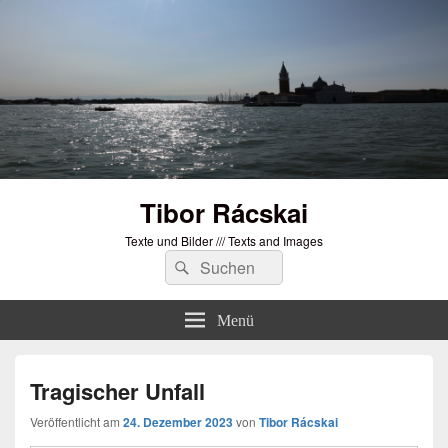
Tibor Rácskai
Texte und Bilder /// Texts and Images
Suchen
Suchen
nach:
Menü
Tragischer Unfall
Veröffentlicht am
24. Dezember 2023
von
Tibor Rácskai