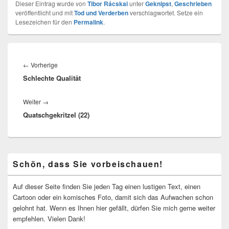
Dieser Eintrag wurde von
Tibor Rácskai
unter
Geknipst
,
Geschrieben
veröffentlicht und mit
Tod und Verderben
verschlagwortet. Setze ein
Lesezeichen für den
Permalink
.
Beitragsnavigation
Vorheriger
←
Vorherige
Schlechte Qualität
Beitrag:
Nächster
Weiter
→
Quatschgekritzel (22)
Beitrag:
Primärer
Schön, dass Sie vorbeischauen!
Seitenleisten-
Widgetbereich
Auf dieser Seite finden Sie jeden Tag einen lustigen Text, einen
Cartoon oder ein komisches Foto, damit sich das Aufwachen schon
gelohnt hat. Wenn es Ihnen hier gefällt, dürfen Sie mich gerne weiter
empfehlen. Vielen Dank!