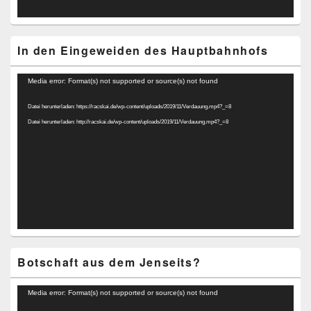
In den Eingeweiden des Hauptbahnhofs
Video-
Media error: Format(s) not supported or source(s) not found
Player
Datei herunterladen: https://racskai.de/wp-content/uploads/2019/11/Verdauung.mp4?_=8
Datei herunterladen: http://racskai.de/wp-content/uploads/2019/11/Verdauung.mp4?_=8
Botschaft aus dem Jenseits?
Video-
Media error: Format(s) not supported or source(s) not found
Player