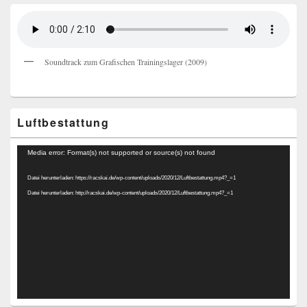
Soundtrack zum Grafischen Trainingslager (2009)
Luftbestattung
Video-
Media error: Format(s) not supported or source(s) not found
Player
Datei herunterladen: https://racskai.de/wp-content/uploads/2020/12/Luftbestattung.mp4?_=1
Datei herunterladen: http://racskai.de/wp-content/uploads/2020/12/Luftbestattung.mp4?_=1