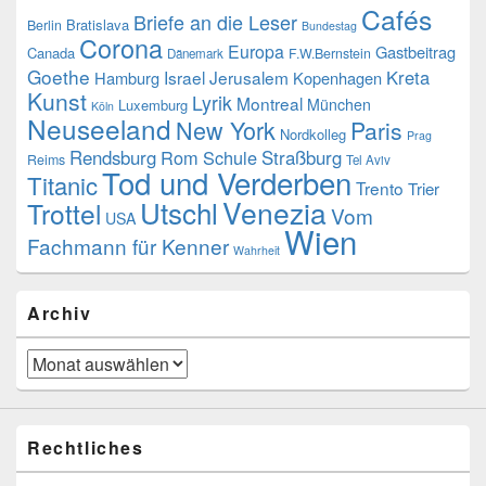
Cafés
Briefe an die Leser
Bratislava
Berlin
Bundestag
Corona
Europa
Gastbeitrag
Canada
F.W.Bernstein
Dänemark
Goethe
Kreta
Israel
Jerusalem
Hamburg
Kopenhagen
Kunst
Lyrik
Montreal
München
Luxemburg
Köln
Neuseeland
New York
Paris
Nordkolleg
Prag
Rendsburg
Rom
Schule
Straßburg
Reims
Tel Aviv
Tod und Verderben
Titanic
Trento
Trier
Utschl
Venezia
Trottel
Vom
USA
Wien
Fachmann für Kenner
Wahrheit
Archiv
Archiv
Rechtliches