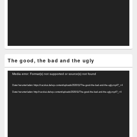
The good, the bad and the ugly
Video-
Media error: Format(s) not supported or source(s) not found
Player
Datei herunterladen: https://racskai.de/wp-content/uploads/2020/11/The-good-the-bad-and-the-ugly.mp4?_=4
Datei herunterladen: http://racskai.de/wp-content/uploads/2020/11/The-good-the-bad-and-the-ugly.mp4?_=4