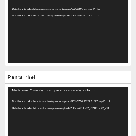
Player
Datei herunterladen: https://racskai.de/wp-content/uploads/2020/02/Mimikri.mp4?_=12
Datei herunterladen: http://racskai.de/wp-content/uploads/2020/02/Mimikri.mp4?_=12
Panta rhei
Video-
Media error: Format(s) not supported or source(s) not found
Player
Datei herunterladen: https://racskai.de/wp-content/uploads/2019/07/20190722_212815.mp4?_=13
Datei herunterladen: http://racskai.de/wp-content/uploads/2019/07/20190722_212815.mp4?_=13