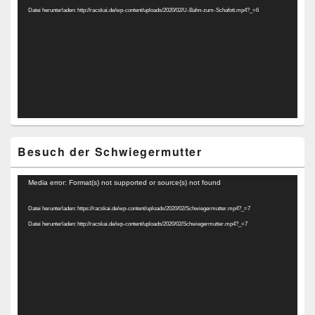
Datei herunterladen: http://racskai.de/wp-content/uploads/2020/02/U-Bahn-zum-Schafott.mp4?_=6
Besuch der Schwiegermutter
Video-
Media error: Format(s) not supported or source(s) not found
Player
Datei herunterladen: https://racskai.de/wp-content/uploads/2020/02/Schwiegermutter.mp4?_=7
Datei herunterladen: http://racskai.de/wp-content/uploads/2020/02/Schwiegermutter.mp4?_=7