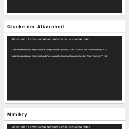
Glocke der Albernheit
Video-
Media error: Format(s) not supported or source(s) not found
Player
Datei herunterladen: https://racskai.de/wp-content/uploads/2019/07/Glocke-der-Albernheit.mp4?_=11
Datei herunterladen: http://racskai.de/wp-content/uploads/2019/07/Glocke-der-Albernheit.mp4?_=11
Mimikry
Video-
Media error: Format(s) not supported or source(s) not found