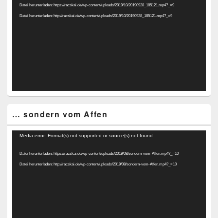
Datei herunterladen: https://racskai.de/wp-content/uploads/2019/10/20190928_185121.mp4?_=9
Datei herunterladen: http://racskai.de/wp-content/uploads/2019/10/20190928_185121.mp4?_=9
… sondern vom Affen
Video-
Media error: Format(s) not supported or source(s) not found
Player
Datei herunterladen: https://racskai.de/wp-content/uploads/2019/08/sondern-vom-Affen.mp4?_=10
Datei herunterladen: http://racskai.de/wp-content/uploads/2019/08/sondern-vom-Affen.mp4?_=10