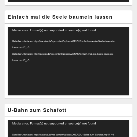
Einfach mal die Seele baumeln lassen
Video-
Media error: Format(s) not supported or source(s) not found
Player
Datei herunterladen: https://racskai.de/wp-content/uploads/2020/08/Einfach-mal-die-Seele-baumeln-
lassen.mp4?_=5
Datei herunterladen: http://racskai.de/wp-content/uploads/2020/08/Einfach-mal-die-Seele-baumeln-
lassen.mp4?_=5
U-Bahn zum Schafott
Video-
Media error: Format(s) not supported or source(s) not found
Player
Datei herunterladen: https://racskai.de/wp-content/uploads/2020/02/U-Bahn-zum-Schafott.mp4?_=6