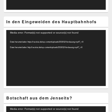
In den Eingeweiden des Hauptbahnhofs
Video-
Media error: Format(s) not supported or source(s) not found
Player
Datei herunterladen: https://racskai.de/wp-content/uploads/2019/11/Verdauung.mp4?_=8
Datei herunterladen: http://racskai.de/wp-content/uploads/2019/11/Verdauung.mp4?_=8
Botschaft aus dem Jenseits?
Video-
Media error: Format(s) not supported or source(s) not found