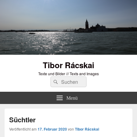
Tibor Rácskai
Texte und Bilder /// Texts and Images
Suchen
Suchen
nach:
Menü
Süchtler
Veröffentlicht am
17. Februar 2020
von
Tibor Rácskai