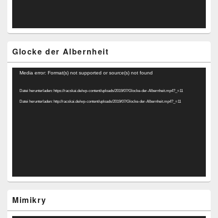
Glocke der Albernheit
Video-
Media error: Format(s) not supported or source(s) not found
Player
Datei herunterladen: https://racskai.de/wp-content/uploads/2019/07/Glocke-der-Albernheit.mp4?_=11
Datei herunterladen: http://racskai.de/wp-content/uploads/2019/07/Glocke-der-Albernheit.mp4?_=11
Mimikry