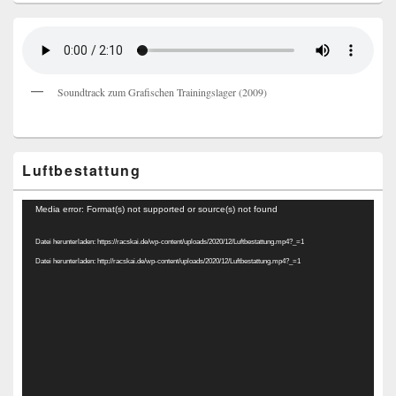
Soundtrack zum Grafischen Trainingslager (2009)
Luftbestattung
Video-
Media error: Format(s) not supported or source(s) not found
Player
Datei herunterladen: https://racskai.de/wp-content/uploads/2020/12/Luftbestattung.mp4?_=1
Datei herunterladen: http://racskai.de/wp-content/uploads/2020/12/Luftbestattung.mp4?_=1