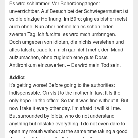
Es wird schlimmer! Vor Behördengängen:
unverzichtbar. Auf Besuch bei der Schwiegermutter: ist
es die einzige Hoffnung. Im Büro: ging es bisher meist
auch ohne. Nun aber nehme ich es schon jeden
zweiten Tag. Ich fürchte, es wird mich umbringen.
Doch umgeben von Idioten, die nichts verstehen und
alles falsch, traue ich mich gar nicht mehr, den Mund
aufzumachen, ohne zugleich eine gute Dosis
Antiironikum einzuwerfen. – Es wird mein Tod sein.
Addict
It’s getting worse! Before going to the authorities:
indispensable. On visit to the mother in law: it is the
only hope. In the office: So far, it was fine without it. But
now I take it every other day. I’m afraid it will kill me.
But surrounded by idiots, who do not understand
anything but mistake everything, I do not even dare to
open my mouth without at the same time taking a good