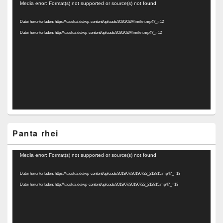
Video-
Media error: Format(s) not supported or source(s) not found
Player
Datei herunterladen: https://racskai.de/wp-content/uploads/2020/02/Mimikri.mp4?_=12
Datei herunterladen: http://racskai.de/wp-content/uploads/2020/02/Mimikri.mp4?_=12
Panta rhei
Video-
Media error: Format(s) not supported or source(s) not found
Player
Datei herunterladen: https://racskai.de/wp-content/uploads/2019/07/20190722_212815.mp4?_=13
Datei herunterladen: http://racskai.de/wp-content/uploads/2019/07/20190722_212815.mp4?_=13