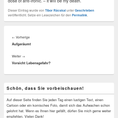
dose of anti-ironic. – It will be my death.
Dieser Eintrag wurde von
Tibor Rácskai
unter
Geschrieben
veröffentlicht. Setze ein Lesezeichen für den
Permalink
.
Beitragsnavigation
Vorheriger
←
Vorherige
Aufgeräumt
Beitrag:
Nächster
Weiter
→
Vorsicht Lebensgefahr?
Beitrag:
Primärer
Schön, dass Sie vorbeischauen!
Seitenleisten-
Widgetbereich
Auf dieser Seite finden Sie jeden Tag einen lustigen Text, einen
Cartoon oder ein komisches Foto, damit sich das Aufwachen schon
gelohnt hat. Wenn es Ihnen hier gefällt, dürfen Sie mich gerne weiter
empfehlen. Vielen Dank!