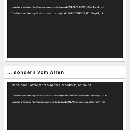
Player
Datei herunterladen: https://racskai.de/wp-content/uploads/2019/10/20190928_185121.mp4?_=9
Datei herunterladen: http://racskai.de/wp-content/uploads/2019/10/20190928_185121.mp4?_=9
… sondern vom Affen
Video-
Media error: Format(s) not supported or source(s) not found
Player
Datei herunterladen: https://racskai.de/wp-content/uploads/2019/08/sondern-vom-Affen.mp4?_=10
Datei herunterladen: http://racskai.de/wp-content/uploads/2019/08/sondern-vom-Affen.mp4?_=10