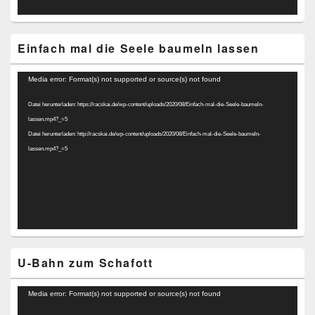
Einfach mal die Seele baumeln lassen
Video-
Media error: Format(s) not supported or source(s) not found
Player
Datei herunterladen: https://racskai.de/wp-content/uploads/2020/08/Einfach-mal-die-Seele-baumeln-
lassen.mp4?_=5
Datei herunterladen: http://racskai.de/wp-content/uploads/2020/08/Einfach-mal-die-Seele-baumeln-
lassen.mp4?_=5
U-Bahn zum Schafott
Video-
Media error: Format(s) not supported or source(s) not found
Player