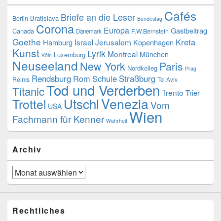
Cafés
Briefe an die Leser
Bratislava
Berlin
Bundestag
Corona
Europa
Gastbeitrag
Canada
F.W.Bernstein
Dänemark
Goethe
Kreta
Israel
Jerusalem
Hamburg
Kopenhagen
Kunst
Lyrik
Montreal
München
Luxemburg
Köln
Neuseeland
New York
Paris
Nordkolleg
Prag
Rendsburg
Rom
Schule
Straßburg
Reims
Tel Aviv
Tod und Verderben
Titanic
Trento
Trier
Venezia
Utschl
Trottel
Vom
USA
Wien
Fachmann für Kenner
Wahrheit
Archiv
Archiv
Rechtliches