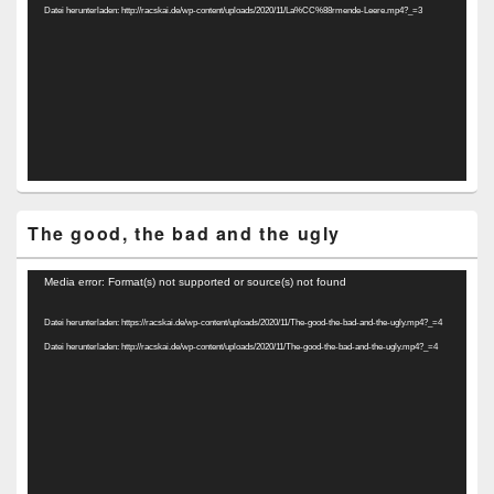
Datei herunterladen: http://racskai.de/wp-content/uploads/2020/11/La%CC%88rmende-Leere.mp4?_=3
The good, the bad and the ugly
Video-
Media error: Format(s) not supported or source(s) not found
Player
Datei herunterladen: https://racskai.de/wp-content/uploads/2020/11/The-good-the-bad-and-the-ugly.mp4?_=4
Datei herunterladen: http://racskai.de/wp-content/uploads/2020/11/The-good-the-bad-and-the-ugly.mp4?_=4