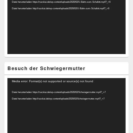
Datei herunterladen: https://racskai.de/wp-content/uploads/2020/02/U-Bahn-zum-Schafott.mp4?_=6
Datei herunterladen: http://racskai.de/wp-content/uploads/2020/02/U-Bahn-zum-Schafott.mp4?_=6
Besuch der Schwiegermutter
Video-
Media error: Format(s) not supported or source(s) not found
Player
Datei herunterladen: https://racskai.de/wp-content/uploads/2020/02/Schwiegermutter.mp4?_=7
Datei herunterladen: http://racskai.de/wp-content/uploads/2020/02/Schwiegermutter.mp4?_=7