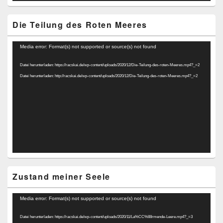
Die Teilung des Roten Meeres
Video-
Media error: Format(s) not supported or source(s) not found
Player
Datei herunterladen: https://racskai.de/wp-content/uploads/2020/12/Die-Teilung-des-roten-Meeres.mp4?_=2
Datei herunterladen: http://racskai.de/wp-content/uploads/2020/12/Die-Teilung-des-roten-Meeres.mp4?_=2
Zustand meiner Seele
Video-
Media error: Format(s) not supported or source(s) not found
Player
Datei herunterladen: https://racskai.de/wp-content/uploads/2020/11/La%CC%88rmende-Leere.mp4?_=3