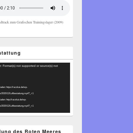
dtrack zum Grafischen Trainingslager (2009)
stattung
r: Format(s) not supported or source(s) not
laden: https://racskai.de/wp-
ds/2020/12/Luftbestattung.mp4?_=1
laden: http://racskai.de/wp-
ds/2020/12/Luftbestattung.mp4?_=1
ilung des Roten Meeres