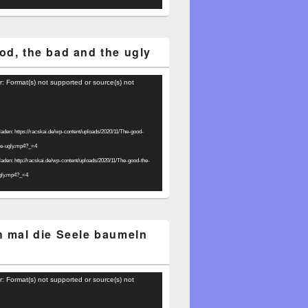
od, the bad and the ugly
r: Format(s) not supported or source(s) not
laden: https://racskai.de/wp-content/uploads/2020/11/The-good-
he-ugly.mp4?_=4
laden: http://racskai.de/wp-content/uploads/2020/11/The-good-the-
gly.mp4?_=4
h mal die Seele baumeln
r: Format(s) not supported or source(s) not