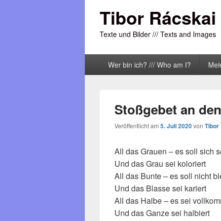
Tibor Rácskai
Texte und Bilder /// Texts and Images
Primäres
Wer bin ich? /// Who am I?
Mei
Menü
Stoßgebet an den
Veröffentlicht am
5. Juli 2020
von
Tibor
All das Grauen – es soll sich 
Und das Grau sei koloriert
All das Bunte – es soll nicht b
Und das Blasse sei kariert
All das Halbe – es sei vollko
Und das Ganze sei halbiert