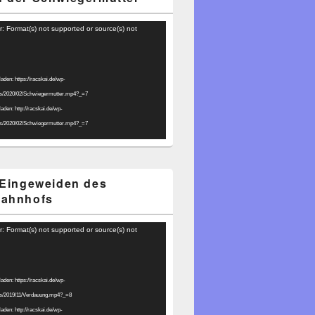
r: Format(s) not supported or source(s) not
laden: https://racskai.de/wp-
ds/2020/02/Schwiegermutter.mp4?_=7
laden: http://racskai.de/wp-
ds/2020/02/Schwiegermutter.mp4?_=7
 Eingeweiden des
bahnhofs
r: Format(s) not supported or source(s) not
laden: https://racskai.de/wp-
ds/2019/11/Verdauung.mp4?_=8
laden: http://racskai.de/wp-