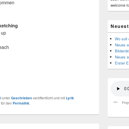
hwommen
welcome t
sketching
Neuest
k up
Wo soll 
Neues au
leach
Bilderrät
Neues a
Erster E
i
unter
Geschrieben
veröffentlicht und mit
Lyrik
Frag
 für den
Permalink
.