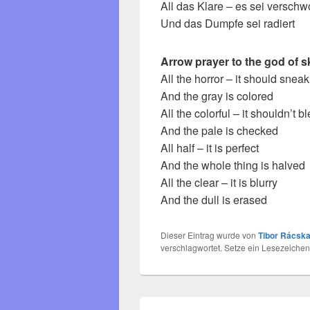
All das Klare – es sei versc
Und das Dumpfe sei radiert
Arrow prayer to the god of 
All the horror – it should snea
And the gray is colored
All the colorful – it shouldn’t b
And the pale is checked
All half – it is perfect
And the whole thing is halved
All the clear – it is blurry
And the dull is erased
Dieser Eintrag wurde von
Tibor Rácska
verschlagwortet. Setze ein Lesezeichen