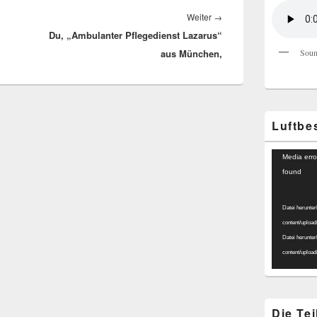
Nächster
Weiter
→
Du, „Ambulanter Pflegedienst Lazarus“
Beitrag:
aus München,
Soun
Luftbe
Video-
Media erro
Player
found
Datei herunter
content/uploa
Datei herunter
content/uploa
Die Te