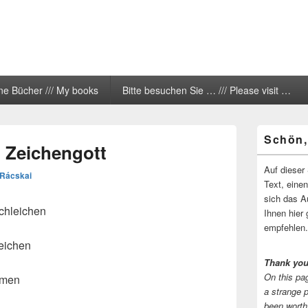
ne Bücher /// My books
Bitte besuchen Sie … /// Please visit …
Primärer
Schön,
Seitenleisten
 Zeichengott
Widgetberei
Auf dieser 
 Rácskai
Text, eine
sich das A
schleichen
Ihnen hier 
empfehlen.
leichen
Thank you
On this pag
mmen
a strange 
been worth