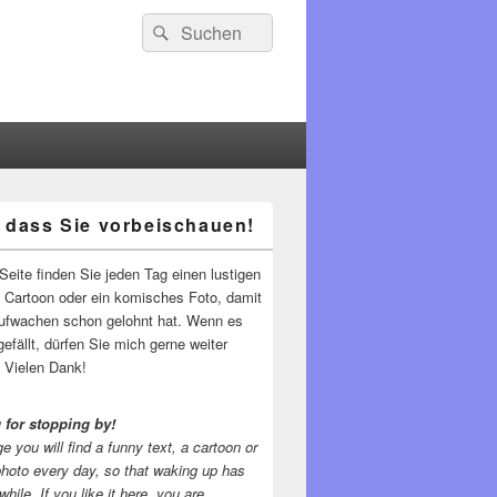
Suchen
Suchen
nach:
 dass Sie vorbeischauen!
-
ch
Seite finden Sie jeden Tag einen lustigen
n Cartoon oder ein komisches Foto, damit
ufwachen schon gelohnt hat. Wenn es
gefällt, dürfen Sie mich gerne weiter
 Vielen Dank!
 for stopping by!
e you will find a funny text, a cartoon or
photo every day, so that waking up has
while.
If you like it here, you are