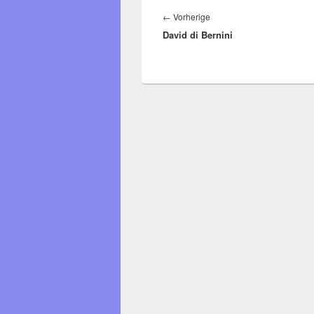
Beitragsnavigation
Vorheriger
←
Vorherige
David di Bernini
Beitrag: