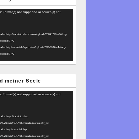
r: Format(s) not supported or source(s) not
laden: https://racskai.de/wp-content/uploads/2020/12/Die-Teilung-
eres.mp4?_=2
laden: http://racskai.de/wp-content/uploads/2020/12/Die-Teilung-
eres.mp4?_=2
d meiner Seele
r: Format(s) not supported or source(s) not
laden: https://racskai.de/wp-
ads/2020/11/La%CC%88rmende-Leere.mp4?_=3
laden: http://racskai.de/wp-
ads/2020/11/La%CC%88rmende-Leere.mp4?_=3