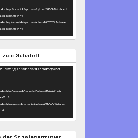
laden: https://racskai.de/wp-content/uploads/2020/08/Einfach-mal-
umeln-lassen.mp4?_=5
laden: http://racskai.de/wp-content/uploads/2020/08/Einfach-mal-
umeln-lassen.mp4?_=5
 zum Schafott
r: Format(s) not supported or source(s) not
laden: https://racskai.de/wp-content/uploads/2020/02/U-Bahn-
.mp4?_=6
laden: http://racskai.de/wp-content/uploads/2020/02/U-Bahn-zum-
?_=6
 der Schwiegermutter