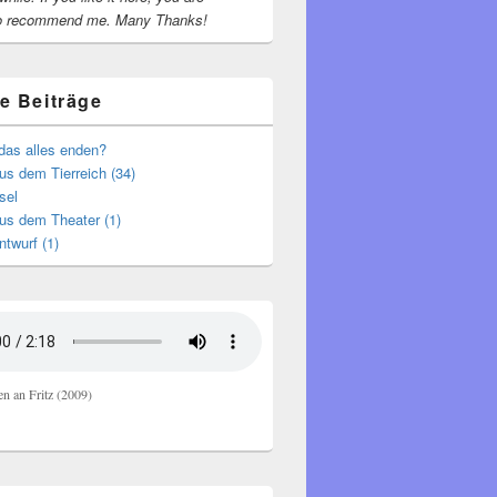
o recommend me.
Many Thanks!
e Beiträge
das alles enden?
s dem Tierreich (34)
sel
us dem Theater (1)
ntwurf (1)
en an Fritz (2009)